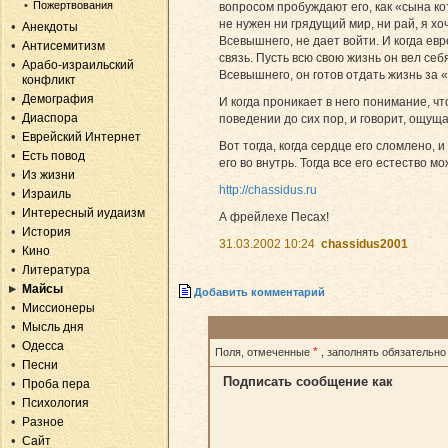
Пожертвования
вопросом пробуждают его, как «сына кот
не нужен ни грядущий мир, ни рай, я х
Анекдоты
Всевышнего, не дает войти. И когда евр
Антисемитизм
связь. Пусть всю свою жизнь он вел себ
Арабо-израильский
Всевышнего, он готов отдать жизнь за 
конфликт
Демография
И когда проникает в него понимание, чт
Диаспора
поведении до сих пор, и говорит, ощущ
Еврейский Интернет
Вот тогда, когда сердце его сломлено, 
Есть повод
его во внутрь. Тогда все его естество 
Из жизни
http://chassidus.ru
Израиль
Интересный иудаизм
А фрейлехе Песах!
История
31.03.2002 10:24
chassidus2001
Кино
Литература
Майсы
Добавить комментарий
Миссионеры
Мысль дня
Одесса
*
Поля, отмеченные
, заполнять обязательно
Песни
Подписать сообщение как
Проба пера
Психология
Разное
Сайт