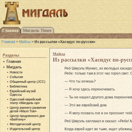
Главная
>
Майсы
>
Из рассылки «Хасидус по-русски»
Майсы
Разделы
Из рассылки «Хасидус по-рус
Главная
Мигдаль
Реб Шмуэль Мункес, из молодых хасидов
Новости
Ребе: только там в этот час горел свет.
События
— Что ты хочешь?
Общинный центр (JCC)
Библиотека
— Я хочу здесь переночевать.
Еврейский музей
Одессы
— Ты не нашел другого дома переноче
Одесский еврейский
театр «Мигдаль-ор»
— Это же еврейский дом.
Центр раннего развития
детей «Мазл Тов»
— Я могу позвать гоя и он прогонит теб
Центр продленного дня
«Бейтену»
Реб Шмуэль заплакал и сказал: «Ребе! М
Методический центр
Когда еврей идет во тьме, ищет убежище
Издательский центр