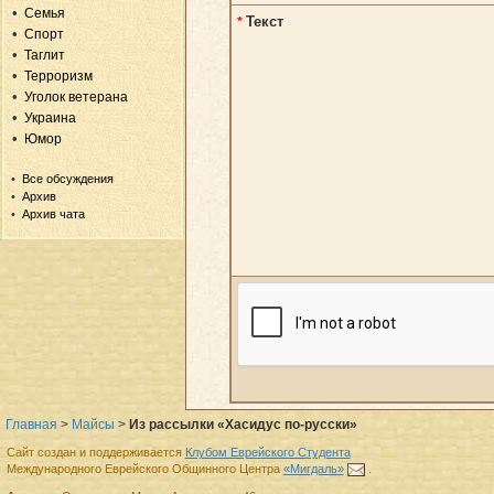
Семья
Текст
*
Спорт
Таглит
Терроризм
Уголок ветерана
Украина
Юмор
Все обсуждения
Архив
Архив чата
Главная
>
Майсы
>
Из рассылки «Хасидус по-русски»
Сайт создан и поддерживается
Клубом Еврейского Студента
Международного Еврейского Общинного Центра
«Мигдаль»
.