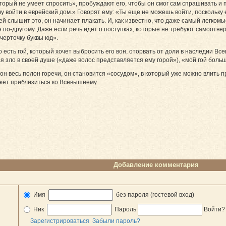
орый не умеет спросить», пробуждают его, чтобы он смог сам спрашивать и пр
очу войти в еврейский дом.» Говорят ему: «Ты еще не можешь войти, поскольку
ей слышит это, он начинает плакать. И, как известно, что даже самый легкомы
я по-другому. Даже если речь идет о поступках, которые не требуют самоотвер
«черточку буквы юд».
о есть гой, который хочет выбросить его вон, оторвать от доли в наследии Вс
ая зло в своей душе («даже волос представляется ему горой»), «мой гой боль
и он весь полон горечи, он становится «сосудом», в который уже можно влить 
может приблизиться ко Всевышнему.
Добавление комментария
Имя
без пароля (гостевой вход)
Ник
Пароль
Войти
Зарегистрироваться
Забыли пароль?