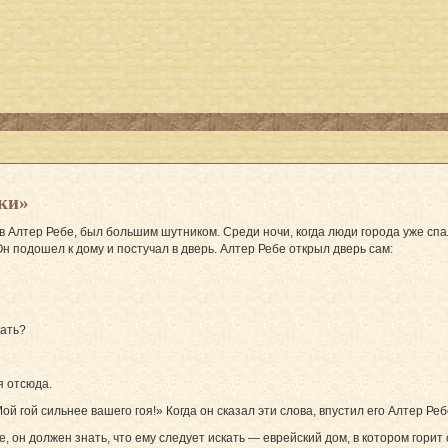
ски»
 Алтер Ребе, был большим шутником. Среди ночи, когда люди города уже спа
 Он подошел к дому и постучал в дверь. Алтер Ребе открыл дверь сам:
вать?
я отсюда.
ой гой сильнее вашего гоя!» Когда он сказал эти слова, впустил его Алтер Ре
, он должен знать, что ему следует искать — еврейский дом, в котором горит 