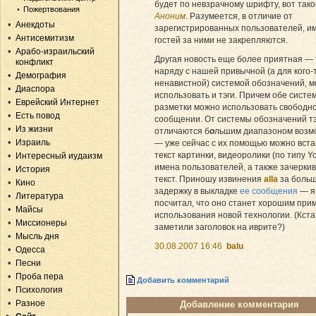
будет по невзрачному шрифту, вот тако
Пожертвования
Аноним
. Разумеется, в отличие от
Анекдоты
зарегистрированных пользователей, и
Антисемитизм
гостей за ними не закрепляются.
Арабо-израильский
Другая новость еще более приятная — 
конфликт
наряду с нашей привычной (а для кого-
Демография
ненавистной) системой обозначений, 
Диаспора
использовать и тэги. Причем обе систе
Еврейский Интернет
разметки можно использовать свободно
Есть повод
сообщении. От системы обозначений т
Из жизни
отличаются б
о
льшим диапазоном возм
Израиль
— уже сейчас с их помощью можно вста
текст картинки, видеоролики (по типу Y
Интересный иудаизм
имена пользователей, а также зачерки
История
текст. Приношу извинения
alla
за боль
Кино
задержку в выкладке
ее сообщения
— я
Литература
посчитал, что оно станет хорошим при
Майсы
использования новой технологии. (Кста
Миссионеры
заметили заголовок на иврите?)
Мысль дня
30.08.2007 16:46
balu
Одесса
Песни
Проба пера
Добавить комментарий
Психология
Разное
Добавление комментария