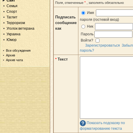
Сайт
*
Поля, отмеченные
, заполнять обязательно
Семья
Спорт
Имя
Подписать
Таглит
пароля (гостевой вход)
сообщение
Терроризм
Ник
как
Уголок ветерана
Украина
Пароль
Юмор
Войти?
Зарегистрироваться
Забыл
пароль?
Все обсуждения
Архив
Текст
*
Архив чата
Показать подсказку по
форматированию текста