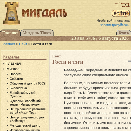
Чтобы войти, сначала
зарегистрируйтесь
.
23 ава 5786 / 6 августа 2026
Главная
>
Сайт
>
Гости и тэги
Сайт
Разделы
Гости и тэги
Главная
Мигдаль
Последние
Очередные изменения на са
Новости
заслуживающие специального анонса.
События
Во-первых, анонимным пользователям 
Общинный центр (JCC)
больше не будут присваиваться крипт
Библиотека
вида Гость-N. Вместо этого гости должн
Еврейский музей
Одессы
вписать себе имя (любое) самостоятел
Одесский еврейский
Нумерованные гости создавали хаос, и
театр «Мигдаль-ор»
постоянно менялись и использовались
Центр раннего развития
повторно, а сейчас их еще стало на все
детей «Мазл Тов»
Центр продленного дня
хватать, поэтому некоторые оказались
«Бейтену»
без имени. Отличить имя гостя от имен
Методический центр
зарегистрированного пользователя мо
Издательский центр