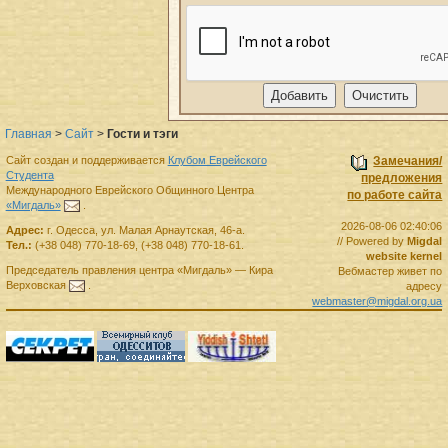
Главная
>
Сайт
>
Гости и тэги
Сайт создан и поддерживается
Клубом Еврейского
Замечания/
Студента
предложения
Международного Еврейского Общинного Центра
по работе сайта
«Мигдаль»
.
2026-08-06 02:40:06
Адрес:
г.
Одесса
,
ул. Малая Арнаутская, 46-а.
// Powered by
Migdal
Тел.:
(+38 048) 770-18-69
,
(+38 048) 770-18-61
.
website kernel
Председатель правления
центра
«Мигдаль»
—
Кира
Вебмастер живет по
Верховская
.
адресу
webmaster@migdal.org.ua