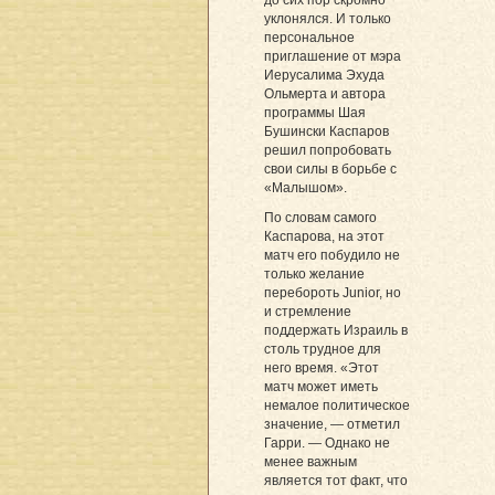
уклонялся. И только
персональное
приглашение от мэра
Иерусалима Эхуда
Ольмерта и автора
программы Шая
Бушински Каспаров
решил попробовать
свои силы в борьбе с
«Малышом».
По словам самого
Каспарова, на этот
матч его побудило не
только желание
перебороть Junior, но
и стремление
поддержать Израиль в
столь трудное для
него время. «Этот
матч может иметь
немалое политическое
значение, — отметил
Гарри. — Однако не
менее важным
является тот факт, что