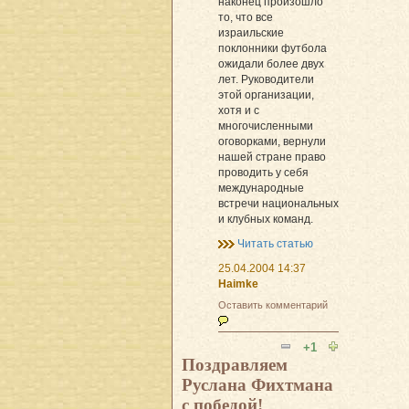
наконец произошло
то, что все
израильские
поклонники футбола
ожидали более двух
лет. Руководители
этой организации,
хотя и с
многочисленными
оговорками, вернули
нашей стране право
проводить у себя
международные
встречи национальных
и клубных команд.
Читать статью
25.04.2004 14:37
Haimke
Оставить комментарий
+1
Поздравляем
Руслана Фихтмана
с победой!