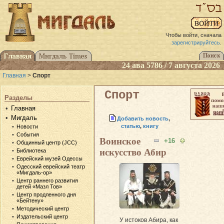
Чтобы войти, сначала
зарегистрируйтесь
.
24 ава 5786 / 7 августа 2026
Главная
>
Спорт
Спорт
Разделы
Главная
Мигдаль
Добавить новость
,
статью
,
книгу
Новости
События
Воинское
+16
Общинный центр (JCC)
искусство Абир
Библиотека
Еврейский музей Одессы
Одесский еврейский театр
«Мигдаль-ор»
Центр раннего развития
детей «Мазл Тов»
Центр продленного дня
«Бейтену»
Методический центр
Издательский центр
У истоков Абира, как