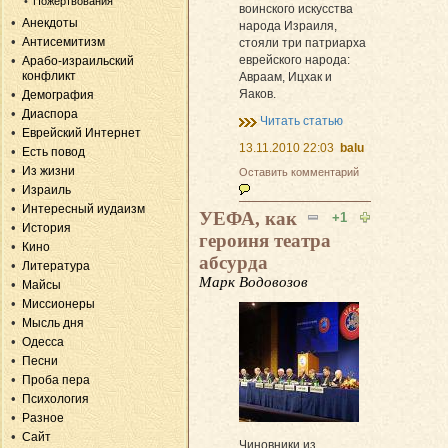
Пожертвования
воинского искусства
Анекдоты
народа Израиля,
Антисемитизм
стояли три патриарха
еврейского народа:
Арабо-израильский
конфликт
Авраам, Ицхак и
Яаков.
Демография
Диаспора
Читать статью
Еврейский Интернет
13.11.2010 22:03
balu
Есть повод
Из жизни
Оставить комментарий
Израиль
Интересный иудаизм
УЕФА, как
+1
История
героиня театра
Кино
абсурда
Литература
Марк Водовозов
Майсы
Миссионеры
Мысль дня
Одесса
Песни
Проба пера
Психология
Разное
Сайт
Чиновники из