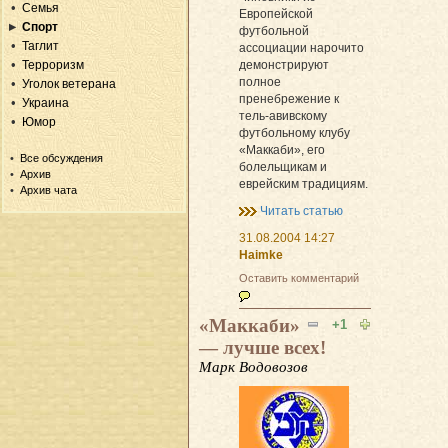
Семья
Европейской
Спорт
футбольной
Таглит
ассоциации нарочито
демонстрируют
Терроризм
полное
Уголок ветерана
пренебрежение к
Украина
тель-авивскому
Юмор
футбольному клубу
«Маккаби», его
Все обсуждения
болельщикам и
Архив
еврейским традициям.
Архив чата
Читать статью
31.08.2004 14:27
Haimke
Оставить комментарий
«Маккаби»
+1
— лучше всех!
Марк Водовозов