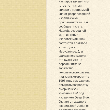
Каспаров заявил, что
готов потягаться
силами с программой
Junior, разработанной
израильскими
программистами. Как
сообщает газета
Haaretz, очередной
матч из серии
«человек-машина»
состоится в октябре
этого года в
Иерусалиме. Для
шахматного короля
это будет уже не
первая битва за
торжество
человеческого разума
над компьютером — в
1996 году ему удалось
обыграть разработку
американской
компании IBM под
названием Deep Blue.
Однако от схватки с
израильской Junior он
до сих пор скромно