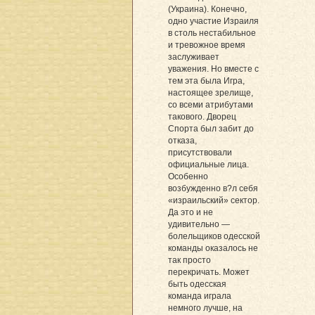
(Украина). Конечно,
одно участие Израиля
в столь нестабильное
и тревожное время
заслуживает
уважения. Но вместе с
тем эта была Игра,
настоящее зрелище,
со всеми атрибутами
такового. Дворец
Спорта был забит до
отказа,
присутствовали
официальные лица.
Особенно
возбужденно в?л себя
«израильский» сектор.
Да это и не
удивительно —
болельщиков одесской
команды оказалось не
так просто
перекричать. Может
быть одесская
команда играла
немного лучше, на