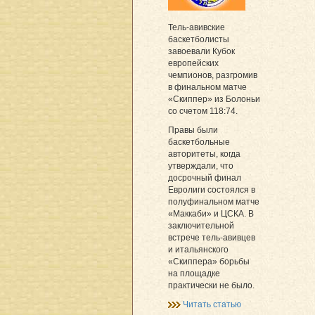
Тель-авивские
баскетболисты
завоевали Кубок
европейских
чемпионов, разгромив
в финальном матче
«Скиппер» из Болоньи
со счетом 118:74.
Правы были
баскетбольные
авторитеты, когда
утверждали, что
досрочный финал
Евролиги состоялся в
полуфинальном матче
«Маккаби» и ЦСКА. В
заключительной
встрече тель-авивцев
и итальянского
«Скиппера» борьбы
на площадке
практически не было.
Читать статью