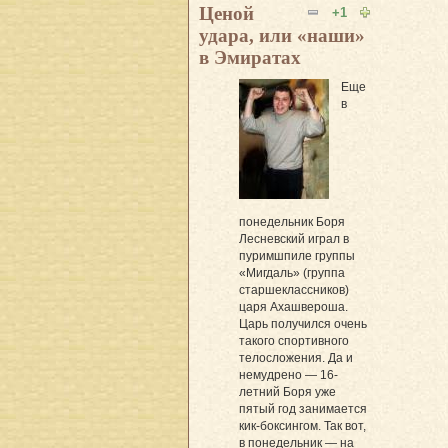
Ценой
+1
удара, или «наши»
в Эмиратах
Еще
в
понедельник Боря
Лесневский играл в
пуримшпиле группы
«Мигдаль» (группа
старшеклассников)
царя Ахашвероша.
Царь получился очень
такого спортивного
телосложения. Да и
немудрено — 16-
летний Боря уже
пятый год занимается
кик-боксингом. Так вот,
в понедельник — на