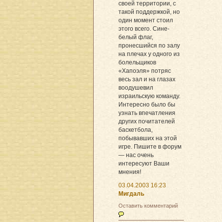
своей территории, с
такой поддержкой, но
один момент стоил
этого всего. Сине-
белый флаг,
пронесшийся по залу
на плечах у одного из
болельщиков
«Хапоэля» потряс
весь зал и на глазах
воодушевил
израильскую команду.
Интересно было бы
узнать впечатления
других почитателей
баскетбола,
побывавших на этой
игре. Пишите в форум
— нас очень
интересуют Ваши
мнения!
03.04.2003 16:23
Мигдаль
Оставить комментарий