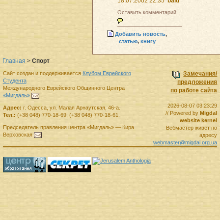
18.07.2002 22:35
balu
Оставить комментарий
Добавить новость
,
статью
,
книгу
Главная
>
Спорт
Сайт создан и поддерживается
Клубом Еврейского
Замечания/
Студента
предложения
Международного Еврейского Общинного Центра
по работе сайта
«Мигдаль»
.
2026-08-07 03:23:29
Адрес:
г.
Одесса
,
ул. Малая Арнаутская, 46-а.
// Powered by
Migdal
Тел.:
(+38 048) 770-18-69
,
(+38 048) 770-18-61
.
website kernel
Председатель правления
центра
«Мигдаль»
—
Кира
Вебмастер живет по
Верховская
.
адресу
webmaster@migdal.org.ua