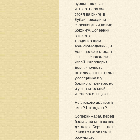
пуримшпиле, а в
четверг Боря уже
стоял на ринге: в
Дубаи проходили
соревнования по кик-
боксингу. Соперник
вышел в
традиционном
арабском одеянии, и
Боря полез в карман
— не за словом, за
кипой. Как говорит
Боря, «челюсть
отвалилась» не только
у соперника и у
бориного тренера, но
и у значительной
части болельщиков.
Ну а каково драться в
кипе? Не падает?
Соперник-араб перед
боем снял мешающие
детали, а Боря — нет.
И кипа таки упала. В
результате —