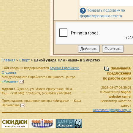
Показать подсказку по
форматированию текста
Главная
>
Спорт
>
Ценой удара, или «наши» в Эмиратах
Сайт создан и поддерживается
Клубом Еврейского
Замечания/
Студента
предложения
Международного Еврейского Общинного Центра
по работе сайта
«Мигдаль»
.
2026-08-07 06:39:03
Адрес:
г.
Одесса
,
ул. Малая Арнаутская, 46-а.
// Powered by
Migdal
Тел.:
(+38 048) 770-18-69
,
(+38 048) 770-18-61
.
website kernel
Председатель правления
центра
«Мигдаль»
—
Кира
Вебмастер живет по
Верховская
.
адресу
webmaster@migdal.org.ua