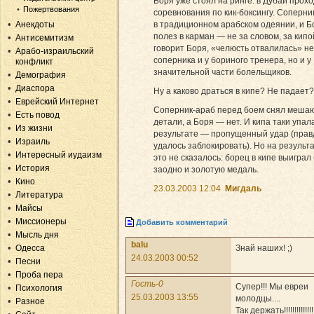
Боря уже стоял на ринге: в Дубаи прох
Пожертвования
соревнования по кик-боксингу. Соперн
в традиционном арабском одеянии, и Б
Анекдоты
полез в карман — не за словом, за кипо
Антисемитизм
говорит Боря, «челюсть отвалилась» не
Арабо-израильский
соперника и у бориного тренера, но и у
конфликт
значительной части болельщиков.
Демография
Диаспора
Ну а каково драться в кипе? Не падает?
Еврейский Интернет
Соперник-араб перед боем снял меш
Есть повод
детали, а Боря — нет. И кипа таки упала
Из жизни
результате — пропущенный удар (правд
Израиль
удалось заблокировать). Но на результ
Интересный иудаизм
это не сказалось: борец в кипе выиграл 
История
заодно и золотую медаль.
Кино
23.03.2003 12:04
Мигдаль
Литература
Майсы
Миссионеры
Добавить комментарий
Мысль дня
balu
Знай наших! ;)
Одесса
24.03.2003 00:52
Песни
Проба пера
Гость-0
Супер!!! Мы евреи
Психология
25.03.2003 13:55
молодцы....
Разное
Так держать!!!!!!!!!!!!!!