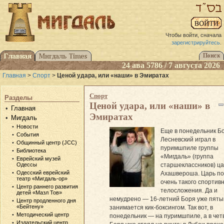
Чтобы войти, сначала
зарегистрируйтесь
.
24 ава 5786 / 7 августа 2026
Главная
>
Спорт
>
Ценой удара, или «наши» в Эмиратах
Спорт
Разделы
Ценой удара, или «наши» в
Главная
Эмиратах
Мигдаль
Новости
Еще в понедельник Б
События
Лесневский играл в
Общинный центр (JCC)
пуримшпиле группы
Библиотека
«Мигдаль» (группа
Еврейский музей
старшеклассников) ц
Одессы
Одесский еврейский
Ахашвероша. Царь по
театр «Мигдаль-ор»
очень такого спортив
Центр раннего развития
телосложения. Да и
детей «Мазл Тов»
немудрено — 16-летний Боря уже пяты
Центр продленного дня
«Бейтену»
занимается кик-боксингом. Так вот, в
Методический центр
понедельник — на пуримшпиле, а в чет
Издательский центр