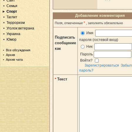
Сайт
Семья
Спорт
Добавление комментария
Таглит
Терроризм
*
Поля, отмеченные
, заполнять обязательно
Уголок ветерана
Имя
Украина
Подписать
Юмор
пароля (гостевой вход)
сообщение
Ник
как
Все обсуждения
Пароль
Архив
Архив чата
Войти?
Зарегистрироваться
Забыл
пароль?
Текст
*