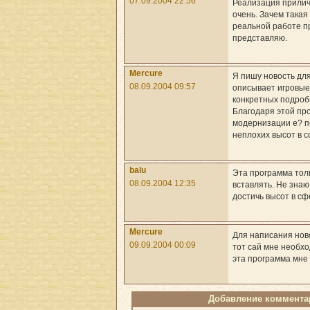
07.09.2004 22:56
Реализация прилич
очень. Зачем такая
реальной работе п
представляю.
Mercure
Я пишу новость для
08.09.2004 09:57
описывает игровые
конкретных подробн
Благодаря этой пр
модернизации е? п
неплохих высот в 
balu
Эта программа тол
08.09.2004 12:35
вставлять. Не знаю
достичь высот в сф
Mercure
Для написания нов
09.09.2004 00:09
тот сай мне необхо
эта программа мне 
Добавление коммента