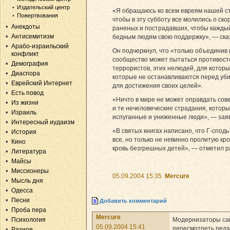
Издательский центр
«Я обращаюсь ко всем евреям нашей ст
Пожертвования
чтобы в эту субботу все молились о с
Анекдоты
раненых и пострадавших, чтобы кажды
Антисемитизм
бедным людям свою поддержку», — ска
Арабо-израильский
Он подчеркнул, что «только объединив 
конфликт
сообщество может пытаться противост
Демография
террористов, этих нелюдей, для которых
Диаспора
которые не останавливаются перед уб
Еврейский Интернет
для достижения своих целей».
Есть повод
«Ничто в мире не может оправдать со
Из жизни
и те нечеловеческие страдания, которы
Израиль
испуганные и униженные люди», — зая
Интересный иудаизм
«В святых книгах написано, что Г-спод
История
все, но только не невинно пролитую кро
Кино
кровь безгрешных детей», — отметил р
Литература
Майсы
Миссионеры
05.09.2004 15:35
Mercure
Мысль дня
Одесса
Песни
Добавить комментарий
Проба пера
Mercure
Модернизаторы са
Психология
05.09.2004 15:41
пересмотреть ред
Разное