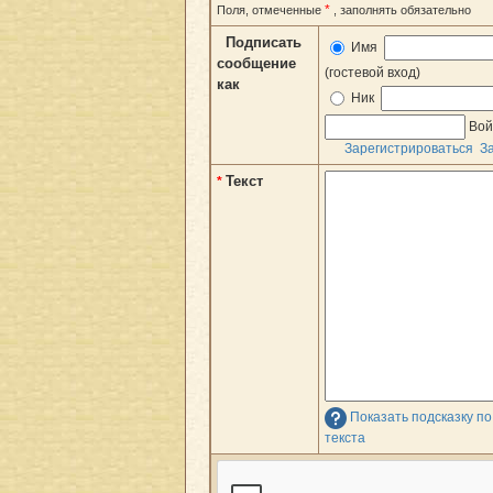
*
Поля, отмеченные
, заполнять обязательно
Подписать
Имя
сообщение
(гостевой вход)
как
Ник
Вой
Зарегистрироваться
З
Текст
*
Показать подсказку п
текста