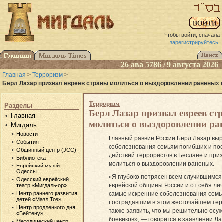
Чтобы войти, сначала
зарегистрируйтесь
.
26 ава 5786 / 9 августа 2026
Главная
>
Терроризм
>
Берл Лазар призвал евреев страны молиться о выздоровлении раненых 
Терроризм
Разделы
Берл Лазар призвал евреев ст
Главная
молиться о выздоровлении ра
Мигдаль
Новости
Главный раввин России Берл Лазар выр
События
соболезнования семьям погибших и по
Общинный центр (JCC)
действий террористов в Беслане и при
Библиотека
молиться о выздоровлении раненых.
Еврейский музей
Одессы
«Я глубоко потрясен всем случившимся
Одесский еврейский
еврейской общины России и от себя ли
театр «Мигдаль-ор»
самые искренние соболезнования семь
Центр раннего развития
детей «Мазл Тов»
пострадавшим в этом жесточайшем терр
Центр продленного дня
также заявить, что мы решительно осу
«Бейтену»
боевиков», — говорится в заявлении Ла
Методический центр