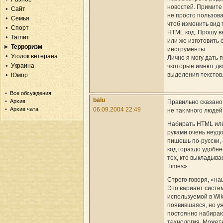
новостей. Примите
Сайт
не просто пользов
Семья
чтоб изменить вид 
Спорт
HTML код. Прошу в
Таглит
или же изготовить
Терроризм
инструменты.
Уголок ветерана
Лично я могу дать 
Украина
чкоторые имеют дю
выделения текстов
Юмор
Все обсуждения
balu
Архив
Правильно сказано
06.09.2004 22:49
Архив чата
не так много людей 
Набирать HTML ил
руками очень неудо
пишешь по-русски, 
код гораздо удобн
тех, кто выкладыва
Times».
Строго говоря, «на
Это вариант систе
используемой в Wik
появившаяся, но у
постоянно набира
технология. Может