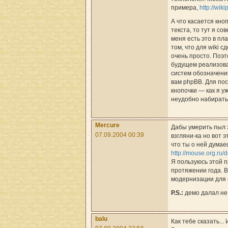
примера,
http://wiki
А что касается кно
текста, то тут я со
меня есть это в пл
том, что для wiki с
очень просто. Поэт
будущем реализова
систем обозначений
вам phpBB. Для по
кнопочки — как я уж
неудобно набирать 
Mercure
Дабы умерить пыл 
07.09.2004 00:39
взгляни-ка но вот 
что ты о ней дума
http://mouse.org.r
Я пользуюсь этой 
протяжении года. 
модернизации для 
P.S.:
демо далал не 
balu
Как тебе сказать...