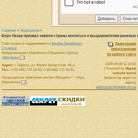
Главная
>
Терроризм
>
Берл Лазар призвал евреев страны молиться о выздоровлении раненых 
Сайт создан и поддерживается
Клубом Еврейского
Замечания/
Студента
предложения
Международного Еврейского Общинного Центра
по работе сайта
«Мигдаль»
.
2026-08-09 11:19:03
Адрес:
г.
Одесса
,
ул. Малая Арнаутская, 46-а.
// Powered by
Migdal
Тел.:
(+38 048) 770-18-69
,
(+38 048) 770-18-61
.
website kernel
Председатель правления
центра
«Мигдаль»
—
Кира
Вебмастер живет по
Верховская
.
адресу
webmaster@migdal.org.ua