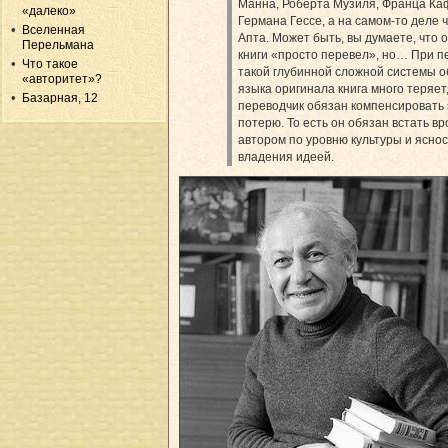
Манна, Роберта Музиля, Франца Ка
«далеко»
Германа Гессе, а на самом-то деле 
Вселенная
Апта. Может быть, вы думаете, что о
Перельмана
книги «просто перевел», но… При п
Что такое
такой глубинной сложной системы о
«авторитет»?
языка оригинала книга много теряет,
Базарная, 12
переводчик обязан компенсировать 
потерю. То есть он обязан встать вр
автором по уровню культуры и ясно
владения идеей.