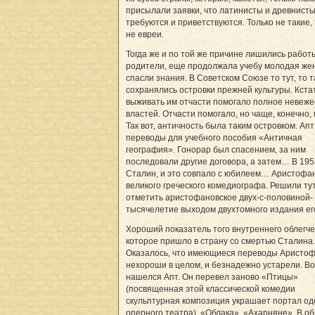
присылали заявки, что латинисты и древнист
требуются и приветствуются. Только не такие,
не евреи.
Тогда же и по той же причине лишились работ
родители, еще продолжала учебу молодая жен
спасли знания. В Советском Союзе то тут, то 
сохранялись островки прежней культуры. Кста
выживать им отчасти помогало полное невеже
властей. Отчасти помогало, но чаще, конечно, 
Так вот, античность была таким островком. Ап
переводы для учебного пособия «Античная
география». Гонорар был спасением, за ним
последовали другие договора, а затем… В 1953
Сталин, и это совпало с юбилеем… Аристофа
великого греческого комедиографа. Решили ту
отметить аристофановское двух-с-половиной-
тысячелетие выходом двухтомного издания его
Хороший показатель того внутреннего облегче
которое пришло в страну со смертью Сталина.
Оказалось, что имеющиеся переводы Аристоф
нехороши в целом, и безнадежно устарели. Во
нашелся Апт. Он перевел заново «Птицы»
(посвященная этой классической комедии
скульптурная композиция украшает портал од
оперного театра), «Облака», «Ахарняне». В о