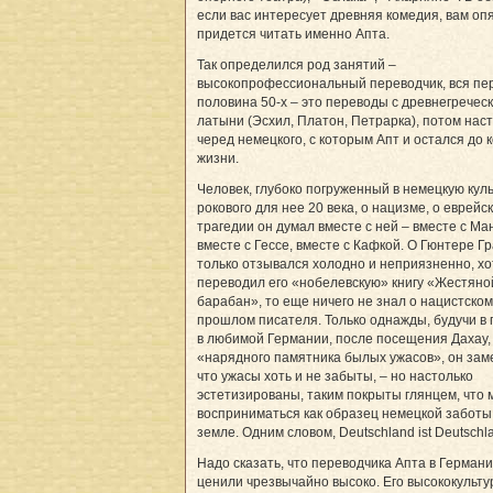
если вас интересует древняя комедия, вам оп
придется читать именно Апта.
Так определился род занятий –
высокопрофессиональный переводчик, вся пе
половина 50-х – это переводы с древнегреческ
латыни (Эсхил, Платон, Петрарка), потом нас
черед немецкого, с которым Апт и остался до 
жизни.
Человек, глубоко погруженный в немецкую кул
рокового для нее 20 века, о нацизме, о еврейс
трагедии он думал вместе с ней – вместе с Ма
вместе с Гессе, вместе с Кафкой. О Гюнтере Г
только отзывался холодно и неприязненно, хот
переводил его «нобелевскую» книгу «Жестяно
барабан», то еще ничего не знал о нацистском
прошлом писателя. Только однажды, будучи в 
в любимой Германии, после посещения Дахау,
«нарядного памятника былых ужасов», он зам
что ужасы хоть и не забыты, – но настолько
эстетизированы, таким покрыты глянцем, что 
восприниматься как образец немецкой заботы
земле. Одним словом, Deutschland ist Deutschl
Надо сказать, что переводчика Апта в Герман
ценили чрезвычайно высоко. Его высококульт