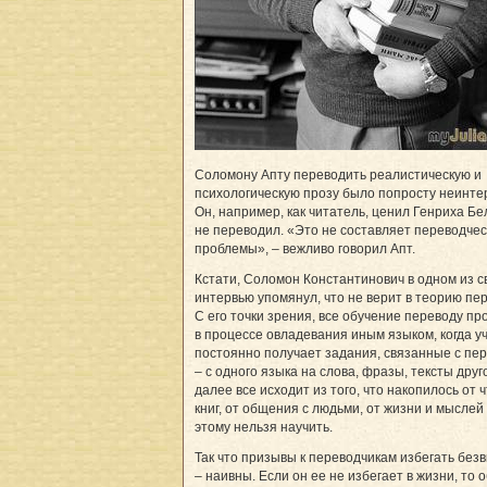
Соломону Апту переводить реалистическую и
психологическую прозу было попросту неинте
Он, например, как читатель, ценил Генриха Бе
не переводил. «Это не составляет переводче
проблемы», – вежливо говорил Апт.
Кстати, Соломон Константинович в одном из с
интервью упомянул, что не верит в теорию пе
С его точки зрения, все обучение переводу пр
в процессе овладевания иным языком, когда у
постоянно получает задания, связанные с пе
– с одного языка на слова, фразы, тексты друго
далее все исходит из того, что накопилось от 
книг, от общения с людьми, от жизни и мыслей 
этому нельзя научить.
Так что призывы к переводчикам избегать без
– наивны. Если он ее не избегает в жизни, то 