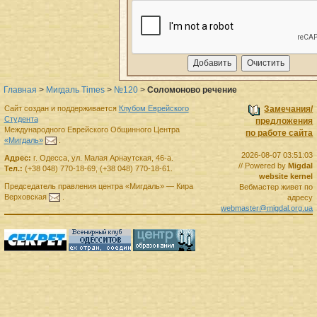
Главная
>
Мигдаль Times
>
№120
>
Соломоново речение
Сайт создан и поддерживается
Клубом Еврейского
Замечания/
Студента
предложения
Международного Еврейского Общинного Центра
по работе сайта
«Мигдаль»
.
2026-08-07 03:51:03
Адрес:
г.
Одесса
,
ул. Малая Арнаутская, 46-а.
// Powered by
Migdal
Тел.:
(+38 048) 770-18-69
,
(+38 048) 770-18-61
.
website kernel
Председатель правления
центра
«Мигдаль»
—
Кира
Вебмастер живет по
Верховская
.
адресу
webmaster@migdal.org.ua