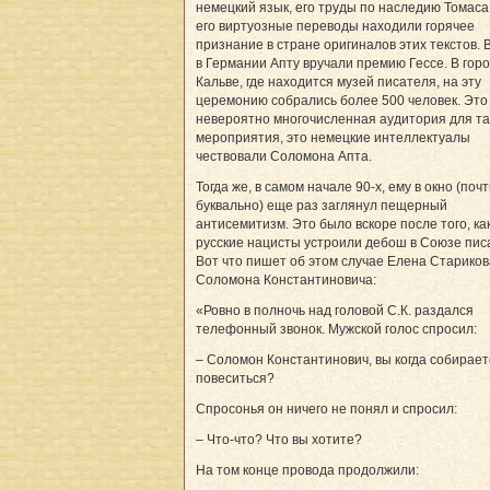
немецкий язык, его труды по наследию Томаса
его виртуозные переводы находили горячее
признание в стране оригиналов этих текстов. В
в Германии Апту вручали премию Гессе. В гор
Кальве, где находится музей писателя, на эту
церемонию собрались более 500 человек. Это
невероятно многочисленная аудитория для та
мероприятия, это немецкие интеллектуалы
чествовали Соломона Апта.
Тогда же, в самом начале 90-х, ему в окно (поч
буквально) еще раз заглянул пещерный
антисемитизм. Это было вскоре после того, ка
русские нацисты устроили дебош в Союзе пис
Вот что пишет об этом случае Елена Стариков
Соломона Константиновича:
«Ровно в полночь над головой С.К. раздался
телефонный звонок. Мужской голос спросил:
– Соломон Константинович, вы когда собирает
повеситься?
Спросонья он ничего не понял и спросил:
– Что-что? Что вы хотите?
На том конце провода продолжили: