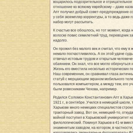
воцарилось подозрительное и отрицательное
отношение ко всякому еврейскому – даже наз
Апт получил добрый совет-предупреждение с
у себя экземпляр корректуры, а то ведь даже 
набор могут рассыпать.
К счастью все обошлось, но тот момент, когда 
волоске повис семилетний труд, переводчик­ 
надолго.
Он прожил без малого век и считал, что ему в 
немало посчастливилось. А он этой удаче суд
отвечал истовым трудом и открытым человече
обаянием. Он знал, что все могло обернуться 
Жизнь его вместила несколько исторических п
Наш современник, он сравнивал глаза античн
статуй с мерцающим экраном мобильного тел
пользовался компьютером, а между тем, его у
были ровесниками Чехова, например.
Родился Соломон Константинович Апт в Харьк
1921 г., в сентябре. Учился в немецкой школе, 
Харькове много немецких специалистов строи
тракторный завод. Вот он, немецкий-то, откуд
войной поступил в Харьковский университет н
филологический. Покинул Харьков в 41-м вмес
знаменитым заводом, на котором, в частности,
изготовлялись легендарные фотоаппараты Ф