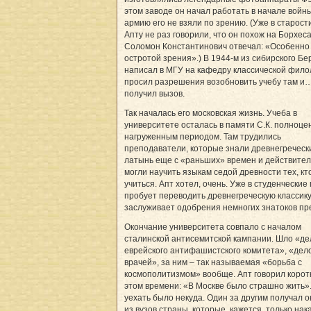
этом заводе он начал работать в начале войны,
армию его не взяли по зрению. (Уже в старости
Апту не раз говорили, что он похож на Борхеса
Соломон Константинович отвечал: «Особенно
остротой зрения».) В 1944-м из сибирского Бе
написал в МГУ на кафедру классической фило
просил разрешения возобновить учебу там и
получил вызов.
Так началась его московская жизнь. Учеба в
университете осталась в памяти С.К. полноц
нагруженным периодом. Там трудились
преподаватели, которые знали древнегреческ
латынь еще с «раньших» времен и действите
могли научить языкам седой древности тех, кт
учиться. Апт хотел, очень. Уже в студенческие
пробует переводить древнегреческую классику
заслуживает одобрения немногих знатоков пр
Окончание университета совпало с началом
сталинской антисемитской кампании. Шло «де
еврейского антифашистского комитета», «дел
врачей», за ним – так называемая «борьба с
космополитизмом» вообще. Апт говорил корот
этом времени: «В Москве было страшно жить».
уехать было некуда. Один за другим получал о
из вузов страны, которые, кажется, только нак