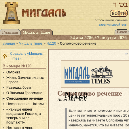
Чтобы войти, сначала
зарегистрируйтесь
.
24 ава 5786 / 7 августа 2026
Главная
>
Мигдаль Times
>
№120
>
Соломоново речение
К разделу «Мигдаль
Times»
В номере №120
Обложка
Жизнь Замечательных
Евреев
Разведка боем
Соломоново речение
№120
О Василии Гроссмане
Соломоново речение
Анна МИСЮК
Несравненная Натали
«Раньше евреи
Если вы читаете по-русски и при эт
продавали Россию, а
цените интеллектуальную прозу 20 в
теперь они ее
наверняка вы читаете Соломона Апт
покупают!»
конечно, кажется, что вы читаете Т
Нет такого места —