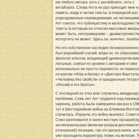
ею любого автора, хоть с английского, хоть с
китайского. Слова Апта не раз приходят мне н
память, когда я читаю тексты, в очередной раз
изуродованные переводчиками, не читающими 
Апт считал, что публицистику и малохудожест
тексты (к которым он относил массовые жанры
может быть, несправедливо – драматургию) п
испортить не может. Здесь он, конечно, ошиба
Но его собственное наследие безукоризненно
был редчайший случай, когда он, по образова
филолог-классик, владеющий древнегреческим
латынью, совпал по уровню с авторами и смог
конгениально не просто перевести, но пересо
по-русски «Игру в бисер» и «Доктора Фаустуса
«Человека без свойств» и грандиозную тетра
«Иосиф и его братья».
С последней из этих книг случилась междунар
проблема. Семь лет Апт трудился над перевод
наконец, работа была завершена как раз в 1967
тут и Шестидневная вой­на на Ближнем Восток
случилась. Израиль эту войну выиграл, Советс
Союз разгневался и занял жесткую проарабск
анти­израильскую (включая разрыв дипломати
отношений) позицию, так что выпуск книги, ко
уже проходила корректуру, повис на волоске. Т