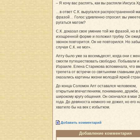
– Я хочу вас распять, как вы распяли Иисуса Х
…в ответ С.К. выругался распространенной м
фразой… Голос удивленно спросил: вы умеет
ругаться матом?
С.К. доказал свое умение той же фразой, но в
изощренной форме и положил трубку. Он ожид
звонок повторится. Он не повторился. Но забы
случая С.К. не мог».
Апту было уже за восемьдесят, когда они с же
смогли путешествовать свободно. Побывали и
Израиле. Елена Старикова вспоминала, что в
трепета от встречи со святынями главными дл
оказались картины жизни молодой яркой стра
До конца Соломон Апт оставался человеком,
открытым впечатлениям, пониманию, дружбе,
широкому кругу общения. Он скончался в мае 
года. До девяноста немного не дожил, но его 
хватило бы на век с избытком.
Добавить комментарий
Добавление комментария