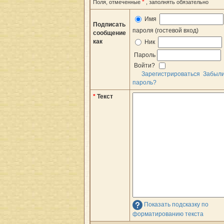
*
Поля, отмеченные
, заполнять обязательно
Имя
Подписать
пароля (гостевой вход)
сообщение
как
Ник
Пароль
Войти?
Зарегистрироваться
Забыл
пароль?
*
Текст
Показать подсказку по
форматированию текста