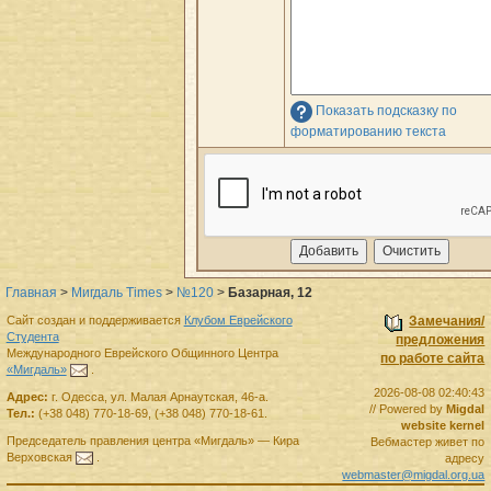
Показать подсказку по
форматированию текста
Главная
>
Мигдаль Times
>
№120
>
Базарная, 12
Сайт создан и поддерживается
Клубом Еврейского
Замечания/
Студента
предложения
Международного Еврейского Общинного Центра
по работе сайта
«Мигдаль»
.
2026-08-08 02:40:43
Адрес:
г.
Одесса
,
ул. Малая Арнаутская, 46-а.
// Powered by
Migdal
Тел.:
(+38 048) 770-18-69
,
(+38 048) 770-18-61
.
website kernel
Председатель правления
центра
«Мигдаль»
—
Кира
Вебмастер живет по
Верховская
.
адресу
webmaster@migdal.org.ua