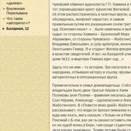
«далеко»
Чуковский обвинил журналиста Г.П. Хавкина в 
Вселенная
тот спровоцировал арест курсистки Житковой.
Перельмана
об этом распространилась в газетных кругах, 
Что такое
обсуждалась, конфликт нарастал, и самым
«авторитет»?
правильным путем его разрешения сочли тре
Базарная, 12
суд. Осипович пишет: «…были намечены и вы
судьи: со стороны Хавкина – Брагинский Марк
Абрамович, со стороны Чуковского – Жаботин
Владимир Евгеньевич, а супр-арбитром, конеч
Леонтьевич Геккер. Я и студент Житков фигур
в качестве свидетелей. И вот, на Базарной ули
доме №12, в квартире Геккера идет суд…»
Здесь что ни имя – то история. Три писателя и
народника, отбывших каторгу и ссылку, чрезв
авторитетных в оппозиционных кругах.
Примечательна и семья домовладельца. Собс
владельцев было двое: братья Абрам и Хаим
Поляковы (или Поляки – фамилия писалась дв
Сын Абрама, Александр – одноклассник и близ
Жаботинского. В «Повести моих дней» Жабот
рассказывает, что когда он бросил гимназию и
куда ему ехать, мать сказала: «Только не в Рим
Поезжай с Б-гом, раз уж ты решил оставить ги
но на худой конец в Берн, там среди студентов
дети наших знакомых». Этими детьми были с