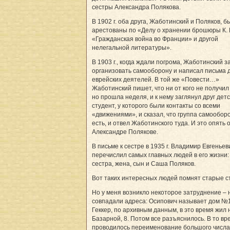
сестры Александра Полякова.
В 1902 г. оба друга, Жаботинский и Поляков, б
арестованы по «Делу о хранении брошюры К.
«Гражданская война во Франции» и другой
нелегальной литературы».
В 1903 г., когда ждали погрома, Жаботинский 
организовать самооборону и написал письма 
еврейских деятелей. В той же «Повести…»
Жаботинский пишет, что ни от кого не получил
но прошла неделя, и к нему заглянул друг детс
студент, у которого были контакты со всеми
«движениями», и сказал, что группа самообор
есть, и отвел Жаботинского туда. И это опять 
Александре Полякове.
В письме к сестре в 1935 г. Владимир Евгеньев
перечислил самых главных людей в его жизни:
сестра, жена, сын и Саша Поляков.
Вот таких интересных людей помнят старые с
Но у меня возникло некоторое затруднение – 
совпадали адреса: Осипович называет дом №1
Геккер, по архивным данным, в это время жил 
Базарной, 8. Потом все разъяснилось. В то вр
проводилось переименование большого числа