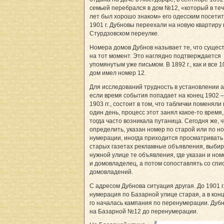
семьей перебрался в дом №12, «который в те
лет был хорошо знаком» его одесским посетит
1901 г. Дубновы переехали на новую квартиру 
Стурдзовском переулке.
Номера домов Дубнов называет те, что сущес
на тот момент. Это наглядно подтверждается
упомянутым уже письмом. В 1892 г., как и все 1
дом имел номер 12.
Для исследований трудность в установлении а
если время события попадает на конец 1902 
1903 гг., состоит в том, что таблички поменяли 
один день, процесс этот занял какое-то время,
тогда часто возникала путаница. Сегодня же, 
определить, указан номер по старой или по н
нумерации, иногда приходится просматривать
старых газетах рекламные объявления, выбир
нужной улице те объявления, где указан и ном
и домовладелец, а потом сопоставлять со спи
домовладений.
С адресом Дубнова ситуация другая. До 1901 г.
нумерация по Базарной улице старая, а в кон
го началась кампания по перенумерации. Дуб
на Базарной №12 до перенумерации.