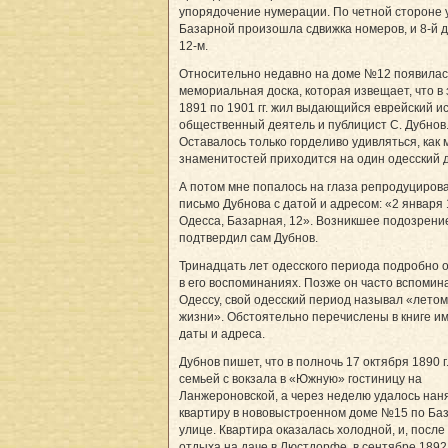
упорядочение нумерации. По четной стороне
Базарной произошла сдвижка номеров, и 8-й 
12-м.
Относительно недавно на доме №12 появилас
мемориальная доска, которая извещает, что в 
1891 по 1901 гг. жил выдающийся еврейский ис
общественный деятель и публицист С. Дубнов
Оставалось только горделиво удивляться, как 
знаменитостей приходится на один одесский д
А потом мне попалось на глаза репродуциров
письмо Дубнова с датой и адресом: «2 января 
Одесса, Базарная, 12». Возникшее подозрени
подтвердил сам Дубнов.
Тринадцать лет одесского периода подробно 
в его воспоминаниях. Позже он часто вспомин
Одессу, свой одесский пе­риод называл «лето
жизни». Обстоятельно перечислены в книге им
даты и адреса.
Дубнов пишет, что в полночь 17 октября 1890 г.
семьей с вокзала в «Южную» гостиницу на
Ланжероновской, а через неделю удалось нан
квартиру в нововыстроенном доме №15 по Ба
улице. Квартира оказалась холодной, и, после
отдыха на даче в Люстдорфе, в сентябре 1892 г