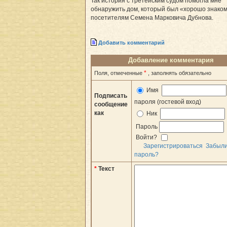
Так история с третейским судом помогла мне
обнаружить дом, который был «хорошо знако
посетителям Семена Марковича Дубнова.
Добавить комментарий
Добавление комментария
*
Поля, отмеченные
, заполнять обязательно
Имя
Подписать
пароля (гостевой вход)
сообщение
как
Ник
Пароль
Войти?
Зарегистрироваться
Забыл
пароль?
*
Текст