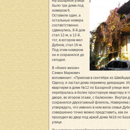
На Базарной улице
было три дома под
номером 6.
Оставили один, а
остальные номера
соответственно
сдвинулись. 8-й дом
стал 12-м, а 12-й,
тот, в котором жил
Дубнов, стал 16-м.
Под этим номером
он и сохранился до
сегодня.
В «Книге жизни»
Семен Маркович
вспоминает: «Приехав в сентябре из Швейцар
Одессу, я застал дома перемену декорации. И
квартирки в доме №12 по Базарной улице моя
перебралась в более просторную квартиру в т
дворе, во втором этаже, с балконом». Внутри 
сохранился двухэтажный флигель, Наверняка 
утверждать, что именно в нем жила семья Дубн
совершенно точно можно представить, как он
проходил во двор под аркой дома №16 по Баз
улице.