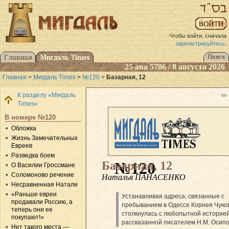
Чтобы войти, сначала
зарегистрируйтесь
.
25 ава 5786 / 8 августа 2026
Главная
>
Мигдаль Times
>
№120
>
Базарная, 12
К разделу «Мигдаль
Times»
В номере №120
Обложка
Жизнь Замечательных
Евреев
Разведка боем
Базарная, 12
№120
О Василии Гроссмане
Соломоново речение
Наталья ПАНАСЕНКО
Несравненная Натали
«Раньше евреи
Устанавливая адреса, связанные с
продавали Россию, а
пребыванием в Одессе Корнея Чуков
теперь они ее
столкнулась с любопытной историей
покупают!»
рассказанной писателем Н.М. Осип
Нет такого места —