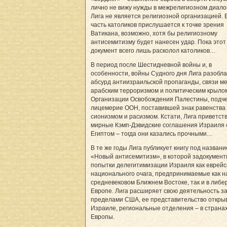
лично не вижу нужды в межрелигиозном диалог
Лига не является религиозной организацией. 
часть католиков прислушается к точке зрения
Ватикана, возможно, хотя бы религиозному
антисемитизму будет нанесен удар. Пока этот
документ всего лишь расколол католиков…
В период после Шестидневной войны и, в
особенности, войны Судного дня Лига разобл
абсурд антиизраильской пропаганды, связи м
арабским терроризмом и политическим крыло
Организации Освобождения Палестины, подч
лицемерие ООН, поставившей знак равенства
сионизмом и расизмом. Кстати, Лига приветст
мирные Кэмп-Дэвидские соглашения Израиля 
Египтом – тогда они казались прочными…
В те же годы Лига публикует книгу под назван
«Новый антисемитизм», в которой задокумен
попытки делегитимизации Израиля как еврейс
национального очага, предпринимаемые как н
средневековом Ближнем Востоке, так и в либ
Европе. Лига расширяет свою деятельность з
пределами США, ее представительство откры
Израиле, региональные отделения – в страна
Европы.