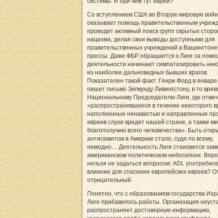
системы. И при чем тут евреи?
Со вступлением США во Вторую мировую войн
оказывает помощь правительственным учреж
проводит активный поиск групп скрытых сторо
нацизма, делая свои выводы доступными для
правительственных учреждений в Вашингтоне
прессы. Даже ФБР обращается к Лиге за помо
деятельности начинают симпатизировать нек
из наиболее дальновидных бывших врагов.
Показателен такой факт: Генри Форд в январе 
пишет письмо Зигмунду Ливингстону, в то врем
Национальному Председателю Лиги, где отмеч
«распространявшиеся в течение некоторого 
наполненные ненавистью и направленные пр
евреев слухи вредят нашей стране, а также ми
благополучию всего человечества». Быть отк
антисемитом в Америке стало, судя по всему,
немодно… Деятельность Лиги становится зам
американском политическом небосклоне. Впро
нельзя не задаться вопросом: ADL употребила
влияние для спасения европейских евреев? О
отрицательный.
Понятно, что с образованием государства Изр
Лиге прибавилось работы. Организация неуст
распространяет достоверную информацию,