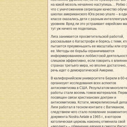
на какой мозоль нечаянно наступишь… Робко 
что с уничтожением сегрегации качество обуче
школах американского Юга резко упало – в од
классе оказались дети с разным интеллектуа
уровнем. Вряд ли это устраивает еврейских м
тут уж ничего не поделаешь.
Лига занимается просветительской работой,
рассказывая о Катастрофе и борясь с теми, кт
пытается преуменьшить ее масштабы или от
ее. Методы ее борьбы ограничиваются
информированием и лоббистской деятельност
слишком эффективно, если говорить о влиянии
странах третьего мира, но вполне достаточно,
речь идет о демократической Америке.
В калифорнийском университете Беркли в 60-е
организует исследования всех аспектов
антисемитизма в США. Результатом многолет
работы стали восемь томов материалов. Перв
посвящен связи христианских доктрин и
антисемитизма. Кстати, межрелигиозный деп
Лиги работал в тесном контакте с Ватиканом,
следствием чего стало появление знаменитог
документа Nostra Aetate в 1965 г., в котором
католическая церковь наконец отменила свой
«вердикт» – обвинение евреев в смерти Иисус