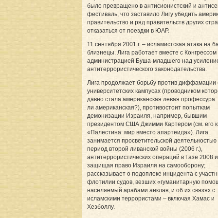
было превращено в антисионистский и антис
фестиваль, что заставило Лигу убедить амери
правительство и ряд правительств других стр
отказаться от поездки в ЮАР.
11 сентября 2001 г. – исламистская атака на 
близнецы. Лига работает вместе с Конгрессом
администрацией Буша-младшего над усилени
антитеррористического законодательства.
Лига продолжает борьбу против диффамации 
университетских кампусах (проводником котор
давно стала американская левая профессура.
ли американская?), противостоит попыткам
демонизации Израиля, например, бывшим
президентом США Джимми Картером (см. его к
«Палестина: мир вместо апартеида»). Лига
занимается просветительской деятельностью 
период второй ливанской войны (2006 г.),
антитеррористических операций в Газе 2008 и 2
защищая право Израиля на самооборону;
рассказывает о подоплеке инцидента с участ
флотилии судов, везших «гуманитарную помо
населяемый арабами анклав, и об их связях с
исламскими террористами – включая Хамас и
Хезболлу.