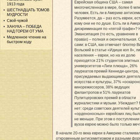
Еврейская община США – самая
1913 года
многочисленная в мире, более 6 мл
ШЕСТНАДЦАТЬ ТОМОВ
человек. Есть ли в Америке антисе
МУДРОСТИ
Разумеется, да – раз есть евреи, ест
Свой-чужой
кому они не по душе. Есть ли в Амер
ХАНУКА – ПОБЕДА
дискриминация по «пятой графе»? 
НАД ГОРЕМ ОТ УМА
Эмансипация (то есть, уравнение в
Медленное чтение на
правах) – полная и окончательная. 
быстром ходу
сами: в США, как отмечает блоггер В
Вольский в статье «Идише коп II», 
населения – евреи, но на их долю
приходятся 21% студентов элитных
университетов «Лиги плюща», 26%
лауреатов премий Кеннеди-центра,
присуждаемых выдающимся деятел
искусства и культуры, 37% «оскаро
кинорежиссеров, 38% ведущих
филантропов и 51% лауреатов
Пулитцеровских премий в области
журналистики и музыки. Убеждает?
нет: среди советских деятелей куль
«орденоносных» еврейских лиц был
не меньше. При этом о поступлении
вузов еврею можно было только меч
В начале 20-го века евреи в Америке сталкива
откровенным антисемитизмом и разными фо