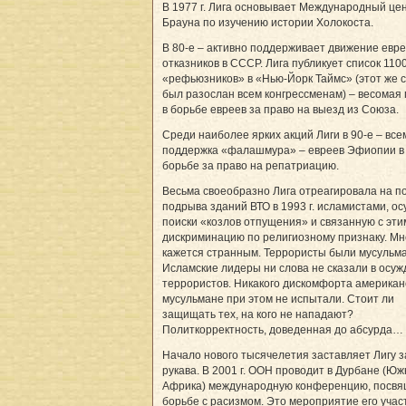
В 1977 г. Лига основывает Международный це
Брауна по изучению истории Холокоста.
В 80-е – активно поддерживает движение евре
отказников в СССР. Лига публикует список 110
«рефьюзников» в «Нью-Йорк Таймс» (этот же 
был разослан всем конгрессменам) – весомая
в борьбе евреев за право на выезд из Союза.
Среди наиболее ярких акций Лиги в 90-е – вс
поддержка «фалашмура» – евреев Эфиопии в
борьбе за право на репатриацию.
Весьма своеобразно Лига отреагировала на п
подрыва зданий ВТО в 1993 г. исламистами, ос
поиски «козлов отпущения» и связанную с эти
дискриминацию по религиозному признаку. Мн
кажется странным. Террористы были мусульм
Исламские лидеры ни слова не сказали в осу
террористов. Никакого дискомфорта американ
мусульмане при этом не испытали. Стоит ли
защищать тех, на кого не нападают?
Политкорректность, доведенная до абсурда…
Начало нового тысячелетия заставляет Лигу з
рукава. В 2001 г. ООН проводит в Дурбане (Ю
Африка) международную конференцию, посв
борьбе с расизмом. Это мероприятие его уча