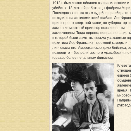
1913 г. был ложно обвинен в изнасиловании и
убийстве 13-летней работницы фабрики Мэри 
Последовавшее за этим судебное разбирател
походило на антисемитский шабаш. Лео Фран
приговорен к смертной казни, но губернатор 
заменил смертный приговор пожизненным
заключением. Тогда переполненная ненависть
в которой были заметны весьма уважаемые го
похитила Лео Франка из тюремной камеры и
линчевала его. Американское дело Бейлиса, е
позволите – без религиозного мракобесия, но 
гораздо более печальным финалом.
Клевета
отноше
евреев 
обыден
явление
время 
мировой
Наприме
руковод