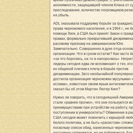
время публичных демонстраций. С уничтожен
анонимности, защищавшей членов Клана от с
преследования, количество погромщиков резк
на убыль.
ADL оказывала поддержку борьбе за гражданс
права чернокожего населения, и в 1964 г., не б
помощи Лиги, в США был принят Закон о граж
правах, формально прекративший дискримин
расовому признаку на американском Юге.
Замечательно. Совершенно в духе отца-основ
организации. Что в сухом остатке? Как часто б
«за что боролись, на то и напоролись». Негри
лидеры сегодня едва ли вспоминают о тех, кто
их общиной плечом к плечу в борьбе против
дискриминации. Зато необычайной популярно
достигла организация чернокожих мусульман
ислама», известная своим ярым антисемитизм
сказал бы об этом Мартин Лютер Кинг?
Нужно ли говорить, что в сегодняшней Америк
стали «равнее прочих», что они пользуются в
преимуществами при устройстве на работу, п
поступлении в университеты? Обвинение в ра
США сегодня может покончить с карьерой люб
белого политика, а не быть «расистом» сложно
поскольку список обид, нанесенных чернокожи
постоянно удлиняется, но не публикуется. Бог 