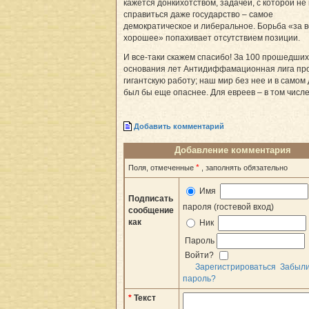
кажется донкихотством, задачей, с которой не
справиться даже государство – самое
демократическое и либеральное. Борьба «за в
хорошее» попахивает отсутствием позиции.
И все-таки скажем спасибо! За 100 прошедших
основания лет Антидиффамационная лига пр
гигантскую работу; наш мир без нее и в самом
был бы еще опаснее. Для евреев – в том числе
Добавить комментарий
Добавление комментария
*
Поля, отмеченные
, заполнять обязательно
Имя
Подписать
пароля (гостевой вход)
сообщение
как
Ник
Пароль
Войти?
Зарегистрироваться
Забыл
пароль?
*
Текст