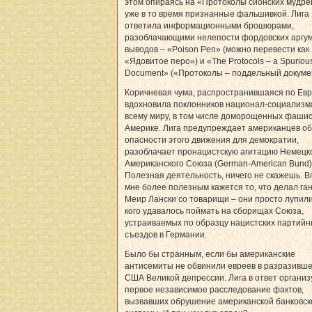
этом опираясь на «Протоколы сионских мудре
уже в то время признанные фальшивкой. Лига
ответила информационными брошюрами,
разоблачающими нелепости фордовских аргум
выводов – «Poison Pen» (можно перевести как
«Ядовитое перо») и «The Protocols – a Spuriou
Document» («Протоколы – поддельный докуме
Коричневая чума, распространившаяся по Евр
вдохновила поклонников национал-социализм
всему миру, в том числе доморощенных фашис
Америке. Лига преду­преж­дает американцев об
опасности этого движения для демократии,
разоблачает пронацистскую агитацию Немецк
Американского Союза (German-American Bund)
Полезная деятельность, ничего не скажешь. В
мне более полезным кажется то, что делал га
Меир Лански со товарищи – они просто лупили
кого удавалось поймать на сборищах Союза,
устраиваемых по образцу нацистских партий
съездов в Германии.
Было бы странным, если бы американские
антисемиты не обвинили евреев в разразивше
США Великой депрессии. Лига в ответ организ
первое независимое расследование фактов,
вызвавших обрушение американской банковск