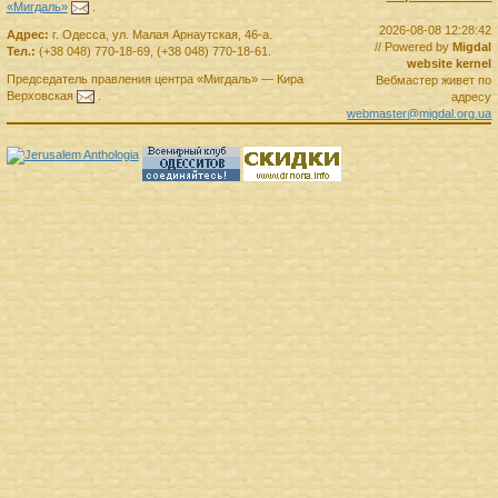
«Мигдаль»
.
2026-08-08 12:28:42
Адрес:
г.
Одесса
,
ул. Малая Арнаутская, 46-а.
// Powered by
Migdal
Тел.:
(+38 048) 770-18-69
,
(+38 048) 770-18-61
.
website kernel
Председатель правления
центра
«Мигдаль»
—
Кира
Вебмастер живет по
Верховская
.
адресу
webmaster@migdal.org.ua