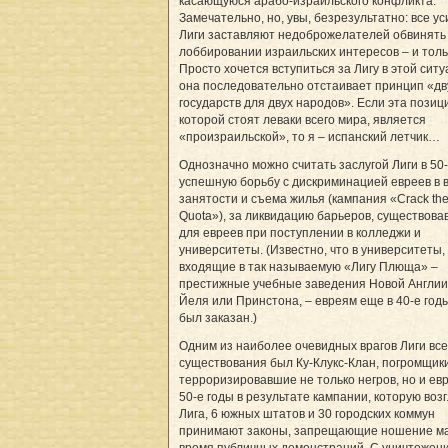
касающуюся арабо-израильского конфликта.
Замечательно, но, увы, безрезультатно: все у
Лиги заставляют недоброжелателей обвинять 
лоббировании израильских интересов – и толь
Просто хочется вступиться за Лигу в этой ситу
она последовательно отстаивает принцип «дв
государств для двух народов». Если эта позиц
которой стоят леваки всего мира, является
«произраильской», то я – испанский летчик…
Однозначно можно считать заслугой Лиги в 50-
успешную борьбу с дискриминацией евреев в 
занятости и съема жилья (кампания «Crack th
Quota»), за ликвидацию барьеров, существова
для евреев при поступлении в колледжи и
университеты. (Известно, что в университеты,
входящие в так называемую «Лигу Плюща» –
престижные учебные заведения Новой Англии
Йеля или Принстона, – евреям еще в 40-е год
был заказан.)
Одним из наиболее очевидных врагов Лиги все
существования был Ку-Клукс-Клан, погромщики
терроризировавшие не только негров, но и евр
50-е годы в результате кампании, которую воз
Лига, 6 южных штатов и 30 городских коммун
принимают законы, запрещающие ношение ма