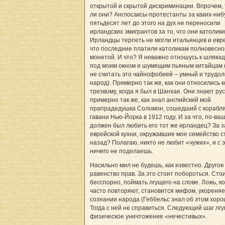
открытой и скрытой дискриминации. Впрочем, 
ли они? Англосаксы-протестанты за каких-ниб
пятьдесят лет до этого на дух не переносили
ирландских эмигрантов за то, что они католики
Ирландцы терпеть не могли итальянцев и евре
что последние платили католикам полновесно
монетой. И что? Я неважно отношусь к шляю
под моим окном и шумящим пьяным китайцам 
не считать это чайнофобией – умный и трудо
народ). Примерно так же, как они относились 
трезвому, когда я был в Шанхае. Они знают ру
примерно так же, как знал английский мой
прапрадедушка Соломон, сошедший с корабля
гавани Нью-Йорка в 1912 году. И за что, по-ва
должен был любить его тот же ирландец? За 
еврейской кухни, окружавшие мое семейство с
назад? Полагаю, никто не любит «чужих», и с 
ничего не поделаешь.
Насильно мил не будешь, как известно. Другое
равенство прав. За это стоит побороться. Стои
бесспорно, поймать лгущего на слове. Ложь, к
часто повторяют, становится мифом, укореняе
сознании народа (Геббельс знал об этом хоро
Тогда с ней не справиться. Следующий шаг лг
физическое уничтожение «нечестивых».