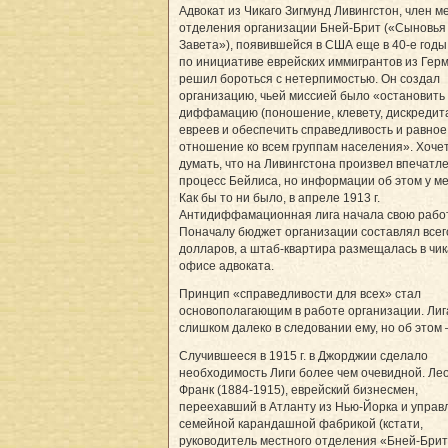
Адвокат из Чикаго Зигмунд Ливингстон, член м
отделения организации Бней-Брит («Сыновья
Завета»), появившейся в США еще в 40-е годы
по инициативе еврейских иммигрантов из Гер
решил бороться с нетерпимостью. Он создал
организацию, чьей миссией было «остановить
диффамацию (поношение, клевету, дискредит
евреев и обеспечить справедливость и равное
отношение ко всем группам населения». Хоче
думать, что на Ливингстона произвел впечатл
процесс Бейлиса, но информации об этом у ме
Как бы то ни было, в апреле 1913 г.
Антидиффамационная лига начала свою работ
Поначалу бюджет организации составлял всег
долларов, а штаб-квартира размещалась в чик
офисе адвоката.
Принцип «справедливости для всех» стал
основополагающим в работе организации. Ли
слишком далеко в следовании ему, но об этом 
Случившееся в 1915 г. в Джорджии сделало
необходимость Лиги более чем очевидной. Ле
Франк (1884-1915), еврейский бизнесмен,
переехавший в Атланту из Нью-Йорка и упра
семейной карандашной фабрикой (кстати,
руководитель местного отделения «Бней-Брит»