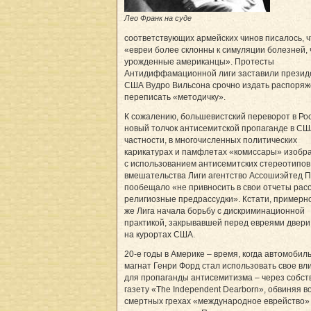
Лео Франк на суде
соответствующих армейских чинов писалось, ч
«евреи более склонны к симуляции болезней,
урожденные американцы». Протесты
Антидиффамационной лиги заставили презид
США Вудро Вильсона срочно издать распоря
переписать «методичку».
К сожалению, большевистский переворот в Ро
новый толчок антисемитской пропаганде в СШ
частности, в многочисленных политических
карикатурах и памфлетах «комиссары» изобр
с использованием антисемитских стереотипов
вмешательства Лиги агентство Ассошиэйтед 
пообещало «не привносить в свои отчеты рас
религиозные предрассудки». Кстати, примерно
же Лига начала борьбу с дискриминационной
практикой, закрывавшей перед евреями двери
на курортах США.
20-е годы в Америке – время, когда автомобил
магнат Генри Форд стал использовать свое вл
для пропаганды антисемитизма – через собс
газету «The Independent Dearborn», обвиняя в
смертных грехах «международное еврейство» 