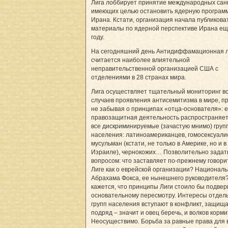
Лига лоббирует принятие международных сан
имеющих целью остановить ядерную програм
Ирана. Кстати, организация начала публикова
материалы по ядерной перспективе Ирана ещ
году.
На сегодняшний день Антидиффамационная л
считается наиболее влиятельной
неправительственной организацией США с
отделениями в 28 странах мира.
Лига осуществляет тщательный мониторинг в
случаев проявления антисемитизма в мире, п
не забывая о принципах «отца-основателя»: 
правозащитная деятельность распространяет
все дискриминируемые (зачастую мнимо) груп
населения: латиноамериканцев, гомосексуали
мусульман (кстати, не только в Америке, но и в
Израиле), чернокожих… Позволительно задат
вопросом: что заставляет по-прежнему говори
Лиге как о еврейской организации? Националь
Абрахама Фокса, ее нынешнего руководителя
кажется, что принципы Лиги стоило бы подвер
основательному пересмотру. Интересы отдел
групп населения вступают в конфликт, защища
подряд – значит и овец беречь, и волков корми
Неосуществимо. Борьба за равные права для 