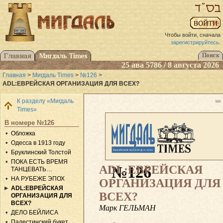
Чтобы войти, сначала
зарегистрируйтесь
.
25 ава 5786 / 8 августа 2026
Главная
>
Мигдаль Times
>
№126
>
ADL:ЕВРЕЙСКАЯ ОРГАНИЗАЦИЯ ДЛЯ ВСЕХ?
К разделу «Мигдаль
Times»
В номере №126
Обложка
Одесса в 1913 году
Бруклинский Толстой
ПОКА ЕСТЬ ВРЕМЯ
ADL:ЕВРЕЙСКАЯ
№126
ТАНЦЕВАТЬ…
НА РУБЕЖЕ ЭПОХ
ОРГАНИЗАЦИЯ ДЛЯ
ADL:ЕВРЕЙСКАЯ
ВСЕХ?
ОРГАНИЗАЦИЯ ДЛЯ
ВСЕХ?
Марк ГЕЛЬМАН
ДЕЛО БЕЙЛИСА
Палестинский букет