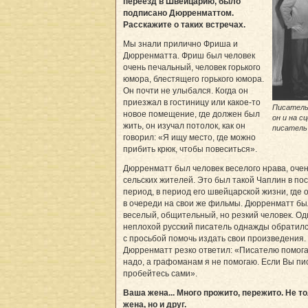
переезд в Швейцарию, было
подписано Дюрренматтом.
Расскажите о таких встречах.
Мы знали прилично Фриша и
Дюрренматта. Фриш был человек
очень печальный, человек горького
юмора, блестящего горького юмора.
Он почти не улыбался. Когда он
приезжал в гостиницу или какое-то
Писатель
новое помещение, где должен был
он и на с
жить, он изучал потолок, как он
писатель
говорил: «Я ищу место, где можно
прибить крюк, чтобы повеситься».
Дюрренматт был человек веселого нрава, оче
сельских жителей. Это был такой Чаплин в по
период, в период его швейцарской жизни, где 
в очереди на свои же фильмы. Дюрренматт бы
веселый, общительный, но резкий человек. Од
неплохой русский писатель однажды обратилс
с просьбой помочь издать свои произведения.
Дюрренматт резко ответил: «Писателю помога
надо, а графоманам я не помогаю. Если Вы пи
пробейтесь сами».
Ваша жена... Много прожито, пережито. Не т
жена, но и друг.