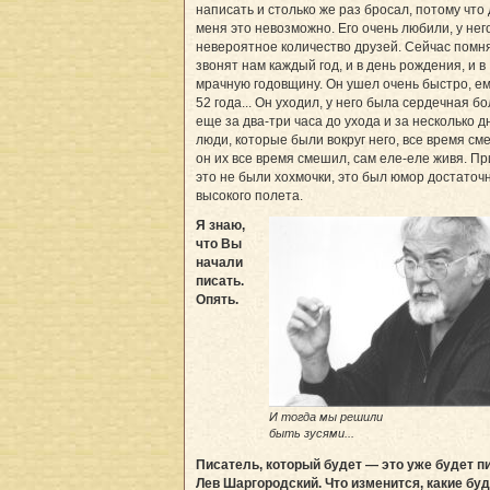
написать и столько же раз бросал, потому что
меня это невозможно. Его очень любили, у нег
невероятное количество друзей. Сейчас помн
звонят нам каждый год, и в день рождения, и в
мрачную годовщину. Он ушел очень быстро, е
52 года... Он уходил, у него была сердечная бо
еще за два-три часа до ухода и за несколько д
люди, которые были вокруг него, все время см
он их все время смешил, сам еле-еле живя. Пр
это не были хохмочки, это был юмор достаточ
высокого полета.
Я знаю,
что Вы
начали
писать.
Опять.
И тогда мы решили
быть зусями...
Писатель, который будет — это уже будет п
Лев Шаргородский. Что изменится, какие бу