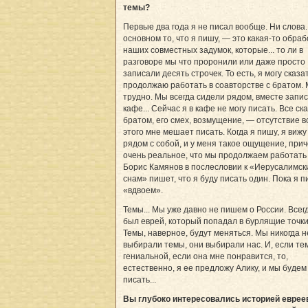
темы?
Первые два года я не писал вообще. Ни слова.
основном то, что я пишу, — это какая-то обраб
наших совместных задумок, которые... то ли в
разговоре мы что проронили или даже просто
записали десять строчек. То есть, я могу сказат
продолжаю работать в соавторстве с братом.
трудно. Мы всегда сидели рядом, вместе запи
кафе... Сейчас я в кафе не могу писать. Все с
братом, его смех, возмущение, — отсутствие в
этого мне мешает писать. Когда я пишу, я вижу
рядом с собой, и у меня такое ощущение, при
очень реальное, что мы продолжаем работать
Борис Камянов в послесловии к «Иерусалимск
снам» пишет, что я буду писать один. Пока я 
«вдвоем».
Темы... Мы уже давно не пишем о России. Всег
был еврей, который попадал в бурлящие точки 
Темы, наверное, будут меняться. Мы никогда н
выбирали темы, они выбирали нас. И, если те
гениальной, если она мне понравится, то,
естественно, я ее предложу Алику, и мы будем
писать...
Вы глубоко интересовались историей еврее