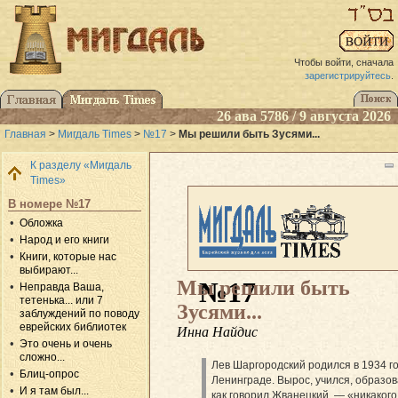
Чтобы войти, сначала
зарегистрируйтесь
.
26 ава 5786 / 9 августа 2026
Главная
>
Мигдаль Times
>
№17
>
Мы решили быть Зусями...
К разделу «Мигдаль
Times»
В номере №17
Обложка
Народ и его книги
Книги, которые нас
выбирают...
Мы решили быть
№17
Неправда Ваша,
тетенька... или 7
Зусями...
заблуждений по поводу
еврейских библиотек
Инна Найдис
Это очень и очень
сложно...
Лев Шаргородский родился в 1934 го
Блиц-опрос
Ленинграде. Вырос, учился, образов
И я там был...
как говорил Жванецкий, — «никакого,