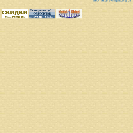
webmaster@migdal.org.ua