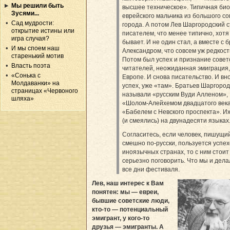
Мы решили быть
высшее техническое». Типичная би
Зусями...
еврейского мальчика из большого со
Сад мудрости:
города. А потом Лев Шаргородский 
открытие истины или
писателем, что менее типично, хотя
игра случая?
бывает. И не один стал, а вместе с 
И мы споем наш
Александром, что совсем уж редкость
старенький мотив
Потом был успех и признание совет
Власть поэта
читателей, неожиданная эмиграция,
«Сонька с
Европе. И снова писательство. И вн
Молдаванки» на
успех, уже «там». Братьев Шаргород
страницах «Червоного
называли «русским Вуди Алленом»,
шляха»
«Шолом-Алейхемом двадцатого века
«Бабелем с Невского проспекта». И
(и смеялись) на двунадесяти языках.
Согласитесь, если человек, пишущи
смешно по-русски, пользуется успех
иноязычных странах, то с ним стоит
серьезно поговорить. Что мы и дела
все дни фестиваля.
Лев, наш интерес к Вам
понятен: мы — евреи,
бывшие советские люди,
кто-то — потенциальный
эмигрант, у кого-то
друзья — эмигранты. А