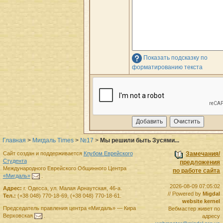
Показать подсказку по
форматированию текста
Главная
>
Мигдаль Times
>
№17
>
Мы решили быть Зусями...
Сайт создан и поддерживается
Клубом Еврейского
Замечания/
Студента
предложения
Международного Еврейского Общинного Центра
по работе сайта
«Мигдаль»
.
2026-08-09 07:05:02
Адрес:
г.
Одесса
,
ул. Малая Арнаутская, 46-а.
// Powered by
Migdal
Тел.:
(+38 048) 770-18-69
,
(+38 048) 770-18-61
.
website kernel
Председатель правления
центра
«Мигдаль»
—
Кира
Вебмастер живет по
Верховская
.
адресу