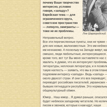
почему Ваше творчество
интересно, условно
говоря, «западу»?
Еврейская тема — для
ограниченного круга,
советское пространство
— лопнуло, эмигранты —
тоже не их проблемы.
Лев Шаргородский
Неправильный вопрос.
Все эти перечисленные пункты, они не чужие 
для них новые, малоизвестные. Это им неблизк
им незнакомо. А поскольку на Западе живут, ка
смешно, люди любопытные, интересующиеся...
кроме того, вот тут Вы меня заставляете нас 
хвалить: я думаю, что их интересуют проблем
литературы, неплохая литература, и я позвол
такую наглость — заявить, что мы в этом план
подлежим интересу «запада». Ведь «запад» —
около двухсот стран. И они это все переводят,
переводят российских писателей, украинских 
бывших пятнадцати республик. Это нормальн
общекультурный обмен.
Юмор... Наш юмор... Я думал раньше, опасался
будет неблизок западному читателю. Но колич
писем и звонков, которые к нам идут, наши