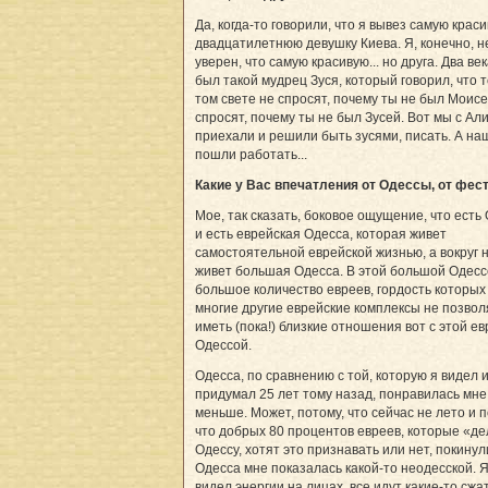
Да, когда-то говорили, что я вывез самую крас
двадцатилетнюю девушку Киева. Я, конечно, н
уверен, что самую красивую... но друга. Два ве
был такой мудрец Зуся, который говорил, что 
том свете не спросят, почему ты не был Моисе
спросят, почему ты не был Зусей. Вот мы с Ал
приехали и решили быть зусями, писать. А н
пошли работать...
Какие у Вас впечатления от Одессы, от фес
Мое, так сказать, боковое ощущение, что есть
и есть еврейская Одесса, которая живет
самостоятельной еврейской жизнью, а вокруг 
живет большая Одесса. В этой большой Одесс
большое количество евреев, гордость которых
многие другие еврейские комплексы не позво
иметь (пока!) близкие отношения вот с этой е
Одессой.
Одесса, по сравнению с той, которую я видел 
придумал 25 лет тому назад, понравилась мне
меньше. Может, потому, что сейчас не лето и п
что добрых 80 процентов евреев, которые «д
Одессу, хотят это признавать или нет, покинул
Одесса мне показалась какой-то неодесской. Я
видел энергии на лицах, все идут какие-то сжа