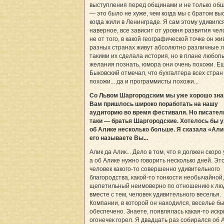
выступления перед общинами и не только об
— это было не хуже, чем когда мы с братом вы
когда жили в Ленинграде. Я сам этому удивился
наверное, все зависит от уровня развития чел
не от того, в какой географической точке он жив
разных странах живут абсолютно различные 
такими их сделала история, но в плане любоп
желания познать, юмора они очень похожи. Е
Быковский отмечал, что бухгалтера всех стран
похожи... да и программисты похожи...
Со Львом Шаргородским мы уже хорошо зн
Вам пришлось широко поработать на нашу
аудиторию во время фестиваля. Но писател
таки — братья Шаргородские. Хотелось бы у
об Алике несколько больше. Я сказала «Алик
его называете Вы...
Алик да Алик... Дело в том, что я должен скоро
а об Алике нужно говорить несколько дней. Эт
человек какого-то совершенно удивительного
благородства, какой-то тонкости необычайной,
щепетильный неимоверно по отношению к лю
вместе с тем, человек удивительного веселья.
Компании, в которой он находился, веселье б
обеспечено. Знаете, появлялась какая-то искр
огонечек горел. Я двадцать раз собирался об 