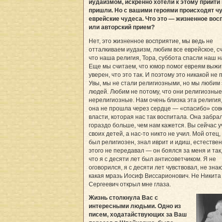
иудаизмом, искренно хотели к этому прийти 
пришли. Но с вашими героями происходят ч
еврейские чудеса. Что это — жизненное вос
или авторский прием?
Нет, это жизненное восприятие, мы ведь не
отталкиваем иудаизм, любим все еврейское, с
что наша религия, Тора, суббота спасли наш н
Еще мы считаем, что юмор помог евреям выжит
уверен, что это так. И поэтому это никакой не 
Увы, мы не стали религиозными, но мы любим 
людей. Любим не потому, что они религиозные
нерелигиозные. Нам очень близка эта религия,
она не прошла через сердце — «спасибо» сов
власти, которая нас так воспитала. Она забрал
гораздо больше, чем нам кажется. Вы сейчас у
своих детей, а нас-то никто не учил. Мой отец
был религиозен, знал иврит и идиш, естествен
этого не передавал — он боялся за меня и так
что я с десяти лет был антисоветчиком. Я не
оговорился, я с десяти лет чувствовал, не зна
какая мразь Иосиф Виссарионович. Не Никита
Сергеевич открыл мне глаза.
Жизнь столкнула Вас с
интересными людьми. Одно из
писем, ходатайствующих за Ваш