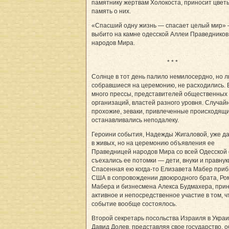
памятнику жертвам Холокоста, приносит цветы.
память о них.
«Спасший одну жизнь — спасает целый мир»
выбито на камне одесской Аллеи Праведников
народов Мира.
* * *
Солнце в тот день палило немилосердно, но л
собравшиеся на церемонию, не расходились.
много прессы, представителей общественных
организаций, властей разного уровня. Случай
прохожие, зеваки, привлеченные происходящ
останавливались неподалеку.
Героини события, Надежды Жигаловой, уже да
в живых, но на церемонию объявления ее
Праведницей народов Мира со всей Одесской
съехались ее потомки — дети, внуки и правнук
Спасенная ею когда-то Елизавета Мабер приб
США в сопровождении двоюродного брата, Ро
Мабера и бизнесмена Алекса Будмахера, при
активное и непосредственное участие в том, 
событие вообще состоялось.
Второй секретарь посольства Израиля в Укра
Давид Долев, представляя свое государство, 