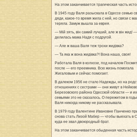
На этом заканчивается трагическая часть исто
В 1945 году Валя разыскала в Одессе семью с
дяди, какое-то время жила с ней, но связи с м
теряла. Замуж вышла за еврея.
— Мiй зять, вiн самий лучший, але ж вiн жид! —
делилась мама Надя с подругой.
— Але ж ваша Валя теж трохи жидiвка?
— Та яка ж вона жидiвка?! Вона наша, своя!
Работала Валя в колхозе, под началом Посмит
после — его преемника. Всю жизнь помогала
Жигаловым и сейчас помогает.
В далеком 1956 не стало Надежды, но на род
отношениях с сестрами — они живут в Нейков
Березовского района Одесской области — и их
семьями это не сказалось. О пережитом в год
Валя никогда никому не рассказывала.
В 1979 году Валентине Ивановне Панченко п
снова стать Лизой Мабер — чтобы выехать в 
куда ее звал двоюродный брат.
На этом заканчивается обыденная часть исто