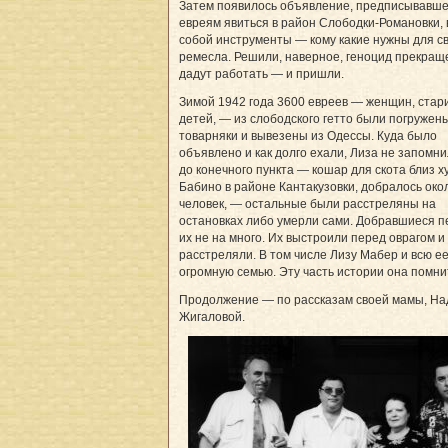
Затем появилось объявление, предписывавш
евреям явиться в район Слободки-Романовки, 
собой инструменты — кому какие нужны для с
ремесла. Решили, наверное, геноцид прекращ
дадут работать — и пришли.
Зимой 1942 года 3600 евреев — женщин, стари
детей, — из слободского гетто были погружены
товарняки и вывезены из Одессы. Куда было
объявлено и как долго ехали, Лиза не запомни
до конечного пункта — кошар для скота близ х
Бабино в районе Кантакузовки, добралось око
человек, — остальные были расстреляны на
остановках либо умерли сами. Добравшиеся 
их не на много. Их выстроили перед оврагом и
расстреляли. В том числе Лизу Мабер и всю е
огромную семью. Эту часть истории она помни
Продолжение — по рассказам своей мамы, Н
Жигаловой.