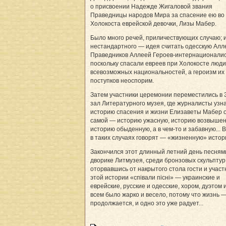
о присвоении Надежде Жигаловой звания
Праведницы народов Мира за спасение ею во
Холокоста еврейской девочки, Лизы Мабер.
Было много речей, приличествующих случаю; 
нестандартного — идея считать одесскую Ал
Праведников Аллеей Героев-интернационалис
поскольку спасали евреев при Холокосте люди
всевозможных национальностей, а героизм их
поступков неоспорим.
Затем участники церемонии переместились в 
зал Литературного музея, где журналисты узн
историю спасения и жизни Елизаветы Мабер о
самой — историю ужасную, историю возвышен
историю обыденную, а в чем-то и забавную... 
в таких случаях говорят — «жизненную» истор
Закончился этот длинный летний день песнями
дворике Литмузея, среди бронзовых скульптур
оторвавшись от накрытого стола гости и участ
этой истории «спiвали пiснi» — украинские и
еврейские, русские и одесские, хором, дуэтом и
всем было жарко и весело, потому что жизнь 
продолжается, и одно это уже радует...