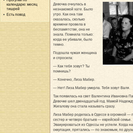
Прогулки по
Девочка очнулась в
календарю: месяц
тишрей
незнакомой хате. Было
утро. Как она там
Есть повод
оказалась, сколько
времени провела в
беспамятстве, она не
знала. Помнила только:
когда ее убивали, было
темно.
Подошла чужая женщина
и спросила:
— Как тебя зовут? Ты
помнишь?
— Конечно, Лиза Мабер.
— Нет! Лиза Мабер умерла. Тебя зовут Валя.
Так появилась на свет Валентина Ивановна Па
Девочке шел двенадцатый год. Мамой Надежд
Жигалову она стала называть сразу.
Лиза Мабер родилась в Одессе в огромной — 
сестер и четверо братьев — еврейской семье.
Эвакуироваться из Одессы не успели. Когда н
оккупация, прятались — по знакомым, по друз