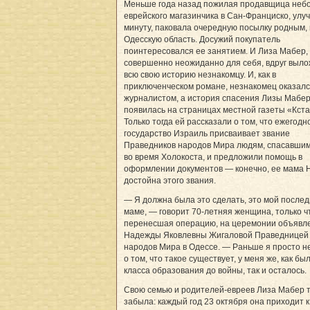
Меньше года назад пожилая продавщица неб
еврейского магазинчика в Сан-Франциско, улу
минуту, паковала очередную посылку родным, 
Одесскую область. Досужий покупатель
поинтересовался ее занятием. И Лиза Мабер,
совершенно неожиданно для себя, вдруг выл
всю свою историю незнакомцу. И, как в
приключенческом романе, незнакомец оказал
журналистом, а история спасения Лизы Мабе
появилась на страницах местной газеты «Кста
Только тогда ей рассказали о том, что ежегодн
государство Израиль присваивает звание
Праведников народов Мира людям, спасавшим
во время Холокоста, и предложили помощь в
оформлении документов — конечно, ее мама 
достойна этого звания.
— Я должна была это сделать, это мой послед
маме, — говорит 70-летняя женщина, только ч
перенесшая операцию, на церемонии объявл
Надежды Яковлевны Жигаловой Праведницей
народов Мира в Одессе. — Раньше я просто н
о том, что такое существует, у меня же, как был
класса образования до войны, так и осталось.
Свою семью и родителей-евреев Лиза Мабер 
забыла: каждый год 23 октября она приходит к