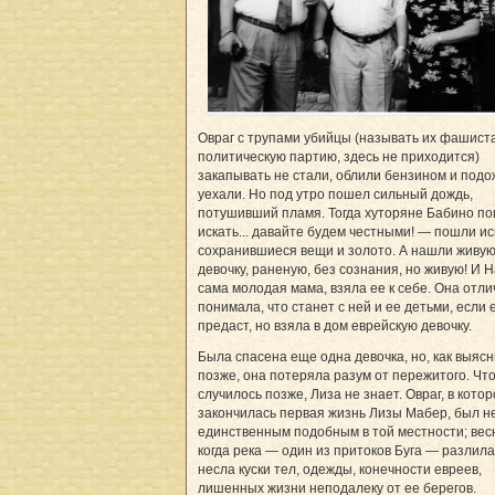
Овраг с трупами убийцы (называть их фашиста
политическую партию, здесь не приходится)
закапывать не стали, облили бензином и подо
уехали. Но под утро пошел сильный дождь,
потушивший пламя. Тогда хуторяне Бабино п
искать... давайте будем честными! — пошли ис
сохранившиеся вещи и золото. А нашли живу
девочку, раненую, без сознания, но живую! И 
сама молодая мама, взяла ее к себе. Она отли
понимала, что станет с ней и ее детьми, если 
предаст, но взяла в дом еврейскую девочку.
Была спасена еще одна девочка, но, как выяс
позже, она потеряла разум от пережитого. Что
случилось позже, Лиза не знает. Овраг, в кото
закончилась первая жизнь Лизы Мабер, был н
единственным подобным в той местности; вес
когда река — один из притоков Буга — разлила
несла куски тел, одежды, конечности евреев,
лишенных жизни неподалеку от ее берегов.