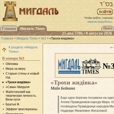
Чтобы войти, сначала
зарегистрируйтесь
.
25 ава 5786 / 8 августа 2026
Главная
>
Мигдаль Times
>
№3
>
«Трохи жидiвка»
К разделу «Мигдаль
Times»
В номере №3
№
Обложка
Мера за меру
Старые стены и новый
год
«Трохи жидiвка»
«Трохи жидiвка»
«Смак» Мигдаля
Майя Бойкина
Жаботинский как
творческая личность.
Еще одна березка посажена на оде
Вехи пути.
Аллее Праведников народа Мира. О
Братья Ф.
посвящена Праведнице народов Ми
Эффект векслерианы
Надежде Яковлевне Жигаловой.