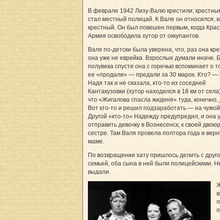
В феврале 1942 Лизу-Валю крестили; крестны
стал местный полицай. К Вале он относился, к
крестный. Он был повешен первым, когда Кра
Армия освободила хутор от оккупантов.
Валя по-детски была уверена, что, раз она кр
она уже не еврейка. Взрослые думали иначе. 
полувека спустя она с горечью вспоминает о то
ее «продали» — предали за 30 марок. Кто? —
Надя так и не сказала, кто-то из соседней
Кантакузовки (хутор находился в 18 км от села)
что «Жигалова спасла жиденя» туда, конечно,
Вот кто-то и решил подзаработать — на чужой
Другой «кто-то» Надежду предупредил, и она 
отправить девочку в Вознесенск, к своей двою
сестре. Там Валя провела полтора года и верн
маме.
По возвращении хату пришлось делить с друг
семьей, оба сына в ней были полицейскими. Н
выдали.
Ж
в
п
п