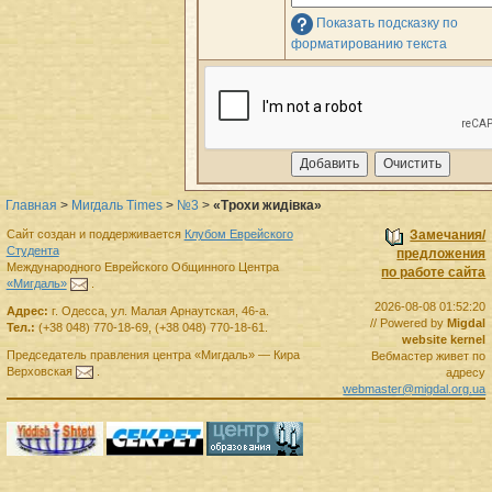
Показать подсказку по
форматированию текста
Главная
>
Мигдаль Times
>
№3
>
«Трохи жидiвка»
Сайт создан и поддерживается
Клубом Еврейского
Замечания/
Студента
предложения
Международного Еврейского Общинного Центра
по работе сайта
«Мигдаль»
.
2026-08-08 01:52:20
Адрес:
г.
Одесса
,
ул. Малая Арнаутская, 46-а.
// Powered by
Migdal
Тел.:
(+38 048) 770-18-69
,
(+38 048) 770-18-61
.
website kernel
Председатель правления
центра
«Мигдаль»
—
Кира
Вебмастер живет по
Верховская
.
адресу
webmaster@migdal.org.ua