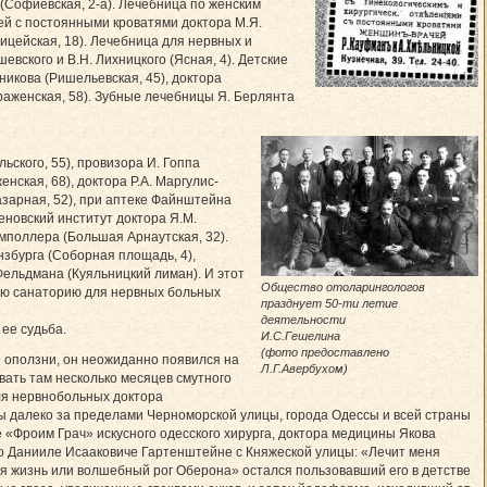
(Софиевская, 2-а). Лечебница по женским
ей с постоянными кроватями доктора М.Я.
ицейская, 18). Лечебница для нервных и
ского и В.Н. Лихницкого (Ясная, 4). Детские
никова (Ришельевская, 45), доктора
раженская, 58). Зубные лечебницы Я. Берлянта
льского, 55), провизора И. Гоппа
нская, 68), доктора Р.А. Маргулис-
Базарная, 52), при аптеке Файнштейна
геновский институт доктора Я.М.
мполлера (Большая Арнаутская, 32).
нзбурга (Соборная площадь, 4),
Фельдмана (Куяльницкий лиман). И этот
Общество отоларингологов
кую санаторию для нервных больных
празднует 50-ти летие
деятельности
ее судьба.
И.С.Гешелина
(фото предоставлено
 оползни, он неожиданно появился на
Л.Г.Авербухом)
вать там несколько месяцев смутного
для нервнобольных доктора
ны далеко за пределами Черноморской улицы, города Одессы и всей страны
е «Фроим Грач» искусного одесского хирурга, доктора медицины Якова
 о Данииле Исааковиче Гартенштейне с Княжеской улицы: «Лечит меня
тая жизнь или волшебный рог Оберона» остался пользовавший его в детстве