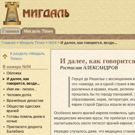
Главная
>
Мигдаль Times
>
№54
>
И далее, как говорится, везде...
К разделу «Мигдаль
Times»
И далее, как говорится,
В номере №54
Ростислав АЛЕКСАНДРОВ
Обложка
И далее, как
Герцог де Ришелье с восхищением и 
говорится, везде...
что «никогда, ни в одной стране в 
Имя им - легион...
различных в нравах, языке, религи
прошлась бы по городу панорамой, 
Человек долга
образованию, науке, литературе, ис
Врачебные династии
евреи старой Одессы играли во всех
Общество одесских
врачей
Особенно много врачей-евреев появилось здес
Готовы помочь днем и
медицинские женские курсы. Не прибегая к пр
ночью
насчитывалось около пятисот врачей-евреев, 
Пригласите доцента
Балабана
Нередко случалось даже, что медицина стано