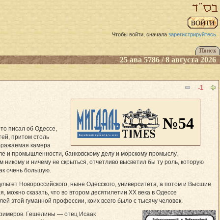
Чтобы войти, сначала
зарегистрируйтесь
.
25 ава 5786 / 8 августа 2026
-1
№54
то писал об Одессе,
тей, притом столь
ображаемая камера
вле и промышленности, банковскому делу и морскому промыслу,
м никому и ничему не скрыться, отчетливо высветил бы ту роль, которую
так очень большую.
ультет Новороссийского, ныне Одесского, университета, а потом и Высшие
 можно сказать, что во втором десятилетии ХХ века в Одессе
ей этой гуманной профессии, коих всего было с тысячу человек.
примеров. Гешелины — отец Исаак