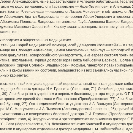
 Сергей Александрович, ныне здравствующий и успешно работающий. Терапев
таком же родстве ларингологи Тартаковские — Яков Филиппович и Александр 
евич. Братья Розенфельды — ларинголог Лазарь Моисеевич и офтальмолог Л
им Абрамович. Братья Ландесманы — венеролог Абрам Ушерович и невропато
я Абрамовна Полякова-Ландесман и гинеколог Тауба Ароновна Шапиро-Ланде
духовна Мацкевич-Фаерштейн. К слову сказать, женщины-врачи, вступая в б
пациентов.
ых городских и общественных медицинских
 станции Скорой медицинской помощи, Исай Давыдович Розенштейн — в Стар
нице на Слободке-Романовке, Семен Максимович Штейнгауз — в городской п
ого факультета Новороссийского университета, и из евреев состоял почти 
антина Николаевича Пурица до провизора Нояха Лейбовича Варзира... Более
ловский, хирург Соломон Владимирович Кофман, гинеколог Исаак Григорьев
жили и в каком звании ни состояли, большинство из них занимались частной п
анных кабинетах.
как сколоченный или унаследованный первоначальный капитал, держали соб
ходящих больных доктора И.А. Гуровича (Успенская, 71). Лечебница для при
 39). Лечебница по внутренним и нервным болезням доктора медицины О.Г. Т
и кроватями врачей Фишмана и Ясиновского (Преображенская, 77). Лечебни
ий бульвар, 27). Ортопедический институт доктора И.А. Вальтуха (Ланжероно
а, М.С. Маргулиеса и И.А. Тырмоса (Александровский проспект, 25), врачей 
их, мочеполовых и венерических болезней доктора Э.И. Германа (Преображенс
Преображенская, 4). Хирургическая и ортопедическая поликлиника доктора С.
С. Сева (Маразлиевская, 50). Лечебница женских болезней и акушерства докт
оватями и акушерским отделением доктора медицины Е.М. Вайнштейна (Садова