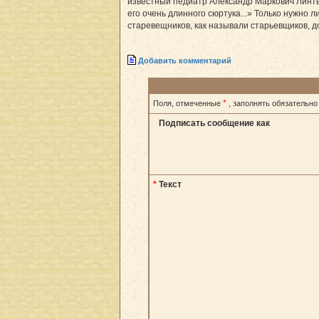
известный педиатр Александр Маркович Линтва
его очень длинного сюртука...» Только нужно
старевещников, как называли старьевщиков, до
Добавить комментарий
*
Поля, отмеченные
, заполнять обязательно
Подписать сообщение как
*
Текст