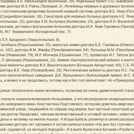
Кауфман и А. Хмельницкой (Кузнечная, 39). Родильный приют П.О. Львовской 
ми доктора М.З. Райха (Троицкая, 2). Лечебница нервных и душевных болезн
с постоянными кроватями болезней нервной системы доктора В.Е. Лева (Пол
Среднефонтанская, 16). Санатория для нервных больных докторов А.Е. Янишев
польская, 15), доктора А.М. Болухера (Княжеская, 23), доктора И.Н. Воскобой
 женским, детским и внутренним болезням доктора М.И. Леви-Гуровича (Преоб
4), М.Г. Фурманского (Колодезный пер., 7).
Л.Л. Бродского (Тираспольская, 9),
 Гинзберга (Ришельевская, 55), магистра химии доктора Б.Е. Глазмана (Новосе
ого, 102), доктора Ф.М. Жвифа (Преображенская, 64), Лопшица М.М. (Преображе
ича (Нежинская, 79), М.Л. Мончера (Пушкинская, 77), провизора И.Г. Тапуза (
), Л. Шпанира (Ришельевская, 11). Химико-бактериологический кабинет и рент
ные кабинеты доктора Ф.Х. Вишнепольского (Большая Арнаутская, 60), С.Б. Я
ктора В.Е. Лева (Полицейская, 18). Рентгеновские кабинеты доктора Я.С. Ги
манно-грязелечебные заведения: Д.И. Ярошевского (Куяльницкий лиман), М.С. 
ь, а можно и не продолжать, потому как и без того впечатляет. Но «Приморс
лице обязательно нужно вспомнить, поскольку уж очень удивительной стала 
ий сначала национализировали большевики, а потом разрушили неукрощенные
о неведомого века» Константина Паустовского, которому довелось квартиро
номорской улице, тянувшейся по обрыву над морем, был частный санаторий 
 сам доктор Ландесман, «весьма величественный и учтивый человек», извест
едены и читаемы на многих языках. А Исаак Бабель упомянул в своем рассказ
алеких детских лет запомнил и потом написал в книге «Ни дня без строчки»
ошей, седоватой, но молодой бородой». И в книге Валентина Катаева «Разби