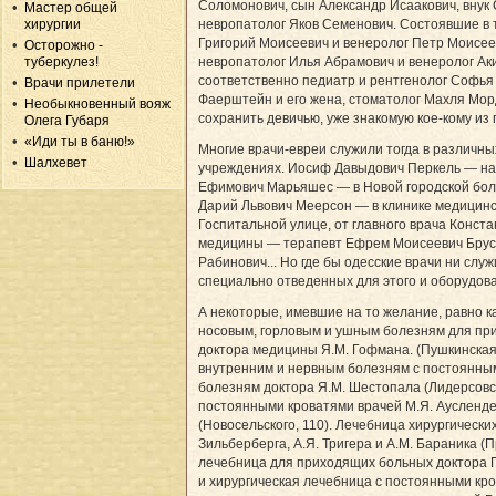
Соломонович, сын Александр Исаакович, внук
Мастер общей
хирургии
невропатолог Яков Семенович. Состоявшие в 
Григорий Моисеевич и венеролог Петр Моисе
Осторожно -
туберкулез!
невропатолог Илья Абрамович и венеролог Ак
соответственно педиатр и рентгенолог Софь
Врачи прилетели
Фаерштейн и его жена, стоматолог Махля Мор
Необыкновенный вояж
сохранить девичью, уже знакомую кое-кому из 
Олега Губаря
«Иди ты в баню!»
Многие врачи-евреи служили тогда в различн
Шалхевет
учреждениях. Иосиф Давыдович Перкель — на
Ефимович Марьяшес — в Новой городской боль
Дарий Львович Меерсон — в клинике медицинск
Госпитальной улице, от главного врача Конст
медицины — терапевт Ефрем Моисеевич Бруси
Рабинович... Но где бы одесские врачи ни слу
специально отведенных для этого и оборудов
А некоторые, имевшие на то желание, равно 
носовым, горловым и ушным болезням для при
доктора медицины Я.М. Гофмана. (Пушкинская,
внутренним и нервным болезням с постоянным
болезням доктора Я.М. Шестопала (Лидерсовск
постоянными кроватями врачей М.Я. Ауслендер
(Новосельского, 110). Лечебница хирургическ
Зильберберга, А.Я. Тригера и А.М. Бараника (
лечебница для приходящих больных доктора Г.
и хирургическая лечебница с постоянными кр