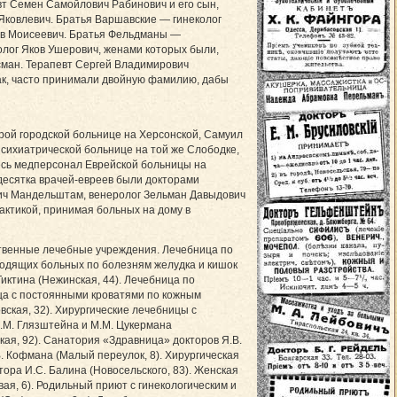
т Семен Самойлович Рабинович и его сын,
Яковлевич. Братья Варшавские — гинеколог
ев Моисеевич. Братья Фельдманы —
лог Яков Ушерович, женами которых были,
сман. Терапевт Сергей Владимирович
рак, часто принимали двойную фамилию, дабы
ой городской больнице на Херсонской, Самуил
сихиатрической больнице на той же Слободке,
весь медперсонал Еврейской больницы на
 десятка врачей-евреев были докторами
ич Мандельштам, венеролог Зельман Давыдович
рактикой, принимая больных на дому в
ственные лечебные учреждения. Лечебница по
ходящих больных по болезням желудка и кишок
иктина (Нежинская, 44). Лечебница по
ца с постоянными кроватями по кожным
вская, 32). Хирургические лечебницы с
И.М. Глязштейна и М.М. Цукермана
кая, 92). Санатория «Здравница» докторов Я.В.
В. Кофмана (Малый переулок, 8). Хирургическая
ора И.С. Балина (Новосельского, 83). Женская
я, 6). Родильный приют с гинекологическим и