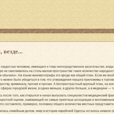
 везде...
гордостью человека, имеющего к тому непосредственное касательство, когда-
мире не скапливалось на столь малом пространстве такое количество народнос
и и обычаях». На языке кинематографа это вроде как общий план. Если же во
то можно было убедиться в том, что утверждения герцога приложимы к торго
кусству, криминалу, прочая и прочая. А беспристрастный крупный план, на кое
 сферах городской жизни, в одних меньше, в других больше, а в медицине — 
ь после того, как открылся и начал выпускать специалистов медицинский фак
оцентной оценке, навевающей не самые приятные ассоциации и воспоминания,
что составляло, примерно, половину общего количества местных представител
вилась семейным делом, чему в истории еврейской Одессы осталось немало 