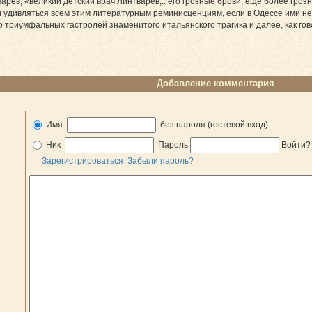
рев, «великий детский врач Линтварев,.. его грозные брови, еще более гроз
 ли удивляться всем этим литературным реминисценциям, если в Одессе ими
 триумфальных гастролей знаменитого итальянского трагика и далее, как гово
Добавление комментария
Имя
без пароля (гостевой вход)
Ник
Пароль
Войти
Зарегистрироваться
Забыли пароль?