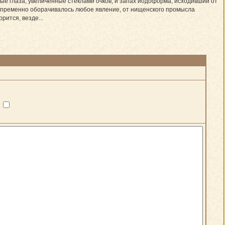
ные глаза, увеличенные стеклами очков, и запах йодоформа, исходивший от
 непременно оборачивалось любое явление, от нищенского промысла
рится, везде...
?