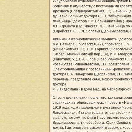
хирургическим отделениями женщин-врачей Р. 
болезням и акушерству с постоянными кроватя
Дрознеса (Среднефонтанская, 12). Лечебница 
душевно больных доктора С.Г. Штейнфинкеля (
лечебницы: доктора Г.М. Волькенштейна (Тирас
Л.П. Орбанта (Пушкинская, 70). Лечебница по
(Еврейская, 6), Е.Л. Соловья (Дерибасовская, 1
Химико-бактериологические кабинеты: доктора 
А.А. Ватнера (Коблевская, 47), провизора Е.М.
(Ришельевская, 23), В.М. Горника (Новосельск
Киссер (Авчинниковский пер., 14), И.М. Мееров
(Канатная, 51), Е.А. Шора (Преображенская, 5
Розенблата (Ришельевская, 11). Электролечеб
Электролечебница с постоянными кроватями до
доктора Е.А. Либерзона (Дворянская, 11). Ли
перечень, представьте себе, можно продолжит
доктора
Я. Ландесмана» в доме №21 на Черноморской у
Спустя десятилетия после того, как санатор
страницах автобиографической повести «Начал
1919 года: «...На маленькой и пустынной Чер
Ландесмана». И стали тогда этот санаторий и
в целом, потому что книги Паустовского перев
Владимировича Зильберберга. Юрий Олеша с д
доктор Гартенштейн, высокий, в сером, с хор