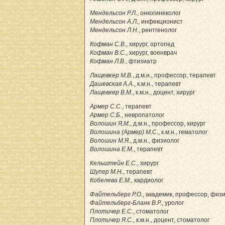
Мендельсон Р.Л.
, онкогинеколог
Мендельсон А.Л.
, инфекционист
Мендельсон Л.Н.
, рентгенолог
Кофман С.В.
, хирург, ортопед
Кофман В.С.
, хирург, военврач
Кофман Л.В.
, фтизиатр
Лащевкер М.В.
, д.м.н., профессор, терапевт
Дашевская А.А.
, к.м.н., терапевт
Лащевкер В.М.
, к.м.н., доцент, хирург
Армер С.С.
, терапевт
Армер С.Б.
, невропатолог
Волошин Я.М.
, д.м.н., профессор, хирург
Волошина (Армер) М.С.
, к.м.н., гематолог
Волошин М.Я.
, д.м.н., физиолог
Волошина Е.М.
, терапевт
Кельштейн Е.С.
, хирург
Шупер М.Н.
, терапевт
Кобелева Е.М.
, кардиолог
Файтельберг Р.О.
, академик, профессор, физ
Файтельберг-Бланк В.Р.
, уролог
Плотичер Е.С.
, стоматолог
Плотичер Я.С.
, к.м.н., доцент, стоматолог