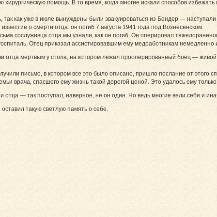
 хирургическую помощь. В то время, когда многие искали способов избежать
, так как уже в июле вынуждены были эвакуироваться из Бендер — наступали 
звестие о смерти отца: он погиб 7 августа 1941 года под Вознесенском.
исьма сослуживца отца мы узнали, как он погиб. Он оперировал тяжелоранено
 госпиталь. Отец приказал ассистировавшим ему медработникам немедленно и
и отца мертвым у стола, на котором лежал прооперированный боец — живой.
олучили письмо, в котором все это было описано, пришло послание от этого с
мьи врача, спасшего ему жизнь такой дорогой ценой. Это удалось ему только
и отца — так поступал, наверное, не он один. Но ведь многие вели себя и инач
н оставил такую светлую память о себе.