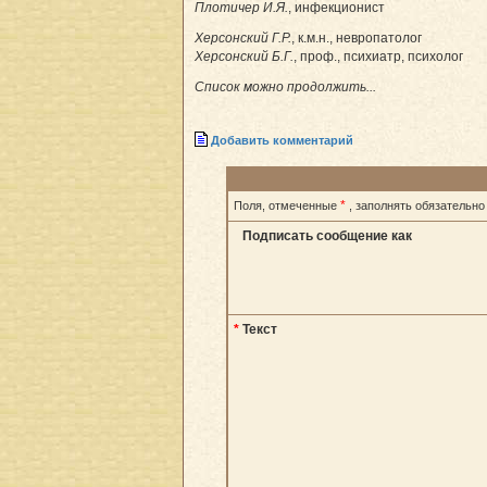
Плотичер И.Я.
, инфекционист
Херсонский Г.Р.
, к.м.н., невропатолог
Херсонский Б.Г.
, проф., психиатр, психолог
Список можно продолжить...
Добавить комментарий
*
Поля, отмеченные
, заполнять обязательно
Подписать сообщение как
*
Текст