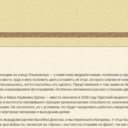
приходим на улицу Ольгиевскую — к памятнику медработникам, погибшим на ф
место, куда я могу положить цветы в память об отце, которого совсем не пом
огли разыскать, хотя и пытались это сделать. Представление о том, каким он
им сохранившимся фотографиям. Особенно запомнился рассказ о письмах двух
 и Мира Наумовна Шупер — вместе окончили в 1938 году Одесский мединсти
ще в институте проявившего хорошие организаторские способности, назначи
ыми). Он согласился, но с условием, что будет продолжать работать хирургом
ую жертвовал вечерами и выходными днями.
го водздравотделом бассейна Днестра, и мы переехали в Бендеры. У отца был
 дни войны он, несмотря на «бронь», настоял на отправке на фронт, так как с