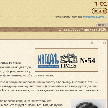
Чтобы войти, сначала
зарегистрируйтесь
.
24 ава 5786 / 7 августа 2026
0
№54
ронтах Великой
ню: мне было два года,
 был, сформировалось у
 фронтовиков, но об этом чуть позже.
тут и получили направления на работу в больницу Житомира: отец —
ли заведующим горздравотделом (к сожалению, в те годы руководящие
. Мать рассказывала, что он ежедневно на несколько часов приезжал в
а болезнь сердца, из-за которой его
читал, что хирург обязан быть там, где нужно