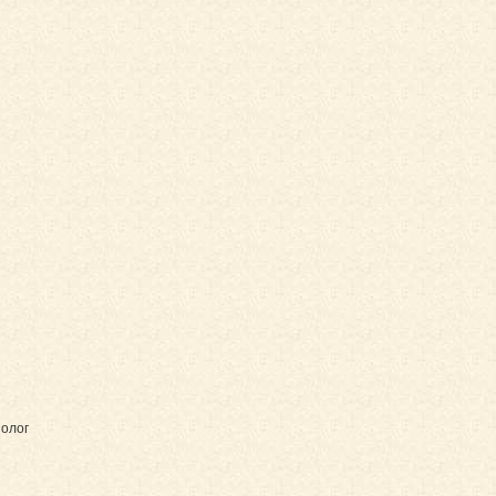
иолог