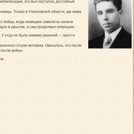
 мобилизации, это был поступок, достойный
немцы. Только в Ульяновской области, где мама
го бойца, когда немецкие самолеты начали
дти в укрытие, а сам продолжал операцию.
 У отца не было никаких ранений — просто
пасенного отцом человека. Оказалось, что после
 после войны.
е...