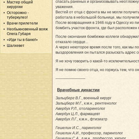
спасать раненых и организовывать неотложную
Мастер общей
хирургии
уважения.
Вестей от отца с фронта мы не могли получить
Осторожно -
туберкулез!
работала в небольшой больнице, мы получили и
После возвращения в 1946 году в Одессу из п
Врачи прилетели
бомбить участок фронта, где был расположен
Необыкновенный вояж
Олега Губаря
После окончания бомбежки коллеги обнаружил
«Иди ты в баню!»
отказало сердце...
Шалхевет
А через некоторое время после того, как мы п
выздоровления он пытался разыскать адрес се
Я не хочу говорить о какой-то исключительност
Я не помню своего отца, но горжусь тем, что о
————————
Врачебные династии
Зальцберг В.Г.
, военный хирург
Зальцберг М.Г.
, к.м.н., рентгенолог
Авербух Р.Л.
, отоларинголог
Авербух Ц.Л.
, фармацевт
Авербух Л.Г.
, к.м.н., фтизиатр
Гешелин И.С.
, ларинголог
Гешелин А.И.
, профессор, ларинголог
Гешелин С.А.
, д.м.н., профессор, хирург