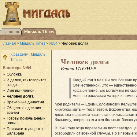
Главная
>
Мигдаль Times
>
№54
>
Человек долга
К разделу «Мигдаль
Times»
Человек долга
В номере №54
Берта ГАУЗНЕР
Обложка
И далее, как говорится,
Каждый год 9 мая я и мои близкие 
везде...
Отечественной. Это — единственное 
Имя им - легион...
когда он погиб. Его могилу мы не см
меня по рассказам матери и немног
Человек долга
Врачебные династии
Мои родители — Ефим Соломонович Кельштейн
Общество одесских
хирургом, мать — терапевтом. Вскоре отца, е
врачей
должности слишком часто становились вакантн
Готовы помочь днем и
больницу, оперировал и вел больных. Зачаст
ночью
В 1940 году отца перевели на пост заведующе
Пригласите доцента
Балабана
освободили от военной службы. Но в первые же