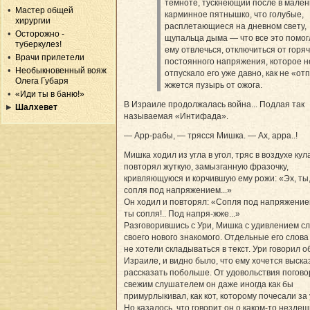
темноте, тускнеющий после в мален
Мастер общей
карминное пятнышко, что голубые,
хирургии
расплетающиеся на дневном свету,
Осторожно -
щупальца дыма — что все это помог
туберкулез!
ему отвлечься, отключиться от горяч
Врачи прилетели
постоянного напряжения, которое н
Необыкновенный вояж
отпускало его уже давно, как не «от
Олега Губаря
жжется пузырь от ожога.
«Иди ты в баню!»
В Израиле продолжалась война... Подлая так
Шалхевет
называемая «Интифада».
— Арр-рабы, — трясся Мишка. — Ах, арра..!
Мишка ходил из угла в угол, тряс в воздухе кул
повторял жуткую, замызганную фразочку,
кривляющуюся и корчившую ему рожи: «Эх, ты
сопля под напряжением...»
Он ходил и повторял: «Сопля под напряжением
ты сопля!.. Под напря-жже...»
Разговорившись с Ури, Мишка с удивлением с
своего нового знакомого. Отдельные его слов
не хотели складываться в текст. Ури говорил о
Израиле, и видно было, что ему хочется выска
рассказать побольше. От удовольствия погово
свежим слушателем он даже иногда как бы
примурлыкивал, как кот, которому почесали за
Но казалось, что говорит он о каком-то незде