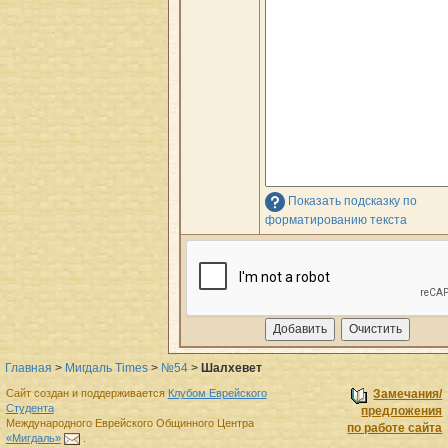
Показать подсказку по
форматированию текста
Главная
>
Мигдаль Times
>
№54
>
Шалхевет
Сайт создан и поддерживается
Клубом Еврейского
Замечания/
Студента
предложения
Международного Еврейского Общинного Центра
по работе сайта
«Мигдаль»
.