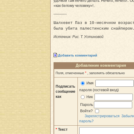
удочкой там нечего делать. Нечего, нечего!.. 
«как белому человеку»!..
———--
Шалхевет Паз в 10-месячном возрас
была убита палестинским снайпером
Источник: Рис. Т. Устиновой
Добавить комментарий
Добавление комментария
*
Поля, отмеченные
, заполнять обязательно
Имя
Подписать
пароля (гостевой вход)
сообщение
как
Ник
Пароль
Войти?
Зарегистрироваться
Забыл
пароль?
*
Текст