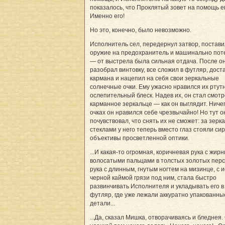
показалось, что Проклятый зовет на помощь ег
Именно его!
Но это, конечно, было невозможно.
Исполнитель сел, передернул затвор, постави
оружие на предохранитель и машинально пот
— от выстрела была сильная отдача. После о
разобрал винтовку, все сложил в футляр, дост
кармана и нацепил на себя свои зеркальные
солнечные очки. Ему ужасно нравился их ртут
ослепительный блеск. Надев их, он стал смотр
карманное зеркальце — как он выглядит. Ничег
очках он нравился себе чрезвычайно! Но тут о
почувствовал, что снять их не сможет: за зер
стеклами у него теперь вместо глаз стояли с
объективы просветленной оптики.
...И какая-то огромная, коричневая рука с жир
волосатыми пальцами в толстых золотых перс
рука с длинным, гнутым ногтем на мизинце, с 
черной каймой грязи под ним, стала быстро
развинчивать Исполнителя и укладывать его в
футляр, где уже лежали аккуратно упакованны
детали...
...Да, сказал Мишка, отворачиваясь и бледнея.