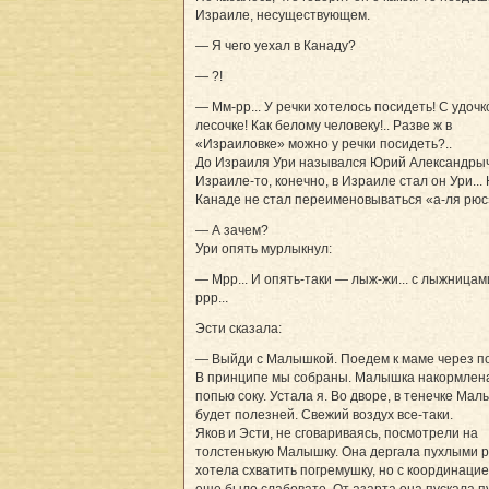
Израиле, несуществующем.
— Я чего уехал в Канаду?
— ?!
— Мм-рр... У речки хотелось посидеть! С удочк
лесочке! Как белому человеку!.. Разве ж в
«Израиловке» можно у речки посидеть?..
До Израиля Ури назывался Юрий Александрыч.
Израиле-то, конечно, в Израиле стал он Ури... Н
Канаде не стал переименовываться «а-ля рюс
— А зачем?
Ури опять мурлыкнул:
— Мрр... И опять-таки — лыж-жи... с лыжницами
ррр...
Эсти сказала:
— Выйди с Малышкой. Поедем к маме через п
В принципе мы собраны. Малышка накормлена
попью соку. Устала я. Во дворе, в тенечке Ма
будет полезней. Свежий воздух все-таки.
Яков и Эсти, не сговариваясь, посмотрели на
толстенькую Малышку. Она дергала пухлыми р
хотела схватить погремушку, но с координацие
еще было слабовато. От азарта она пускала 