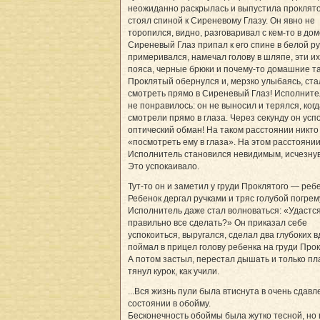
неожиданно раскрылась и выпустила проклято
стоял спиной к Сиреневому Глазу. Он явно не
торопился, видно, разговаривал с кем-то в дом
Сиреневый Глаз припал к его спине в белой р
примеривался, намечал голову в шляпе, эти их
пояса, черные брюки и почему-то домашние тап
Проклятый обернулся и, мерзко улыбаясь, ста
смотреть прямо в Сиреневый Глаз! Исполните
не понравилось: он не выносил и терялся, ког
смотрели прямо в глаза. Через секунду он усп
оптический обман! На таком расстоянии никто
«посмотреть ему в глаза». На этом расстояни
Исполнитель становился невидимым, исчезну
Это успокаивало.
Тут-то он и заметил у груди Проклятого — реб
Ребенок дергал ручками и тряс голубой погрем
Исполнитель даже стал волноваться: «Удастс
правильно все сделать?» Он приказал себе
успокоиться, выругался, сделал два глубоких в
поймал в прицел голову ребенка на груди Прок
А потом застыл, перестал дышать и только пл
тянул курок, как учили.
...Вся жизнь пули была втиснута в очень сдав
состоянии в обойму.
Бесконечность обоймы была жутко тесной, но