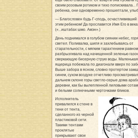
своим розовым ротиком и тихо попискивала... 
ребенка, они одновременно прошептали, улыб
— Благословен будь Г-сподь, осчастлививший
этим ребенком! Да прославится Имя Его в века
(«...иштабах шмо. Амэн».)
День поднимался в голубом сиянии небес, горя
светел. Поливалка, шипя и захлебываясь от
старательности, с мягким тарахтением равно
разбрызгивала над начищенной зеленью газо
сверкающую бисерную струю воды. Маленькая
ящерица побежала по диагонали вверх по заб
Выше забора в ясном, словно протертом замш
синем, сухом воздухе отчетливо просматривал
дальнем склоне горы светло-серые дома араб
деревни, как бы вылепленной лиловыми сотам
и белыми солнечными черточками бликов.
Исполнитель
привалился к стене в
тени от тента,
сделанного из черной
пластиковой сети.
Такими тентами
проклятые
прикрывают свои