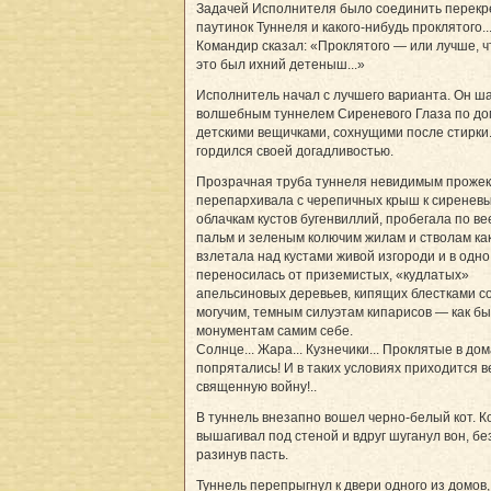
Задачей Исполнителя было соединить перекр
паутинок Туннеля и какого-нибудь проклятого..
Командир сказал: «Проклятого — или лучше, 
это был ихний детеныш...»
Исполнитель начал с лучшего варианта. Он ш
волшебным туннелем Сиреневого Глаза по до
детскими вещичками, сохнущими после стирки
гордился своей догадливостью.
Прозрачная труба туннеля невидимым проже
перепархивала с черепичных крыш к сиренев
облачкам кустов бугенвиллий, пробегала по в
пальм и зеленым колючим жилам и стволам как
взлетала над кустами живой изгороди и в одно
переносилась от приземистых, «кудлатых»
апельсиновых деревьев, кипящих блестками со
могучим, темным силуэтам кипарисов — как бы
монументам самим себе.
Солнце... Жара... Кузнечики... Проклятые в до
попрятались! И в таких условиях приходится в
священную войну!..
В туннель внезапно вошел черно-белый кот. К
вышагивал под стеной и вдруг шуганул вон, бе
разинув пасть.
Туннель перепрыгнул к двери одного из домов,