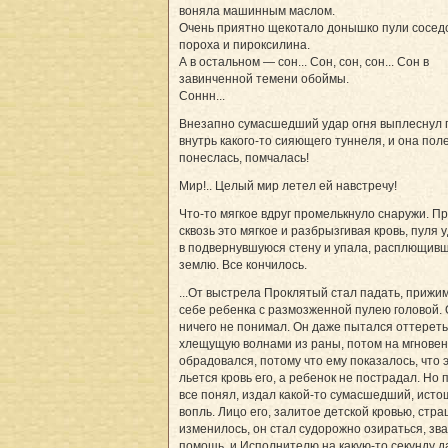
воняла машинным маслом.
Очень приятно щекотало донышко пули сосед
пороха и пироксилина.
А в остальном — сон... Сон, сон, сон... Сон в
завинченной темени обоймы.
Соннн...
Внезапно сумасшедший удар огня выплеснул 
внутрь какого-то сияющего туннеля, и она пол
понеслась, помчалась!
Мир!.. Целый мир летел ей навстречу!
Что-то мягкое вдруг промелькнуло снаружи. П
сквозь это мягкое и разбрызгивая кровь, пуля 
в подвернувшуюся стену и упала, расплющивш
землю. Все кончилось.
...От выстрела Проклятый стал падать, прижим
себе ребенка с размозженной пулею головой. 
ничего не понимал. Он даже пытался оттереть
хлещущую волнами из раны, потом на мгнове
обрадовался, потому что ему показалось, что 
льется кровь его, а ребенок не пострадал. Но 
все понял, издал какой-то сумасшедший, ист
вопль. Лицо его, залитое детской кровью, стр
изменилось, он стал судорожно озираться, зва
помощь, и Исполнителю на какую-то секунду 