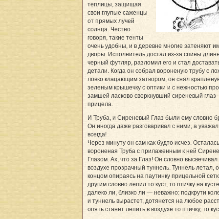
теплицы, защищая
свои глупые саженцы
от прямых лучей
солнца. Честно
говоря, такие тенты
очень удобны, и в деревне многие затеняют и
дворы. Исполнитель достал из-за спины длин
черный футляр, разломил его и стал достават
детали. Когда он собрал вороненую трубу с ло
ловко клацающим затвором, он снял краплену
зеленым крышечку с оптики и с нежностью пр
замшей ласково сверкнувший сиреневый глаз
прицела.
И Труба, и Сиреневый Глаз были ему словно б
Он иногда даже разговаривал с ними, а уважа
всегда!
Через минуту он сам как будто исчез. Осталас
вороненая Труба с прилаженным к ней Сирен
Глазом. Ах, что за Глаз! Он словно высвечивал
воздухе прозрачный туннель. Туннель летал, 
концом опираясь на паутинку прицельной сетк
другим словно лепил то куст, то птичку на кусте
далеко ли, близко ли — неважно: подкрути ко
и туннель вырастет, дотянется на любое расс
опять станет лепить в воздухе то птичку, то куст