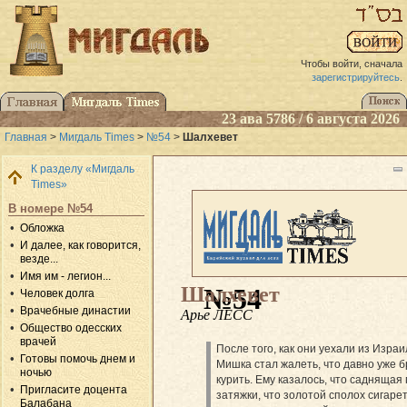
Чтобы войти, сначала
зарегистрируйтесь
.
23 ава 5786 / 6 августа 2026
Главная
>
Мигдаль Times
>
№54
>
Шалхевет
К разделу «Мигдаль
Times»
В номере №54
Обложка
И далее, как говорится,
везде...
Имя им - легион...
Шалхевет
№54
Человек долга
Врачебные династии
Арье ЛЕСС
Общество одесских
врачей
После того, как они уехали из Израи
Готовы помочь днем и
Мишка стал жалеть, что давно уже 
ночью
курить. Ему казалось, что саднящая 
Пригласите доцента
затяжки, что золотой сполох сигаре
Балабана