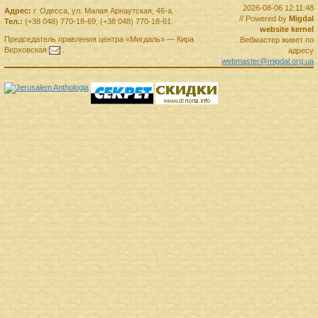
2026-08-06 12:11:48
Адрес:
г.
Одесса
,
ул. Малая Арнаутская, 46-а.
// Powered by
Migdal
Тел.:
(+38 048) 770-18-69
,
(+38 048) 770-18-61
.
website kernel
Председатель правления
центра
«Мигдаль»
—
Кира
Вебмастер живет по
Верховская
.
адресу
webmaster@migdal.org.ua