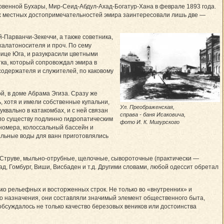
овенной Бухары, Мир-Сеид-Абдул-Ахад-Богатур-Хана в феврале 1893 года.
всех местных достопримечательностей эмира заинтересовали лишь две —
Парванчи-Зекеччи, а также советника,
халатоносителя и проч. По сему
лице Юга, и разукрасили цветными
тка, который сопровождал эмира в
одержателя и служителей, по каковому
й, в доме Абрама Эгиза. Сразу же
ь, хотя и имели собственные купальни,
Ул. Преображенская,
квально в катакомбах, и с ней связан
справа - баня Исаковича,
по существу подлинно гидропатическим
фото И. К. Мигурского
номера, колоссальный бассейн и
льные воды для ванн приготовлялись
у Струве, мыльно-отрубные, щелочные, сывороточные (практически —
д, Гомбург, Виши, Висбаден и т.д. Другими словами, любой одессит обретал
ько рельефных и восторженных строк. Не только во «внутренних» и
го назначения, они составляли значимый элемент общественного быта,
обсуждалось не только качество березовых веников или достоинства