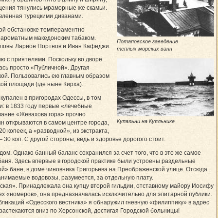
щения тянулись мраморные же скамьи.
авленная турецкими диванами.
ной обстановке темпераментно
й ароматным македонским табаком.
Потаповское заведение
головы Ларион Портнов и Иван Кафеджи.
теплых морских ванн
ю с приятелями. Поскольку во дворе
ась просто «Публичной». Другая
кой. Пользовались ею главным образом
ой площади (где ныне Кирха).
купален в пригородах Одессы, в том
и: в 1833 году первые «лечебные
вание «Жевахова гора» прочно
Купальни на Куяльнике
нн открываются в самом центре города,
 копеек, а «разводной», из экстракта,
30 коп. С другой стороны, ведь и здоровье дорогого стоит.
ом. Однако банный баланс сохранился за счет того, что в это же самое
баня. Здесь впервые в городской практике были устроены раздельные
й» бане, в доме чиновника Григорьева на Преображенской улице. Отсюда
нимаемые водовозы, разумеется, за отдельную плату.
нская». Принадлежала она купцу второй гильдии, отставному майору Иосифу
рех «номеров», она предназначалась исключительно для элитарной публики.
убликаций «Одесского вестника» я обнаружил гневную «филиппику» в адрес
растекаются вниз по Херсонской, достигая Городской больницы!