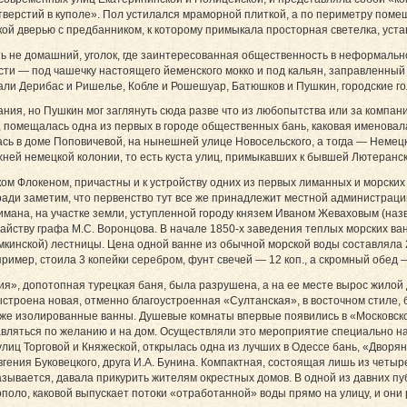
тверстий в куполе». Пол устилался мраморной плиткой, а по периметру поме
ой дверью с предбанником, к которому примыкала просторная светелка, уст
ь не домашний, уголок, где заинтересованная общественность в неформаль
сти — под чашечку настоящего йеменского мокко и под кальян, заправленны
щали Дерибас и Ришелье, Кобле и Рошешуар, Батюшков и Пушкин, городские 
ния, но Пушкин мог заглянуть сюда разве что из любопытства или за компани
л, помещалась одна из первых в городе общественных бань, каковая именовал
сь в доме Поповичевой, на нынешней улице Новосельского, а тогда — Немец
ей немецкой колонии, то есть куста улиц, примыкавших к бывшей Лютеранск
м Флокеном, причастны и к устройству одних из первых лиманных и морских 
ади заметим, что первенство тут все же принадлежит местной администраци
имана, на участке земли, уступленной городу князем Иваном Жеваховым (наз
тайству графа М.С. Воронцова. В начале 1850-х заведения теплых морских ва
кинской) лестницы. Цена одной ванне из обычной морской воды составляла 20
ример, стоила 3 копейки серебром, фунт свечей — 12 коп., а скромный обед — 
я», допотопная турецкая баня, была разрушена, а на ее месте вырос жилой д
строена новая, отменно благоустроенная «Султанская», в восточном стиле, 
акже изолированные ванны. Душевые комнаты впервые появились в «Московско
вляться по желанию и на дом. Осуществляли это мероприятие специально на
лиц Торговой и Княжеской, открылась одна из лучших в Одессе бань, «Дворя
гения Буковецкого, друга И.А. Бунина. Компактная, состоящая лишь из четы
называется, давала прикурить жителям окрестных домов. В одной из давних п
ло, каковой выпускает потоки «отработанной» воды прямо на улицу, и они 