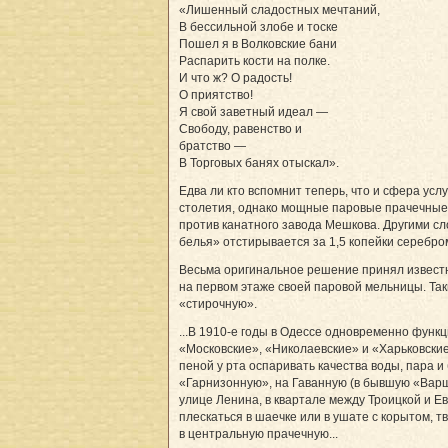
«Лишенный сладостных мечтаний,
В бессильной злобе и тоске
Пошел я в Волковские бани
Распарить кости на полке.
И что ж? О радость!
О приятство!
Я свой заветный идеал —
Свободу, равенство и
братство —
В Торговых банях отыскал».
Едва ли кто вспомнит теперь, что и сфера ус
столетия, однако мощные паровые прачечные п
против канатного завода Мешкова. Другими сл
белья» отстирывается за 1,5 копейки серебром
Весьма оригинальное решение принял известн
на первом этаже своей паровой мельницы. Та
«стирочную».
...В 1910-е годы в Одессе одновременно функ
«Московские», «Николаевские» и «Харьковские
пеной у рта оспаривать качества воды, пара 
«Гарнизонную», на Гаванную (в бывшую «Варша
улице Ленина, в квартале между Троицкой и Е
плескаться в шаечке или в ушате с корытом, т
в центральную прачечную...