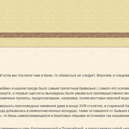
 если вас послали-таки в баню, то обижаться не следует. Впрочем, и следов
йки» в нашем городе было самым трепетным буквально с самого его основа
ефиците, и первые одесситы вынуждены были умываться преимущественно мор
омичные проекты, предполагавшие, например, полив мостовых морской водо
овершать пресноводные омовения даже в конце XVIII столетия, в старинной 
ода добывалась в немногочисленных колодцах, также оставшихся от бывших 
», то бишь самоизливающихся в береговых обрывах источниках так называем
современных улиц Екатерининской и Полицейской, и представляла собой «ком