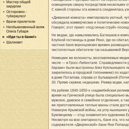
Мастер общей
освещенную сверху посредством нескольких о
хирургии
С южной стороны эта комната соединялась узк
Осторожно -
туберкулез!
«Диванная комната» имитировала уютный, чут
Врачи прилетели
обсуждала коммерческие и политические ново
Необыкновенный вояж
Говорят, этот приют «под сенью струй» посе
Олега Губаря
Не ведаю, где намыливались Батюшков и компа
«Иди ты в баню!»
Клубной гостиницы в доме Рено, где он обита
Шалхевет
частная баня воронцовских времен размещала
чистоплотные обитатели так называемой Верхн
Немецкие же колонисты, возглавляемые медико
числе — в Гросс-Либентале. Справедливости р
бараки» были выстроены близ Куяльницкого л
закрепилось в городской топонимике) по хода
в доме Потапова, справа от Бульварной (Потем
30. Прямо скажем, недешево. Рюмка водки, нап
На рубеже 1840-1850-х «хаджибейская реликви
время на Греческой улице была специально вы
мужское, дамское и семейное отделения, а т
же приготовленные теплые ванны стали доста
Накануне Крымской войны, на углу нынешних у
Буковецкому — отцу знаменитого художника Ев
Несмотря на всю элитарность, баня эта, что 
содержателя «Дворянской» бани Яни Попандопо