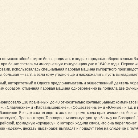
луг по масштабной стирке белья родилась в недрах городских общественных ба
ри банях составили им серьезную конкуренцию уже в 1840-е годы. Первое «
овами, использовалась специальная паровая машина импортного производства
, большая — за 3, а если кому угодно еще и накрахмалить, пусть выкладывает
ый, авторитетный в Одессе предприниматель и общественный деятель Абра
ким образом, отменная паровая машина одновременно выполняла две функции
ционировало 138 прачечных, до 40 относительно крупных банных комбинатов 
», «Славянские» и «Картамышевские», «Общественные» и «Южные» и т.д. и пр
и банщиков. Я и сам застал еще то золотое время, когда практически все бе
вскую»), Провиантскую, Торговую, в маленькую уютную баньку на Базарной, 7
врейской, громадную «хрущебу», о которой ходили слухи, что она переплюнет
вою «одежу», дескать, выстирают, выгладят и подадут тебе на блюдечке с гол