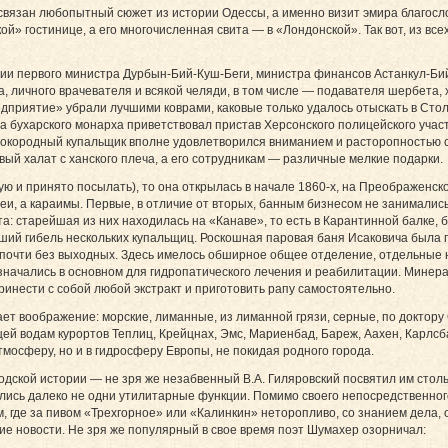
вязан любопытный сюжет из истории Одессы, а именно визит эмира благосл
ой» гостинице, а его многочисленная свита — в «Лондонской». Так вот, из 
ии первого министра Дурбын-Бий-Куш-Беги, министра финансов Астанкул-Бий-
личного врачевателя и всякой челяди, в том числе — подавателя шербета, 
дприятие» убрали лучшими коврами, каковые только удалось отыскать в Сто
 бухарского монарха приветствовал пристав Херсонского полицейского учас
сокородный купальщик вполне удовлетворился вниманием и расторопностью с
й халат с ханского плеча, а его сотрудникам — различные мелкие подарки.
ую и принято посылать), то она открылась в начале 1860-х, на Преображенско
евреи, а караимы. Первые, в отличие от вторых, банным бизнесом не занималис
 старейшая из них находилась на «Канаве», то есть в Карантинной балке, бу
кший гибель нескольких купальщиц. Роскошная паровая баня Исаковича была 
и почти без выходных. Здесь имелось обширное общее отделение, отдельные 
ачались в основном для гидропатического лечения и реабилитации. Минера
ринести с собой любой экстракт и приготовить рапу самостоятельно.
ет воображение: морские, лиманные, из лиманной грязи, серные, по доктор
ей водам курортов Теплиц, Крейцнах, Эмс, Мариенбад, Бареж, Аахен, Карлсба
тмосферу, но и в гидросферу Европы, не покидая родного города.
одской истории — не зря же незабвенный В.А. Гиляровский посвятил им стол
дились далеко не одни утилитарные функции. Помимо своего непосредственно
, где за пивом «Трехгорное» или «Калинкин» неторопливо, со знанием дела, 
ие новости. Не зря же популярный в свое время поэт Шумахер озорничал: