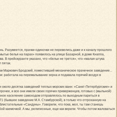
нь. Разумеется, прачки-одиночки не перевелись даже и к началу прошлого
мытье белья на парах» появилось на улице Базарной, в доме Кнаппа,
. В прейскуранте указано, что «белье не трется», что «малая штука
 пятак.
м Маркович Бродский, поместивший механическое прачечное заведение...
: работала на перемалывание зерна и подавала горячий воздух в
и около десятка заведений теплых морских ванн: «Санкт-Петербургские» и
очее, и все они имели своих горячих приверженцев, готовых с (мыльной)
званное население самоходом отправлялось по выходным париться в
1 (бывшее заведение М.А. Стамбурской), в только что отгроханную на
 блистательные «Сандуны». Говорили, что пока, мол, ты там станешь
убой каемочкой. А мы, религиозные, еще как верили. Чтобы потом жаловаться