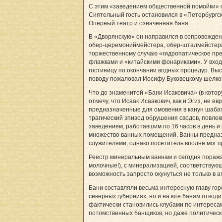
С этим «заведением общественной помойки» с
Сиятельный гость остановился в «Петербургск
Оперный театр и означенная баня.
В «Дворянскую» он направился в сопровожден
обер-церемониймейстера, обер-шталмейстера, 
торжественному случаю «гидропатическое пре
флажками и «китайскими фонариками». У входа
гостиницу по окончании водных процедур. Вы
поводу пожаловал Иосифу Буковецкому шелковы
Что до знаменитой «Бани Исаковича» (в котор
отмечу, что Исаак Исаакович, как и Эгиз, не 
предназначенные для омовения в канун шабата:
трагический эпизод обрушения сводов, повле
заведением, работавшим по 16 часов в день 
множество ванных помещений. Ванны предназн
служителями, однако посетитель вполне мог п
Реестр минеральным ваннам и сегодня поража
молочные!), с минерализацией, соответствующ
возможность запросто окунуться не только в а
Бани составляли весьма интересную главу гор
северных губерниях, но и на юге баням отво
фактически становились клубами по интересам
потомственных банщиков, но даже политическ