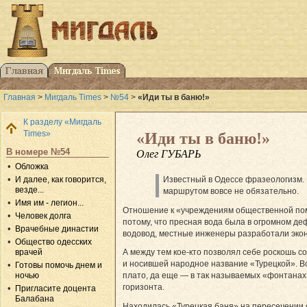
Главная
>
Мигдаль Times
>
№54
>
«Иди ты в баню!»
К разделу «Мигдаль
Times»
«Иди ты в баню!»
В номере №54
Олег ГУБАРЬ
Обложка
И далее, как говорится,
Известный в Одессе фразеологизм. И
везде...
маршрутом вовсе не обязательно.
Имя им - легион...
Отношение к «учреждениям общественной помо
Человек долга
потому, что пресная вода была в огромном д
Врачебные династии
водовод, местные инженеры разработали экон
Общество одесских
врачей
А между тем кое-кто позволял себе роскошь с
и носившей народное название «Турецкой». В
Готовы помочь днем и
ночью
плато, да еще — в так называемых «фонтанах
горизонта.
Пригласите доцента
Балабана
Находилась «Турецкая баня» на пересечении 