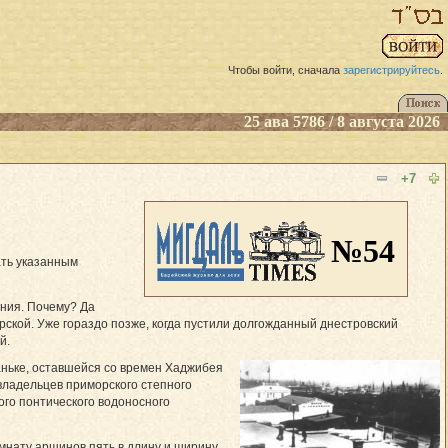
Чтобы войти, сначала
зарегистрируйтесь
.
25 ава 5786 / 8 августа 2026
+7
№54
ать указанным
ния. Почему? Да
ской. Уже гораздо позже, когда пустили долгожданный днестровский
й.
баньке, оставшейся со времен Хаджибея
владельцев приморского степного
ого понтического водоносного
нату аршинов пять в длину и ширину,