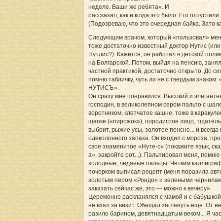
неделе. Ваши же ребята». И
рассказал, как и когда это было. Его отпустили.
(Подозреваю, что это очередная байка. Зато ка
Следующим врачом, который «пользовал» мен
тоже достаточно известный доктор Нутис (или
Нутлис?). Кажется, он работал в детской поли
на Болгарской. Потом, выйдя на пенсию, заня
частной практикой, достаточно открыто. До си
помню табличку, чуть ли не с твердым знаком:
НУТИСЪ».
Он сразу мне понравился. Высокий и элегант
господин, в великолепном сером пальто с ша
воротником, клетчатое кашне, тоже в каракуле
шапке («пирожок»), породистое лицо, тщател
выбрит, рыжие усы, золотое пенсне... и всегда 
одеколонного запаха. Он входил с мороза, пр
свое знаменитое «Нуте-с» (покажите язык, ска
а», закройте рот...). Пальпировал меня, помню
холодные, ледяные пальцы. Четким каллигра
почерком выписал рецепт (меня поразила авт
золотым пером «Рондо» и зелеными чернилам
заказать сейчас же, это — можно к вечеру».
Церемонно раскланялся с мамой и с бабушкой
не взял за визит. Обещал заглянуть еще. От н
разило барином, девятнадцатым веком... Я час