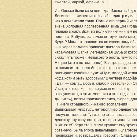
«желтой, жаркой, Африке...».
И в Одессе были свои легенды. Известный дет
Левинзон — «исключительный педиатр и диагн
как о нем писали тогда. Помню его первый час
визит. Холодная послевоенная зима 1947 года
плаваю в жару. Врач из поликлиники «ничем н
помочь». Бабушка заламывает руки: вейз мир, 
будет? Мама отправляется по известному ей 
— и через полчаса привозит доктора Левинзон
каракулевая шапка, легендарная шуба (о кото
скажу чуть позже). Невысокого роста, чем-то п
Ницше (это я потом понял). Быстро раздевает
отряхивает от снега белые фетровые валенки
растирает озябшие руки: «Ну-с, молодой челов
когда хотим быть здоровым? В четверг подойд
«Да», — соглашаюсь я, слабо и безвольно. «О
Итак, в четверг», — простукивая мне спину,
выслушивает, вертит меня так и этак («дышите
дышите»), потом произносит тихо, скорее, дл
«Ничего страшного, никакого воспаления».
Выписывает микстуру, неторопливо одевается
получает гонорар. Тут же, не стесняясь, разв
денежную купюру, смотрит, говорит маме четко
внятно: «Я беру сто!» Мама вручает ему хрус
сотенную (была эпоха девальвации), благогов
провожает и, возвращаясь, говорит: «Слава Б-г