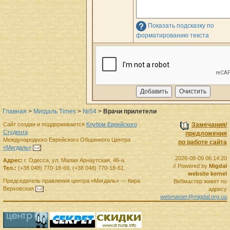
Показать подсказку по
форматированию текста
Главная
>
Мигдаль Times
>
№54
>
Врачи прилетели
Сайт создан и поддерживается
Клубом Еврейского
Замечания/
Студента
предложения
Международного Еврейского Общинного Центра
по работе сайта
«Мигдаль»
.
2026-08-09 06:14:20
Адрес:
г.
Одесса
,
ул. Малая Арнаутская, 46-а.
// Powered by
Migdal
Тел.:
(+38 048) 770-18-69
,
(+38 048) 770-18-61
.
website kernel
Председатель правления
центра
«Мигдаль»
—
Кира
Вебмастер живет по
Верховская
.
адресу
webmaster@migdal.org.ua