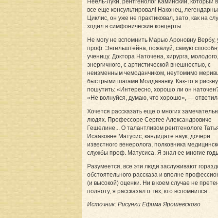
Неель-Луки, рентгенолог Каминский, который в
все еще консультировал! Наконец, легендарны
Циклис, он уже не практиковал, зато, как на сл
ходил в симфонические концерты.
Не могу не вспомнить Марью Ароновну Вербу,
проф. Энгельштейна, пожалуй, самую способ
ученицу. Доктора Наточена, хирурга, молодого
энергичного, с артистической внешностью, с
неизменным чемоданчиком, неутомимо мерив
быстрыми шагами Молдаванку. Как-то я рискн
пошутить: «Интересно, хорошо ли он наточен
«Не волнуйся, думаю, что хорошо», — ответил
Хочется рассказать еще о многих замечатель
людях. Профессоре Сергее Александровиче
Гешелине... О талантливом рентгенологе Тать
Исааковне Матусис, кандидате наук, дочери
известного венеролога, полковника медицинск
службы проф. Матусиса. Я знал ее многие год
Разумеется, все эти люди заслуживают горазд
обстоятельного рассказа и вполне професси
(и высокой) оценки. Ни в коем случае не прете
полноту, я рассказал о тех, кто вспомнился...
Источник: Рисунки Ефима Ярошевского