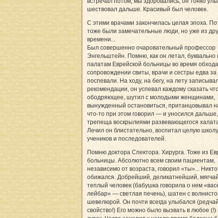
встречал потом, мы здоровались, он тонко ул
шествовал дальше. Красивый был человек.
С этими врачами закончилась целая эпоха. П
тоже были замечательные люди, но уже из дру
времени...
Был совершенно очаровательный профессор
Энгельштейн. Помню, как он летал, буквально 
палатам Еврейской больницы во время обхода
сопровождении свиты, врачи и сестры едва за
поспевали. На ходу, на бегу, на лету записыва
рекомендации, он успевал каждому сказать чт
ободряющее, шутил с молодыми женщинами,
вынужденный остановиться, пританцовывал н
что-то при этом говорил — и уносился дальше,
трепеща воскрылиями развевающегося халата.
Лечил он блистательно, воспитал целую школ
учеников и последователей.
Помню доктора Спектора. Хирурга. Тоже из Ев
больницы. Абсолютно всем своим пациентам,
независимо от возраста, говорил «ты»... Никто
обижался. Добрейший, деликатнейший, мягча
теплый человек (бабушка говорила о нем «вас
лейбар» — светлая печень), шатен с волнисто
шевелюрой. Он почти всегда улыбался (редч
свойство!) Его можно было вызвать в любое (!)