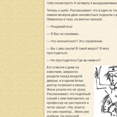
тебя посмотрел!» К четвергу я выздоравливаю
Теперь о шубе. Рассказывают, что в один из т
зимних вечеров двое неизвестных подошли к 
Левинзону и тихо, но внятно сказали:
— Раздевайтесь!
— Я Вас не понимаю...
— Что непонятного? Это ограбление.
— Вы с ума сошли! В такой мороз? Я могу
простудиться.
— Не простудитесь! Где вы живете?
Его отвезли к дому на
извозчике, аккуратно
раздели перед входной
дверью, и в одном белье
доктор позвонил в звонок...
Жена узнала его не сразу.
Рассказывают, что подобный
случай с ним повторился, но
профессор не растерялся и
четко сказал: «Ну, знаете,
это уже перебор... Меня уже
грабили. На прошлой