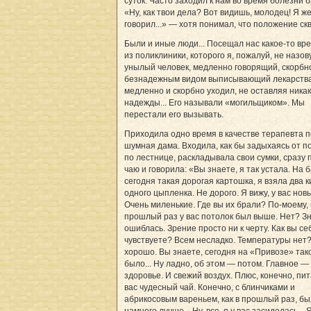
суток. Часто заходил к нам во время болезни 
«Ну, как твои дела? Вот видишь, молодец! Я ж
говорил...» — хотя понимал, что положение ск
Были и иные люди... Посещал нас какое-то вр
из поликлиники, которого я, пожалуй, не назов
унылый человек, медленно говорящий, скорбно
безнадежным видом выписывающий лекарства.
медленно и скорбно уходил, не оставляя ника
надежды... Его называли «могильщиком». Мы
перестали его вызывать.
Приходила одно время в качестве терапевта п
шумная дама. Входила, как бы задыхаясь от 
по лестнице, раскладывала свои сумки, сразу
чаю и говорила: «Вы знаете, я так устала. На 
сегодня такая дорогая картошка, я взяла два к
одного цыпленка. Не дорого. Я вижу, у вас нов
Очень миленькие. Где вы их брали? По-моему, 
прошлый раз у вас потолок был выше. Нет? Зн
ошиблась. Зрение просто ни к черту. Как вы се
чувствуете? Всем несладко. Температуры нет
хорошо. Вы знаете, сегодня на «Привозе» так
было... Ну ладно, об этом — потом. Главное —
здоровье. И свежий воздух. Плюс, конечно, пит
вас чудесный чай. Конечно, с блинчиками и
абрикосовым вареньем, как в прошлый раз, б
намного лучше... Ну, все, я у вас засиделась... 