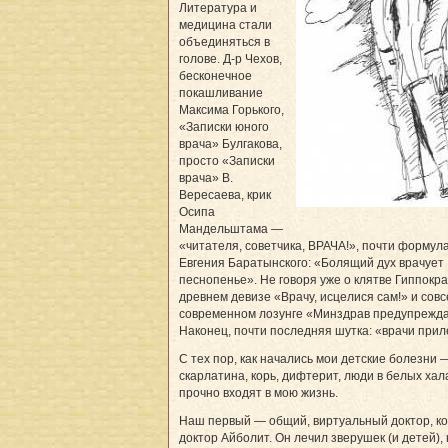
Литература и
медицина стали
объединяться в
голове. Д-р Чехов,
бесконечное
покашливание
Максима Горького,
«Записки юного
врача» Булгакова,
просто «Записки
врача» В.
Вересаева, крик
Осипа
Мандельштама —
«читателя, советчика, ВРАЧА!», почти формул
Евгения Баратынского: «Болящий дух врачует
песнопенье». Не говоря уже о клятве Гиппокра
древнем девизе «Врачу, исцелися сам!» и сов
современном лозунге «Минздрав предупреждае
Наконец, почти последняя шутка: «врачи прил
С тех пор, как начались мои детские болезни 
скарлатина, корь, дифтерит, люди в белых хал
прочно входят в мою жизнь.
Наш первый — общий, виртуальный доктор, ко
доктор Айболит. Он лечил зверушек (и детей), 