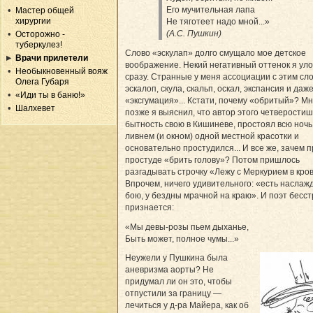
Его мучительная лапа
Мастер общей
хирургии
Не тяготеет надо мной...»
(А.С. Пушкин)
Осторожно -
туберкулез!
Слово «эскулап» долго смущало мое детское
Врачи прилетели
воображение. Некий негативный оттенок я ул
Необыкновенный вояж
сразу. Странные у меня ассоциации с этим сл
Олега Губаря
эскалоп, скула, скальп, оскал, экспансия и даж
«Иди ты в баню!»
«эксгумация»... Кстати, почему «обритый»? Мн
Шалхевет
позже я выяснил, что автор этого четверостиш
бытность свою в Кишиневе, простоял всю ночь
ливнем (и окном) одной местной красотки и
основательно простудился... И все же, зачем 
простуде «брить голову»? Потом пришлось
разгадывать строчку «Лежу с Меркурием в кров
Впрочем, ничего удивительного: «есть наслаж
бою, у бездны мрачной на краю». И поэт бесс
признается:
«Мы девы-розы пьем дыханье,
Быть может, полное чумы...»
Неужели у Пушкина была
аневризма аорты? Не
придумал ли он это, чтобы
отпустили за границу —
лечиться у д-ра Майера, как об