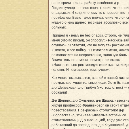
наши врачи шли на работу, особенно д-р
Гендинтуллер — такое впечатление, что он ни
опаздывал. И ходил почему-то с невероятно 
портфелем. Было такое впечатление, что он 
куда-то очень далеко, но знает абсолютно все 
больных.
Пришел я к нему не без опаски. Строго, не гля
меня (что-то писал), он спросил: «Рассказывай
слушаю». Я ответил, что не могу так рассказыв
«Ничего, я все пойму...» Осмотрел меня, кажетс
пожаловался на неврастению, головную боль.
Внимательно на меня посмотрел и сказал:
«Настоятельно рекомендую жениться, молодо
человек. И чем скорее, тем лучше».
Как много, оказывается, врачей в нашей жизни
прекрасные, удивительные люди. Хотя бы назо
д-р Шейвехман, д-р Грибун (ухо, горло, нос) — 
обожали!
Д-р Шейнис, д-р Сулькина, д-р Шварц, известн
хирург профессор Франкенберг, он стоит отде
повествования. Прекрасный стоматолог д-р
Зборовская (о, эти незабываемые встречи со
стоматологами!). Д-р Жванецкий, тогда уже ст
работавший до последнего, д-р Каушанский, д