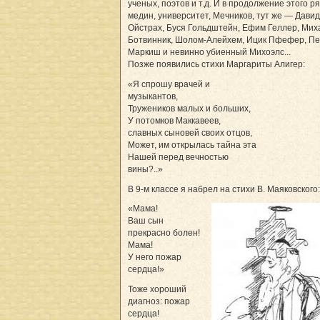
ученых, поэтов и т.д. И в продолжение этого р
медин, университет, Мечников, тут же — Давид
Ойстрах, Буся Гольдштейн, Ефим Геллер, Мих
Ботвинник, Шолом-Алейхем, Ицик Пфефер, П
Маркиш и невинно убиенный Михоэлс...
Позже появились стихи Маргариты Алигер:
«Я спрошу врачей и
музыкантов,
Тружеников малых и больших,
У потомков Маккавеев,
славных сыновей своих отцов,
Может, им открылась тайна эта
Нашей перед вечностью
вины?..»
В 9-м классе я набрел на стихи В. Маяковского:
«Мама!
Ваш сын
прекрасно болен!
Мама!
У него пожар
сердца!»
Тоже хороший
диагноз: пожар
сердца!