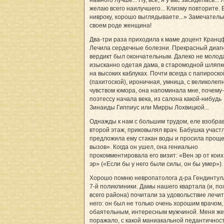
желаю всего наилучшего... Клизму повторите. 
нивроку, хорошо выглядываете...» Замечатель
своем роде женщина!
Два-три раза приходила к маме доцент Кранц
Лечила сердечные болезни. Прекрасный диагн
вердикт был окончательным. Далеко не молод
изысканно одетая дама, в старомодной шляпке
на высоких каблуках. Почти всегда с папироско
(пахитоской), ироничная, умница, с великоле
чувством юмора, она напоминала мне, почему-
поэтессу начала века, из салона какой-нибудь
Зинаиды Гиппиус или Мирры Лохвицкой...
Однажды к нам с большим трудом, еле взобра
второй этаж, приковылял врач. Бабушка участ
предложила ему стакан воды и просила прощ
вызов». Когда он ушел, она гениально
прокомментировала его визит: «Вен эр от коих
эр» («Если бы у него были силы, он бы умер»).
Хорошо помню невропатолога д-ра Гендинтул
7-й поликлиники. Дамы нашего квартала (и, по
всего района) почитали за удовольствие лечит
него: он был не только очень хорошим врачом,
обаятельным, интересным мужчиной. Меня же
поражало, с какой маниакальной педантичнос