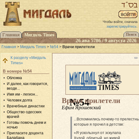
Чтобы войти, сначала
зарегистрируйтесь
.
26 ава 5786 / 9 августа 2026
Главная
>
Мигдаль Times
>
№54
>
Врачи прилетели
К разделу «Мигдаль
Times»
В номере №54
Обложка
И далее, как говорится,
везде...
Имя им - легион...
Врачи прилетели
№54
Человек долга
Врачебные династии
Ефим Ярошевский
Общество одесских
врачей
...Вспомнились почему-то прелестны
Готовы помочь днем и
которые я прочел в детстве:
ночью
«Я ускользнул от эскулапа
Пригласите доцента
Балабана
Худой, обритый, но живой.