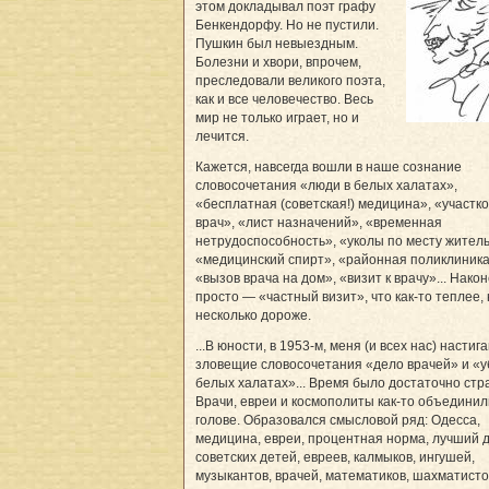
этом докладывал поэт графу
Бенкендорфу. Но не пустили.
Пушкин был невыездным.
Болезни и хвори, впрочем,
преследовали великого поэта,
как и все человечество. Весь
мир не только играет, но и
лечится.
Кажется, навсегда вошли в наше сознание
словосочетания «люди в белых халатах»,
«бесплатная (советская!) медицина», «участк
врач», «лист назначений», «временная
нетрудоспособность», «уколы по месту житель
«медицинский спирт», «районная поликлиника
«вызов врача на дом», «визит к врачу»... Након
просто — «частный визит», что как-то теплее,
несколько дороже.
...В юности, в 1953-м, меня (и всех нас) настиг
зловещие словосочетания «дело врачей» и «у
белых халатах»... Время было достаточно стр
Врачи, евреи и космополиты как-то объединил
голове. Образовался смысловой ряд: Одесса,
медицина, евреи, процентная норма, лучший д
советских детей, евреев, калмыков, ингушей,
музыкантов, врачей, математиков, шахматисто