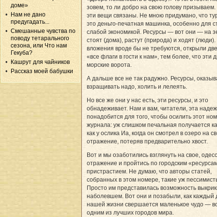
доме»
зовем, то ли добро на свою голову призываем.
Нам не дано
эти вещи связаны. Не мною придумано, что т
предугадать...
это деньго-печатная машинка, особенно для с
Смешанные чувства по
слабой экономикой. Ресурсы — вот они — на 
поводу тетарального
стоят (дома), растут (природа) и ходят (люди)
сезона, или Что нам
вложения вроде бы не требуются, открыли дв
Гекуба?
«все флаги в гости к нам», тем более, что эти
Кашрут для чайников
морские ворота.
Рассказ моей бабушки
А дальше все не так радужно. Ресурсы, оказыв
взращивать надо, холить и лелеять.
Но все же они у нас есть, эти ресурсы, и это
обнадеживает. Нам и вам, читатели, эта наде
понадобится для того, чтобы осилить этот но
журнала: уж слишком печальная получается ка
как у ослика Иа, когда он смотрел в озеро на с
отражение, потеряв предварительно хвост.
Вот и мы озаботились взглянуть на свое, одесс
отражение и пройтись по городским «ресурсам
пристрастием. Не думаю, что авторы статей,
собранных в этом номере, такие уж пессимист
Просто им представилась возможность выкрик
наболевшем. Вот они и позабыли, как каждый 
нашей жизни свершается маленькое чудо — вс
одним из лучших городов мира.