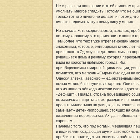
Не скрою, при написании статей о многом пр
умолчать, многое сгладить. Потому, что не ош
только тот, кто ничего не делает, и потому, что
вместе поднимать эту «жемчужину у моря».
Но сначала хоть скороговоркой, вскользь, про
по тому хорошему, что происходит с нашим го
Тем более, что текст уже отрепетирован мною
знакомыми, которые, эмигрировав много лет н
приезжают в Одессу и видят лишь ямы на доро
рушащиеся дома и рекламу, которая перекрыл
виды на красоты любимого города. Им,
приобщившимся к мировой цивилизации, уже 
помнится, что магазин «Сыры» был один на в
Одессу, аптека Гаевского — единственным мес
ночью можно было купить лекарство. Они не з
что из нашего обихода исчезли слова «достат
«дефицит». Правда, страна победившего соц
не замечала нищеты своих граждан и не позв
просить милостыню на улицах, а нынешняя вл
замечает» детей-попрошаек, стоящих на сам
оживленных перекрестках. Ах, да, я обещала 
хорошем.
Начнем с того, что под ногами. Мешающая п
и водителям, создающая шум и автомобильны
пробки, в городе идет интенсивная работа по