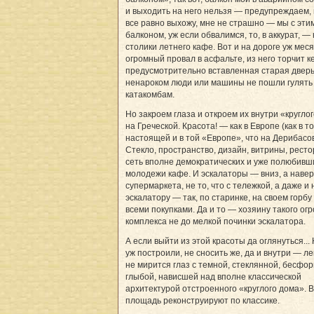
и выходить на него нельзя — предупреждаем, 
все равно выхожу, мне не страшно — мы с эт
балконом, уж если обвалимся, то, в аккурат, —
столики летнего кафе. Вот и на дороге уж мес
огромный провал в асфальте, из него торчит к
предусмотрительно вставленная старая двер
ненароком люди или машины не пошли гулять
катакомбам.
Но закроем глаза и откроем их внутри «кругло
на Греческой. Красота! — как в Европе (как в т
настоящей и в той «Европе», что на Дерибасов
Стекло, пространство, дизайн, витрины, рест
сеть вполне демократических и уже полюбивш
молодежи кафе. И эскалаторы — вниз, а навер
супермаркета, не то, что с тележкой, а даже и 
эскалатору — так, по старинке, на своем горбу
всеми покупками. Да и то — хозяину такого ог
комплекса не до мелкой починки эскалатора.
А если выйти из этой красоты да оглянуться... 
уж построили, не сносить же, да и внутри — л
не мирится глаз с темной, стеклянной, бесфо
глыбой, нависшей над вполне классической
архитектурой отстроенного «круглого дома». В
площадь реконструируют по классике.