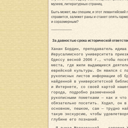
музеев, литературных страниц.
Быть может, мы спешим, и этот левантийский 
справится, залижет раны и станет опять гар
и соразмерным?
——————
За давностью срока исторической ответств
Ханан Бордин, преподаватель идиша
Иерусалимского университета приез
Одессу весной 2006 г., чтобы посе
места, где жили выдающиеся деятел
еврейской культуры. Он явился с п
рукописных листов информации об О
найденной в университетской библи
и Интернете, со своей картой наше
города, подробно размеченной
рукописными пометками — как и что
обязательно посетить. Ходил, он в
основном, пешком, сам — трудно на
такую экскурсию, чтобы удовлетвор
глубине его познаний.