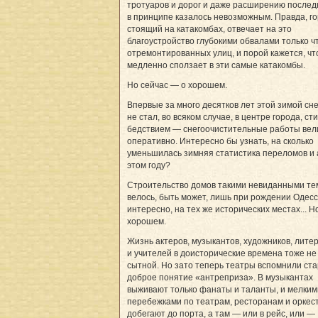
тротуаров и дорог и даже расширению последн
в принципе казалось невозможным. Правда, го
стоящий на катакомбах, отвечает на это
благоустройство глубокими обвалами только ч
отремонтированных улиц, и порой кажется, чт
медленно сползает в эти самые катакомбы.
Но сейчас — о хорошем.
Впервые за много десятков лет этой зимой сн
не стал, во всяком случае, в центре города, с
бедствием — снегоочистительные работы вел
оперативно. Интересно бы узнать, на сколько
уменьшилась зимняя статистика переломов и 
этом году?
Строительство домов такими невиданными т
велось, быть может, лишь при рождении Одесс
интересно, на тех же исторических местах... 
хорошем.
Жизнь актеров, музыкантов, художников, лите
и учителей в доисторические времена тоже не
сытной. Но зато теперь театры вспомнили ст
доброе понятие «антреприза». В музыкантах
выживают только фанаты и таланты, и мелким
перебежками по театрам, ресторанам и оркес
добегают до порта, а там — или в рейс, или —