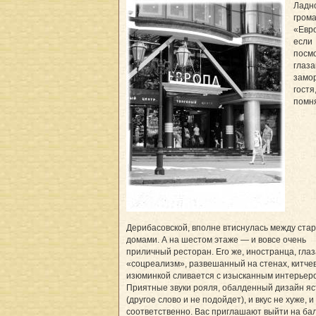
Ладн
гром
«Евр
если
посм
глаз
замор
гостя
помн
Дерибасовской, вполне втиснулась между ст
домами. А на шестом этаже — и вовсе очень
приличный ресторан. Его же, иностранца, гла
«соцреализм», развешанный на стенах, китче
изюминкой сливается с изысканным интерьер
Приятные звуки рояля, обалденный дизайн яс
(другое слово и не подойдет), и вкус не хуже, 
соответственно. Вас приглашают выйти на бал