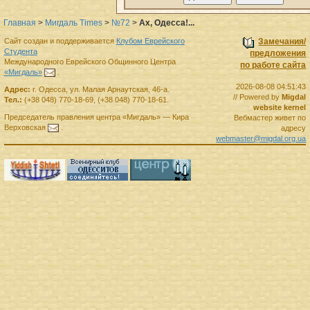
Главная
>
Мигдаль Times
>
№72
>
Ах, Одесса!...
Сайт создан и поддерживается
Клубом Еврейского
Замечания/
Студента
предложения
Международного Еврейского Общинного Центра
по работе сайта
«Мигдаль»
.
2026-08-08 04:51:43
Адрес:
г.
Одесса
,
ул. Малая Арнаутская, 46-а.
// Powered by
Migdal
Тел.:
(+38 048) 770-18-69
,
(+38 048) 770-18-61
.
website kernel
Председатель правления
центра
«Мигдаль»
—
Кира
Вебмастер живет по
Верховская
.
адресу
webmaster@migdal.org.ua