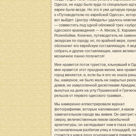
Одессе, не надо было куда-то специально идт
евреи были везде. Но это я уже цитирую пред
к «Путеводителю по еврейской Одессе», котор
вот выйдет. Центру «Мигдаль» удалось невоз
— совместить под одной обложкой трех «зубр
одесского краеведения — А. Мисюк, Е. Каракин
Розенбойма. Конечно, путеводитель не замен
экскурсии по городу, но, по крайней мере, пунк
обозначит его еврейскую составляющую. А вед
собрать и другие составляющие, какое велико
мозаичное панно получится!
Мне нравится поток туристов, хлынувший в Од
мне нравится этот праздник жизни, мне нравит
город меняется, и, если бы я его не знала ран
бы, наверное, не было жаль ни закрытых рекл
домов, ни замусоленной дискотеками Аркадии,
вынутых на днях на углу Пушкинской и Гречес
рельсов от первого одесского трамвая...
Мы намеренно иллюстрировали журнал
фотографиями, которые напоминают, в каком
замечательном городе мы живем. Он смотрит 
сверху, величественным ликом своебычной
архитектуры, он заглядывает нам в глаза сниз
остановленным разбегом улиц и площадей, он
стучится к нам в душу осыпающимся гримом те