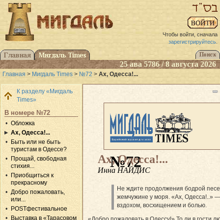
Чтобы войти, сначала
зарегистрируйтесь
.
25 ава 5786 / 8 августа 2026
Главная
>
Мигдаль Times
>
№72
>
Ах, Одесса!...
К разделу «Мигдаль
Times»
В номере №72
Обложка
Ах, Одесса!...
Быть или не быть
туристам в Одессе?
Ах, Одесса!...
№72
Прощай, свободная
стихия...
Инна НАЙДИС
Приобщиться к
прекрасному
Не ждите продолжения бодрой песе
Добро пожаловать,
жемчужине у моря. «Ах, Одесса!..» —
или...
вздохом, восхищением и болью.
POSTфестивальное
Выставка в «Тарасовом
«Добро пожаловать в Одессу!» То ли в гости л