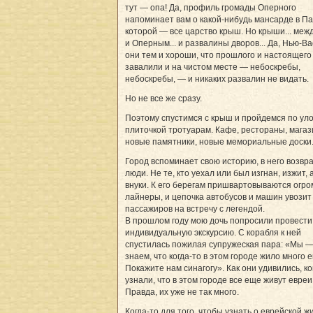
тут — опа! Да, профиль громады Оперного
напоминает вам о какой-нибудь мансарде в Па
которой — все царство крыш. Но крыши... меж
и Оперным... и развалины дворов... Да, Нью-Ва
они тем и хороши, что прошлого и настоящего 
завалили и на чистом месте — небоскребы,
небоскребы, — и никаких развалин не видать.
Но не все же сразу.
Поэтому спустимся с крыш и пройдемся по у
плиточкой тротуарам. Кафе, рестораны, магаз
новые памятники, новые мемориальные доски
Город вспоминает свою историю, в него возв
люди. Не те, кто уехал или был изгнан, изжит, 
внуки. К его берегам пришвартовываются огр
лайнеры, и цепочка автобусов и машин увозит
пассажиров на встречу с легендой.
В прошлом году мою дочь попросили провести
индивидуальную экскурсию. С корабля к ней
спустилась пожилая супружеская пара: «Мы —
знаем, что когда-то в этом городе жило много е
Покажите нам синагогу». Как они удивились, ко
узнали, что в этом городе все еще живут евреи
Правда, их уже не так много.
Когда-то для того, чтобы узнать о еврейской ж