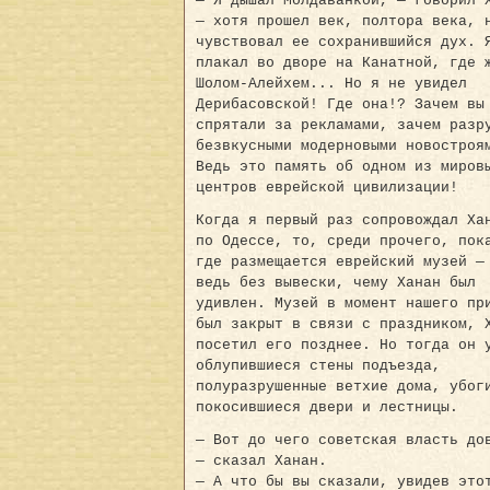
— Я дышал Молдаванкой, — говорил 
— хотя прошел век, полтора века, 
чувствовал ее сохранившийся дух. 
плакал во дворе на Канатной, где 
Шолом-Алейхем... Но я не увидел
Дерибасовской! Где она!? Зачем вы
спрятали за рекламами, зачем разр
безвкусными модерновыми новостроя
Ведь это память об одном из миров
центров еврейской цивилизации!
Когда я первый раз сопровождал Ха
по Одессе, то, среди прочего, пок
где размещается еврейский музей —
ведь без вывески, чему Ханан был
удивлен. Музей в момент нашего пр
был закрыт в связи с праздником, 
посетил его позднее. Но тогда он 
облупившиеся стены подъезда,
полуразрушенные ветхие дома, убог
покосившиеся двери и лестницы.
— Вот до чего советская власть до
— сказал Ханан.
— А что бы вы сказали, увидев это