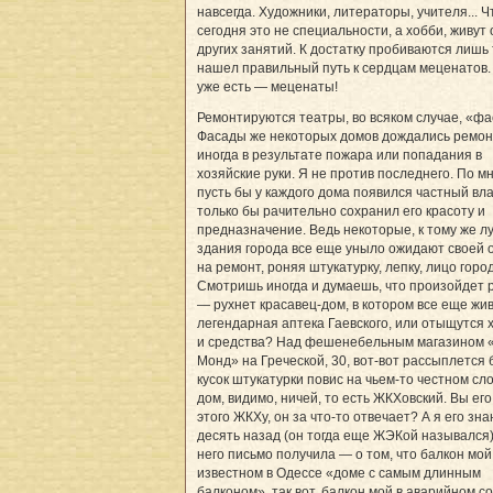
навсегда. Художники, литераторы, учителя... Ч
сегодня это не специальности, а хобби, живут 
других занятий. К достатку пробиваются лишь 
нашел правильный путь к сердцам меценатов.
уже есть — меценаты!
Ремонтируются театры, во всяком случае, «ф
Фасады же некоторых домов дождались ремон
иногда в результате пожара или попадания в
хозяйские руки. Я не против последнего. По м
пусть бы у каждого дома появился частный вл
только бы рачительно сохранил его красоту и
предназначение. Ведь некоторые, к тому же л
здания города все еще уныло ожидают своей 
на ремонт, роняя штукатурку, лепку, лицо горо
Смотришь иногда и думаешь, что произойдет
— рухнет красавец-дом, в котором все еще жи
легендарная аптека Гаевского, или отыщутся 
и средства? Над фешенебельным магазином 
Монд» на Греческой, 30, вот-вот рассыплется 
кусок штукатурки повис на чьем-то честном сл
дом, видимо, ничей, то есть ЖКХовский. Вы его
этого ЖКХу, он за что-то отвечает? А я его зна
десять назад (он тогда еще ЖЭКой назывался)
него письмо получила — о том, что балкон мой,
известном в Одессе «доме с самым длинным
балконом», так вот, балкон мой в аварийном с