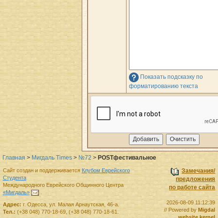
Показать подсказку по
форматированию текста
Главная
>
Мигдаль Times
>
№72
>
POSTфестивальное
Сайт создан и поддерживается
Клубом Еврейского
Замечания/
Студента
предложения
Международного Еврейского Общинного Центра
по работе сайта
«Мигдаль»
.
2026-08-09 11:12:39
Адрес:
г.
Одесса
,
ул. Малая Арнаутская, 46-а.
// Powered by
Migdal
Тел.:
(+38 048) 770-18-69
,
(+38 048) 770-18-61
.
website kernel