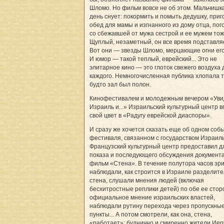
Шломо. Но фильм вовсе не об этом. Мальчишка
день снует: покормить и помыть дедушку, приг
обед для мамы и изгнанного из дому отца, пог
со сбежавшей от мужа сестрой и ее мужем тоже
Щуплый, незаметный, он все время подставляет
Вот они — звезды Шломо, мерцающие огни его
И юмор — такой теплый, еврейский... Это не
элитарное кино — это глоток свежего воздуха 
каждого. Немногочисленная публика хлопала т
будто зал был полон.
Кинофестивалем и молодежным вечером «Уви
Израиль и...» Израильский культурный центр 
свой цвет в «Радугу еврейской диаспоры».
И сразу же хочется сказать еще об одном соб
фестиваля, связанном с государством Израиль
Французский культурный центр предоставил д
показа и последующего обсуждения документ
фильм «Стена». В течение полутора часов зр
наблюдали, как строится в Израиле разделит
стена, слушали мнения людей (включая
бесхитростные реплики детей) по обе ее стор
официальное мнение израильских властей,
наблюдали рутину перехода через пропускны
пункты... А потом смотрели, как она, стена,
«работает»: буднично и смиренно жители Ие