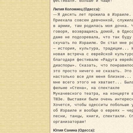
фестиваля. Больше и чаще!
Лилия Коломиец (Одесса):
—
Я десять лет прожила в Израиле.
Приехала совсем девчонкой, служил
в армии, там родилась моя дочка. 
говоря, возвращаясь домой, в Одес
даже не подозревала, что так буду
скучать по Израилю. Он стал мне р
— история, культура, традиции... 
новая встреча с еврейской культур
благодаря фестивалю «Радуга еврей
диаспоры». Сказать, что понравило
это просто ничего не сказать. Это
настолько все для меня близкое...
мне всего этого не хватает... Был
фильме «Стена», на спектакле
Мукачевского театра, на концерте 
ТЮЗе. Выставки были очень интерес
Хочется, чтобы одесситы побольше 
об Израиле и вообще о евреях — че
песни, танцы, книги, спектакли. С
организаторам!
Юлия Санина (Одесса):