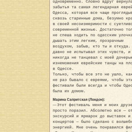
одновременно. Словно вдруг вернул
забытья та самая легендарная евре
Одесса, которая все чаще прогляды
сквозь старинные дома, безумно кр
в своей несоизмеримости с суетлив
современной жизнью. Достаточно то
не спеша ходить по одесским улочк
дышать этим легким, прозрачным
воздухом, забыв, кто ты и откуда.
давно не испытывал этих чувств, и
никогда не танцевал с моей дочерь
изнеможения еврейские танцы на пл
в Одессе.
Только, чтобы все это не ушло, ка
не раз бывало с евреями, чтобы эт
фестивали были всегда и чтобы Оде
была их домом.
Марина Сапритская (Лондон):
—
Этот фестиваль меня и моих друз
просто поразил. Абсолютно все — о
экскурсий и ярмарок до выставок и
концертов — было сделано с волшеб
энергией. Мне очень понравился фи