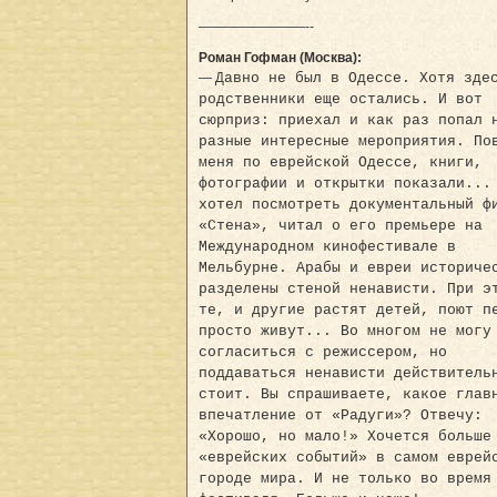
————————--
Роман Гофман (Москва):
—
Давно не был в Одессе. Хотя зде
родственники еще остались. И вот
сюрприз: приехал и как раз попал 
разные интересные мероприятия. По
меня по еврейской Одессе, книги,
фотографии и открытки показали...
хотел посмотреть документальный ф
«Стена», читал о его премьере на
Международном кинофестивале в
Мельбурне. Арабы и евреи историче
разделены стеной ненависти. При э
те, и другие растят детей, поют п
просто живут... Во многом не могу
согласиться с режиссером, но
поддаваться ненависти действитель
стоит. Вы спрашиваете, какое глав
впечатление от «Радуги»? Отвечу:
«Хорошо, но мало!» Хочется больше
«еврейских событий» в самом еврей
городе мира. И не только во время