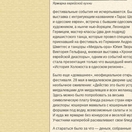
Ярмарка еврейской кухни
фестивальные события не исчерпываются. Б
выставка с интригующим названием «Тарас Ш
и одесские евреи», встреча с бывшим одесски
художником, а нынче нью-йоркцем, Леонидом
Гервицем, мастер-классы (два дня подряд)
идишистского танца, которые провел специал
приехавший на фестиваль из Германии Андре
Шмитгес и танцоры «Мигдаль-ора» Юлия Твор
Виктория Гельфанд, книжная выставка «Хрони
еврейской диаспоры», одним из событий кото
стала презентация только что вышедшей книг
«История Холокоста в одесском регионе»...
Было еще «домашнее», неофициальное откр
фестиваля. 28 мая в мигдалевском дворике ца
необычное оживление: «Действо это было уст
мигдалевцами для мигдалевцев и всех желающ
Здесь можно было попробовать за весьма
символическую плату блюда разных стран евр
диаспоры: кошерная мамалыга с кошерным ви
форшмак под водку, всевозможные салаты и зак
И куда же ярмарке без конкурсов и веселой му
Участники наперебой расхваливают свои блюд
А стараться было за что — деньги, собранные