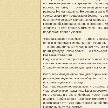
проживание участников, аренда автобусов и п
прочая... те поймут, что это смешные деньги д
размаха. Но мы нашли их! Не деньги, а друзей! 
сделал скидку или предоставил бесплатно зал
бесплатную рекламу, сам заплатил за проезд, 
Центр еврейского образования в Украине (г. Ки
«привез» на свои деньги А. Шмитгеса... тех, кто
поддержал, принял участие.
«Народы, распри позабыв» — и греки, и немцы
поляки, и французы, израильтяне и украинцы..
— многонациональный город, и нам, тем, кто т
ценит культуру, нечего делить — мы только ум
Вот такая коммерция.
Надо сказать, что и городские власти не остал
стороне, впервые мы получили отклик и помо
Управления по вопросам культуры и искусств.
Фестиваль «Радуга еврейской диаспоры» выш
рамки одной отдельно взятой общины, он ста
праздником для всего города.
Увы, невозможно перечесть всех, кто помогал 
участвовал в этом празднике. Здесь невозмож
мы это сделали в газете «Мигдаль-News», пер
номер которой вышел 3-тысячным тиражом к
фестивалю и стал уже раритетом в нашей биб
Поспрашивайте у знакомых...