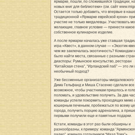
ярмарке, пошли, по сложившейся традиции, на
новых книг для библиотеки» (см. сайт www.migda
Остается только добавить, что впервые в наш
традиционной «Ярмарке еврейской кухни» пр
участие не только мигдалевцы. Участвовать мо
желающие, главное условие — принести какое
собственное кулинарное изделие.
А после ярмарки началась уже ставшая трад
игра «Квест», в данном случае — «Экзотик-кве
чем же заключалась экзотичность? Командам 
было найти места, связанные с разными стра
диаспоры: Румынское консульство, ресторан
“Китайская стена”, “Ирландский паб” — это ли
необычный подход?
Уже бессменные организаторы мигдалевского 
Дима Гельфанд и Миша Стасенко сделали все
возможное, чтобы участникам пришлось и гол
поломать, и удовольствие получить. За два ча
команды успели покормить проходящих мимо
кошерным печеньем, пробежаться по всему ц
города, получить порцию адреналина, а при
первыми получили еще и памятные подарки.
Кстати, команды в этот раз были обширны и
разнообразны, к примеру: команда “Армянског
радио”, команда сотрудников “Мазл Това”».