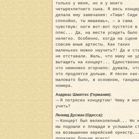
только у меня, но и у моего
четырехлетнего сына. Я весь конце
делала ему замечания: «Тише! Сиди
спокойно, ты мешаешь», — а сама
чувствую: ноги вот-вот пустятся в
пляс... Да, на месте усидеть было
нелегко. Особенно, когда на сцене
совсем юные артисты. Как таких
маленьких можно научить?! Да и ст
не отставали. Жаль, что маму не у
вытащить на концерт... Единственн
что немножко огорчило: думала, чт
это продлится дольше. И песен как
маловато было, в основном, танцев
номера.
Андреас Шмитгес (Германия):
—
Я потрясен концертом! Чему я мо
учить?
Леонид Дусман (Одесса):
—
Концерт был великолепный... Но 
мы подошли к площади и услышали с
на возвышении еврейский оркестр..
поразило больше всего!