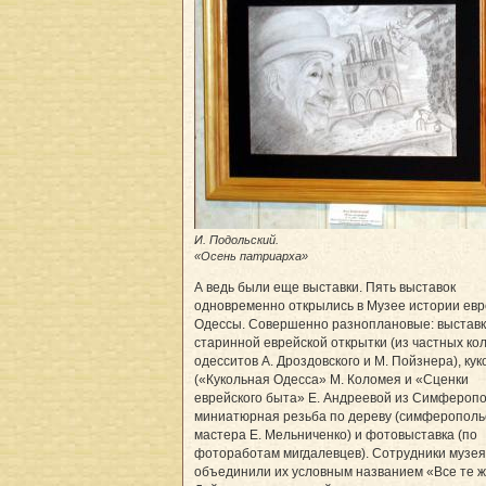
И. Подольский.
«Осень патриарха»
А ведь были еще выставки. Пять выставок
одновременно открылись в Музее истории евр
Одессы. Совершенно разноплановые: выстав
старинной еврейской открытки (из частных ко
одесситов А. Дроздовского и М. Пойзнера), ку
(«Кукольная Одесса» М. Коломея и «Сценки
еврейского быта» Е. Андреевой из Симферопо
миниатюрная резьба по дереву (симферополь
мастера Е. Мельниченко) и фотовыставка (по
фотоработам мигдалевцев). Сотрудники музея
объединили их условным названием «Все те ж