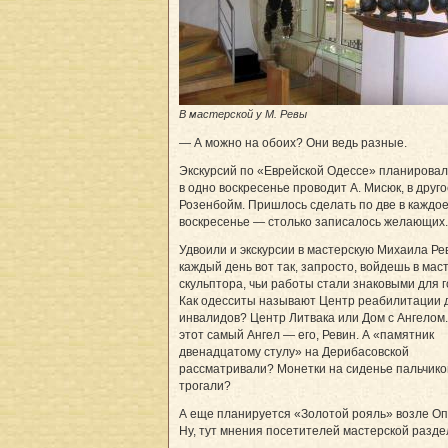
В мастерской у М. Ревы
— А можно на обоих? Они ведь разные.
Экскурсий по «Еврейской Одессе» планировал
в одно воскресенье проводит А. Мисюк, в друго
Розенбойм. Пришлось сделать по две в каждо
воскресенье — столько записалось желающих.
Удвоили и экскурсии в мастерскую Михаила Р
каждый день вот так, запросто, войдешь в мас
скульптора, чьи работы стали знаковыми для г
Как одесситы называют Центр реабилитации 
инвалидов? Центр Литвака или Дом с Ангелом.
этот самый Ангел — его, Ревин. А «памятник
двенадцатому стулу» на Дерибасовской
рассматривали? Монетки на сиденье пальчик
трогали?
А еще планируется «Золотой рояль» возле Оп
Ну, тут мнения посетителей мастерской раздел