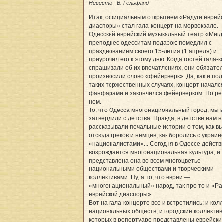
Невеста - В. Гельфанд
Итак, официальным открытием «Радуги еврей
диаспоры» стал гала-концерт на морвокзале.
Одесский еврейский музыкальный театр «Миг
преподнес одесситам подарок: помедлил с
празднованием своего 15-летия (1 апреля) и
приурочил его к этому дню. Когда гостей гала-
спрашивали об их впечатлениях, они обязате
произносили слово «фейерверк». Да, как и по
таких торжественных случаях, концерт началс
фанфарами и закончился фейерверком. Но реч
нем.
То, что Одесса многонациональный город, мы 
затвердили с детства. Правда, в детстве нам 
рассказывали печальные истории о том, как в
отсюда греков и немцев, как боролись с украи
«националистами»... Сегодня в Одессе дейст
возрождается многонациональная культура, и
представлена она во всем многоцветье
национальными обществами и творческими
коллективами. Ну, а то, что евреи —
«многонациональный» народ, так про то и «Ра
еврейской диаспоры».
Вот на гала-концерте все и встретились: и ко
национальных обществ, и городские коллектив
которых в репертуаре представлены еврейски