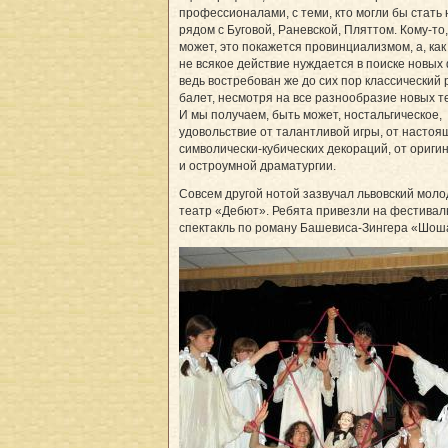
профессионалами, с теми, кто могли бы стать 
рядом с Буговой, Раневской, Пляттом. Кому-то
может, это покажется провинциализмом, а, как
не всякое действие нуждается в поиске новы
ведь востребован же до сих пор классический 
балет, несмотря на все разнообразие новых т
И мы получаем, быть может, ностальгическое,
удовольствие от талантливой игры, от настоящ
символически-кубических декораций, от ориги
и остроумной драматургии.
Совсем другой нотой зазвучал львовский мол
театр «Дебют». Ребята привезли на фестивал
спектакль по роману Башевиса-Зингера «Шош