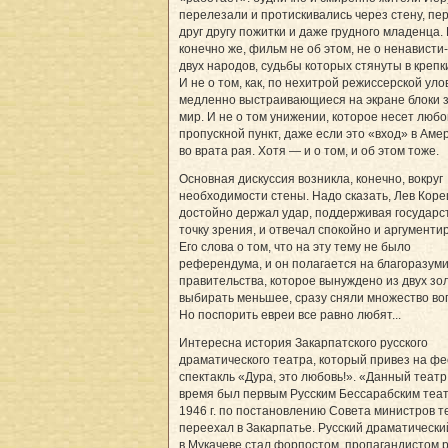
перелезали и протискивались через стену, пе
друг другу пожитки и даже грудного младенца. 
конечно же, фильм не об этом, не о ненависти
двух народов, судьбы которых стянуты в крепк
И не о том, как, по нехитрой режиссерской уло
медленно выстраивающиеся на экране блоки 
мир. И не о том унижении, которое несет любо
пропускной пункт, даже если это «вход» в Аме
во врата рая. Хотя — и о том, и об этом тоже.
Основная дискуссия возникла, конечно, вокруг
необходимости стены. Надо сказать, Лев Коре
достойно держал удар, поддерживая государ
точку зрения, и отвечал спокойно и аргументи
Его слова о том, что на эту тему не было
референдума, и он полагается на благоразуми
правительства, которое вынуждено из двух зо
выбирать меньшее, сразу сняли множество во
Но поспорить евреи все равно любят...
Интересна история Закарпатского русского
драматического театра, который привез на ф
спектакль «Дура, это любовь!». «Данный театр
время был первым Русским Бессарабским теат
1946 г. по постановлению Совета министров т
переехал в Закарпатье. Русский драматически
в Мукачеве стал форпостом, пропагандистом 