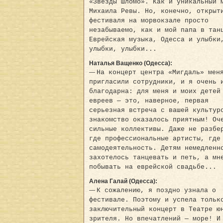
«Звезды Шломо». Как и уникальный 
Михаила Ревы. Но, конечно, открыт
фестиваля на морвокзале просто
незабываемо, как и мой папа в тан
Еврейская музыка, Одесса и улыбки
улыбки, улыбки...
Наталья Ващенко (Одесса):
—
На концерт центра «Мигдаль» мен
пригласили сотрудники, и я очень 
благодарна: для меня и моих детей
евреев — это, наверное, первая
серьезная встреча с вашей культур
знакомство оказалось приятным! Оч
сильные коллективы. Даже не разбе
где профессиональные артисты, где
самодеятельность. Детям немедленн
захотелось танцевать и петь, а мн
побывать на еврейской свадьбе...
Алена Галай (Одесса):
—
К сожалению, я поздно узнала о
фестивале. Поэтому и успела тольк
заключительный концерт в Театре ю
зрителя. Но впечатлений — море! И