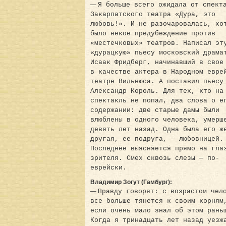
—
Я больше всего ожидала от спект
Закарпатского театра «Дура, это
любовь!». И не разочаровалась, хо
было некое предубеждение против
«местечковых» театров. Написал эт
«дурацкую» пьесу московский драма
Исаак Фридберг, начинавший в свое
в качестве актера в Народном евре
театре Вильнюса. А поставил пьесу
Александр Король. Для тех, кто на
спектакль не попал, два слова о е
содержании: две старые дамы были
влюблены в одного человека, умерш
девять лет назад. Одна была его ж
другая, ее подруга, — любовницей.
Последнее выясняется прямо на гла
зрителя. Смех сквозь слезы — по-
еврейски.
Владимир Зогут (Гамбург):
—
Правду говорят: с возрастом чел
все больше тянется к своим корням
если очень мало знал об этом рань
Когда я тринадцать лет назад уезж