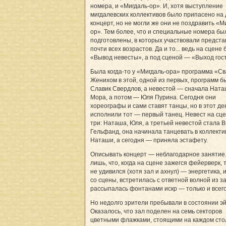
номера, и «Мигдаль-ор». И, хотя выступление
мигдалевских коллективов было припасено на 
концерт, но не могли же они не поздравить «М
ор». Тем более, что и специальные номера бы
подготовлены, в которых участвовали предст
почти всех возрастов. Да и то... ведь на сцене
«Вывод невесты», а под сценой — «Выход гос
Была когда-то у «Мигдаль-ора» программа «Св
Женихом в этой, одной из первых, программ б
Славик Свердлов, а невестой — сначала Нат
Мора, а потом — Юля Пурина. Сегодня они
хореографы и сами ставят танцы, но в этот де
исполнили тот — первый танец. Невест на сц
три: Наташа, Юля, а третьей невестой стала В
Гельфанд, она начинала танцевать в коллекти
Наташи, а сегодня — приняла эстафету.
Описывать концерт — неблагодарное занятие
лишь, что, когда на сцене зажегся фейерверк, 
не удивился (хотя зал и ахнул) — энергетика,
со сцены, встретилась с ответной волной из з
рассыпалась фонтанами искр — только и всего.
Но недолго зрители пребывали в состоянии э
Оказалось, что зал поделен на семь секторов
цветными флажками, стоящими на каждом сто