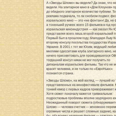
А «Звезды Шломо» вы видели? Да знаю, что н
видели. На элитарное кино в «Дом Клоунов» 
до обидного элитарное количество публики. То
реклама подкачала, то ли снобизм подвел: фе
израильского кино — это «не фонтан»! Да, не 
а тоненький ручеек: всего 15 фильмов в год п
израильская киноиндустрия — как сказал Ян 
представляя всего лишь второй израильский п
Первый был в прошлом году, благодаря Льву К
второму консулу посольства государства Изра
Украине. В 2001 г. тот же Юсим, ведущий люби
многими одесситами клуба элитарного кино, не
ничего присоветовать для проводившегося ОФ
тогдашний консул никак не мог получить по
дипканалам израильские фильмы. Так что не м
красит человека, и не только по «ЕвроНьюс»
познается страна.
«Звезды Шломо», на мой взгляд, — лучший из 
представленных на кинофестивале фильмов. 
тонкий юмор с первых кадров привораживает к
Хотя сюжет поначалу кажется тривиальным:
подростковые проблемы вполне заурядного ю
Неожиданный поворот сюжета (обнаруживаетс
Шломо — человек-счетчик — мгновенно пере
огромные числа и решает сложные задачи), к
бы, объясняет название фильма — зажглась з