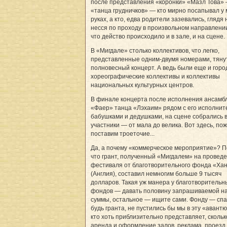
после представления «коронки» «Мазл Това»
«танца грудничков» — кто мирно посапывал у
руках, а кто, едва родители зазевались, глядя 
несся по проходу в произвольном направлении
что действо происходило и в зале, и на сцене.
В «Мигдале» столько коллективов, что легко,
представленные одним-двумя номерами, тяну
полновесный концерт. А ведь были еще и горо
хореографические коллективы и коллективы
национальных культурных центров.
В финале концерта после исполнения ансамб
«Фаер» танца «Лэхаим» рядом с его исполни
бабушками и дедушками, на сцене собрались 
участники — от мала до велика. Вот здесь, пож
поставим троеточие...
Да, а почему «коммерческое мероприятие»? П
что грант, полученный «Мигдалем» на провед
фестиваля от благотворительного фонда «Ха
(Англия), составил немногим больше 9 тысяч
долларов. Такая уж манера у благотворительн
фондов — давать половину запрашиваемой на
суммы, остальное — ищите сами. Фонду — спа
будь гранта, не пустились бы мы в эту «авант
кто хоть приблизительно представляет, скольк
аренда и оформление залов, реклама, проезд