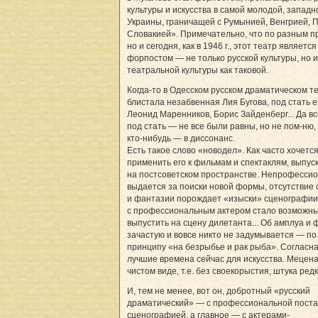
культуры и искусства в самой молодой, западн
Украины, граничащей с Румынией, Венгрией, 
Словакией». Примечательно, что по разным п
но и сегодня, как в 1946 г., этот театр является
форпостом — не только русской культуры, но и
театральной культуры как таковой.
Когда-то в Одесском русском драматическом т
блистала незабвенная Лия Бугова, под стать 
Леонид Маренников, Борис Зайденберг... Да в
под стать — не все были равны, но не пом-ню,
кто-нибудь — в диссонанс.
Есть такое слово «новодел». Как часто хочетс
применить его к фильмам и спектаклям, выпу
на постсоветском пространстве. Непрофесси
выдается за поиски новой формы, отсутствие 
и фантазии порождает «изыски» сценографии
с профессиональным актером стало возможн
выпустить на сцену дилетанта... Об амплуа и 
зачастую и вовсе никто не задумывается — по
принципу «на безрыбье и рак рыба». Согласна
лучшие времена сейчас для искусства. Мецена
чистом виде, т.е. без своекорыстия, штука ред
И, тем не менее, вот он, добротный «русский
драматический» — с профессиональной поста
сценографией, а главное — с актерами-