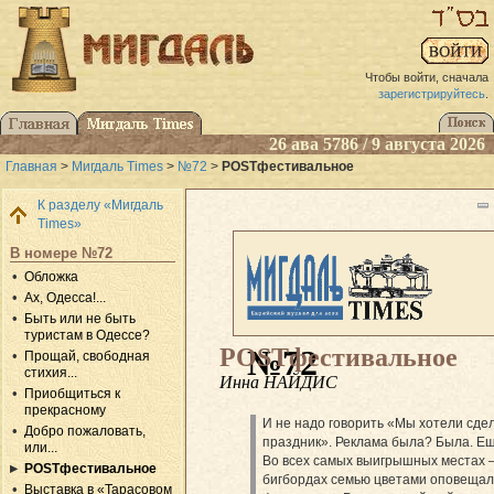
Чтобы войти, сначала
зарегистрируйтесь
.
26 ава 5786 / 9 августа 2026
Главная
>
Мигдаль Times
>
№72
>
POSTфестивальное
К разделу «Мигдаль
Times»
В номере №72
Обложка
Ах, Одесса!...
Быть или не быть
туристам в Одессе?
POSTфестивальное
№72
Прощай, свободная
стихия...
Инна НАЙДИС
Приобщиться к
прекрасному
И не надо говорить «Мы хотели сде
Добро пожаловать,
праздник». Реклама была? Была. Ещ
или...
Во всех самых выигрышных местах 
POSTфестивальное
бигбордах семью цветами оповещал
Выставка в «Тарасовом