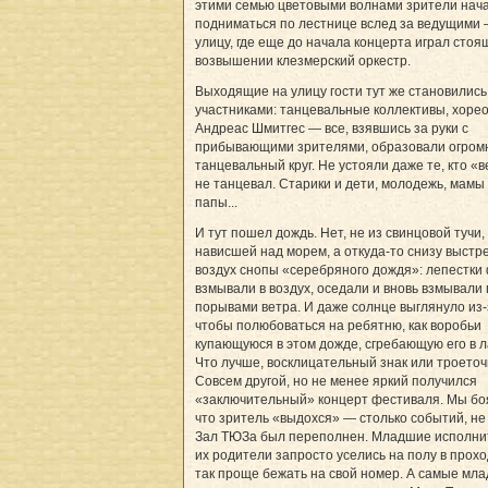
этими семью цветовыми волнами зрители нач
подниматься по лестнице вслед за ведущими 
улицу, где еще до начала концерта играл стоя
возвышении клезмерский оркестр.
Выходящие на улицу гости тут же становились
участниками: танцевальные коллективы, хоре
Андреас Шмитгес — все, взявшись за руки с
прибывающими зрителями, образовали огром
танцевальный круг. Не устояли даже те, кто «
не танцевал. Старики и дети, молодежь, мамы
папы...
И тут пошел дождь. Нет, не из свинцовой тучи,
нависшей над морем, а откуда-то снизу выстр
воздух снопы «серебряного дождя»: лепестки
взмывали в воздух, оседали и вновь взмывали
порывами ветра. И даже солнце выглянуло из-з
чтобы полюбоваться на ребятню, как воробьи
купающуюся в этом дожде, сгребающую его в 
Что лучше, восклицательный знак или троето
Совсем другой, но не менее яркий получился
«заключительный» концерт фестиваля. Мы бо
что зритель «выдохся» — столько событий, не
Зал ТЮЗа был переполнен. Младшие исполни
их родители запросто уселись на полу в прох
так проще бежать на свой номер. А самые мл