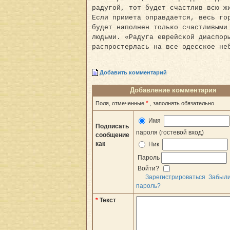
радугой, тот будет счастлив всю ж
Если примета оправдается, весь го
будет наполнен только счастливыми
людьми. «Радуга еврейской диаспор
распростерлась на все одесское не
Добавить комментарий
Добавление комментария
*
Поля, отмеченные
, заполнять обязательно
Имя
Подписать
пароля (гостевой вход)
сообщение
как
Ник
Пароль
Войти?
Зарегистрироваться
Забыл
пароль?
*
Текст