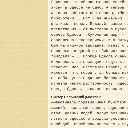
Германию, такой насыщенной еврейс
жизни в Одессе не было. А теперь
активно работают обе общины, «Миг
библиотеки... Вот и на нынешний
фестиваль попал. Пожалуй, самые с
впечатления — от выставок в Музее
евреев Одессы. «Кукольный мир» —
совершенно неповторимый! И в Литм
был на книжной выставке. Увезу с 
несколько изданий из «Библиотечки
“Мигдаля”»... Вообще Одесса очень
изменилась за последние годы: кто
говорит, мол, настоящая Европа, а
кажется, что город стал больше по
на себя, ушла недавняя безликость
исчезла некая растерянность. Одес
всегда Одесса, этим все сказано.
Виктор Сапритский (Москва):
—
Фестиваль поразил меня буйством
эмоций, радостью танцев, единение
столь разных людей, вдруг возникш
легкого одесского воздуха упоение
свободой, еврейским весельем и гр