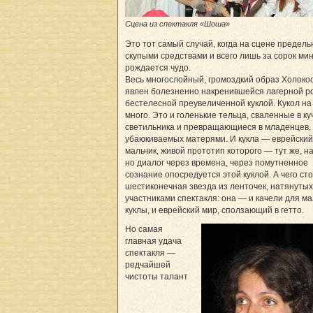
Сцена из спектакля «Шоша»
Это тот самый случай, когда на сцене предель
скупыми средствами и всего лишь за сорок ми
рождается чудо.
Весь многослойный, громоздкий образ Холоко
явлен болезненно накренившейся лагерной р
бестелесной преувеличенной куклой. Кукол на
много. Это и голенькие тельца, сваленные в ку
светильника и превращающиеся в младенцев,
убаюкиваемых матерями. И кукла — еврейский
мальчик, живой прототип которого — тут же, на
но диалог через времена, через помутненное
сознание опосредуется этой куклой. А чего ст
шестиконечная звезда из ленточек, натянутых
участниками спектакля: она — и качели для ма
куклы, и еврейский мир, сползающий в гетто.
Но самая
главная удача
спектакля —
редчайшей
чистоты талант