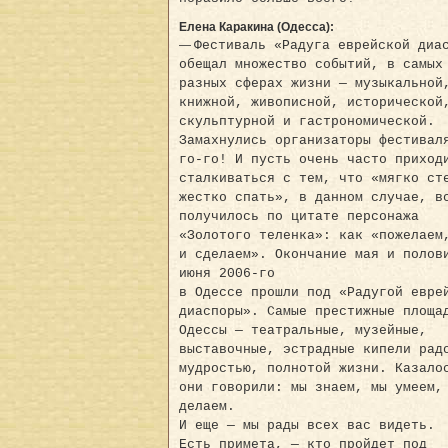
Елена Каракина (Одесса):
—
Фестиваль «Радуга еврейской диа
обещал множество событий, в самых
разных сферах жизни — музыкальной
книжной, живописной, исторической
скульптурной и гастрономической.
Замахнулись организаторы фестивал
го-го! И пусть очень часто приход
сталкиваться с тем, что «мягко ст
жестко спать», в данном случае, в
получилось по цитате персонажа
«Золотого теленка»: как «пожелаем
и сделаем». Окончание мая и полов
июня 2006-го
в Одессе прошли под «Радугой евре
диаспоры». Самые престижные площа
Одессы — театральные, музейные,
выставочные, эстрадные кипели рад
мудростью, полнотой жизни. Казало
они говорили: мы знаем, мы умеем,
делаем.
И еще — мы рады всех вас видеть.
Есть примета, — кто пройдет под