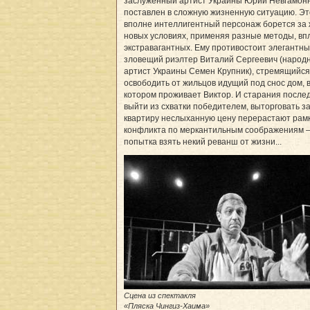
заслуженный артист Украины Юрий Невгамон
поставлен в сложную жизненную ситуацию. Эт
вполне интеллигентный персонаж борется за 
новых условиях, применяя разные методы, вп
экстравагантных. Ему противостоит элегантн
зловещий риэлтер Виталий Сергеевич (народ
артист Украины Семен Крупник), стремящийся
освободить от жильцов идущий под снос дом, 
котором проживает Виктор. И старания после
выйти из схватки победителем, выторговать з
квартиру неслыханную цену перерастают рам
конфликта по меркантильным соображениям 
попытка взять некий реванш от жизни...
Сцена из спектакля
«Пляска Чингиз-Хаима»