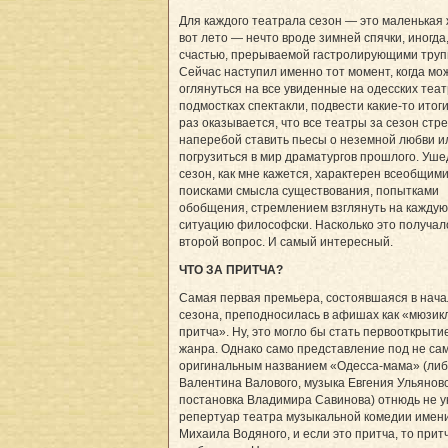
Для каждого театрала сезон — это маленькая 
вот лето — нечто вроде зимней спячки, иногда,
счастью, прерываемой гастролирующими труп
Сейчас наступил именно тот момент, когда мо
оглянуться на все увиденные на одесских теа
подмостках спектакли, подвести какие-то итог
раз оказывается, что все театры за сезон стр
наперебой ставить пьесы о неземной любви и
погрузиться в мир драматургов прошлого. Уш
сезон, как мне кажется, характерен всеобщим
поисками смысла существования, попытками
обобщения, стремлением взглянуть на каждую
ситуацию философски. Насколько это получал
второй вопрос. И самый интересный.
ЧТО ЗА ПРИТЧА?
Самая первая премьера, состоявшаяся в нач
сезона, преподносилась в афишах как «мюзик
притча». Ну, это могло бы стать первооткрыти
жанра. Однако само представление под не са
оригинальным названием «Одесса-мама» (ли
Валентина Валового, музыка Евгения Ульяновс
постановка Владимира Савинова) отнюдь не у
репертуар театра музыкальной комедии имен
Михаила Водяного, и если это притча, то прит