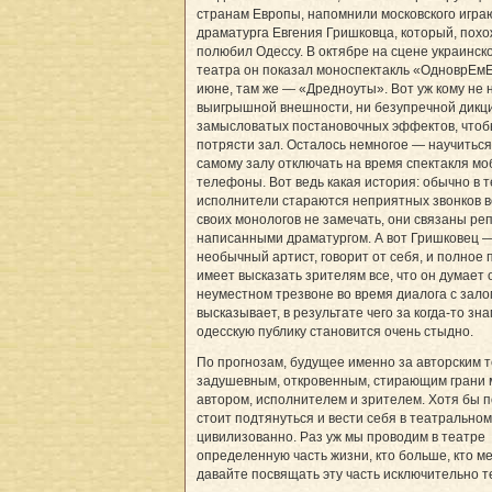
странам Европы, напомнили московского игра
драматурга Евгения Гришковца, который, похо
полюбил Одессу. В октябре на сцене украинск
театра он показал моноспектакль «ОдноврЕмЕ
июне, там же — «Дредноуты». Вот уж кому не 
выигрышной внешности, ни безупречной дикци
замысловатых постановочных эффектов, что
потрясти зал. Осталось немногое — научиться
самому залу отключать на время спектакля м
телефоны. Вот ведь какая история: обычно в 
исполнители стараются неприятных звонков в
своих монологов не замечать, они связаны ре
написанными драматургом. А вот Гришковец 
необычный артист, говорит от себя, и полное 
имеет высказать зрителям все, что он думает 
неуместном трезвоне во время диалога с зало
высказывает, в результате чего за когда-то з
одесскую публику становится очень стыдно.
По прогнозам, будущее именно за авторским 
задушевным, откровенным, стирающим грани
автором, исполнителем и зрителем. Хотя бы 
стоит подтянуться и вести себя в театральном
цивилизованно. Раз уж мы проводим в театре
определенную часть жизни, кто больше, кто м
давайте посвящать эту часть исключительно т