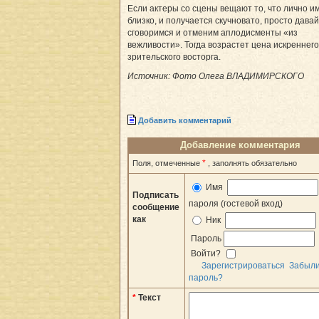
Если актеры со сцены вещают то, что лично и
близко, и получается скучновато, просто дава
сговоримся и отменим аплодисменты «из
вежливости». Тогда возрастет цена искреннего
зрительского восторга.
Источник: Фото Олега ВЛАДИМИРСКОГО
Добавить комментарий
Добавление комментария
*
Поля, отмеченные
, заполнять обязательно
Имя
Подписать
пароля (гостевой вход)
сообщение
как
Ник
Пароль
Войти?
Зарегистрироваться
Забыл
пароль?
*
Текст