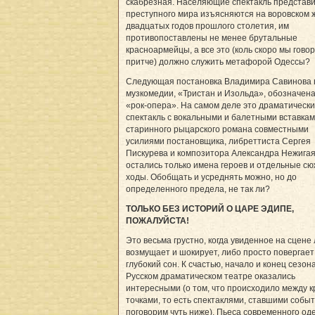
скабрезная. Населяющие спектакль представ
преступного мира изъясняются на воровском 
двадцатых годов прошлого столетия, им
противопоставлены не менее брутальные
красноармейцы, а все это (коль скоро мы гово
притче) должно служить метафорой Одессы?
Cледующая постановка Владимира Савинова 
музкомедии, «Тристан и Изольда», обозначена
«рок-опера». На самом деле это драматическ
спектакль с вокальными и балетными вставками
старинного рыцарского романа совместными
усилиями постановщика, либреттиста Сергея
Пискурева и композитора Александра Нежига
остались только имена героев и отдельные с
ходы. Обобщать и усреднять можно, но до
определенного предела, не так ли?
ТОЛЬКО БЕЗ ИСТОРИЙ О ЦАРЕ ЭДИПЕ,
ПОЖАЛУЙСТА!
Это весьма грустно, когда увиденное на сцене
возмущает и шокирует, либо просто повергает
глубокий сон. К счастью, начало и конец сезона
Русском драматическом театре оказались
интересными (о том, что происходило между 
точками, то есть спектаклями, ставшими собы
поговорим чуть ниже). Пьеса современного од