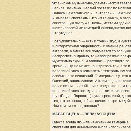
украинском музыкально-драматическом театр
Василя Василько. Первый поставил по мотива
Панаса Саксаганского «Шантрапа» и шекспиро
«Гамлета» спектакль «Что им Гекуба?», а вто
собственную пьесу «ХII ночь», местами вдохн
шекспировской же комедией «Двенадцатая ноч
Что угодно».
Вот удивительно — есть и тонкий вкус, и чувст
и литературная одаренность, и умение работа
актерами, а вместе все получается то волнующ
беспросветно мрачно, то невообразимо прекра
мучительно скучно. И главное — растянуто во
времени. Ну, не может наш зритель три, а то и 
половиной часа высиживать в театральном за
особых на то оснований. Темперамент у него н
Одесский, одним словом. А Клим еще и потеша
после окончания «ХII ночи», когда в полном три
половиной часа назад зале остается человек с
Шут (Богдан Паршаков) пугает репликой, деска
тех, кто не понял, сейчас начнется третье дейс
Над кем смеетесь, господа?
МАЛАЯ СЦЕНА — ВЕЛИКАЯ СЦЕНА
Одесса всегда любила изысканные камерные
спектакли для небольшого числа исполнителей