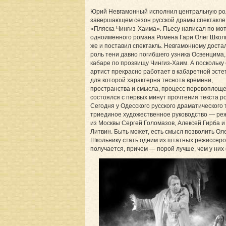
Юрий Невгамонный исполнил центральную рол
завершающем сезон русской драмы спектакл
«Пляска Чингиз-Хаима». Пьесу написал по мо
одноименного романа Ромена Гари Олег Школь
же и поставил спектакль. Невгамонному доста
роль тени давно погибшего узника Освенцима,
кабаре по прозвищу Чингиз-Хаим. А поскольку
артист прекрасно работает в кабаретной эсте
для которой характерна теснота времени,
пространства и смысла, процесс перевоплощ
состоялся с первых минут прочтения текста р
Сегодня у Одесского русского драматического
триединое художественное руководство — ре
из Москвы Сергей Голомазов, Алексей Гирба и
Литвин. Быть может, есть смысл позволить Ол
Школьнику стать одним из штатных режиссеро
получается, причем — порой лучше, чем у них 