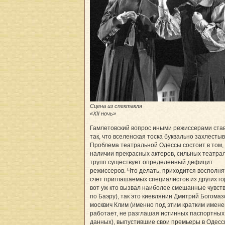
Сцена из спектакля
«XII ночь»
Гамлетовский вопрос иными режиссерами ста
так, что вселенская тоска буквально захлестыв
Проблема театральной Одессы состоит в том, 
наличии прекрасных актеров, сильных театра
трупп существует определенный дефицит
режиссеров. Что делать, приходится восполня
счет приглашаемых специалистов из других го
вот уж кто вызвал наиболее смешанные чувств
по Баэру), так это киевлянин Дмитрий Богомаз
москвич Клим (именно под этим кратким имене
работает, не разглашая истинных паспортных
данных), выпустившие свои премьеры в Одесс