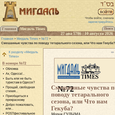
Чтобы войти, сначала
зарегистрируйтесь
.
27 ава 5786 / 10 августа 2026
Главная
>
Мигдаль Times
>
№72
>
Смешанные чувства по поводу тетарального сезона, или Что нам Гекуба?
К разделу «Мигдаль
Times»
В номере №72
Обложка
Ах, Одесса!...
Быть или не быть
туристам в Одессе?
Смешанные чувства п
№72
Прощай, свободная
стихия...
поводу тетарального
Приобщиться к
сезона, или Что нам
прекрасному
Добро пожаловать,
Гекуба?
или...
POSTфестивальное
Мария ГУДЫМА