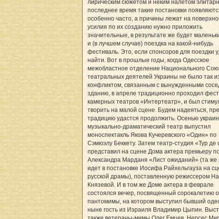
лирическим сюжетом и неким налетом элитарн
последнее время такие постановки появляютс
особенно часто, а причины лежат на поверхно
усилия по их созданию нужно приложить
значительные, в результате же будет маленьк
и (в лучшем случае) поездка на какой-нибудь
фестиваль. Это, если спонсоров для поездки 
найти. Вот в прошлые годы, когда Одесское
межобластное отделение Национального Сою
театральных деятелей Украины не было так и
конфликтом, связанным с вынужденными сосе
зданию, в апреле традиционно проходил фес
камерных театров «Интертеатр», и был стиму
творить на малой сцене. Будем надеяться, пр
традицию удастся продолжить. Осенью украин
музыкально-драматический театр выпустил
моноспектакль Якова Кучеревского «Один» по
Сэмюэлу Беккету. Затем театр-студия «Тур де
представил на сцене Дома актера премьеру п
Александра Марданя «Лист ожиданий» (та же 
идет в постановке Иосифа Райхельгауза на с
русской драмы), поставленную режиссером Н
Князевой. И в том же Доме актера в феврале
состоялся вечер, посвященный сорокалетию 
пантомимы, на котором выступил бывший одес
ныне гость из Израиля Владимир Цыпин. Выс
также ветераны-мимы Олег Емцев, Нерсес Ми