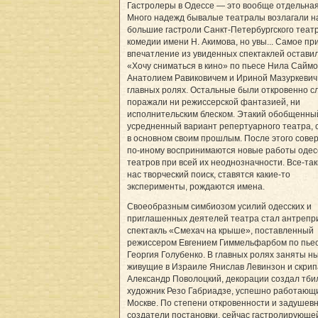
Гастролеры в Одессе — это вообще отдельная
Много надежд бывалые театралы возлагали н
большие гастроли Санкт-Петербургского теат
комедии имени Н. Акимова, но увы... Самое пр
впечатление из увиденных спектаклей оставил
«Хочу сниматься в кино» по пьесе Нила Саймо
Анатолием Равиковичем и Ириной Мазуркевич
главных ролях. Остальные были откровенно с
поражали ни режиссерской фантазией, ни
исполнительским блеском. Этакий обобщенны
усредненный вариант репертуарного театра, 
в основном своим прошлым. После этого сов
по-иному воспринимаются новые работы одес
театров при всей их неоднозначности. Все-так
нас творческий поиск, ставятся какие-то
эксперименты, рождаются имена.
Своеобразным симбиозом усилий одесских и
приглашенных деятелей театра стал антреп
спектакль «Смехач на крыше», поставленный
режиссером Евгением Гиммельфарбом по пье
Георгия Голубенко. В главных ролях заняты н
живущие в Израиле Янислав Левинзон и скрип
Александр Поволоцкий, декорации создал тби
художник Резо Габриадзе, успешно работающ
Москве. По степени откровенности и задушев
создатели постановки, сейчас гастролирующе