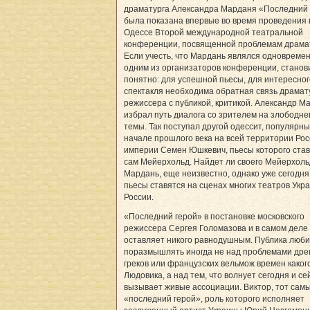
драматурга Александра Марданя «Последний 
была показана впервые во время проведения 
Одессе Второй международной театральной
конференции, посвященной проблемам драмат
Если учесть, что Мардань являлся одновреме
одним из организаторов конференции, станов
понятно: для успешной пьесы, для интересног
спектакля необходима обратная связь драмат
режиссера с публикой, критикой. Александр М
избрал путь диалога со зрителем на злободн
темы. Так поступал другой одессит, популярны
начале прошлого века на всей территории Ро
империи Семен Юшкевич, пьесы которого ста
сам Мейерхольд. Найдет ли своего Мейерхол
Мардань, еще неизвестно, однако уже сегодня
пьесы ставятся на сценах многих театров Укр
России.
«Последний герой» в постановке московского
режиссера Сергея Голомазова и в самом деле
оставляет никого равнодушным. Публика люби
поразмышлять иногда не над проблемами дре
греков или французских вельмож времен каког
Людовика, а над тем, что волнует сегодня и се
вызывает живые ассоциации. Виктор, тот сам
«последний герой», роль которого исполняет