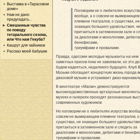
Выставка в «Тарасовом
доме»
Поговорим не о любителях искусств
Нам не дано
вообще, а о совсем не вымирающем
предугадать...
племени театралов, о существах, не
Смешанные чувства
знающих большего удовольствия, ч
по поводу
притаиться в затемненном зале и с
тетарального сезона,
за диалогами и монологами, дебюта
или Что нам Гекуба?
бенефисами,
Кашрут для чайников
триумфами и провалами.
Рассказ моей бабушки
Правда, одесские молодые музыканты на нем
заметных призов пока не завоевали, но это де
будем надеяться, недалекого будущего. Клуб 
Музыки обогащает концертную жизнь города 
джазовой музыки и устраивает джаз-карнавал
В кинотеатре «Маски» демонстрируются
высокохудожественные артхаусные киноленты
музеях и галереях проходят резонансные выс
современных художников.
Но поговорим не о любителях искусства вообщ
совсем не вымирающем племени театралов, о
существах, не знающих большего удовольстви
притаиться в затемненном зале и следить за
диалогами и монологами, дебютами и бенефи
триумфами и провалами.