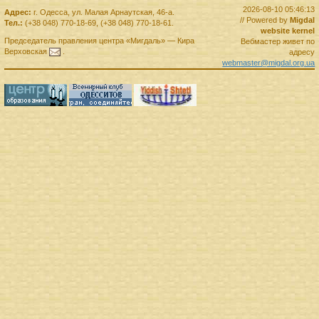
2026-08-10 05:46:13
Адрес:
г.
Одесса
,
ул. Малая Арнаутская, 46-а.
// Powered by
Migdal
Тел.:
(+38 048) 770-18-69
,
(+38 048) 770-18-61
.
website kernel
Председатель правления
центра
«Мигдаль»
—
Кира
Вебмастер живет по
Верховская
.
адресу
webmaster@migdal.org.ua