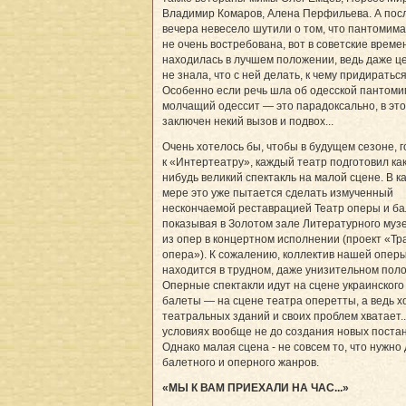
Владимир Комаров, Алена Перфильева. А пос
вечера невесело шутили о том, что пантомима
не очень востребована, вот в советские време
находилась в лучшем положении, ведь даже ц
не знала, что с ней делать, к чему придираться
Особенно если речь шла об одесской пантоми
молчащий одессит — это парадоксально, в эт
заключен некий вызов и подвох...
Очень хотелось бы, чтобы в будущем сезоне, г
к «Интертеатру», каждый театр подготовил ка
нибудь великий спектакль на малой сцене. В к
мере это уже пытается сделать измученный
нескончаемой реставрацией Театр оперы и ба
показывая в Золотом зале Литературного муз
из опер в концертном исполнении (проект «Тр
опера»). К сожалению, коллектив нашей опер
находится в трудном, даже унизительном пол
Оперные спектакли идут на сцене украинского
балеты — на сцене театра оперетты, а ведь 
театральных зданий и своих проблем хватает..
условиях вообще не до создания новых постан
Однако малая сцена - не совсем то, что нужно
балетного и оперного жанров.
«МЫ К ВАМ ПРИЕХАЛИ НА ЧАС...»