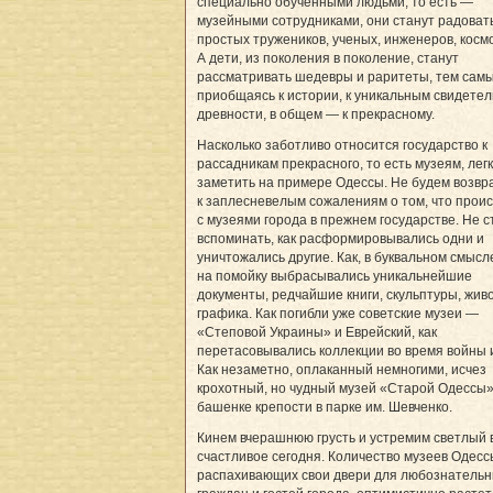
специально обученными людьми, то есть —
музейными сотрудниками, они станут радовать
простых тружеников, ученых, инженеров, косм
А дети, из поколения в поколение, станут
рассматривать шедевры и раритеты, тем сам
приобщаясь к истории, к уникальным свидете
древности, в общем — к прекрасному.
Насколько заботливо относится государство к
рассадникам прекрасного, то есть музеям, лег
заметить на примере Одессы. Не будем возв
к заплесневелым сожалениям о том, что прои
с музеями города в прежнем государстве. Не 
вспоминать, как расформировывались одни и
уничтожались другие. Как, в буквальном смысл
на помойку выбрасывались уникальнейшие
документы, редчайшие книги, скульптуры, жив
графика. Как погибли уже советские музеи —
«Степовой Украины» и Еврейский, как
перетасовывались коллекции во время войны 
Как незаметно, оплаканный немногими, исчез
крохотный, но чудный музей «Старой Одессы»
башенке крепости в парке им. Шевченко.
Кинем вчерашнюю грусть и устремим светлый 
счастливое сегодня. Количество музеев Одесс
распахивающих свои двери для любознатель