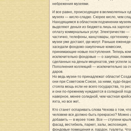
небрежения музеями.
И все равно, происходящее в великолепных о
музеях — кисло-сладко. Скорее кисло, чем сла
Находящимся в областном подчинении музея
выделяют деньги из бюджета лишь на зарплат
оплату коммунальных услуг. Электричество —
частично, телефоны, канцтовары, оргтехнику 
музеи уже достают, где могут. Раньше еженед
заседали фондово-закупочные комиссии,
принимающие новые поступления. Теперь ком
исключительно фондовые — о закупках, поми
сделанных на деньги меценатов, уже успели з
Пополнения коллекций — исключительно за с
даров.
Но ведь музеи-то принадлежат области! Созд
они при Советском Союзе, за ними, худо-бедно
стояла мощь если не всего государства, то рес
и они по-прежнему нуждаются в солидной подп
наверное, менее солидной, чем частная крейс
яхта, но все же!..
Кто станет оспаривать слова Чехова о том, что
человеке все должно быть прекрасно? Можно
добавить — в музее тоже. Все — ступени крыл
фасад, вестибюль, паркет, залы, экспозиция,
фондовые помещения и, пардон, туалеты. Чт