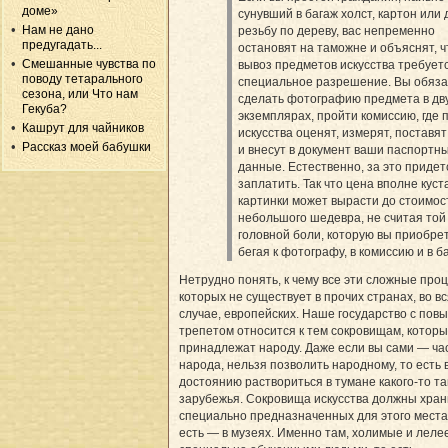
доме»
сунувший в багаж холст, картон или
Нам не дано
резьбу по дереву, вас непременно
предугадать...
остановят на таможне и объяснят, ч
Смешанные чувства по
вывоз предметов искусства требует
поводу тетарального
специальное разрешение. Вы обяз
сезона, или Что нам
сделать фотографию предмета в дв
Гекуба?
экземплярах, пройти комиссию, где
Кашрут для чайников
искусства оценят, измерят, поставят
Рассказ моей бабушки
и внесут в документ ваши паспортн
данные. Естественно, за это придет
заплатить. Так что цена вполне кус
картинки может вырасти до стоимос
небольшого шедевра, не считая той
головной боли, которую вы приобре
бегая к фотографу, в комиссию и в ба
Нетрудно понять, к чему все эти сложные про
которых не существует в прочих странах, во в
случае, европейских. Наше государство с по
трепетом относится к тем сокровищам, котор
принадлежат народу. Даже если вы сами — час
народа, нельзя позволить народному, то есть
достоянию раствориться в тумане какого-то т
зарубежья. Сокровища искусства должны хран
специально предназначенных для этого местах
есть — в музеях. Именно там, холимые и лел