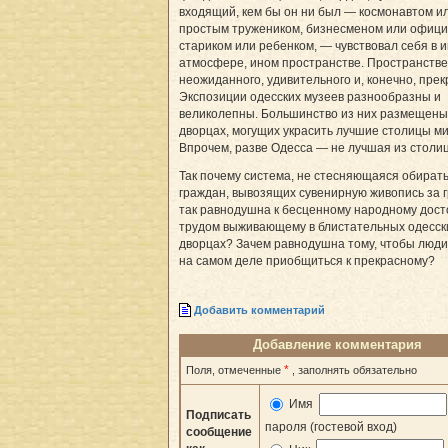
входящий, кем бы он ни был — космонавтом и
простым тружеником, бизнесменом или офици
стариком или ребенком, — чувствовал себя в 
атмосфере, ином пространстве. Пространстве
неожиданного, удивительного и, конечно, прек
Экспозиции одесских музеев разнообразны и
великолепны. Большинство из них размещены
дворцах, могущих украсить лучшие столицы ми
Впрочем, разве Одесса — не лучшая из столи
Так почему система, не стесняющаяся обират
граждан, вывозящих сувенирную живопись за г
так равнодушна к бесценному народному дост
трудом выживающему в блистательных одесск
дворцах? Зачем равнодушна тому, чтобы люди
на самом деле приобщиться к прекрасному?
Добавить комментарий
Добавление комментария
*
Поля, отмеченные
, заполнять обязательно
Имя
Подписать
пароля (гостевой вход)
сообщение