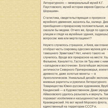
Литературного — мемориальный музей К.Г.
Паустовского, музей истории евреев Одессы 
Шорашим».
Статистика, свидетельствующая о прогрессе
музейного движения, казалось бы, налицо. Ди
приобщения к прекрасному положительная, ка
сказали бы медики. Отчего же, бродя по одесс
улицам и глядя на музейные здания, задаешь
вопросом: жив или мертв пациент?
Неужто случилось страшное, и Киев, как плани
отобрал часть сокровищ одесских музеев для 
тамошнего Эрмитажа? Нет, ничего такого не
случилось. Вроде все прекрасное на месте: Ха
Фальконе, Каналетто, Гастон ля Туш иже с ним
«западном и восточном». Богатейшая экспози
античности Северного Причерноморья, египет
древности, даже золотые монеты — в
Археологическом. Уникальный дизайн экспози
книжные раритеты и рукописи Литературного.
Товарищества Южно-русских художников, Вруб
Кандинский — в Художественном. Даже украде
Айвазовского удалось разыскать и вернуть. Та
поражает изобилием и насыщенностью экспо
Краеведческий. Но вот музей Морского флота,
единственный на территории СССР и,