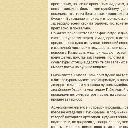
прекрасным, но все же просто жилым домом, 
посчастливилось больше, чем музейному здан
поселился кто-то из богатеньких и влиятельны
буратин. Вот здание и привели в порядок, и о
засверкало всеми своими гранями, что, конечно
прекрасно, и похвально.
Но как же приобщиться к прекрасному? Ведь е
скажешь туристам: перед вами дворец, в кото
представлена одна из лучших коллекций евро
и восточной живописи в государстве, они могут
поверить. Разве дом, куда приглашают гостей,
водят детей, дом, где выставлены полотна и
скульптуры, стоящие десятки тысяч зеленых е
бывает похож на рубище нищего?
Оказывается, бывает. Немногим лучше обстоя
в Литературном музее: в его анфиладе, выце
двадцать с лишним лет назад лучшим музейн
дизайнером Украины Анатолием Гайдамакой, 
провалами потолки, вытерт паркет, на стенах
процветает грибок.
Археологический музей отремонтировали... гре
вовсе не Академия Наук Украины, в подчинени
которой находятся археологи. Художественны
подкрасили, не докрасив до конца. Краеведческ
счастью, успели отремонтировать до эпохи по