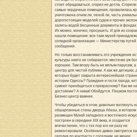
стоит обрадоваться, сгорел не дотла. Сгорели
самые чердачные помещения, провалилась к
уничтожена огнем ли, пеной ли, часть уникаль
дорогостоящих моделей судов и прочих экспон
залиты водой бесценные документы в фондах 
Их можно, конечно, просушить. И для их сохр
нашли помещение: все-таки музей принадлеж
солидной организации — Министерству путей
сообщения.
Но только восстанавливать это учреждение ис
культуры никто не собирается: местечко уж бо
хорошее. Там впору быть не вялым парусам, а
центру для чистой публики. А как же детишки, 
которых будет закрыта интереснейшая стран
истории Одессы? Граждане и гости города, ко
сумеют приобщиться к прекрасному? Как же н
достояние? А никак! Обойдутся. Пешком посто
Бизнес-центр важнее.
Чтобы убедиться в этом, довольно взглянуть н
обшарпанные стены дворца Абазы, в котором
размещен Музей западного и восточного искус
построен в середине ХIХ века, и создается
впечатление, что с тех пор его ни разу не
ремонтировали. Особенно дивно смотрится о
сегодня по контрасту с соседним, не менее