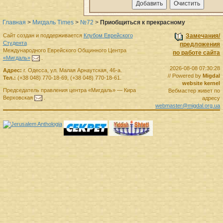
Главная
>
Мигдаль Times
>
№72
>
Приобщиться к прекрасному
Сайт создан и поддерживается
Клубом Еврейского
Замечания/
Студента
предложения
Международного Еврейского Общинного Центра
по работе сайта
«Мигдаль»
.
2026-08-08 07:30:28
Адрес:
г.
Одесса
,
ул. Малая Арнаутская, 46-а.
// Powered by
Migdal
Тел.:
(+38 048) 770-18-69
,
(+38 048) 770-18-61
.
website kernel
Председатель правления
центра
«Мигдаль»
—
Кира
Вебмастер живет по
Верховская
.
адресу
webmaster@migdal.org.ua