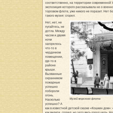
соответственно, на территории современной 
экспозиция которого рассказывала не о военно
торговом флоте, уже никого не поразит. Нет 
такого музея: сгорел.
Нет, нет, не
пугайтесь, не
дотла. Между
часом и двумя
ночи
загорелось
что-то в
чердачном
помещении,
где-то в
районе
крыши.
Вызванные
охранником
пожарные
успешно
побороли
огонь.
Музей морского флота
Насколько
успешно? А
как в известной детской сказке «Кошкин дом»:
как видите, сгорел, но зато весь город цел». Но