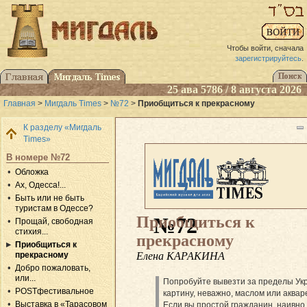
Чтобы войти, сначала
зарегистрируйтесь
.
25 ава 5786 / 8 августа 2026
Главная
>
Мигдаль Times
>
№72
>
Приобщиться к прекрасному
К разделу «Мигдаль
Times»
В номере №72
Обложка
Ах, Одесса!...
Быть или не быть
туристам в Одессе?
Приобщиться к
№72
Прощай, свободная
стихия...
прекрасному
Приобщиться к
Елена КАРАКИНА
прекрасному
Добро пожаловать,
или...
Попробуйте вывезти за пределы Ук
POSTфестивальное
картину, неважно, маслом или аквар
Выставка в «Тарасовом
Если вы простой гражданин, наивно