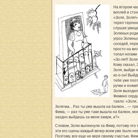
На втором час
воплей и сто
«Золя, Золя!
терял терпени
слушая увещ
Золиных роди
угроз Золины
соседей, пер
просто на виз
топал ногами 
«Зо-ля!!! Золя
Кому сказал, 
Золя, выйди н
ко-о-он! Выйд
тебе уже поо
ручки и ножки!
Золя выходил
Фимино серд
таяло: «Золя..
Золечка... Раз ты уже вышла на балкон... — тр
Фима, — раз ты уже таки вышла на балкон, мо
заодно выйдешь за меня замуж, а?»
Словом, Золю выпихнули за Фиму, потому что 
эти его сцены каждый вечер всем уже было нев
Поэтому, все еще не веря своему счастью, Фи