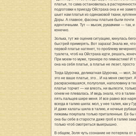
платья, то сама остановилась в растерянности
подготовки к приезду Ойстраха она и не замет
шьет нам платья из одинаковой ткани, купленн
Доры. А главное, фасоны платьев были почти
идентичными. Тут — мысик, рукавчики — так, и 
конечно.
Золька, тут же оценив ситуацию, кинулась бег
быстрей примерять. Вот зараза! Знала же, что
первой платье натянет, то проблему вечернег
туалета, чтоб на Ойстраха идти, решать, конеч
При моем-то муже, тренере по гимнастике! И 
она на себя платье, а платье не лезет, просто
Тогда Шурочка, деликатная Шурочка, — мол, З
это не ваше платье, это... И на меня смотрит. 
раскрасневшаяся, полуголая, наполовину в те
платье торчит — ни влезть, ни вылезти, только
огнем не плевалась. И ведь знала, что в талии
пять пальцев шире меня. И все равно все нар
всегда в талию шила: мол, у нее талия, как у Гу
И даже халаты шила в талию, и ночные рубаш
пижамы покупала только приталенные. Ее бы
она бы себе в старости даже гроб в талию зак
только чтоб смотреться выигрышно.
В общем, Золя чуть сознание не потеряла от з