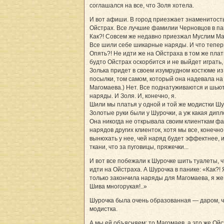
соглашался на все, что Золя хотела.
И вот афиши. В город приезжает знаменитост
Ойстрах. Все лучшие фамилии Черновцов в па
Как?! Совсем же недавно приезжал Муслим Ма
Все шили себе шикарные наряды. И что тепер
Опять?! Не идти же на Ойстраха в том же плать
будто Ойстрах оскорбится и не выйдет играть,
Золька придет в своем изумрудном костюме из
посылки, том самом, который она надевала на
Магомаева.) Нет. Все поднатуживаются и шью
наряды. И Золя. И, конечно, я.
Шили мы платья у одной и той же модистки Шу
Золотые руки были у Шурочки, а уж какая дипл
Она никогда не открывала своим клиенткам ф
нарядов других клиенток, хотя мы все, конечно
вынюхать у нее, чей наряд будет эффектнее, и
ткани, что за пуговицы, пряжечки...
И вот все побежали к Шурочке шить туалеты, 
идти на Ойстраха. А Шурочка в панике: «Как?! 
только закончила наряды для Магомаева, я же
Шива многорукая!..»
Шурочка была очень образованная — даром, 
модистка.
А мы ей объясняем: то Магомаев, а это же Ойс