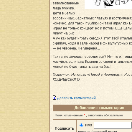
взволнованные
лица мужчин.
Дети в белых
воротничках, бархатных платьях и костюмчиках
конечно, для такой публики он таки играл как Б-
играл не только концерт, но и потом. Еще цел
минут на бис.
А уж как будет играть сегодня этот твой италь
скрипач, когда в зале народ в физкультурных к
— не уверена. Не уверена...
Так ты не хочешь переодеться? Ну что ж, тогда
жалуйся, если ваш Крылов со своей итальянск
женой не будет играть вам на бис!..
Источник: Из книги «Поезд в Черновцы». Рису
КОЦИЕВСКОГО
Добавить комментарий
Добавление комментария
*
Поля, отмеченные
, заполнять обязательно
Имя
Подписать