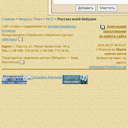
Главная
>
Мигдаль Times
>
№72
>
Рассказ моей бабушки
Сайт создан и поддерживается
Клубом Еврейского
Замечания/
Студента
предложения
Международного Еврейского Общинного Центра
по работе сайта
«Мигдаль»
.
2026-08-07 06:44:47
Адрес:
г.
Одесса
,
ул. Малая Арнаутская, 46-а.
// Powered by
Migdal
Тел.:
(+38 048) 770-18-69
,
(+38 048) 770-18-61
.
website kernel
Председатель правления
центра
«Мигдаль»
—
Кира
Вебмастер живет по
Верховская
.
адресу
webmaster@migdal.org.ua