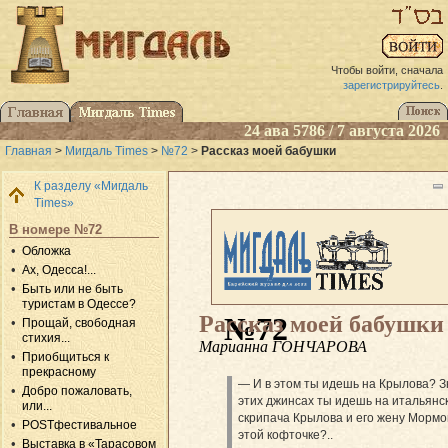
Чтобы войти, сначала
зарегистрируйтесь
.
24 ава 5786 / 7 августа 2026
Главная
>
Мигдаль Times
>
№72
>
Рассказ моей бабушки
К разделу «Мигдаль
Times»
В номере №72
Обложка
Ах, Одесса!...
Быть или не быть
туристам в Одессе?
Рассказ моей бабушки
№72
Прощай, свободная
стихия...
Марианна ГОНЧАРОВА
Приобщиться к
прекрасному
— И в этом ты идешь на Крылова? Зн
Добро пожаловать,
этих джинсах ты идешь на итальянс
или...
скрипача Крылова и его жену Мормо
POSTфестивальное
этой кофточке?..
Выставка в «Тарасовом