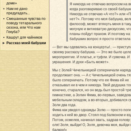
доме»
Я никогда не отвечаю вопросом на в
Нам не дано
когда разговариваю со своей бабушк
предугадать...
Никогда не отвечаю «А что?» или «
Смешанные чувства по
нет?». Потому что моя бабушка, вел
поводу тетарального
философ, может втянуть меня в так
сезона, или Что нам
могучую и витиеватую дискуссию, чт
Гекуба?
планы пойдут прахом. И поэтому на
Кашрут для чайников
бабушкин вопрос я просто ответила
Рассказ моей бабушки
— Вот мы одевались на концерты!.. — приступ
своему рассказу бабушка. — Это же было цел
мероприятие. И платье, и туфли. И сумочка. И
украшения. И духи «Быть может».
Мы с Золей Чичельницкой соперничали наряд
продолжает она. — А с Чичельницкой очень т
было соперничать. Потому что ее Фима ей не
отказывал ни в чем и никогда. Твой дедушка то
конечно, старался, но он ведь был простой тр
гимнастике, а Золин Фима, во-первых, заведов
мебельным складом, а во-вторых, добивался с
Золи два года.
Фима как увидел однажды Золю — просто поги
ходить к ней во двор. Стоял под балконом и в
Потом, осмелев, начинал звать, задрав голову:
оля! Золя, выйди! О, Золя, девочка моя, выйди
балкон!»