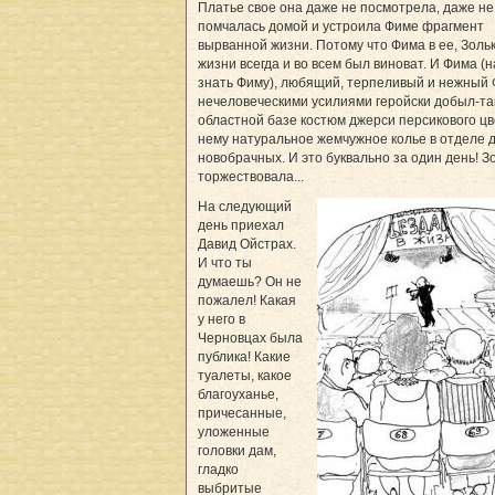
Платье свое она даже не посмотрела, даже не 
помчалась домой и устроила Фиме фрагмент
вырванной жизни. Потому что Фима в ее, Золь
жизни всегда и во всем был виноват. И Фима (
знать Фиму), любящий, терпеливый и нежный 
нечеловеческими усилиями геройски добыл-та
областной базе костюм джерси персикового цве
нему натуральное жемчужное колье в отделе 
новобрачных. И это буквально за один день! З
торжествовала...
На следующий
день приехал
Давид Ойстрах.
И что ты
думаешь? Он не
пожалел! Какая
у него в
Черновцах была
публика! Какие
туалеты, какое
благоуханье,
причесанные,
уложенные
головки дам,
гладко
выбритые