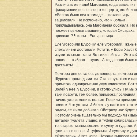
Различать же надо! Магомаев, когда вышел из
филармонии после своего концерта, его белая
«Волга» была вся в помаде — поклонницы
зацеловали. Не исключено, что и Золька
прикладывалась, она Магомаева обожала. Но 
посмеет целовать машину, которая Ойстраха
привезет? Что вы... Есть разница.
Еле уговорили Шурочку, еле уговорили. Ткань 
спекулянтки доставали. Кстати, у Доры Хауст 
изумительные ткани. Вот жизнь была... Это се
пошел — выбрал — купил. А тогда надо было п
доста-ать!
Полтора дня осталось до концерта, полтора д
Шурочка прямо дымится. Стала путаться и на
примерки одновременно двум клиенткам. Вот т
Золей у нее, у Шурочки, и столкнулись. Ну, мы 
таки подруги, тем более, примерка последняя,
ничего уже изменить нельзя. Решили примеря
вместе. Что уж там. И билеты у нас в четверто
рядом, ее Фима добывал. Ойстраху нас будет 
Поэтому очень тщательно мы подходили к выб
деталей туалета. Ладно, я туфли собиралась 
те, старые, магомаевские, и сумку оттуда же. А
купила все новое. И туфельки. И сумочку, и дух
«Дзинтари». И вот, когда Шурочка вынесла на