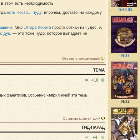
а в этом есть необходимость.
№84-85
егда
есть место... чуду
, впрочем, достаточно каждому
вышним
. Мир
Этгара Керета
просто соткан из чудес. А
во душ
— это тоже чудо, которое выпадает не
№83
Оставить комментарий
ТЕМА
+10
овых фанатиков. Особенно неприличной эта тема
№82
Оставить комментарий
ГИД-ПАРАД
+4