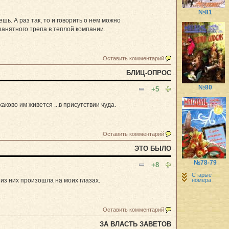
№81
ь. А раз так, то и говорить о нем можно
занятного трепа в теплой компании.
Оставить комментарий
БЛИЦ-ОПРОС
№80
+5
ково им живется ...в присутствии чуда.
Оставить комментарий
ЭТО БЫЛО
№78-79
+8
Старые
из них произошла на моих глазах.
номера
Оставить комментарий
ЗА ВЛАСТЬ ЗАВЕТОВ