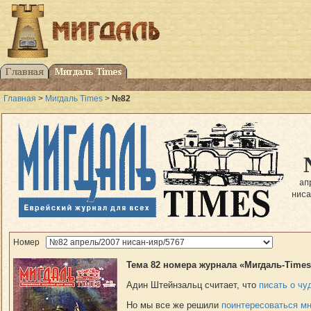
Главная
>
Мигдаль Times
>
№82
ап
нис
Номер
Тема 82 номера журнала «Мигдаль-Times
Адин Штейнзальц считает, что
писать о чу
Но мы все же решили
поинтересоваться м