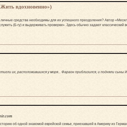
«Жить вдохновенно»)
е личные средства необходимы для их успешного преодоления? Автор «Меси
лужить (Б-гу) и выдерживать проверки». Здесь обычно задают классический в
стигли их, расположившихся у моря... Фараон приблизился, и подняли сыны 
ir.com
историю об одной знакомой еврейской семье, приехавшей в Америку из Герман