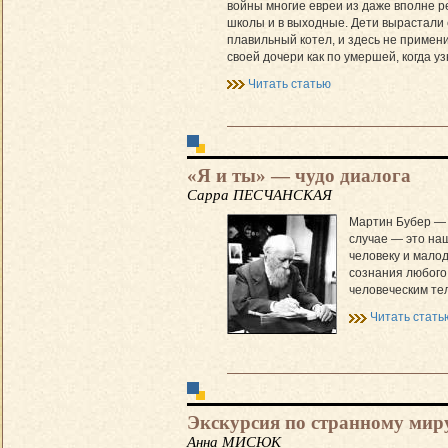
войны многие евреи из даже вполне р
школы и в выходные. Дети вырастали 
плавильный котел, и здесь не примен
своей дочери как по умершей, когда у
Читать статью
«Я и ты» — чудо диалога
Сарра ПЕСЧАНСКАЯ
Мартин Бубер — о
случае — это на
человеку и малод
сознания любого
человеческим тел
Читать стать
Экскурсия по странному мир
Анна МИСЮК