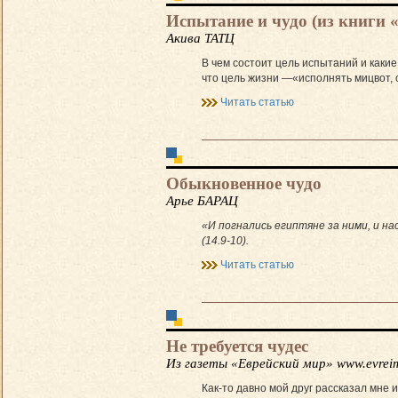
Испытание и чудо (из книги 
Акива ТАТЦ
В чем состоит цель испытаний и каки
что цель жизни —«исполнять мицвот, с
Читать статью
Обыкновенное чудо
Арье БАРАЦ
«И погнались египтяне за ними, и на
(14.9-10).
Читать статью
Не требуется чудес
Из газеты «Еврейский мир» www.evreim
Как-то давно мой друг рассказал мне 