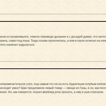
гов останавливался, тяжело переводя дыхание и с досадой думая, что ничто
рина, совал под язык. Тогда голова прояснялась, и ком в горле исчезал на не
пять начинал задыхаться.
непримечательное утро, под самым что ни на есть будничным голубым небом 
оисходят умно? Шае предложили левый товар — овощи из Газы, и он, как посл
ения. Но, как говорится, пошел верблюд рога просить, а ему и уши отрезали.