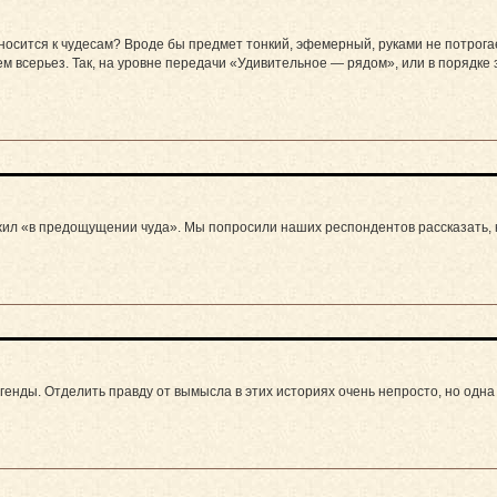
осится к чудесам? Вроде бы предмет тонкий, эфемерный, руками не потрогаеш
м всерьез. Так, на уровне передачи «Удивительное — рядом», или в порядке 
жил «в предощущении чуда». Мы попросили наших респондентов рассказать, ка
енды. Отделить правду от вымысла в этих историях очень непросто, но одна 