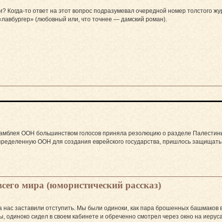
и? Когда-то ответ на этот вопрос подразумевал очередной номер толстого ж
«лавбургер» (любовный или, что точнее — дамский роман).
самблея ООН большинством голосов приняла резолюцию о разделе Палестины 
пределенную ООН для создания еврейского государства, пришлось защищать с
сего мира (юмористический рассказ)
а нас заставили отступить. Мы были одиноки, как пара брошенных башмаков в
ы, одиноко сидел в своем кабинете и обреченно смотрел через окно на иеру