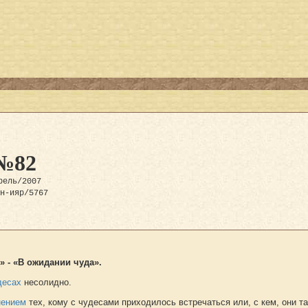
№82
рель/2007
ан-ияр/5767
» - «В ожидании чуда».
десах
несолидно.
нением
тех, кому с чудесами приходилось встречаться или, с кем, они т