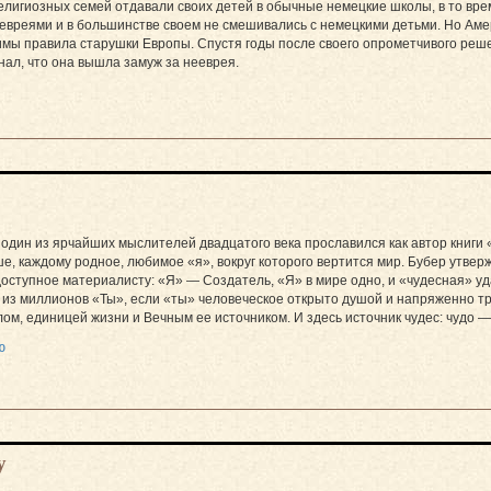
елигиозных семей отдавали своих детей в обычные немецкие школы, в то вре
евреями и в большинстве своем не смешивались с немецкими детьми. Но Амер
имы правила старушки Европы. Спустя годы после своего опрометчивого реше
знал, что она вышла замуж за нееврея.
дин из ярчайших мыслителей двадцатого века прославился как автор книги «
ше, каждому родное, любимое «я», вокруг которого вертится мир. Бубер утве
оступное материалисту: «Я» — Создатель, «Я» в мире одно, и «чудесная» уд
 из миллионов «Ты», если «ты» человеческое открыто душой и напряженно тр
ом, единицей жизни и Вечным ее источником. И здесь источник чудес: чудо — 
ю
у