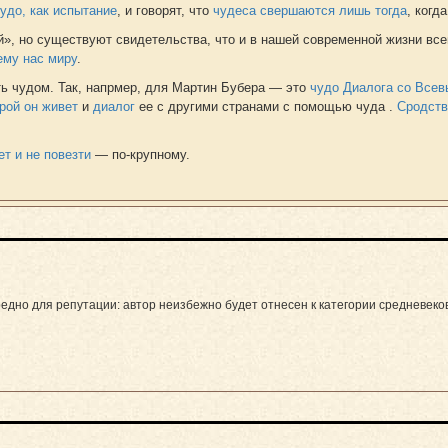
удо, как испытание
, и говорят, что
чудеса свершаются лишь тогда
, когд
», но существуют свидетельства, что и в нашей современной жизни вс
ему нас миру
.
ть чудом. Так, напрмер, для Мартин Бубера — это
чудо Диалога со Все
орой он живет
и
диалог
ее с другими странами с помощью чуда .
Сродст
т и не повезти
— по-крупному.
Вредно для репутации: автор неизбежно будет отнесен к категории средневек