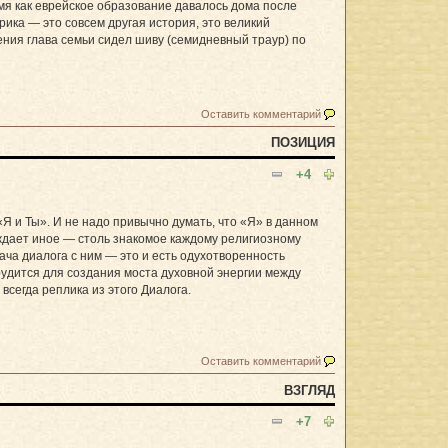
мя как еврейское образование давалось дома после
ика — это совсем другая история, это великий
ния глава семьи сидел шиву (семидневный траур) по
Оставить комментарий
ПОЗИЦИЯ
+4
Я и Ты». И не надо привычно думать, что «Я» в данном
рждает иное — столь знакомое каждому религиозному
ача диалога с ним — это и есть одухотворенность
удится для создания моста духовной энергии между
всегда реплика из этого Диалога.
Оставить комментарий
ВЗГЛЯД
+7