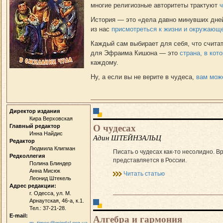
многие религиозные авторитеты трактуют
ч
История — это «дела давно минувших дней
из нас
присмотреться к жизни и окружающ
Каждый сам выбирает для себя, что счита
для Эфраима Кишона — это
страна, в кот
каждому.
Ну, а если вы не верите в чудеса,
вам може
Директор издания
Кира Верховская
О чудесах
Главный редактор
Инна Найдис
Адин ШТЕЙНЗАЛЬЦ
Редактор
Людмила Клигман
Писать о чудесах как-то несолидно. 
Редколлегия
представляется в России.
Полина Блиндер
Анна Мисюк
Читать статью
Леонид Штекель
Адрес редакции:
г. Одесса, ул. М.
Арнаутская, 46-а, к.1.
Тел.: 37-21-28.
E-mail:
Алгебра и гармония