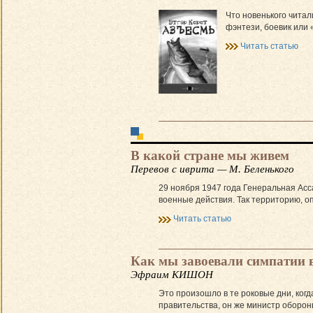
Что новенького читал
фэнтези, боевик или 
Читать статью
В какой стране мы живем
Перевов с иврита — М. Беленького
29 ноября 1947 года Генеральная Ас
военные действия. Так территорию, о
Читать статью
Как мы завоевали симпатии в
Эфраим КИШОН
Это произошло в те роковые дни, когд
правительства, он же министр оборон