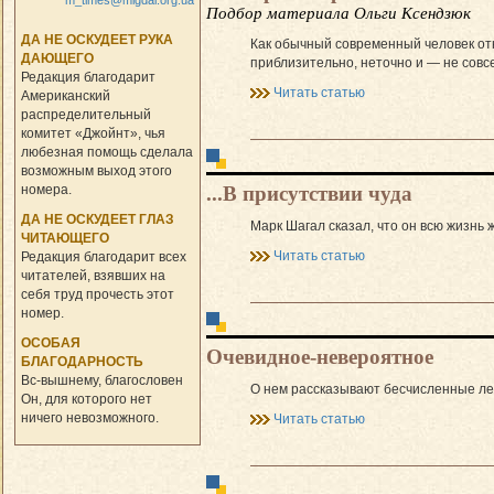
m_times@migdal.org.ua
Подбор материала Ольги Ксендзюк
ДА НЕ ОСКУДЕЕТ РУКА
Как обычный современный человек отн
ДАЮЩЕГО
приблизительно, неточно и — не совсе
Редакция благодарит
Читать статью
Американский
распределительный
комитет «Джойнт», чья
любезная помощь сделала
возможным выход этого
...В присутствии чуда
номера.
ДА НЕ ОСКУДЕЕТ ГЛАЗ
Марк Шагал сказал, что он всю жизнь 
ЧИТАЮЩЕГО
Читать статью
Редакция благодарит всех
читателей, взявших на
себя труд прочесть этот
номер.
ОСОБАЯ
Очевидное-невероятное
БЛАГОДАРНОСТЬ
Вс-вышнему, благословен
О нем рассказывают бесчисленные лег
Он, для которого нет
ничего невозможного.
Читать статью