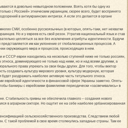
ываются в довольно невыгодном положении. Взять хотя бы одну из
лько с Рос­сией» этническим ук­раин­цем, скорее всего, будет воспринято
одозрений в антиукраинских интригах. А если это делается в органе
ногих СМИ, особенно русскоязычных (в которых, опять-таки, нет нехватки
раинцев. Но и у евреев есть свой резон. Утратив национальный язык и став
язательно цепляться за все без исключения атрибуты идентичности. Будучи
 представляется им как уклонение от глобализационных процессов. А
нии окружающего мира и процессов, происходящих в нем.
и и СССР евреи находились на несколько ступеней ниже не только россиян,
 этноса, доминирующего не только над ними, но и над всеми другими, а
 морального права упрекать за свои беды других. Для того, чтобы вектор
сть создавать культуру мирового уровня, культуру модерную, которая
м будет раздражать наиболее активную часть титульного этноса.
ами еврейской идентичности в финансовой сфере Украины заметно. Опять-
 чтобы банкиры с еврейскими фамилиями периодически «засвечивались» в
е. Стабильность гривны не обеспечила главного – создания нового
яся в аграрном секторе. Но ощутит ее на себе наиболее урбанизированная
нтенсификацией сельскохозяйственного производства. Следствием любой
н. С такой проблемой в свое время столкнулись западные страны. Там ее