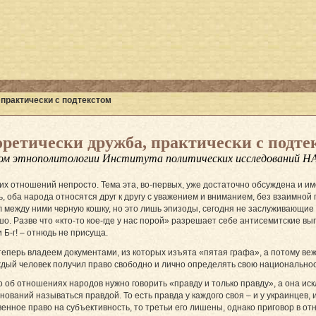
 практически с подтекстом
оретически дружба, практически с подте
ом этнополитологии Института политических исследований Н
ских отношений непросто. Тема эта, во-первых, уже достаточно обсуждена и 
, оба народа относятся друг к другу с уважением и вниманием, без взаимной 
ал между ними черную кошку, но это лишь эпизоды, сегодня не заслуживающие
. Разве что «кто-то кое-где у нас порой» разрешает себе антисемитские вы
 Б-г! – отнюдь не присуща.
 теперь владеем документами, из которых изъята «пятая графа», а потому ве
ждый человек получил право свободно и лично определять свою национальнос
о об отношениях народов нужно говорить «правду и только правду», а она ис
ований называться правдой. То есть правда у каждого своя – и у украинцев, и
енное право на субъективность, то третьи его лишены, однако приговор в о