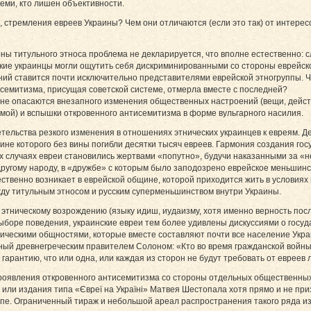
еми, кто лишен объективности.
, стремления евреев Украины? Чем они отличаются (если это так) от интерес
ны титульного этноса проблема не декларируется, что вполне естественно: 
кие украинцы могли ощутить себя дискриминированными со стороны еврейск
й ставится почти исключительно представителями еврейской этногруппы. Чт
исемитизма, присущая советской системе, отмерла вместе с последней?
аине опасаются внезапного изменения общественных настроений (вещи, дейст
мой) и вспышки откровенного антисемитизма в форме вульгарного насилия.
льства резкого изменения в отношениях этнических украинцев к евреям. Десят
чине которого без вины погибли десятки тысяч евреев. Гармония создания г
х случаях евреи становились жертвами «попутно», будучи наказанными за «н
другому народу, в «дружбе» с которым было заподозрено еврейское меньшинс
ственно возникает в еврейской общине, которой приходится жить в условиях н
жду титульным этносом и рус­ским суперменьшинством внут­ри Украины.
 этническому возрождению (языку идиш, иудаизму, хотя именно верность по
боре поведения, украинские евреи тем более удивлены дискуссиями о госуда
и­чес­ки­ми общностями, которые вместе составляют почти все население Укра
й древ­не­гре­чес­ким правителем Со­ло­ном: «Кто во время гражданской войны
ст гарантию, что или одна, или каждая из сторон не будут требовать от еврее
роявления откровенного анти­семитизма со стороны от­дельных общественных,
ліст» или издания типа «Єв­реї на Україні» Мат­вея Шес­то­пала хотя прямо и н
уппе. Ограниченный тираж и небольшой ареал распространения такого ряда 