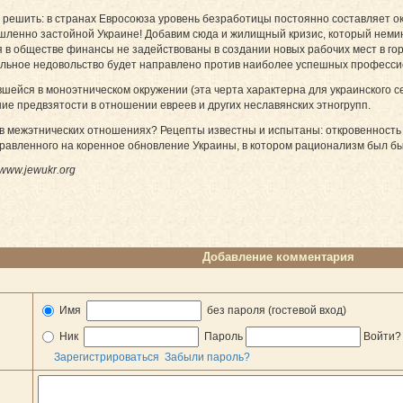
 решить: в странах Евро­сою­за уровень безработицы постоянно составляет
ленно застойной Украине! До­ба­вим сюда и жилищный кризис, который немин
 в обществе финансы не задействованы в создании новых рабочих мест в гор
льное недовольство будет направлено против наи­бо­лее успешных про­фес­сио
вшейся в моноэтническом окружении (эта черта характерна для украинского с
е предвзятости в отношении евреев и других неславянских этногрупп.
в межэтнических отношениях? Рецепты известны и испытаны: откровенность 
равленного на коренное обновление Украины, в котором рационализм был бы 
www.jewukr.org
Добавление комментария
Имя
без пароля (гостевой вход)
Ник
Пароль
Войти
Зарегистрироваться
Забыли пароль?