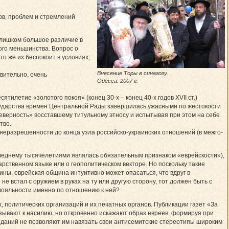
ов, проблем и стремлений
слишком большое различие в
ого меньшинства. Вопрос о
о же их беспокоит в условиях,
Внесение Торы в синагогу.
вительно, очень
Одесса. 2007 г.
илетие «золотого покоя» (конец 30-х – конец 40-х годов ХVII ст.)
осударства времен Центральной Рады завершилась ужасными по жестокости
еверность» восставшему титульному этносу и испытывая при этом на себе
тво.
еразрешенности до конца узла россий­ско-укра­ин­ских отношений (в меж­го­
следнему тысячелетиями являлась обязательным признаком «еврейскости»),
рственном языке или о геополитическом векторе. Но поскольку такие
­ины, еврейская община интуитивно может опасаться, что вдруг в
 не встал с оружием в руках на ту или другую сторону, тот должен быть с
в лояльности именно по отношению к ней?
 политических организаций и их печатных органов. Публикации газет «За
е призывают к насилию, но откровенно искажают образ евреев, формируя при
изданий не позволяют им навязать свои антисемитские стереотипы широким