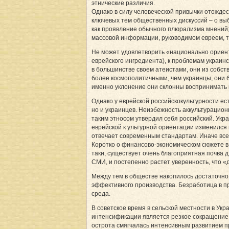
этнические различия.
Однако в силу человеческой привычки отожде
ключевых тем общественных дискуссий – о выбо
как проявление обычного плюрализма мнений; д
массовой информации, руководимом евреем, т
Не может удовлетворить «национально ориенти
еврейского ингредиента), к проблемам украинс
в большинстве своем атеистами, они из собст
более космополитичными, чем украинцы, они 
именно уклонение они склонны воспринимать 
Однако у еврейской российскокультурности ес
но и украинцев. Неизбежность аккультурационн
таким этносом утвердил себя рос­сий­ский. Ук­
еврей­ской к ультурной ориентации изменился
отвечает современным стандартам. Иначе все 
Коротко о финансово-экономическом сюжете в
таки, существует очень благоприятная почва 
СМИ, и постепенно растет уверенность, что «
Между тем в обществе накопилось достаточно
эффективного производства. Безработица в п
среда.
В советское время в сельской местности в У
интенсификации является резкое сокращение з
острота смягчалась интенсивным развитием п