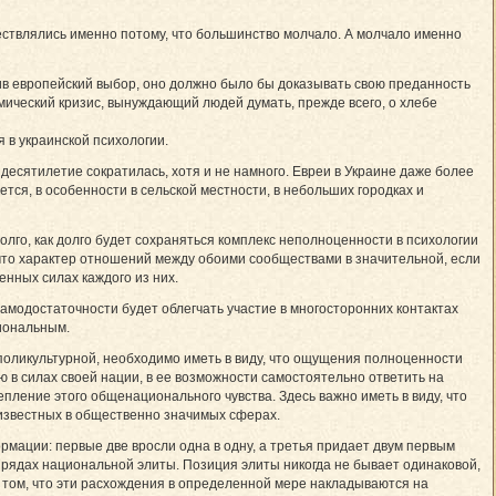
ствлялись именно потому, что большинство молчало. А молчало именно
в европейский выбор, оно должно было бы доказывать свою преданность
мический кризис, вынуждающий людей думать, прежде всего, о хлебе
 в украинской психологии.
есятилетие сократилась, хотя и не намного. Евреи в Украине даже более
ся, в особенности в сельской местности, в небольших городках и
олго, как долго будет сохраняться комплекс неполноценности в психологии
что характер отношений между обоими сообществами в значительной, если
нных силах каждого из них.
амодостаточности будет облегчать участие в многосторонних контактах
иональным.
и поликультурной, необходимо иметь в виду, что ощущения полноценности
ю в силах своей нации, в ее возможности самостоятельно ответить на
епление этого общенационального чувства. Здесь важно иметь в виду, что
 известных в общественно значимых сферах.
мации: первые две вросли одна в одну, а третья придает двум первым
 в рядах национальной элиты. Позиция элиты никогда не бывает одинаковой,
 том, что эти расхождения в определенной мере накладываются на