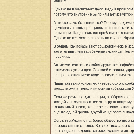
массам.
Однако не в масштабах дело. Ведь в прошлом
потому, что внутренне было или антисемитски
А что же само большинство? Почему не демон
демократическим принципам, готовность жить 
насущном. Национальная проблематика наиме
Однако не все можно списать на кризис. Игра
В общем, как показывают социологические исс
желательны, чем зарубежные украинцы. Тем не
поселках.
Антисемитизм, как и любая другая ксенофобия,
этнических украинцев. Со своей стороны, ук
не в решающей мере будет определяться степ
Лишь при таких условиях интерес одного сооб
между всеми этнополитическими субъектами 
Если же речь заходит о нации, а в Украине ее
каждой из входящих в нее этногрупп напрямую
глобальный вызов, в ее перспективах. Этногру
оценка одной группы другой чаще всего выво
Сегодня в Украине наиболее общественно зна
определенный оттенок. Во всех трех сферах пр
она всегда определяется расхождением интер