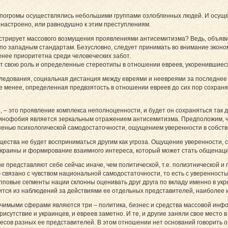
 погромы осуществлялись небольшими группами озлобленных людей. И осуще
 настроено, или равнодушно к этим преступлениям.
стрирует массового возмущения проявлениями антисемитизма? Ведь, объяви
по западным стандартам. Безусловно, следует принимать во внимание эконо
нее приоритетна среди человеческих забот.
ют свою роль и определенные стереотипы в отношении евреев, укоренившиеся
ледования, социальная дистанция между евреями и неевреями за последнее д
 менее, определенная предвзятость в отношении евреев до сих пор сохраняет
 – это проявление комплекса неполноценности, и будет он сохраняться так д
раинофобия является зеркальным отражением антисемитизма. Предположим, 
енью психологической самодостаточности, ощущением уверенности в собстве
щества не будет восприниматься другим как угроза. Ощущение уверенности, с
Украины и формирование взаимного интереса, который может стать общенац
 не представляют себе сейчас иначе, чем политической, т.е. полиэтнической 
 связано с чувством национальной самодостаточности, то есть с уверенность
пповые сегменты нации склонны оценивать друг друга по вкладу именно в укр
дится из наблюдений за действиями ее отдельных представителей, наиболее
чимыми сферами являются три – политика, бизнес и средства массовой инфор
исутствие и украинцев, и евреев заметно. И те, и другие заняли свое место
есов разных ее представителей. В этом отношении нет оснований говорить о