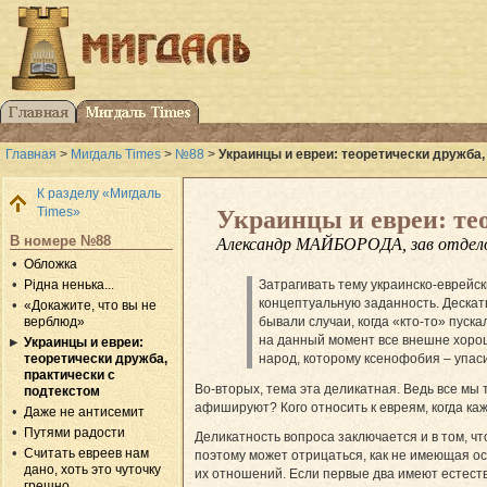
Главная
>
Мигдаль Times
>
№88
>
Украинцы и евреи: теоретически дружба,
К разделу «Мигдаль
Times»
Украинцы и евреи: те
В номере №88
Александр МАЙБОРОДА, зав отдел
Обложка
Рідна ненька...
Затрагивать тему украинско-еврей­
концептуальную заданность. Дескать
«Докажите, что вы не
верблюд»
бывали случаи, когда «кто-то» пуск
на данный момент все внешне хорошо
Украинцы и евреи:
теоретически дружба,
народ, которому ксенофобия – упаси
практически с
Во-вторых, тема эта деликатная. Ведь все мы
подтекстом
афишируют? Кого относить к евреям, когда ка
Даже не антисемит
Путями радости
Деликатность вопроса заключается и в том, чт
Считать евреев нам
поэтому может отрицаться, как не имеющая осн
дано, хоть это чуточку
их отношений. Если первые два имеют естеств
грешно