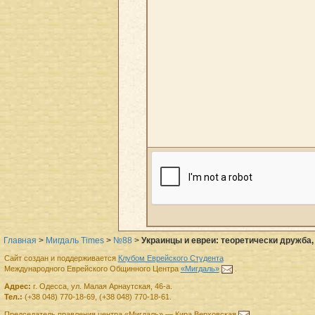
Главная
>
Мигдаль Times
>
№88
>
Украинцы и евреи: теоретически дружба,
Сайт создан и поддерживается
Клубом Еврейского Студента
Международного Еврейского Общинного Центра
«Мигдаль»
.
Адрес:
г.
Одесса
,
ул. Малая Арнаутская, 46-а.
Тел.:
(+38 048) 770-18-69
,
(+38 048) 770-18-61
.
Председатель правления
центра
«Мигдаль»
—
Кира Верховская
.