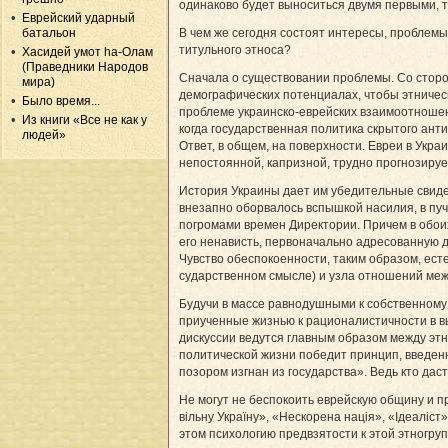
одинаково будет выноситься двумя первыми, т
Еврейский ударный
батальон
В чем же сегодня состоят интересы, проблемы
титульного этноса?
Хасидей умот hа-Олам
(Праведники Народов
Сначала о существовании проблемы. Со сторо
мира)
демографических потенциалах, чтобы этничес
Было время...
проблеме украинско-еврейских взаимоотношени
Из книги «Все не как у
когда государственная политика скрытого ант
людей»
Ответ, в общем, на поверхности. Евреи в Укр
непостоянной, капризной, трудно прогнозируе
История Украины дает им убедительные свидете
внезапно оборвалось вспышкой насилия, в пу
погромами времен Директории. Причем в обои
его ненависть, первоначально адресованную 
Чувство обеспокоенности, таким образом, есте
су­дар­ствен­ном смысле) и узла отношений ме
Будучи в массе равнодушными к собственному
приученные жизнью к рационалистичности в вы
дискуссии ведутся главным образом между эт­н
политической жизни победит прин­цип, введенны
позором изгнан из госу­дарства». Ведь кто да
Не могут не беспокоить еврейскую общину и п
вільну Украї­ну», «Нес­ко­рена нація», «Ідеа­
этом психологию предвзятости к этой этногр