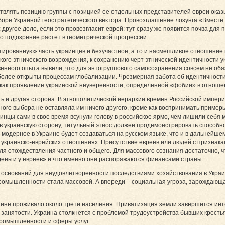
ствлять позицию группы с позицией ее отдельных представителей евреи оказ
ре Ук­раи­ной геостратегического вектора. Провозглашение лозунга «Вместе то
ругое дело, если это провозгласит еврей: тут сразу же появится почва для п
о подозрение растет в геометрической прогрессии.
рованную» часть украинцев и безучастное, а то и насмешливое отношение м
кого этнического возрождения, к сохранению черт этнической идентичности ук
венного опыта вывели, что для энтогруппового самосохранения совсем не об
более открыты процессам глобализации. Чрезмерная забота об идентичности
как проявление украинской неуверенности, определенной «фобии» в отноше
ть и другая сторона. В этнополитической иерархии времен Российской импери
ого выбора не оставляла им ничего другого, кроме как воспринимать примеры
раин­цы сами в свое время всунули голову в рос­сий­ское ярмо, чем лишили себя
 в украинскую сторону, титульный этнос должен продемонстрировать способно
модерное в Украи­не будет создаваться на русском языке, что и в дальнейше
 украинско-еврейских отношениях. Присутствие евреев или людей с признак
для отождествления частного и общего. Для массового сознания достаточно,
деньги у евреев» и что именно они распоряжаются финансами страны.
 оснований для неудовлетворенности последствиями хозяйствования в Украин
ромышленности стала массовой. А впереди – социальная угроза, зарождающа
краине проживало около трети населения. Приватизация земли завершится и
анятости. Украина столкнется с проблемой трудоустройства бывших крестья
ромышленности и сферы услуг.