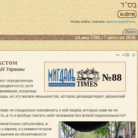
Чтобы войти, сначала
зарегистрируйтесь
.
24 ава 5786 / 7 августа 2026
+10
кстом
АН Украины
№88
имеет определенную
предвзятости; хотя
 внимания, поскольку
пады, но это жалкое меньшинство, которое дискредитирует укра­инский
жливо ли специально напоминать о ней людям, которые сами ее не
ть, а то и вообще считать себя человеком без всякой национальности?
ключительно субъективна, и
 у евреев, и у комментаторов
тношении их объективности