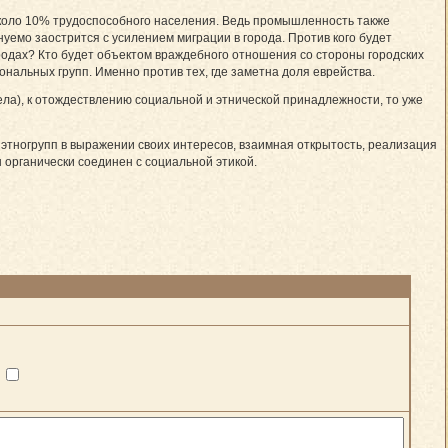
 около 10% трудоспособного населения. Ведь промышленность также
уемо заострится с усилением миграции в города. Против кого будет
одах? Кто будет объектом враж­дебного отношения со стороны городских
­наль­ных групп. Именно против тех, где заметна доля еврейства.
ела), к отождествлению социальной и этнической принадлежности, то уже
этногрупп в выражении своих интересов, взаимная открытость, реализация
органически соединен с социальной этикой.
?