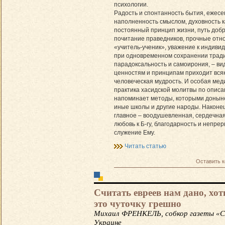
психологии.
Радость и спонтанность бытия, ежесе
наполненность смыслом, духовность к
постоянный принцип жизни, путь доб
почитание праведников, проч­ные от
«учитель-ученик», уважение к индиви
при одновременном сохранении трад
парадоксальность и самоирония, – вид
ценностям и принципам приходит вся
человеческая мудрость. И особая ме
практика хасидской молитвы по опис
напоминает методы, которыми донын
иные школы и другие народы. Наконец
главное – воодушевленная, сердечная
любовь к Б-гу, благодарность и непре
служение Ему.
Читать статью
Оставить 
Считать евреев нам дано, хот
это чуточку грешно
Михаил ФРЕНКЕЛЬ, собкор газеты «С
Украине