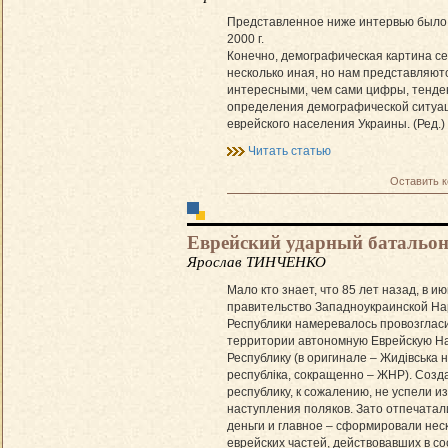
Представленное ниже интервью было 
2000 г.
Конечно, демографическая картина с
несколько иная, но нам представляют
интересными, чем сами цифры, тенде
определения демографической ситуа
еврейского населения Украины. (Ред.)
Читать статью
Оставить 
Еврейский ударный батальо
Ярослав ТИНЧЕНКО
Мало кто знает, что 85 лет назад, в ию
правительство Западно­украинской Н
Республики намеревалось провозгласи
территории автономную Еврейскую Н
Республику (в оригинале – Жидiвська 
республiка, сокращенно – ЖНР). Созда
республику, к сожалению, не успели из
наступления поляков. Зато отпечатал
деньги и главное – сформировали нес
еврейских частей, действовавших в со