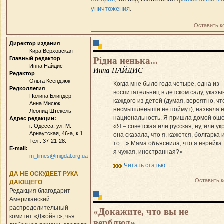
уничтожения
.
Оставить 
Директор издания
Кира Верховская
Рідна ненька...
Главный редактор
Инна Найдис
Инна НАЙДИС
Редактор
Ольга Ксендзюк
Когда мне было года четыре, одна из
Редколлегия
воспитательниц в детском саду, указы
Полина Блиндер
каждого из детей (думая, вероятно, чт
Анна Мисюк
несмышленыши не поймут), назвала е
Леонид Штекель
национальность. Я пришла домой ош
Адрес редакции:
г. Одесса, ул. М.
«Я – советская или русская, ну, или ук
Арнаутская, 46-а, к.1.
она сказала, что я, кажется, болгарка 
Тел.: 37-21-28.
то…» Мама объяснила, что я еврейка. 
E-mail:
я чужая, иностранная?»
m_times@migdal.org.ua
Читать статью
ДА НЕ ОСКУДЕЕТ РУКА
Оставить 
ДАЮЩЕГО
Редакция благодарит
Американский
распределительный
«Докажите, что вы не
комитет «Джойнт», чья
верблюд»