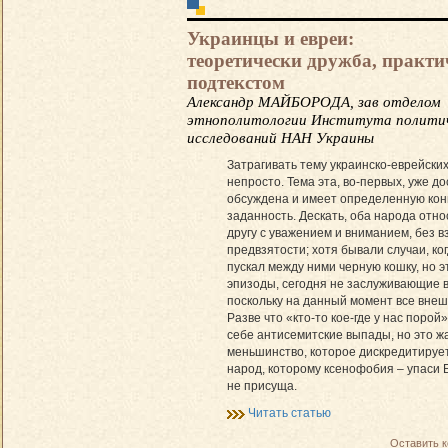
Украинцы и евреи:
теоретически дружба, практи
подтекстом
Александр МАЙБОРОДА, зав отделом
этнополитологии Института полити
исследований НАН Украины
Затрагивать тему украинско-еврей­ск
непросто. Тема эта, во-первых, уже д
обсуждена и имеет определенную ко
заданность. Дескать, оба народа относ
другу с уважением и вниманием, без 
предвзятости; хотя бывали случаи, ког
пускал между ними черную кошку, но 
эпизоды, сегодня не заслуживающие 
поскольку на данный момент все вне
Разве что «кто-то кое-где у нас поро
себе антисемитские выпады, но это ж
меньшинство, которое дискредитирует
народ, которому ксенофобия – упаси Б
не присуща.
Читать статью
Оставить 