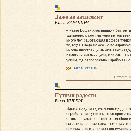
Даже не антисемит
Елена КАРАКИНА
– Разве Богдан Хмельницкий был ант
удивленно спросила меня интеллиген
много лет работающая в сфере туризм
то, когда я веду экскурсию по еврейск
многие иностранцы выказывают недоу
памятник Хмельницкому или слыша н
улицы, где расположена Еврейская бо
Читать статью
Оставить 
Путями радости
Вита ИНБЕРГ
Идеи хасидизма даже человеку, далек
еврейства, могут показаться привычны
старые друзья: ведь нечто подобное 
встретить то в дзэнских анекдотах, то 
притчах, а то в современной гуманист