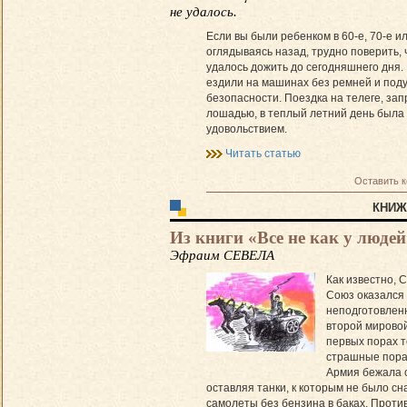
не удалось.
Если вы были ребенком в 60-е, 70-е ил
оглядываясь назад, трудно поверить, 
удалось дожить до сегодняшнего дня. 
ездили на машинах без ремней и под
безопасности. Поездка на телеге, за
лошадью, в теплый летний день была
удовольствием.
Читать статью
Оставить 
КНИЖ
Из книги «Все не как у людей
Эфраим СЕВЕЛА
Как известно, 
Союз оказался
неподготовлен
второй мировой
первых порах 
страшные пора
Армия бежала с
оставляя танки, к которым не было сн
самолеты без бензина в баках. Проти