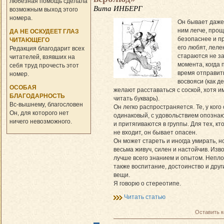
любезная помощь сделала
Вита ИНБЕРГ
возможным выход этого
номера.
Он бывает даже
ним легче, прощ
ДА НЕ ОСКУДЕЕТ ГЛАЗ
безопаснее и пр
ЧИТАЮЩЕГО
его любят, леле
Редакция благодарит всех
стараются не за
читателей, взявших на
момента, когда 
себя труд прочесть этот
время отправит
номер.
восвояси (как д
ОСОБАЯ
желают расставаться с соской, хотя и
БЛАГОДАРНОСТЬ
читать букварь).
Вс-вышнему, благословен
Он легко распространяется. Те, у кого
Он, для которого нет
одинаковый, с удовольствием опознаю
ничего невозможного.
и притягиваются в группы. Для тех, кто
не входит, он бывает опасен.
Он может стареть и иногда умирать, н
весьма живуч, силен и настойчив. Изв
лучше всего знанием и опытом. Непл
также воспитание, достоинство и дру
вещи.
Я говорю о стереотипе.
Читать статью
Оставить 