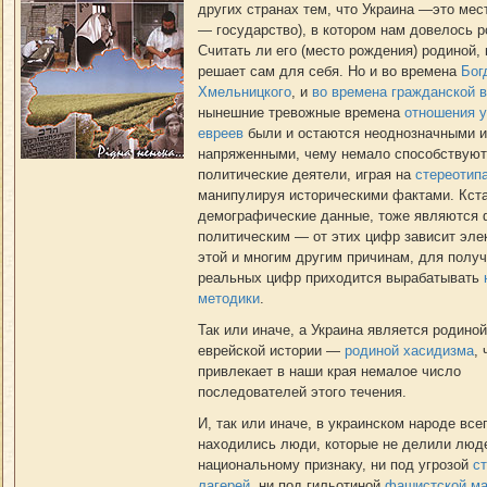
других странах тем, что Украина —это мест
— государство), в котором нам довелось р
Считать ли его (место рождения) родиной,
решает сам для себя. Но и во времена
Бог
Хмельницкого
, и
во времена гражданской 
нынешние тревожные времена
отношения у
евреев
были и остаются неоднозначными 
напряженными, чему немало способствую
политические деятели, играя на
стереотип
манипулируя историческими фактами. Кста
демографические данные, тоже являются
политическим — от этих цифр зависит элек
этой и многим другим причинам, для полу
реальных цифр приходится вырабатывать
методики
.
Так или иначе, а Украина является родиной
еврейской истории —
родиной хасидизма
,
привлекает в наши края немалое число
последователей этого течения.
И, так или иначе, в украинском народе все
находились люди, которые не делили люд
национальному признаку, ни под угрозой
с
лагерей
, ни под гильотиной
фашистской м