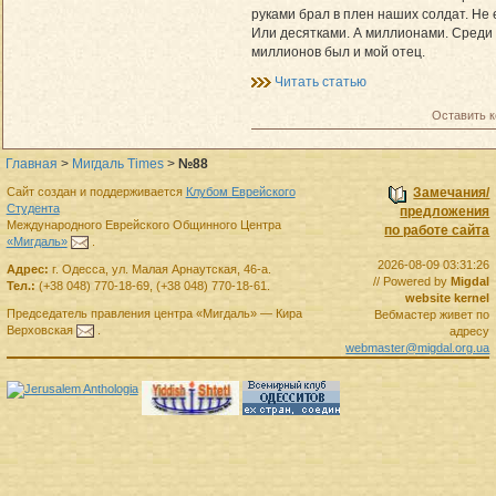
руками брал в плен наших солдат. Не
Или десятками. А миллионами. Среди 
миллионов был и мой отец.
Читать статью
Оставить 
Главная
>
Мигдаль Times
>
№88
Сайт создан и поддерживается
Клубом Еврейского
Замечания/
Студента
предложения
Международного Еврейского Общинного Центра
по работе сайта
«Мигдаль»
.
2026-08-09 03:31:26
Адрес:
г.
Одесса
,
ул. Малая Арнаутская, 46-а.
// Powered by
Migdal
Тел.:
(+38 048) 770-18-69
,
(+38 048) 770-18-61
.
website kernel
Председатель правления
центра
«Мигдаль»
—
Кира
Вебмастер живет по
Верховская
.
адресу
webmaster@migdal.org.ua