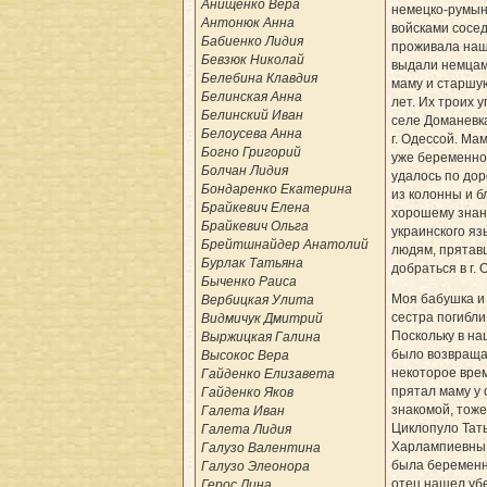
Анищенко Вера
немецко-румын
Антонюк Анна
войсками сосед
Бабиенко Лидия
проживала наш
Бевзюк Николай
выдали немцам
Белебина Клавдия
маму и старшую
Белинская Анна
лет. Их троих у
Белинский Иван
селе Доманевк
Белоусева Анна
г. Одессой. Мам
Богно Григорий
уже беременно
Болчан Лидия
удалось по дор
Бондаренко Екатерина
из колонны и б
Брайкевич Елена
хорошему зна
Брайкевич Ольга
украинского яз
Брейтшнайдер Анатолий
людям, прятав
Бурлак Татьяна
добраться в г. 
Быченко Раиса
Моя бабушка и
Вербицкая Улита
сестра погибли 
Видмичук Дмитрий
Поскольку в на
Выржицкая Галина
было возвраща
Высокос Вера
некоторое вре
Гайденко Елизавета
прятал маму у 
Гайденко Яков
знакомой, тоже
Галета Иван
Циклопуло Тат
Галета Лидия
Харлампиевны,
Галузо Валентина
была беременн
Галузо Элеонора
отец нашел уб
Герос Лина