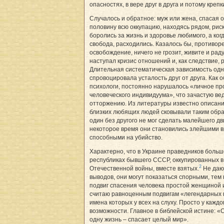
опасностях, в вере друг в друга и потому крепк
Случалось и обратное: муж или жена, спасая о
половину всю оккупацию, находясь рядом, риск
боролись за жизнь и здоровье любимого, а ког
свобода, расходились. Казалось бы, противор
осво­бождение, ничего не грозит, живите и раду
наступал кризис отношений и, как следствие, 
Длительная систематическая зависимость одно
спровоцировала уста­лость друг от друга. Как
психологи, постоянно нарушалось «личное пр
человеческого индивидуума», что зачастую вед
отторжению. Из литературы известно описани
близких любящих людей сковывали таким обра
один без другого не мог сделать малейшего д
некоторое время они становились злейшими в
способными на убийство.
Характерно, что в Украине праведников больше
республиках бывшего СССР, оккупированных в
2
Отечественной войны, вместе взятых.
Не даю
выводов, они могут показаться спорными, тем 
подвиг спасения человека простой женщиной
считаю равноценным подвигам «легендарных 
имена которых у всех на слуху. Просто у каждо
возможности. Главное в библейской истине: 
одну жизнь – спа­сает целый мир».