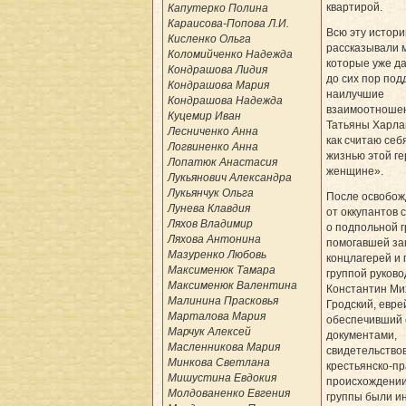
квартирой.
Капутерко Полина
Караисова-Попова Л.И.
Всю эту истори
Кисленко Ольга
рассказывали 
Коломийченко Надежда
которые уже да
Кондрашова Лидия
до сих пор по
Кондрашова Мария
наилучшие
Кондрашова Надежда
взаимоотношен
Куцемир Иван
Татьяны Харла
Лесниченко Анна
как считаю се
Логвиненко Анна
жизнью этой ге
Лопатюк Анастасия
женщине».
Лукьянович Александра
Лукьянчук Ольга
После освобож
Лунева Клавдия
от оккупантов 
Ляхов Владимир
о подпольной г
Ляхова Антонина
помогавшей з
Мазуренко Любовь
концлагерей и 
Максименюк Тамара
группой руково
Максименюк Валентина
Константин Ми
Малинина Прасковья
Гродский, евре
Марталова Мария
обеспечивший 
Марчук Алексей
документами,
Масленникова Мария
свидетельство
Минкова Светлана
крестьянско-п
Мишустина Евдокия
происхождении
Молдованенко Евгения
группы были и