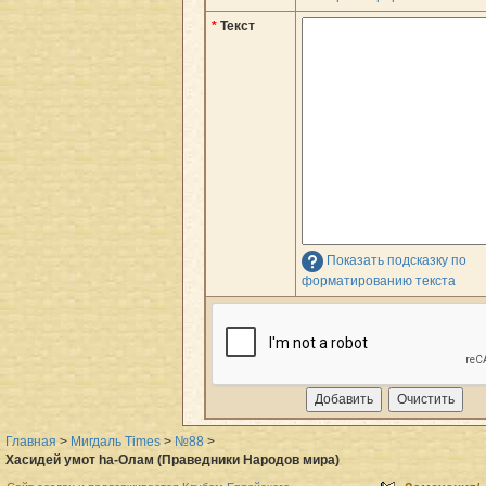
*
Текст
Показать подсказку по
форматированию текста
Главная
>
Мигдаль Times
>
№88
>
Хасидей умот hа-Олам (Праведники Народов мира)