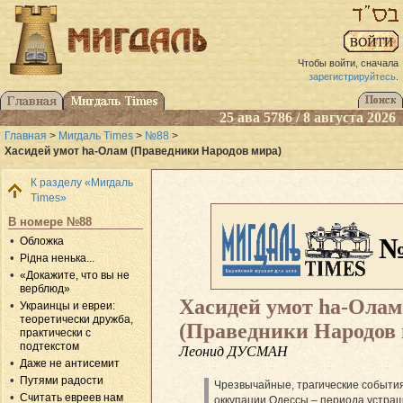
Чтобы войти, сначала
зарегистрируйтесь
.
25 ава 5786 / 8 августа 2026
Главная
>
Мигдаль Times
>
№88
>
Хасидей умот hа-Олам (Праведники Народов мира)
К разделу «Мигдаль
Times»
В номере №88
№
Обложка
Рідна ненька...
«Докажите, что вы не
верблюд»
Хасидей умот hа-Олам
Украинцы и евреи:
теоретически дружба,
(Праведники Народов 
практически с
подтекстом
Леонид ДУСМАН
Даже не антисемит
Путями радости
Чрезвычайные, трагические событи
Считать евреев нам
оккупации Одессы – периода устра