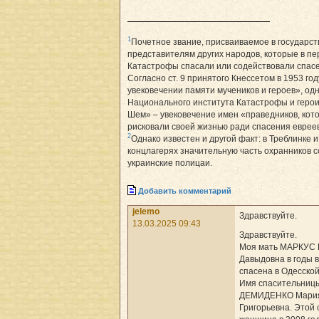
1
Почетное звание, присваиваемое в государс
представителям других народов, которые в пе
Катастрофы спасали или содействовали спас
Согласно ст. 9 принятого Кнессетом в 1953 го
увековечении памяти мучеников и героев», одн
Национального института Катастрофы и герои
Шем» – увековечение имен «праведников, кот
рисковали своей жизнью ради спасения еврее
2
Однако известен и другой факт: в Треблинке и
концлагерях значительную часть охранников 
украинские полицаи.
Добавить комментарий
jelemo
Здравствуйте.
13.03.2025 09:43
Здравствуйте.
Моя мать МАРКУС 
Давыдовна в годы 
спасена в Одесской
Имя спасительниц
ДЕМИДЕНКО Мари
Григорьевна. Этой 