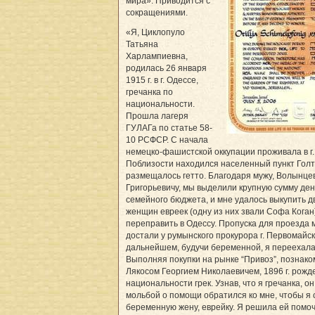
ми­ра». Приводится с
сокращениями.
«Я, Циклопуло
Татьяна
Харлампиевна,
родилась 26 января
1915 г. в г. Одессе,
гречанка по
национальности.
Прошла лагеря
ГУЛАГа по статье 58-
10 РСФСР. С начала
немецко-фашистской оккупации проживала в г.
Поблизости находился населенный пункт Голт
размещалось гетто. Благодаря мужу, Волынце
Григорьевичу, мы выделили крупную сумму ден
семейного бюджета, и мне удалось выкупить д
женщин евреек (одну из них звали Софа Коган
переправить в Одессу. Пропуска для проезда м
достали у румынского прокурора г. Первомайск
дальнейшем, будучи беременной, я переехала в
Выполняя покупки на рынке “Привоз”, познако
Лякосом Георгием Николаевичем, 1896 г. рожд
национальности грек. Узнав, что я гречанка, он
мольбой о помощи обратился ко мне, чтобы я 
беременную жену, еврейку. Я решила ей помоч