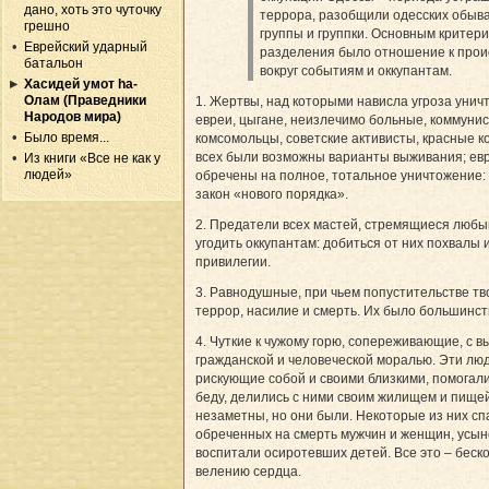
дано, хоть это чуточку
террора, разобщили одесских обыв
грешно
группы и группки. Основным критер
Еврейский ударный
разделения было отношение к про
батальон
вокруг событиям и оккупантам.
Хасидей умот hа-
Олам (Праведники
1. Жертвы, над которыми нависла угроза унич
Народов мира)
евреи, цыгане, неизлечимо больные, коммунис
Было время...
комсомольцы, совет­ские активисты, красные 
всех были возможны варианты выживания; ев
Из книги «Все не как у
людей»
обречены на полное, тотальное уничтожение:
закон «нового порядка».
2. Предатели всех мастей, стремящиеся любы
угодить оккупантам: добиться от них похвалы 
привилегии.
3. Равнодушные, при чьем попуститель­стве т
террор, насилие и смерть. Их было большинст
4. Чуткие к чужому горю, сопереживающие, с в
гражданской и человеческой моралью. Эти люд
рискующие собой и своими близкими, помогал
беду, делились с ними своим жилищем и пище
незаметны, но они были. Некоторые из них сп
обреченных на смерть мужчин и женщин, усын
воспитали осиротевших детей. Все это – беск
велению сердца.