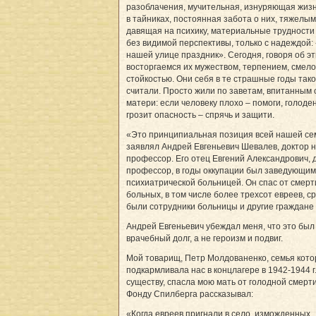
разоблачения, мучительная, изнуряющая жиз
в тайниках, постоянная забота о них, тяжелым
давящая на психику, материальные трудности 
без видимой перспективы, только с надеждой: 
нашей улице праздник». Сегодня, говоря об э
восторгаемся их мужеством, терпением, смело
стойкостью. Они себя в те страшные годы так
считали. Просто жили по заветам, впитанным 
матери: если человеку плохо – помоги, голоде
грозит опасность – спрячь и защити.
«Это принципиальная позиция всей нашей сем
заявлял Андрей Евгеньевич Шевалев, доктор н
профессор. Его отец Евгений Александрович, д
профессор, в годы оккупации был заведующим
психиатрической больницей. Он спас от смерт
больных, в том числе более трехсот евреев, с
были сотрудники больницы и другие граждане
Андрей Евгеньевич убеждал меня, что это был
врачебный долг, а не героизм и подвиг.
Мой товарищ, Петр Молдованенко, семья кото
подкармливала нас в концлагере в 1942-1944 г.
существу, спасла мою мать от голодной смерти
Фонду Спилберга рассказывал:
«Когда евреев пригнали в село, изможденных,