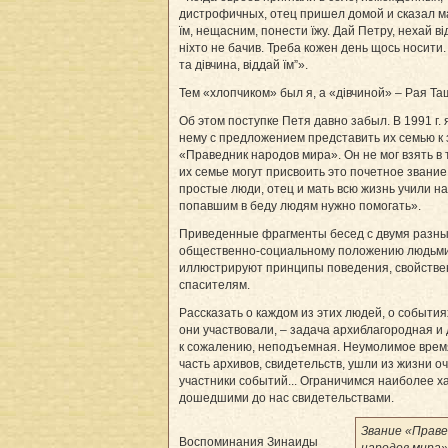
дистрофичных, отец пришел домой и сказал м
їм, нещасним, понести їжу. Дай Петру, нехай в
ніхто не бачив. Треба кожен день щось носити.
та дівчина, віддай їм”».
Тем «хлопчиком» был я, а «дівчиной» – Рая Та
Об этом поступке Петя давно забыл. В 1991 г. 
нему с предложением представить их семью к
«Праведник народов мира». Он не мог взять в 
их семье могут присвоить это почетное звани
простые люди, отец и мать всю жизнь учили нас
попавшим в беду людям нужно помогать».
Приведенные фрагменты бесед с двумя разн
общественно-социальному положению людьм
иллюстрируют принципы поведения, свойств
спасителям.
Рассказать о каждом из этих людей, о события
они участвовали, – задача архиблагородная и 
к сожалению, неподъемная. Неумолимое врем
часть архивов, свидетельств, ушли из жизни о
участники событий... Ограничимся наиболее х
дошедшими до нас свидетельствами.
Звание «Праве
Воспоминания Зинаиды
народов мира»