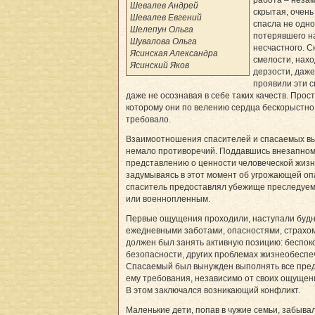
Шевалев Андрей
скрытая, очень
Шевалев Евгений
спасла не одно
Шелепун Ольга
потерявшего н
Шувалова Ольга
несчастного. С
Ясинская Александра
смелости, нахо
Ясинский Яков
дерзости, даж
проявили эти с
даже не осознавая в себе таких качеств. Прост
которому они по велению сердца бескорыстно
требовало.
Взаимоотношения спасителей и спасаемых в
немало противоречий. Поддавшись внезапном
представлению о ценности человеческой жизн
задумываясь в этот момент об угрожающей оп
спаситель предоставлял убежище преследуе
или военнопленным.
Первые ощущения проходили, наступали будн
ежедневными заботами, опасностями, страхо
должен был занять активную позицию: беспоко
безопасности, других проблемах жизнеобеспе
Спасаемый был вынужден выполнять все пр
ему требования, независимо от своих ощущен
В этом заключался возникающий конфликт.
Маленькие дети, попав в чужие семьи, забыва