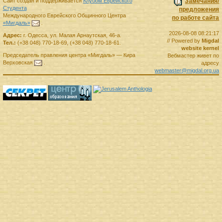
Сайт создан и поддерживается
Клубом Еврейского
Замечания/
Студента
предложения
Международного Еврейского Общинного Центра
по работе сайта
«Мигдаль»
.
2026-08-08 08:21:17
Адрес:
г.
Одесса
,
ул. Малая Арнаутская, 46-а.
// Powered by
Migdal
Тел.:
(+38 048) 770-18-69
,
(+38 048) 770-18-61
.
website kernel
Председатель правления
центра
«Мигдаль»
—
Кира
Вебмастер живет по
Верховская
.
адресу
webmaster@migdal.org.ua