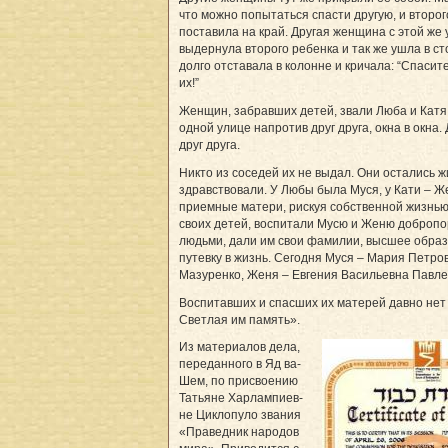
что можно попытаться спасти другую, и второг
поставила на край. Другая женщина с этой же
выдернула второго ребенка и так же ушла в ст
долго отставала в колонне и кричала: “Спасит
их!”
Женщин, забравших детей, звали Люба и Катя
одной улице напротив друг друга, окна в окна.
друг друга.
Никто из соседей их не выдал. Они остались ж
здравствовали. У Любы была Муся, у Кати – Ж
приемные матери, рискуя собственной жизнью
своих детей, воспитали Мусю и Женю доброп
людьми, дали им свои фамилии, высшее образ
путевку в жизнь. Сегодня Муся – Мария Петро
Мазуренко, Женя – Ев­ге­ния Васильевна Пав­лен
Воспитавших и спасших их матерей давно нет 
Светлая им память».
Из материалов дела,
переданного в Яд ва-
Шем, по присвоению
Татьяне Хар­лам­пиев­
не Цик­ло­пу­ло звания
«Праведник народов