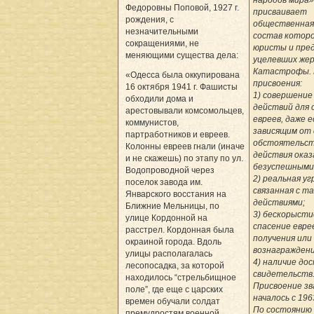
Федоровны Поповой, 1927 г.
присваивает
рождения, с
общественная 
незначительными
состав которо
сокращениями, не
юристы и пре
меняющими существа дела:
уцелевших же
Катастрофы. 
«Одесса была оккупирована
присвоения:
16 октября 1941 г. Фашисты
1) совершение
обходили дома и
действий для 
арестовывали комсомольцев,
евреев, даже е
коммунистов,
зависящим от
партработников и евреев.
обстоятельс
Колонны евреев гнали (иначе
действия оказ
и не скажешь) по этапу по ул.
безуспешными
Водопроводной через
2) реальная уг
поселок завода им.
связанная с т
Январского восстания на
действиями;
Ближние Мельницы, по
3) бескорыстие
улице Кордонной на
спасение евре
расстрел. Кордонная была
получения или
окраиной города. Вдоль
вознаграждени
улицы располагалась
4) наличие до
лесопосадка, за которой
свидетельств
находилось “стрельбищное
Присвоение зв
поле”, где еще с цар­ских
началось с 196
времен обучали солдат
По состоянию 
премудростям военной