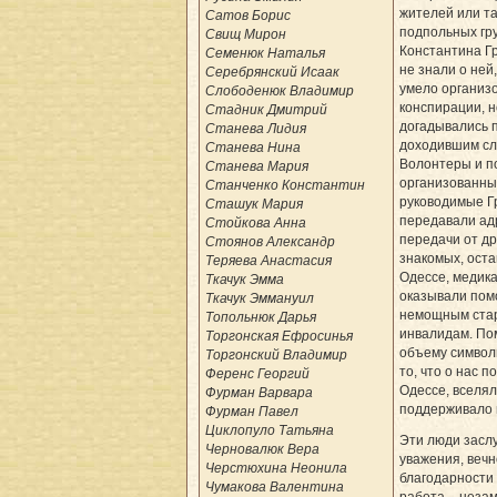
жителей или та
Сатов Борис
подпольных гру
Свищ Мирон
Константина Гр
Семенюк Наталья
не знали о ней
Серебрянский Исаак
умело организ
Слободенюк Владимир
конспирации, н
Стадник Дмитрий
догадывались 
Станева Лидия
доходившим сл
Станева Нина
Волонтеры и п
Станева Мария
организованны
Станченко Константин
руководимые Г
Сташук Мария
передавали ад
Стойкова Анна
передачи от др
Стоянов Александр
знакомых, оста
Теряева Анастасия
Одессе, медик
Ткачук Эмма
оказывали пом
Ткачук Эммануил
немощным стар
Топольнюк Дарья
инвалидам. По
Торгонская Ефросинья
объему символ
Торгонский Владимир
то, что о нас п
Ференс Георгий
Одессе, вселял
Фурман Варвара
под­держивало
Фурман Павел
Циклопуло Татьяна
Эти люди засл
Черновалюк Вера
уважения, вечн
Черстюхина Неонила
благодарности 
Чумакова Валентина
работа – незам