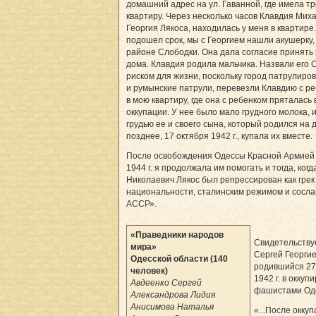
домашний адрес на ул. Гаванной, где имела т
квартиру. Через несколько часов Клавдия Мих
Георгия Лякоса, находилась у меня в квартире.
подошел срок, мы с Георгием нашли акушерку,
районе Слободки. Она дала согласие принять 
дома. Клавдия родила мальчика. Назвали его 
риском для жизни, поскольку город патрулиро
и румынские патрули, перевезли Клавдию с р
в мою квартиру, где она с ребенком пряталась
оккупации. У нее было мало грудного молока, 
грудью ее и своего сына, который родился на 
позднее, 17 октября 1942 г., купала их вместе.
После освобождения Одес­сы Красной Армией
1944 г. я продолжала им помогать и тогда, когд
Николаевич Лякос был репрессирован как грек
национальности, сталинским режимом и сосла
АССР».
«Праведники народов
Свидетельству
мира»
Сергей Георгие
Одесской области (140
родившийся 27
человек)
1942 г. в оккуп
Авдеенко Сергей
фашистами Од
Александрова Лидия
Анисимова Наталья
«...После оккуп