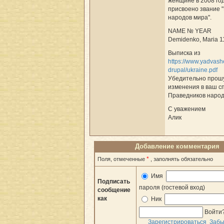
женщине в 2008 го
присвоено звание 
народов мира".
NAME № YEAR
Demidenko, Maria 1
Выписка из
https://www.yadvash
drupal/ukraine.pdf
Убедительно прошу
изменения в ваш с
Праведников народ
С уважением
Алик
Добавление комментария
*
Поля, отмеченные
, заполнять обязательно
Имя
Подписать
пароля (гостевой вход)
сообщение
как
Ник
Войти
Зарегистрироваться
Забы