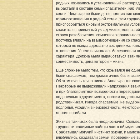
родных, вживались в установленный распоряд
вырастали в составе семьи спасителей, как чл
семьи. Чем старше были дети, помнившие сво
взаимоотношения в родной семье, тем трудне
приспособиться к новым экстремальным услов
спасителя, привычный уклад жизни, менявший
страха разоблачения, сомнения в правильност
поступка влияли на взаимоотношения со спа
который не всегда адекватно воспринимал с
отношения. У него начиналась болезненная л
характера. Должна была выработаться взаим
совместимость, цена которой – жизнь.
Еще сложнее было тем, кто скрывался не один
были спасаемые, тем драматичнее были вза
Об этом очень точно писала Анна Франк в сво
Некоторые не выдерживали напряжения взаи
и при благоприятной возможности переводили
подопечных в другие места, к своим надежным
род­ственникам. Иногда спасаемые, не выдерж
подполья, уходили в неизвестность. Некоторы
многие погибали.
Жизнь в тайниках была неоднозначна. Совме
трудности, взаимные заботы часто объединял
Срабатывал могучий инстинкт жизни, и мало
влюблялись, создавали семьи, проверенные в