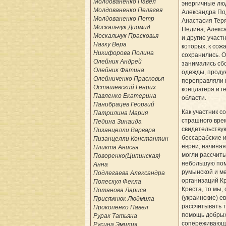
Молдованенко Павел
энергичные лю
Молдованенко Пелагея
Александра По
Молдованенко Петр
Анастасия Тер
Москальчук Диомид
Педина, Алекс
Москальчук Прасковья
и другие участ
Назку Вера
которых, к сож
Никифорова Полина
сохранились. 
Олейник Андрей
занимались сбо
Олейник Фатина
одежды, продук
Олейниченко Прасковья
переправляли в
Осташевский Генрих
концлагеря и г
Павленко Екатерина
области.
Панибрацев Георгий
Как участник с
Патрилина Мария
страшного вре
Педина Зинаида
свидетельствую
Пизанцелли Варвара
бессараб­ские 
Пизанцелли Константин
евреи, начиная 
Пликта Анисья
могли рассчиты
Поворенко(Ципинская)
небольшую по
Анна
румынской и м
Подлегаева Александра
организаций К
Попескул Фекла
Креста, то мы,
Потанова Лариса
(украинские) е
Присяжнюк Людмила
рассчитывать т
Прокопенко Павел
помощь добрых
Рурак Татьяна
сопереживающ
Русина Эмилия