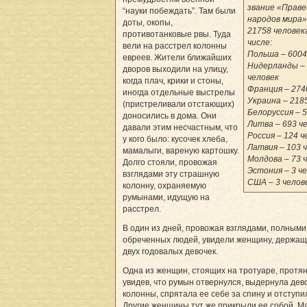
звание «Праве
“науки побеждать”. Там были
народов мира»
доты, окопы,
21758 человек
противотанковые рвы. Туда
числе:
вели на расстрел колонны
Польша – 6004
евреев. Жители ближайших
Нидерланды –
дворов выходили на улицу,
человек
когда плач, крики и стоны,
Франция – 274
иногда отдельные выстрелы
Украина – 218
(пристреливали отстающих)
Белоруссия – 5
доносились в дома. Они
Литва – 693 ч
давали этим несчастным, что
Россия – 124 ч
у кого было: кусочек хлеба,
Латвия – 103 
мамалыги, вареную картошку.
Молдова – 73 
Долго стояли, провожая
Эстония – 3 ч
взглядами эту страшную
США – 3 челов
колонну, охраняемую
румынами, идущую на
расстрел.
В один из дней, провожая взглядами, полными
обреченных людей, увидели женщину, держащ
двух годовалых девочек.
Одна из женщин, стоящих на тротуаре, протян
увидев, что румын отвернулся, выдернула дево
колонны, спрятала ее себе за спину и отступи
Другие женщины тут же прикрыли ее собой. М