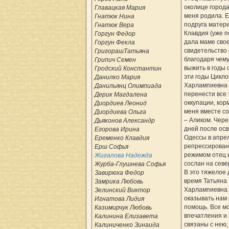
околице города
Главацкая Мария
меня родила. 
Гнатюк Нина
подруга матери
Гнатюк Вера
Клавдия (уже п
Горгун Федор
дала маме сво
Горгун Фекла
свидетельство 
ГригорашТатьяна
благодаря чему
Грипич Семен
выжить в годы 
Гродский Константин
эти годы Цикло
Данилко Мария
Харлампиевна 
Данильянц Олимпиада
перенести все 
Дерик Магдалена
оккупации, кор
Диордиев Леонид
меня вместе с
Диордиева Ольга
– Аликом. Чере
Дьяконов Александр
дней после ос
Егорова Ирина
Одессы в апрел
Еременко Клавдия
репрессирован
Ерш Софья
режимом отец и
Жигалова Надежда
сослан на севе
Журба-Глушнева Софья
В это тяжелое 
Завирюха Федор
время Татьяна
Замрика Любовь
Харлампиевна
Зелинский Виктор
оказывать нам
Игнатова Лидия
помощь. Все м
Казимирчук Любовь
впечатления и
Калинина Елизавета
связаны с нею,
Калиниченко Зинаида