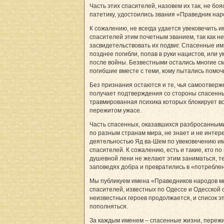
Часть этих спасителей, назовем их так, не боя
патетику, удостоились звания «Праведник на
К сожалению, не всегда удается увековечить 
спасителей этим почетным званием, так как н
засвидетельствовать их подвиг. Спасенные и
позднее погибли, попав в руки нацистов, или 
после войны. Безвестными остались многие см
погибшие вместе с теми, кому пытались помоч
Без признания остаются и те, чья самоотверж
получает подтверждения со стороны спасенн
травмированная психика которых блокирует в
пережитом ужасе.
Часть спасенных, оказавшихся разбросанным
по разным странам мира, не знает и не интер
деятельно­стью Яд ва-Шем по увековечению и
спасителей. К сожалению, есть и такие, кто по
душевной лени не желают этим заниматься, те
заповедях добра и превратились в «потребле
Мы публикуем имена «Праведников народов м
спасителей, известных по Одессе и Одесской 
неизвестных героев продолжается, и список э
пополняться.
За каждым именем – спасенные жизни, переж