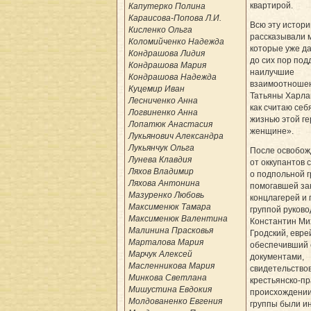
квартирой.
Капутерко Полина
Караисова-Попова Л.И.
Всю эту истори
Кисленко Ольга
рассказывали 
Коломийченко Надежда
которые уже да
Кондрашова Лидия
до сих пор по
Кондрашова Мария
наилучшие
Кондрашова Надежда
взаимоотношен
Куцемир Иван
Татьяны Харла
Лесниченко Анна
как считаю се
Логвиненко Анна
жизнью этой ге
Лопатюк Анастасия
женщине».
Лукьянович Александра
Лукьянчук Ольга
После освобож
Лунева Клавдия
от оккупантов 
Ляхов Владимир
о подпольной г
Ляхова Антонина
помогавшей з
Мазуренко Любовь
концлагерей и 
Максименюк Тамара
группой руково
Максименюк Валентина
Константин Ми
Малинина Прасковья
Гродский, евре
Марталова Мария
обеспечивший 
Марчук Алексей
документами,
Масленникова Мария
свидетельство
Минкова Светлана
крестьянско-п
Мишустина Евдокия
происхождении
Молдованенко Евгения
группы были и