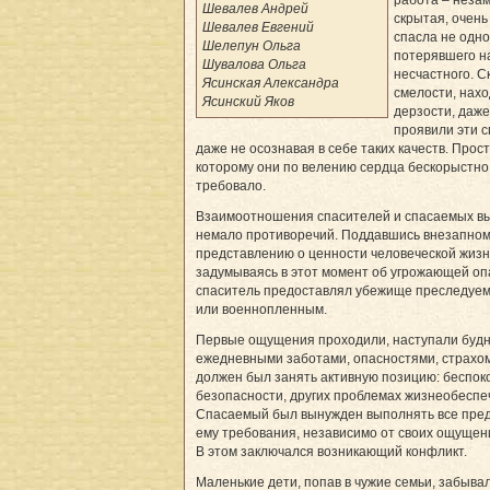
Шевалев Андрей
скрытая, очень
Шевалев Евгений
спасла не одно
Шелепун Ольга
потерявшего н
Шувалова Ольга
несчастного. С
Ясинская Александра
смелости, нахо
Ясинский Яков
дерзости, даж
проявили эти с
даже не осознавая в себе таких качеств. Прост
которому они по велению сердца бескорыстно
требовало.
Взаимоотношения спасителей и спасаемых в
немало противоречий. Поддавшись внезапном
представлению о ценности человеческой жизн
задумываясь в этот момент об угрожающей оп
спаситель предоставлял убежище преследуе
или военнопленным.
Первые ощущения проходили, наступали будн
ежедневными заботами, опасностями, страхо
должен был занять активную позицию: беспоко
безопасности, других проблемах жизнеобеспе
Спасаемый был вынужден выполнять все пр
ему требования, независимо от своих ощущен
В этом заключался возникающий конфликт.
Маленькие дети, попав в чужие семьи, забыва