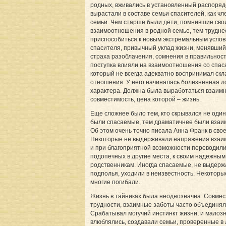
родных, вживались в установленный распоряд
вырастали в составе семьи спасителей, как чл
семьи. Чем старше были дети, помнившие сво
взаимоотношения в родной семье, тем трудне
приспособиться к новым экстремальным услов
спасителя, привычный уклад жизни, менявший
страха разоблачения, сомнения в правильност
поступка влияли на взаимоотношения со спа
который не всегда адекватно воспринимал с
отношения. У него начиналась болезненная л
характера. Должна была выработаться взаим
совместимость, цена которой – жизнь.
Еще сложнее было тем, кто скрывался не один
были спасаемые, тем драматичнее были вза
Об этом очень точно писала Анна Франк в сво
Некоторые не выдерживали напряжения взаи
и при благоприятной возможности переводили
подопечных в другие места, к своим надежным
род­ственникам. Иногда спасаемые, не выдерж
подполья, уходили в неизвестность. Некоторы
многие погибали.
Жизнь в тайниках была неоднозначна. Совме
трудности, взаимные заботы часто объединял
Срабатывал могучий инстинкт жизни, и мало
влюблялись, создавали семьи, проверенные в