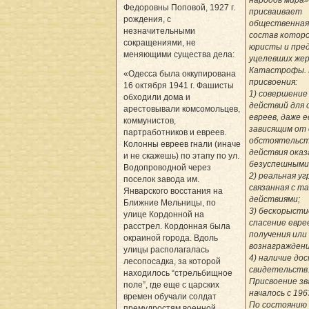
Федоровны Поповой, 1927 г.
присваивает
рождения, с
общественная 
незначительными
состав которо
сокращениями, не
юристы и пре
меняющими существа дела:
уцелевших же
Катастрофы. 
«Одесса была оккупирована
присвоения:
16 октября 1941 г. Фашисты
1) совершение
обходили дома и
действий для 
арестовывали комсомольцев,
евреев, даже е
коммунистов,
зависящим от
партработников и евреев.
обстоятельс
Колонны евреев гнали (иначе
действия оказ
и не скажешь) по этапу по ул.
безуспешными
Водопроводной через
2) реальная уг
поселок завода им.
связанная с т
Январского восстания на
действиями;
Ближние Мельницы, по
3) бескорыстие
улице Кордонной на
спасение евре
расстрел. Кордонная была
получения или
окраиной города. Вдоль
вознаграждени
улицы располагалась
4) наличие до
лесопосадка, за которой
свидетельств
находилось “стрельбищное
Присвоение зв
поле”, где еще с цар­ских
началось с 196
времен обучали солдат
По состоянию 
премудростям военной