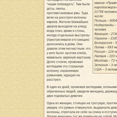
звание «Праве
“науки побеждать”. Там были
народов мира»
доты, окопы,
21758 человек
противотанковые рвы. Туда
числе:
вели на расстрел колонны
Польша – 6004
евреев. Жители ближайших
Нидерланды –
дворов выходили на улицу,
человек
когда плач, крики и стоны,
Франция – 274
иногда отдельные выстрелы
Украина – 218
(пристреливали отстающих)
Белоруссия – 5
доносились в дома. Они
Литва – 693 ч
давали этим несчастным, что
Россия – 124 ч
у кого было: кусочек хлеба,
Латвия – 103 
мамалыги, вареную картошку.
Молдова – 73 
Долго стояли, провожая
Эстония – 3 ч
взглядами эту страшную
США – 3 челов
колонну, охраняемую
румынами, идущую на
расстрел.
В один из дней, провожая взглядами, полными
обреченных людей, увидели женщину, держащ
двух годовалых девочек.
Одна из женщин, стоящих на тротуаре, протян
увидев, что румын отвернулся, выдернула дево
колонны, спрятала ее себе за спину и отступи
Другие женщины тут же прикрыли ее собой. М