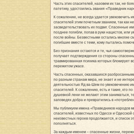
Часть этих спасителей, назовем их так, не боя
патетику, удостоились звания «Праведник на
К сожалению, не всегда удается увековечить 
спасителей этим почетным званием, так как н
засвидетельствовать их подвиг. Спасенные и
позднее погибли, попав в руки нацистов, или 
после войны. Безвестными остались многие см
погибшие вместе с теми, кому пытались помоч
Без признания остаются и те, чья самоотверж
получает подтверждения со стороны спасенн
травмированная психика которых блокирует в
пережитом ужасе.
Часть спасенных, оказавшихся разбросанным
по разным странам мира, не знает и не интер
деятельно­стью Яд ва-Шем по увековечению и
спасителей. К сожалению, есть и такие, кто по
душевной лени не желают этим заниматься, те
заповедях добра и превратились в «потребле
Мы публикуем имена «Праведников народов м
спасителей, известных по Одессе и Одесской 
неизвестных героев продолжается, и список э
пополняться.
За каждым именем – спасенные жизни, переж