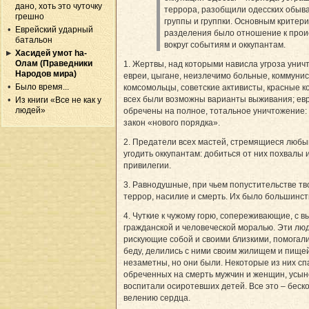
дано, хоть это чуточку
террора, разобщили одесских обыв
грешно
группы и группки. Основным критер
Еврейский ударный
разделения было отношение к про
батальон
вокруг событиям и оккупантам.
Хасидей умот hа-
Олам (Праведники
1. Жертвы, над которыми нависла угроза унич
Народов мира)
евреи, цыгане, неизлечимо больные, коммунис
Было время...
комсомольцы, совет­ские активисты, красные 
всех были возможны варианты выживания; ев
Из книги «Все не как у
людей»
обречены на полное, тотальное уничтожение:
закон «нового порядка».
2. Предатели всех мастей, стремящиеся любы
угодить оккупантам: добиться от них похвалы 
привилегии.
3. Равнодушные, при чьем попуститель­стве т
террор, насилие и смерть. Их было большинст
4. Чуткие к чужому горю, сопереживающие, с в
гражданской и человеческой моралью. Эти люд
рискующие собой и своими близкими, помогал
беду, делились с ними своим жилищем и пище
незаметны, но они были. Некоторые из них сп
обреченных на смерть мужчин и женщин, усын
воспитали осиротевших детей. Все это – беск
велению сердца.