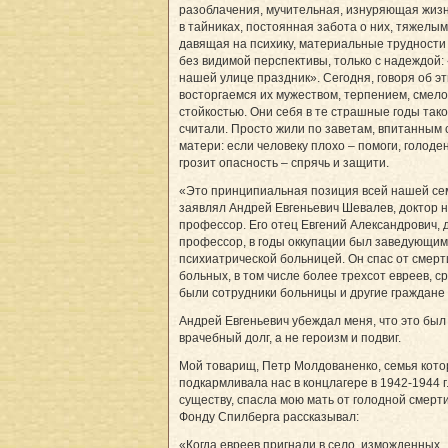
разоблачения, мучительная, изнуряющая жиз
в тайниках, постоянная забота о них, тяжелым
давящая на психику, материальные трудности 
без видимой перспективы, только с надеждой: 
нашей улице праздник». Сегодня, говоря об э
восторгаемся их мужеством, терпением, смело
стойкостью. Они себя в те страшные годы так
считали. Просто жили по заветам, впитанным 
матери: если человеку плохо – помоги, голоде
грозит опасность – спрячь и защити.
«Это принципиальная позиция всей нашей сем
заявлял Андрей Евгеньевич Шевалев, доктор н
профессор. Его отец Евгений Александрович, д
профессор, в годы оккупации был заведующим
психиатрической больницей. Он спас от смерт
больных, в том числе более трехсот евреев, с
были сотрудники больницы и другие граждане
Андрей Евгеньевич убеждал меня, что это был
врачебный долг, а не героизм и подвиг.
Мой товарищ, Петр Молдованенко, семья кото
подкармливала нас в концлагере в 1942-1944 г.
существу, спасла мою мать от голодной смерти
Фонду Спилберга рассказывал:
«Когда евреев пригнали в село, изможденных,