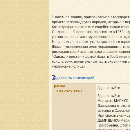
1
Почетное звание, присваиваемое в государс
представителям других народов, которые в пе
Катастрофы спасали или содействовали спас
Согласно ст. 9 принятого Кнессетом в 1953 го
увековечении памяти мучеников и героев», одн
Национального института Катастрофы и герои
Шем» – увековечение имен «праведников, кот
рисковали своей жизнью ради спасения еврее
2
Однако известен и другой факт: в Треблинке и
концлагерях значительную часть охранников 
украинские полицаи.
Добавить комментарий
jelemo
Здравствуйте.
13.03.2025 09:43
Здравствуйте.
Моя мать МАРКУС 
Давыдовна в годы 
спасена в Одесской
Имя спасительниц
ДЕМИДЕНКО Мари
Григорьевна. Этой 