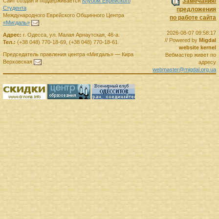
Сайт создан и поддерживается
Клубом Еврейского
Замечания/
Студента
предложения
Международного Еврейского Общинного Центра
по работе сайта
«Мигдаль»
.
2026-08-07 09:58:17
Адрес:
г.
Одесса
,
ул. Малая Арнаутская, 46-а.
// Powered by
Migdal
Тел.:
(+38 048) 770-18-69
,
(+38 048) 770-18-61
.
website kernel
Председатель правления
центра
«Мигдаль»
—
Кира
Вебмастер живет по
Верховская
.
адресу
webmaster@migdal.org.ua