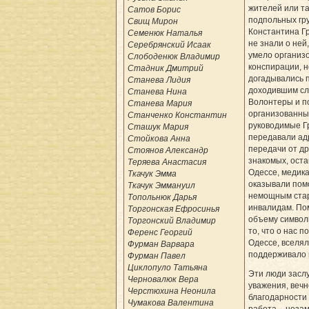
жителей или та
Сатов Борис
подпольных гру
Свищ Мирон
Константина Гр
Семенюк Наталья
не знали о ней
Серебрянский Исаак
умело организ
Слободенюк Владимир
конспирации, н
Стадник Дмитрий
догадывались 
Станева Лидия
доходившим сл
Станева Нина
Волонтеры и п
Станева Мария
организованны
Станченко Константин
руководимые Г
Сташук Мария
передавали ад
Стойкова Анна
передачи от др
Стоянов Александр
знакомых, оста
Теряева Анастасия
Одессе, медик
Ткачук Эмма
оказывали пом
Ткачук Эммануил
немощным стар
Топольнюк Дарья
инвалидам. По
Торгонская Ефросинья
объему символ
Торгонский Владимир
то, что о нас п
Ференс Георгий
Одессе, вселял
Фурман Варвара
под­держивало
Фурман Павел
Циклопуло Татьяна
Эти люди засл
Черновалюк Вера
уважения, вечн
Черстюхина Неонила
благодарности 
Чумакова Валентина
работа – незам