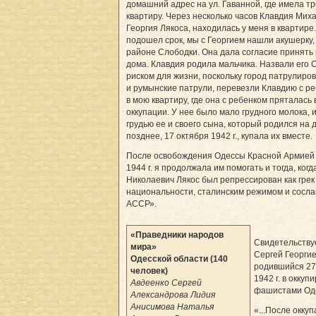
домашний адрес на ул. Гаванной, где имела т
квартиру. Через несколько часов Клавдия Мих
Георгия Лякоса, находилась у меня в квартире.
подошел срок, мы с Георгием нашли акушерку,
районе Слободки. Она дала согласие принять 
дома. Клавдия родила мальчика. Назвали его 
риском для жизни, поскольку город патрулиро
и румынские патрули, перевезли Клавдию с р
в мою квартиру, где она с ребенком пряталась
оккупации. У нее было мало грудного молока, 
грудью ее и своего сына, который родился на 
позднее, 17 октября 1942 г., купала их вместе.
После освобождения Одес­сы Красной Армией
1944 г. я продолжала им помогать и тогда, когд
Николаевич Лякос был репрессирован как грек
национальности, сталинским режимом и сосла
АССР».
«Праведники народов
Свидетельству
мира»
Сергей Георгие
Одесской области (140
родившийся 27
человек)
1942 г. в оккуп
Авдеенко Сергей
фашистами Од
Александрова Лидия
Анисимова Наталья
«...После оккуп