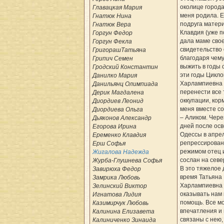
околице города
Главацкая Мария
меня родила. 
Гнатюк Нина
подруга матери
Гнатюк Вера
Клавдия (уже п
Горгун Федор
дала маме сво
Горгун Фекла
свидетельство 
ГригорашТатьяна
благодаря чему
Грипич Семен
выжить в годы 
Гродский Константин
эти годы Цикло
Данилко Мария
Харлампиевна 
Данильянц Олимпиада
перенести все 
Дерик Магдалена
оккупации, кор
Диордиев Леонид
меня вместе с
Диордиева Ольга
– Аликом. Чере
Дьяконов Александр
дней после ос
Егорова Ирина
Одессы в апрел
Еременко Клавдия
репрессирован
Ерш Софья
режимом отец и
Жигалова Надежда
сослан на севе
Журба-Глушнева Софья
В это тяжелое 
Завирюха Федор
время Татьяна
Замрика Любовь
Харлампиевна
Зелинский Виктор
оказывать нам
Игнатова Лидия
помощь. Все м
Казимирчук Любовь
впечатления и
Калинина Елизавета
связаны с нею,
Калиниченко Зинаида