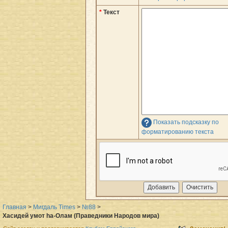
*
Текст
Показать подсказку по
форматированию текста
Главная
>
Мигдаль Times
>
№88
>
Хасидей умот hа-Олам (Праведники Народов мира)