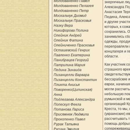
Молдованенко Павел
энергичные лю
Молдованенко Пелагея
Александра По
Молдованенко Петр
Анастасия Тер
Москальчук Диомид
Педина, Алекс
Москальчук Прасковья
и другие участ
Назку Вера
которых, к сож
Никифорова Полина
сохранились. 
Олейник Андрей
занимались сбо
Олейник Фатина
одежды, продук
Олейниченко Прасковья
переправляли в
Осташевский Генрих
концлагеря и г
Павленко Екатерина
области.
Панибрацев Георгий
Как участник с
Патрилина Мария
страшного вре
Педина Зинаида
свидетельствую
Пизанцелли Варвара
бессараб­ские 
Пизанцелли Константин
евреи, начиная 
Пликта Анисья
могли рассчиты
Поворенко(Ципинская)
небольшую по
Анна
румынской и м
Подлегаева Александра
организаций К
Попескул Фекла
Креста, то мы,
Потанова Лариса
(украинские) е
Присяжнюк Людмила
рассчитывать т
Прокопенко Павел
помощь добрых
Рурак Татьяна
сопереживающ
Русина Эмилия