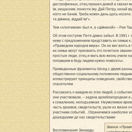
дистрофичных, отец пришел домой и сказал м
їм, нещасним, понести їжу. Дай Петру, нехай в
ніхто не бачив. Треба кожен день щось носити.
та дівчина, віддай їм”».
Тем «хлопчиком» был я, а «дівчиной» – Рая Та
Об этом поступке Петя давно забыл. В 1991 г. 
нему с предложением представить их семью к
«Праведник народов мира». Он не мог взять в 
их семье могут присвоить это почетное звани
простые люди, отец и мать всю жизнь учили нас
попавшим в беду людям нужно помогать».
Приведенные фрагменты бесед с двумя разн
общественно-социальному положению людьм
иллюстрируют принципы поведения, свойств
спасителям.
Рассказать о каждом из этих людей, о события
они участвовали, – задача архиблагородная и 
к сожалению, неподъемная. Неумолимое врем
часть архивов, свидетельств, ушли из жизни о
участники событий... Ограничимся наиболее х
дошедшими до нас свидетельствами.
Звание «Праве
Воспоминания Зинаиды
народов мира»