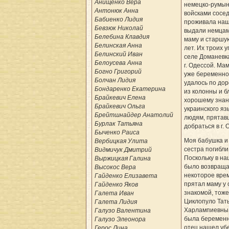
Анищенко Вера
немецко-румын
Антонюк Анна
войсками сосед
Бабиенко Лидия
проживала наш
Бевзюк Николай
выдали немцам
Белебина Клавдия
маму и старшую
Белинская Анна
лет. Их троих у
Белинский Иван
селе Доманевк
Белоусева Анна
г. Одессой. Мам
Богно Григорий
уже беременно
Болчан Лидия
удалось по дор
Бондаренко Екатерина
из колонны и б
Брайкевич Елена
хорошему зна
Брайкевич Ольга
украинского яз
Брейтшнайдер Анатолий
людям, прятав
Бурлак Татьяна
добраться в г. 
Быченко Раиса
Моя бабушка и
Вербицкая Улита
сестра погибли 
Видмичук Дмитрий
Поскольку в на
Выржицкая Галина
было возвраща
Высокос Вера
некоторое вре
Гайденко Елизавета
прятал маму у 
Гайденко Яков
знакомой, тоже
Галета Иван
Циклопуло Тат
Галета Лидия
Харлампиевны,
Галузо Валентина
была беременн
Галузо Элеонора
отец нашел уб
Герос Лина