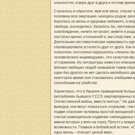
опасностях, в вере друг в друга и потому крепк
Случалось и обратное: муж или жена, спасая о
половину всю оккупацию, находясь рядом, риск
боролись за жизнь и здоровье любимого, а ког
свобода, расходились. Казалось бы, противор
осво­бождение, ничего не грозит, живите и раду
наступал кризис отношений и, как следствие, 
Длительная систематическая зависимость одно
спровоцировала уста­лость друг от друга. Как
психологи, постоянно нарушалось «личное пр
человеческого индивидуума», что зачастую вед
отторжению. Из литературы известно описани
близких любящих людей сковывали таким обра
один без другого не мог сделать малейшего д
некоторое время они становились злейшими в
способными на убийство.
Характерно, что в Украине праведников больше
республиках бывшего СССР, оккупированных в
2
Отечественной войны, вместе взятых.
Не даю
выводов, они могут показаться спорными, тем 
подвиг спасения человека простой женщиной
считаю равноценным подвигам «легендарных 
имена которых у всех на слуху. Просто у каждо
возможности. Главное в библейской истине: 
одну жизнь – спа­сает целый мир».