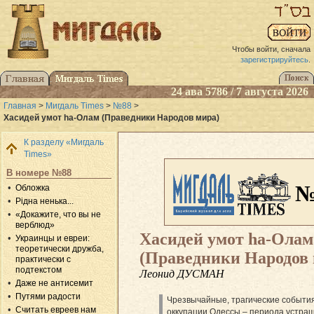
Чтобы войти, сначала
зарегистрируйтесь
.
24 ава 5786 / 7 августа 2026
Главная
>
Мигдаль Times
>
№88
>
Хасидей умот hа-Олам (Праведники Народов мира)
К разделу «Мигдаль
Times»
В номере №88
№
Обложка
Рідна ненька...
«Докажите, что вы не
верблюд»
Хасидей умот hа-Олам
Украинцы и евреи:
теоретически дружба,
(Праведники Народов 
практически с
подтекстом
Леонид ДУСМАН
Даже не антисемит
Путями радости
Чрезвычайные, трагические событи
Считать евреев нам
оккупации Одессы – периода устра