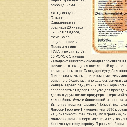
ми­ра». Приводится с
сокращениями.
«Я, Циклопуло
Татьяна
Харлампиевна,
родилась 26 января
1915 г. в г. Одессе,
гречанка по
национальности.
Прошла лагеря
ГУЛАГа по статье 58-
10 РСФСР. С начала
немецко-фашистской оккупации проживала в г.
Поблизости находился населенный пункт Голт
размещалось гетто. Благодаря мужу, Волынце
Григорьевичу, мы выделили крупную сумму ден
семейного бюджета, и мне удалось выкупить д
женщин евреек (одну из них звали Софа Коган
переправить в Одессу. Пропуска для проезда м
достали у румынского прокурора г. Первомайск
дальнейшем, будучи беременной, я переехала в
Выполняя покупки на рынке “Привоз”, познако
Лякосом Георгием Николаевичем, 1896 г. рожд
национальности грек. Узнав, что я гречанка, он
мольбой о помощи обратился ко мне, чтобы я 
беременную жену, еврейку. Я решила ей помоч