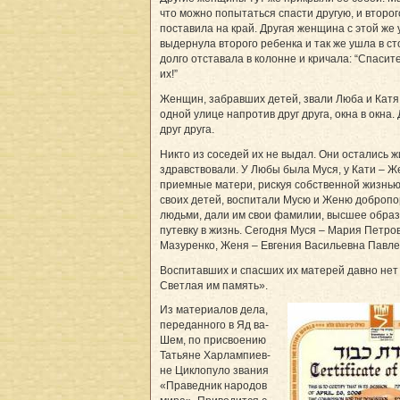
что можно попытаться спасти другую, и второг
поставила на край. Другая женщина с этой же
выдернула второго ребенка и так же ушла в ст
долго отставала в колонне и кричала: “Спасит
их!”
Женщин, забравших детей, звали Люба и Катя
одной улице напротив друг друга, окна в окна.
друг друга.
Никто из соседей их не выдал. Они остались ж
здравствовали. У Любы была Муся, у Кати – Ж
приемные матери, рискуя собственной жизнью
своих детей, воспитали Мусю и Женю доброп
людьми, дали им свои фамилии, высшее образ
путевку в жизнь. Сегодня Муся – Мария Петро
Мазуренко, Женя – Ев­ге­ния Васильевна Пав­лен
Воспитавших и спасших их матерей давно нет 
Светлая им память».
Из материалов дела,
переданного в Яд ва-
Шем, по присвоению
Татьяне Хар­лам­пиев­
не Цик­ло­пу­ло звания
«Праведник народов