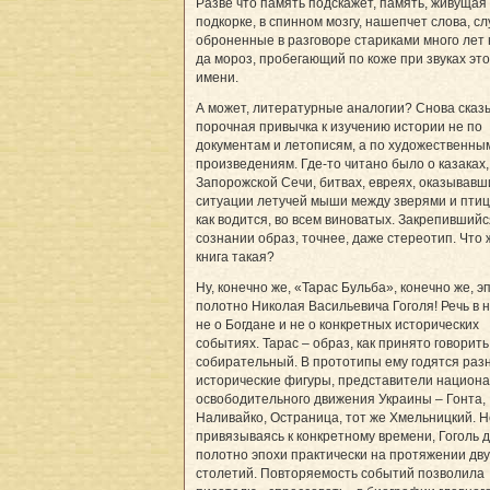
Разве что память подскажет, память, живущая 
подкорке, в спинном мозгу, нашепчет слова, с
оброненные в разговоре стариками много лет 
да мороз, пробегающий по коже при звуках это
имени.
А может, литературные аналогии? Снова сказ
порочная привычка к изучению истории не по
документам и летописям, а по художественны
произведениям. Где-то читано было о казаках,
Запорожской Сечи, битвах, евреях, оказывавш
ситуации летучей мыши между зверями и птиц
как водится, во всем виноватых. Закрепившийс
сознании образ, точнее, даже стереотип. Что 
книга такая?
Ну, конечно же, «Тарас Бульба», конечно же, э
полотно Николая Васильевича Гоголя! Речь в 
не о Богдане и не о конкретных исторических
событиях. Тарас – образ, как принято говорить
собирательный. В прототипы ему годятся раз
исторические фигуры, представители национа
освободительного движения Украины – Гонта,
Наливайко, Остраница, тот же Хмельницкий. Н
привязываясь к конкретному времени, Гоголь 
полотно эпохи практически на протяжении дву
столетий. Повторяемость событий поз­во­­ли­ла