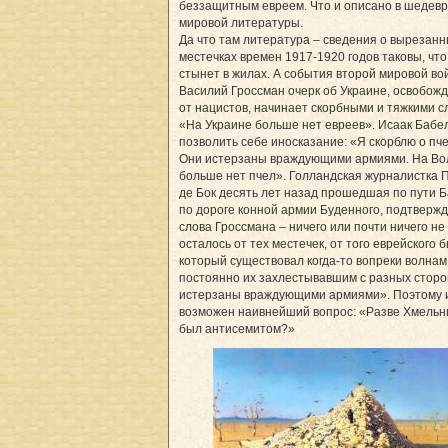
беззащитным евреем. Что и описано в шедев
мировой литературы.
Да что там литература – сведения о вырезан
местечках времен 1917-1920 годов таковы, что
стынет в жилах. А события второй мировой в
Василий Гроссман очерк об Украине, освобож
от нацистов, начинает скорбными и тяжкими с
«На Украине больше нет евреев». Исаак Бабел
позволить себе иносказание: «Я скорблю о пче
Они истерзаны враждующими армиями. На В
больше нет пчел». Голландская журналистка 
де Бок десять лет назад прошедшая по пути Б
по дороге конной армии Буденного, подтверж
слова Гроссмана – ничего или почти ничего не
осталось от тех местечек, от того еврейского б
который существовал когда-то вопреки волнам
постоянно их захлестывавшим с разных сторо
истерзаны враждующими армиями». Поэтому 
возможен наивнейший вопрос: «Разве Хмельн
был антисемитом?»