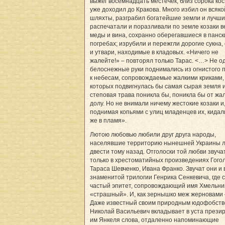
выжег восемнадцать местечек, близ сорока кос
уже доходил до Кракова. Много избил он всяко
шляхты, разграбил богатейшие земли и лучши
распечатали и поразливали по земле козаки 
меды и вина, сохранно оберегавшиеся в панск
погребах; изрубили и пережгли дорогие сукна
и утвари, находимые в кладовых. «Ничего не
жалейте!» – повторял только Тарас. <…> Не о
белоснежные руки поднимались из огнистого 
к небесам, сопровождаемые жалкими криками,
которых подвигнулась бы самая сырая земля 
степовая трава поникла бы, поникла бы от жа
долу. Но не внимали ничему жестокие козаки и
поднимая копьями с улиц младенцев их, кидал
же в пламя».
Лютою любовью любили друг друга народы,
населявшие территорию нынешней Украины 
двести тому назад. Отголоски той любви звуча
только в хрестоматийных произведениях Гогол
Тараса Шевченко, Ивана Франко. Звучат они и 
знаменитой трилогии Генрика Сенкевича, где 
частый эпитет, сопровождающий имя Хмельниц
«страшный». И, как зернышко меж жерновами 
Даже известный своим природным юдофобст
Николай Васильевич вкладывает в уста прези
им Янкеля слова, отдаленно напоминающие