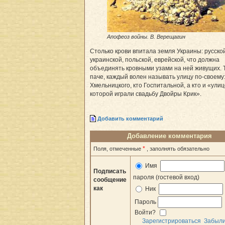
Апофеоз войны. В. Верещагин
Столько крови впитала земля Украины: русской
украинской, польской, еврейской, что должна
объединять кровными узами на ней живущих. 
паче, каждый волен называть улицу по-своему:
Хмельницкого, кто Госпитальной, а кто и «улиц
которой играли свадьбу Двойры Крик».
Добавить комментарий
Добавление комментария
*
Поля, отмеченные
, заполнять обязательно
Имя
Подписать
пароля (гостевой вход)
сообщение
как
Ник
Пароль
Войти?
Зарегистрироваться
Забыл