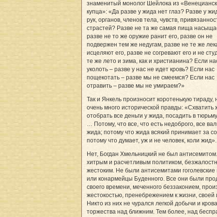
знаменитый монолог Шейлока из «Венецианск
купца»: «Да разве у жида нет глаз? Разве у жи
рук, органов, членов тела, чувств, привязаннос
страстей? Разве не та же самая пища насыщае
разве не то же оружие ранит его, разве он не
подвержен тем же недугам, разве не те же лек
исцеляют его, разве не согревают его и не сту
те же лето и зима, как и христианина? Если на
уколоть – разве у нас не идет кровь? Если нас
пощекотать – разве мы не смеемся? Если нас
отравить – разве мы не умираем?»
Так и Янкель произносит коротенькую тираду,
очень много исторической правды: «Схватить 
отобрать все деньги у жида, посадить в тюрьм
… Потому, что все, что есть недоброго, все ва
жида; потому что жида всякий принимает за со
потому что думает, уж и не человек, коли жид».
Нет, Богдан Хмельницкий не был антисемитом
хитрым и расчетливым политиком, безжалост
жестоким. Не были антисемитами гоголевские 
или конармейцы Буденного. Все они были про
своего времени, меченного беззаконием, прои
жестокостью, пренебрежением к жизни, своей 
Никто из них не чурался легкой добычи и кров
торжества над ближним. Тем более, над бесп