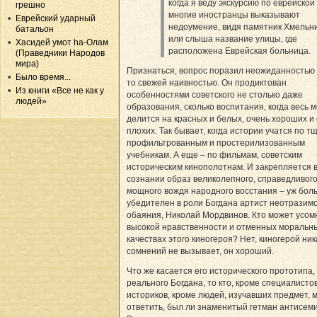
когда я веду экскурсию по еврейской
грешно
многие иностранцы выказывают
Еврейский ударный
недоумение, видя памятник Хмельн
батальон
или слыша название улицы, где
Хасидей умот hа-Олам
расположена Еврейская больница.
(Праведники Народов
мира)
Признаться, вопрос поразил неожиданностью 
Было время...
то свежей наивностью. Он продиктован
Из книги «Все не как у
особенностями советского не столько даже
людей»
образования, сколько воспитания, когда весь 
делится на красных и белых, очень хороших и
плохих. Так бывает, когда истории учатся по 
профильтрованным и простерилизованным
учебникам. А еще – по фильмам, советским
историческим кинополотнам. И закрепляется 
сознании образ великолепного, справедливого
мощного вождя народного восстания – уж бол
убедителен в роли Богдана артист неотразим
обаяния, Ни­ко­лай Мордвинов. Кто может усом
высокой нравственности и отменных моральн
качествах этого киногероя? Нет, киногерой ник
сомнений не вызывает, он хороший.
Что же касается его исторического прототипа,
реального Богдана, то кто, кроме специалисто
историков, кроме людей, изучавших предмет, 
ответить, был ли знаменитый гетман антисем