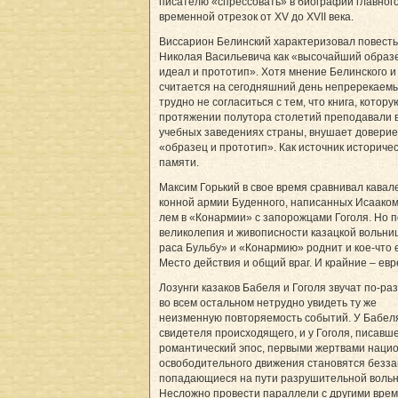
писателю «спрессовать» в биографии главного
временной отрезок от XV до XVII века.
Виссарион Белинский характеризовал повесть
Николая Васильевича как «высочайший образ
идеал и прототип». Хотя мнение Белинского и
считается на сегодняшний день непререкаемы
трудно не согласиться с тем, что книга, котору
протяжении полутора столетий преподавали 
учебных заведениях страны, внушает доверие.
«образец и прототип». Как источник историче
памяти.
Максим Горький в свое время сравнивал кавал
конной армии Буденного, написанных Исааком 
лем в «Конармии» с запорожцами Гоголя. Но 
великолепия и живописности казацкой вольниц
ра­са Бульбу» и «Конармию» роднит и кое-что 
Место действия и общий враг. И крайние – евр
Лозунги казаков Бабеля и Гоголя звучат по-раз
во всем остальном нетрудно увидеть ту же
неизменную повторяемость событий. У Ба­бе­л
свидетеля происходящего, и у Гоголя, писавш
романтический эпос, первыми жертвами наци
освободительного движения становятся безз
попадающиеся на пути разрушительной воль
Несложно провести параллели с другими вре