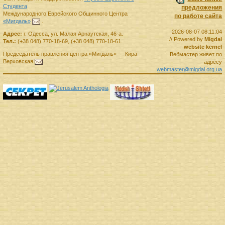
Студента
предложения
Международного Еврейского Общинного Центра
по работе сайта
«Мигдаль»
.
2026-08-07 08:11:04
Адрес:
г.
Одесса
,
ул. Малая Арнаутская, 46-а.
// Powered by
Migdal
Тел.:
(+38 048) 770-18-69
,
(+38 048) 770-18-61
.
website kernel
Председатель правления
центра
«Мигдаль»
—
Кира
Вебмастер живет по
Верховская
.
адресу
webmaster@migdal.org.ua