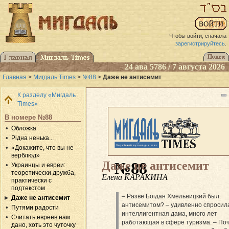
Чтобы войти, сначала
зарегистрируйтесь
.
24 ава 5786 / 7 августа 2026
Главная
>
Мигдаль Times
>
№88
>
Даже не антисемит
К разделу «Мигдаль
Times»
В номере №88
Обложка
Рідна ненька...
«Докажите, что вы не
верблюд»
Даже не антисемит
№88
Украинцы и евреи:
теоретически дружба,
Елена КАРАКИНА
практически с
подтекстом
– Разве Богдан Хмельницкий был
Даже не антисемит
антисемитом? – удивленно спросил
Путями радости
интеллигентная дама, много лет
Считать евреев нам
работающая в сфере туризма. – Поч
дано, хоть это чуточку