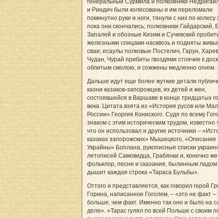
генеральный Сурмила и полковники Недригай
и Риндич были колесованы и им переломали
поминутно руки и ноги, тянули с них по колесу
пока они скончались; полковники Гайдарский, 
Запалей и обозные Кизим и Сучевский пробит
железными спицами насквозь и подняты живы
сваи; есаулы полковые Постелич, Гарун, Харев
Чудан, Чурай прибиты гвоздями стоячие к дос­
облитым смолою, и сож­жены медленно огнем
Дальше идут еще более жуткие детали публич
казни казаков-запорожцев, их детей и жен,
состоявшейся в Варшаве в конце тридцатых го
века. Цитата взята из «История русов или Ма
России» Георгия Кониского. Судя по всему Гог
знаком с этим историческим трудом, известно 
что он использовал и другие источники – «Ист
казаках запорожских» Мышецкого, «Описание
Украйны» Боплана, рукописные списки украин
летописей Самовидца, Грабянки и, конечно же
фольклор, песни и сказания, былинным ладом
дышит каждая строка «Тараса Бульбы».
Оттого и представляется, как говорил герой Г
Горина, написанное Гоголем, – «это не факт –
больше, чем факт. Именно так оно и было на 
деле». «Тарас гулял по всей Польше с своим п