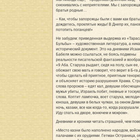
снюхивались с неприятелями. Мы с запорожца
братья родные…
– Как, чтобы запорожцы были с вами как брать
дождетесь, проклятые жиды! В Днепр их, пано
потопить поганцев!»
Не забудем: приведенная выдержка из «Тарас
Бульбы» – художественная литература, а ника
исторический документ. Это на дневники Исаа
Бабеля можно ссылаться, не боясь подмены
реальности писательской фантазией и вообр
«9 Аба. Старуха рыдает, сидя на полу, сын ее,
обожает свою мать и говорит, что верит в Б-га 
чтобы сделать ей приятное, приятным тенорк
и объясняет историю разрушения Храма. Ст
слова пророков – едят кал, девушки обесчеще
мужья убиты, Израиль побит, гневные и тоску
слова. Коптит лампочка, воет старуха, мелоди
юноша, девушки в белых чулках, за окном Дем
ночь, казаки, все как когда-то, когда разрушали
Иду спать на дворе, вонючем и мокром».
Дневники и хроники читать страшней, чем пове
«Место казни было наполнено народом, войск
палачами с их орудиями. Гетман Остраница, 