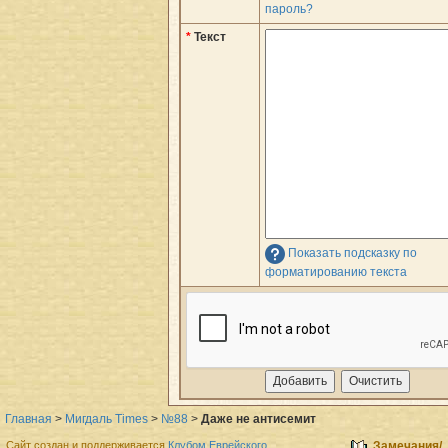
пароль?
*
Текст
Показать подсказку по
форматированию текста
Главная
>
Мигдаль Times
>
№88
>
Даже не антисемит
Сайт создан и поддерживается
Клубом Еврейского
Замечания/