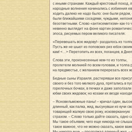
с иными странами. Каждый крестовый поход, 
народные волнения начинались с избиения ев
ходить далеко не надо было: они были рядом,
были ближайшими соседями, чуждыми, непон
безответными. Слово «антисемитизм» как-то 
невинно выглядит на фоне картин романтичес
эпоса, рисуемых пером великого писателя:
«Перевешать всю жидову!– раздалось из толп
Пусть же не шьют из по­пов­ских риз юбок своим
кам! <…> Перетопить их всех, поганцев, в Дне
Слова эти, произнесенные кем-то из толпы,
пролетели молнией по всем головам, и толпа 
на предместье, с желанием перерезать всех ж
Бедные сыны Израиля, растерявши все прису
своего и без того мелкого духа, прятались в пу
горелочных бочках, в печках и даже заползали
юбки своих жидовок; но козаки их везде находи
– Ясновельможные паны! – кричал один, высок
длинный, как палка, жид, высунувши из кучи св
товарищей жалкую свою рожу, исковерканную
страхом. – Слово только дайте сказать, одно с
Мы такое объявим, чего еще никогда не слыша
такое важное, что не можно сказать, какое ва
Мы никогда еще, – продолжал длинный жид, – 