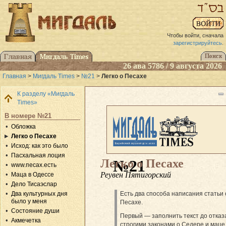
Чтобы войти, сначала
зарегистрируйтесь
.
26 ава 5786 / 9 августа 2026
Главная
>
Мигдаль Times
>
№21
>
Легко о Песахе
К разделу «Мигдаль
Times»
В номере №21
Обложка
Легко о Песахе
Исход: как это было
Пасхальная лоция
Легко о Песахе
№21
www.песах.есть
Реувен Пятигорский
Маца в Одессе
Дело Тисаэслар
Есть два способа написания статьи 
Два культурных дня
было у меня
Песахе.
Состояние души
Первый — заполнить текст до отказ
Акмечетка
строгими законами о Седере и маце