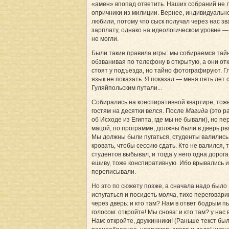
«амен» впопад ответить. Наших собраний не
опричники из милиции. Вернее, индивидуальн
любили, потому что сыск получал через нас зв
зарплату, однако на идеологическом уровне —
не могли.
Были такие правила игры: мы собираемся тайн
обзванивая по телефону в открытую, а они от
стоят у подъезда, но тайно фотографируют. Г
язык не показать. Я показал — меня пять лет 
Гуляйпольским путали...
Собирались на конспиративной квартире, тоже
гостям на десятки велся. После
Магида
(это р
об Исходе из Египта, где мы не бывали), но пе
мацой, по программе, должны были в дверь рв
Мы должны были пугаться, студенты валились
кровать, чтобы сессию сдать. Кто не валился, т
студентов выбывал, и тогда у него одна дорога
ешиву, тоже конспиративную. Ибо врывались и
переписывали.
Но это по сюжету позже, а сначала надо было
испугаться и посидеть молча, тихо переговари
через дверь: и кто там? Нам в ответ бодрым 
голосом: откройте! Мы снова: и кто там? у нас 
Нам: откройте, дружинники! (Раньше текст бы