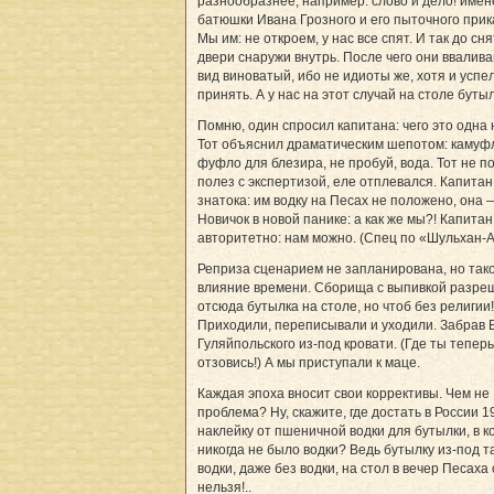
разнообразнее, например: слово и дело! имен
батюшки Ивана Грозного и его пыточного прика
Мы им: не откроем, у нас все спят. И так до сн
двери снаружи внутрь. После чего они ввалива
вид виноватый, ибо не идиоты же, хотя и успе
принять. А у нас на этот случай на столе бутыл
Помню, один спросил капитана: чего это одна 
Тот объяснил драматическим шепотом: камуф
фуфло для блезира, не пробуй, вода. Тот не п
полез с экспертизой, еле отплевался. Капитан
знатока: им водку на Песах не положено, она
Новичок в новой панике: а как же мы?! Капитан
авторитетно: нам можно. (Спец по «Шульхан-А
Реприза сценарием не запланирована, но так
влияние времени. Сборища с выпивкой разре
отсюда бутылка на столе, но чтоб без религии!
Приходили, переписывали и уходили. Забрав 
Гуляйпольского из-под кровати. (Где ты теперь,
отзовись!) А мы приступали к маце.
Каждая эпоха вносит свои коррективы. Чем не
проблема? Ну, скажите, где достать в России 1
наклейку от пшеничной водки для бутылки, в к
никогда не было водки? Ведь бутылку из-под т
водки, даже без водки, на стол в вечер Песаха
нельзя!..