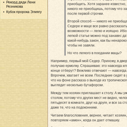
Рекорд дяди Лени
приобщить. Хотя заранее известно,
Резникова
никого не приобщишь, потому что з
Кубок пророка Элиягу
после первой строчки.
Второй способ — никого не приобща
Седере и маце все равно рассказать
возможности — легко и изящно. Ибо
легкой статье можно под занавес да
какой-нибудь закон, как бы ненароко
чтобы не завяли.
Но что легкого в поедании мацы?
Например, первый мой Седер. Прихожу, в две
получаю ермолку. Спрашиваю: это навсегда ил
конце отберут? Вежливо отвечают — навсегда
Впрочем, хватает не всем. Последние сидят в 
что на фоне рассказа о выходе из тропическог
выглядит несколько бутафорски.
Между тем хозяин приглашает к столу. А мы уж
столом, потому что других мест не видно, чело
пятьдесят в комнате, друг на друге, и все за ст
даже те, что на подоконнике.
Читаем благословения, вернее, читает хозяин,
повторяем «амен», когда он дает отмашку.