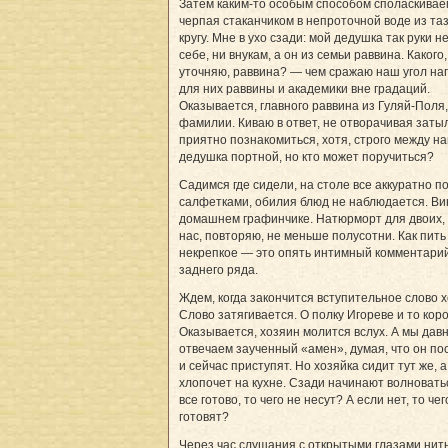
Затем каким-то особым способом споласкиваем
черпая стаканчиком в непроточной воде из та
кругу. Мне в ухо сзади: мой дедушка так руки н
себе, ни внукам, а он из семьи раввина. Какого,
уточняю, раввина? — чем сражаю наш угол на
для них раввины и академики вне градаций.
Оказывается, главного раввина из Гуляй-Поля,
фамилии. Киваю в ответ, не отворачивая затыл
приятно познакомиться, хотя, строго между на
дедушка портной, но кто может поручиться?
Садимся где сидели, на столе все аккуратно п
салфетками, обилия блюд не наблюдается. Ви
домашнем графинчике. Натюрморт для двоих, 
нас, повторяю, не меньше полусотни. Как пить
некрепкое — это опять интимный комментарий
заднего ряда.
Ждем, когда закончится вступительное слово 
Слово затягивается. О полку Игореве и то коро
Оказывается, хозяин молится вслух. А мы дав
отвечаем заученный «амен», думая, что он п
и сейчас приступят. Но хозяйка сидит тут же, а
хлопочет на кухне. Сзади начинают волновать
все готово, то чего не несут? А если нет, то чег
готовят?
Через час слушания с открытыми глазами нить