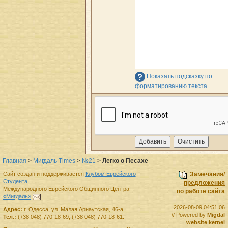
Показать подсказку по
форматированию текста
Главная
>
Мигдаль Times
>
№21
>
Легко о Песахе
Сайт создан и поддерживается
Клубом Еврейского
Замечания/
Студента
предложения
Международного Еврейского Общинного Центра
по работе сайта
«Мигдаль»
.
2026-08-09 04:51:06
Адрес:
г.
Одесса
,
ул. Малая Арнаутская, 46-а.
// Powered by
Migdal
Тел.:
(+38 048) 770-18-69
,
(+38 048) 770-18-61
.
website kernel