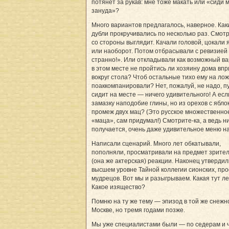
потянет за рукав: мне тоже макать или «сиди 
зануда»?
Много вариантов предлагалось, наверное. Как
дубли прокручивались по несколько раз. Смотр
со стороны выглядит. Качали головой, цокали 
или наоборот. Потом отбрасывали с ревизией
странно!». Или откладывали как возможный ва
в этом месте не пройтись ли хозяину дома впр
вокруг стола? Чтоб остальные тихо ему на лож
поаккомпанировали? Нет, пожалуй, не надо, п
сидит на месте — ничего удивительного! А есл
замазку наподобие глины, но из орехов с ябло
промеж двух мац? (Это русское множественно
«маца», сам придумал!) Смотрите-ка, а ведь н
получается, очень даже удивительное меню на
Написали сценарий. Много лет обкатывали,
пополняли, просматривали на предмет зрител
(она же актерская) реакции. Наконец утвердил
высшем уровне Тайной коллегии сионских, про
мудрецов. Вот мы и разыгрываем. Какая тут ле
Какое изящество?
Помню на ту же тему — эпизод в той же снежн
Москве, но тремя годами позже.
Мы уже специалистами были — по седерам и 