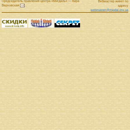
Председатель правления
центра
«Мигдаль»
—
Кира
Вебмастер живет по
Верховская
.
адресу
webmaster@migdal.org.ua