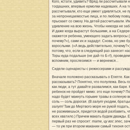
Кого, кстати, удивить? Вряд ли рассчитывали н
тогдашних, впервые ермолки надевших. А на т
рассчитывали, кто еще умеет удивляться, не 
за непроницаемостью лица, и по любому пово
прыскает со смеху. На детей рассчитывали. Им
удивление на всю жизнь. Чтобы никогда не за
И даже когда вырастут большими, а на Седере
окажется ребенка, умеющего задать вопросы (
почему?»), сами их и зададут. Снова, но уже б
взрослыми. («А ведь действительно, почему?»
потому, что, если в следующий раз занесет на
Торы куда подальше (не дай-то Б-г!), проведе
вспомним, прослезимся — и вернемся...
Сидели сценаристы с режиссерами и рассужд
Вначале положено рассказывать о Египте. Как
рассказывать? Понятно, что полулежа. Весь го
как люди, а тут давайте развалимся, как баре.
ребенок не пройдет мимо: это еще почему? П
надо будет макнуть горькие травы в соленую во
соль — соль дорогая. (В
галут
уходим, братцы,
галут!
Там до Мертвого моря не рукой подать,
не разживешься, придется водой разбавить, ч
всех хватило.) Причем макать будем дважды. Е
первый раз не спросит:
тате, цу вос эпес
, за
— то уж при втором макании самый тихоня ос