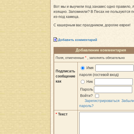
Вот мы и выучили под занавес одно правило, л
изящно. Запомнили? В Песах не пользуются п
из-под хамеца.
С кашерным вас праздником, дорогие евреи!
Добавить комментарий
Добавление комментария
*
Поля, отмеченные
, заполнять обязательно
Имя
Подписать
пароля (гостевой вход)
сообщение
как
Ник
Пароль
Войти?
Зарегистрироваться
Забыл
пароль?
*
Текст