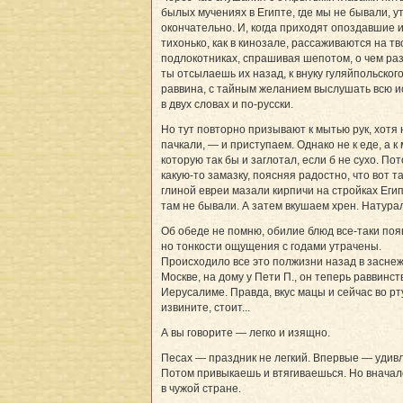
былых мучениях в Египте, где мы не бывали, у
окончательно. И, когда приходят опоздавшие 
тихонько, как в кинозале, рассаживаются на тв
подлокотниках, спрашивая шепотом, о чем раз
ты отсылаешь их назад, к внуку гуляйпольског
раввина, с тайным желанием выслушать всю 
в двух словах и по-русски.
Но тут повторно призывают к мытью рук, хотя 
пачкали, — и приступаем. Однако не к еде, а к 
которую так бы и заглотал, если б не сухо. По
какую-то замазку, поясняя радостно, что вот т
глиной евреи мазали кирпичи на стройках Еги
там не бывали. А затем вкушаем хрен. Натурал
Об обеде не помню, обилие блюд все-таки поя
но тонкости ощущения с годами утрачены.
Происходило все это полжизни назад в засне
Москве, на дому у Пети П., он теперь раввинст
Иерусалиме. Правда, вкус мацы и сейчас во рту
извините, стоит...
А вы говорите — легко и изящно.
Песах — праздник не легкий. Впервые — удивл
Потом привыкаешь и втягиваешься. Но вначал
в чужой стране.