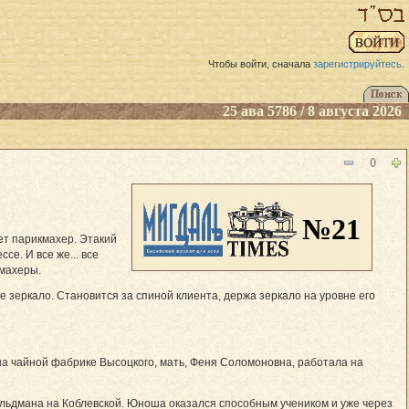
Чтобы войти, сначала
зарегистрируйтесь
.
25 ава 5786 / 8 августа 2026
0
№21
ет парикмахер. Этакий
е. И все же... все
кмахеры.
 зеркало. Становится за спиной клиента, держа зеркало на уровне его
 на чайной фабрике Высоцкого, мать, Феня Соломоновна, работала на
Гольдмана на Коблевской. Юноша оказался способным учеником и уже через