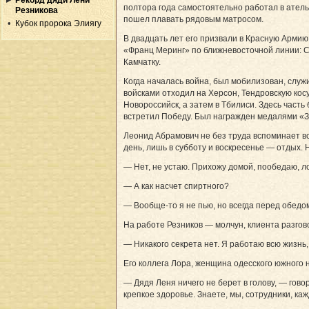
полтора года самостоятельно работал в ател
Резникова
пошел плавать рядовым матросом.
Кубок пророка Элиягу
В двадцать лет его призвали в Красную Армию
«Франц Меринг» по ближневосточной линии: 
Камчатку.
Когда началась война, был мобилизован, слу
войсками отходил на Херсон, Тендровскую кос
Новороссийск, а затем в Тбилиси. Здесь част
встретил Победу. Был награжден медалями «З
Леонид Абрамович не без труда вспоминает все
день, лишь в субботу и воскресенье — отдых. 
— Нет, не устаю. Прихожу домой, пообедаю, ло
— А как насчет спиртного?
— Вообще-то я не пью, но всегда перед обедо
На работе Резников — молчун, клиента разгово
— Никакого секрета нет. Я работаю всю жизнь,
Его коллега Лора, женщина одесского южного н
— Дядя Леня ничего не берет в голову, — гово
крепкое здоровье. Знаете, мы, сотрудники, ка