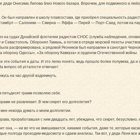
ье дяди Онисима Липова близ Нового базара. Впрочем, для подвижного и люб
. Он был направлен в школу плавсостава, где приобрел специальность радис
Стамбул — Салоники — Смирна — Яффа — Пирей — Порт-Саид, потом на паро
жил на судах Дунайской флотилии радистом СНОС (служба наблюдения, оповещ
у и Севастополь. Оборонял Тамань, а потом в отряде морской пехоты участво
ь была расформирована, а рядовой Резников был направлен в санотдел Черном
а оборону Одессы», «За оборону Кавказа» и орденом Отечественной войны.
 эти события и даты. И это легко понять: ведь прошло более полувека, да и 
На вопрос об усталости отвечает:
жусь на час-другой вздремнуть.
м пятьдесят грамм позволяю себе.
рами не развлекает. В чем секрет его долголетия?
 мне некогда думать о моем долголетии.
рава, проработавшая с ним двадцать лет, убеждена, что секрет, безусловно, е
рит она, — ни во что не вмешивается, никакие события, даже те, которые каса
ждые полгода проходим медосмотр и сдаем анализы. Так вот, у дяди Лени все 