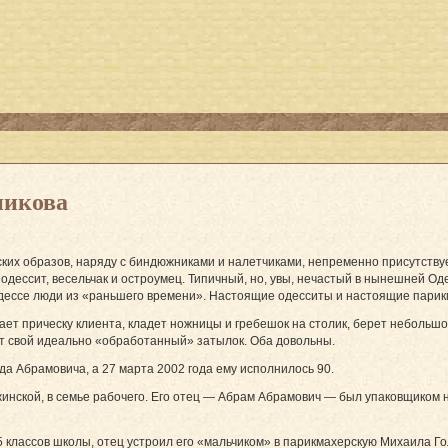
никова
ских образов, наряду с биндюжниками и налетчиками, непременно присутству
ессит, весельчак и остроумец. Типичный, но, увы, нечастый в нынешней Одесс
в Одессе люди из «раньшего времени». Настоящие одесситы и настоящие пари
ет прическу клиента, кладет ножницы и гребешок на столик, берет небольшое
ит свой идеально «обработанный» затылок. Оба довольны.
да Абрамовича, а 27 марта 2002 года ему исполнилось 90.
ежинской, в семье рабочего. Его отец — Абрам Абрамович — был упаковщиком
 5 классов школы, отец устроил его «мальчиком» в парикмахерскую Михаила 