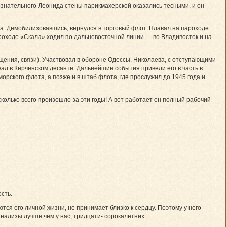
ознательного Леонида стены парикмахерской оказались тесными, и он
та. Демобилизовавшись, вернулся в торговый флот. Плавал на пароходе
ходе «Скала» ходил по дальневосточной линии — во Владивосток и на
ения, связи). Участвовал в обороне Одессы, Николаева, с отступающими
вал в Керченском десанте. Дальнейшие события привели его в часть в
орского флота, а позже и в штаб флота, где прослужил до 1945 года и
сколько всего произошло за эти годы! А вот работает он полный рабочий
сть.
ются его личной жизни, не принимает близко к сердцу. Поэтому у него
анализы лучше чем у нас, тридцати- сорокалетних.