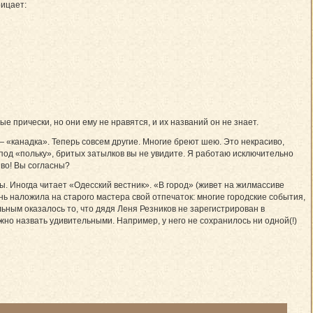
рицает:
прически, но они ему не нравятся, и их названий он не знает.
 «канадка». Теперь совсем другие. Многие бреют шею. Это некрасиво,
под «польку», бритых затылков вы не увидите. Я работаю исключительно
иво! Вы согласны?
 Иногда читает «Одесский вестник». «В город» (живет на жилмассиве
знь наложила на старого мастера свой отпечаток: многие городские события,
ьным оказалось то, что дядя Леня Резников не зарегистрирован в
жно назвать удивительными. Например, у него не сохранилось ни одной(!)