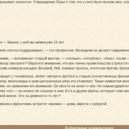
азывает неохотно. Утверждение Лоры о том, что у него было восемь жен, от
я — Мария, с ней мы живем уже 15 лет.
еня охотно поддерживает, — это профессия. Молодежи он делает современные 
ки, — вспоминает старый мастер, — «полька», «полубокс», «бокс», позже —
изор смотрите? Обратите внимание, что все члены правительства стригутся 
емь номеров насадок. Восьмой, №8, снимает волосы, почти как бритва. Крас
водит у телевизора, любит смотреть футбол и старые отечественные фильмы.
толока, многолюдье и шум центральных улиц его утомляют. Такая замкнутая жи
мо, не привлекая его внимания. Он просто не знает о них. Но самым удивител
ее того — он ничего не слышал о нем. Есть и другие факты, которые тоже мо
кой жизни. Это за девяносто-то лет?
еник и фронтовик, встретит скромно — дома, вместе с супругой.
Добавление комментария