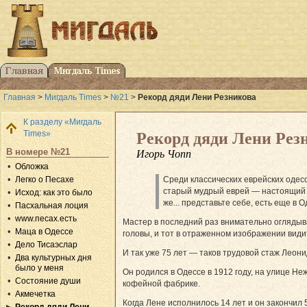
Главная
>
Мигдаль Times
>
№21
>
Рекорд дяди Лени Резникова
К разделу «Мигдаль
Times»
Рекорд дяди Лени Рез
В номере №21
Игорь Чопп
Обложка
Легко о Песахе
Среди классических еврейских одес
старый мудрый еврей — настоящий од
Исход: как это было
же... представьте себе, есть еще 
Пасхальная лоция
www.песах.есть
Мастер в последний раз внимательно оглядыва
Маца в Одессе
головы, и тот в отраженном изображении вид
Дело Тисаэслар
И так уже 75 лет — таков трудовой стаж Леони
Два культурных дня
было у меня
Он родился в Одессе в 1912 году, на улице Н
Состояние души
кофейной фабрике.
Акмечетка
Когда Лене исполнилось 14 лет и он закончил
Рекорд дяди Лени