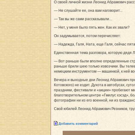
О своей личной жизни Леонид Абрамович расск
— Не слушайте ее, она вам наговорит...
— Так вы же сами рассказывали...
— Нет, у меня было пять жен. Как их звали?
Он задумывается, потом перечисляет:
— Надежда, Галя, Ната, еще Галя, сейчас пята
Единственная тема разговора, которую дядя Л
— Вот раньше были вполне определенные стриж
раньше брили шею только извозчики. Вы телев
немецким инструментом — машинкой, к ней вос
Вечера и выходные дни Леонид Абрамович про
Котовского) не ездит. Духота в автобусах, су
праздники, фестивали и «акции» пробегают ми
благотворительном центре «Гмилус хэсэд», бол
фотографии ни из его военной, ни из гражданс
Свой юбилей Леонид Абрамович Резников, труж
Добавить комментарий