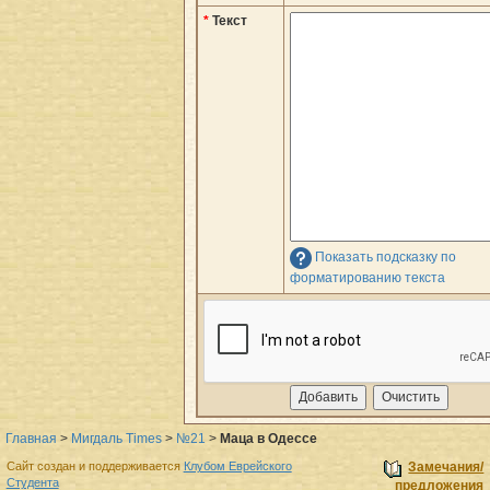
*
Текст
Показать подсказку по
форматированию текста
Главная
>
Мигдаль Times
>
№21
>
Маца в Одессе
Сайт создан и поддерживается
Клубом Еврейского
Замечания/
Студента
предложения