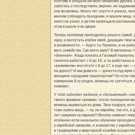
поэтому я угощала ею всех сибирских друзей, 
заботясь о последствиях, вернее, не задумыва
они возможны. Много лет спустя я узнала, чег
многим соблюдать праздники, и кушали мацу, 
никто не узнал, и детям запрещали рассказыв
этом в школе и во дворе.
Теперь проблему приходилось решать самой. 
одну, а распутать клубок змей, душащих твои
и возможности, — будто ты Лаокоон, а не ра
мать семейства. Где взять муку? В магазинах 
«блинная». Когда поехать в Газовый переулок,
синагога работает с 8 до 16, а ты работаешь в
«режимном» институте с 8 до 17, и еще час —
на дорогу? И как довезти — донести пуд муки 
женщине городским транспортом? Но если тв
намерение Б-гу угодно, можешь не суетиться, 
поможет.
У тебя заболеет ребенок, и «больничный» сни
твоего времени «режим»: после посещения вр
можешь вырваться из дома. Твоя подруга, кот
тоже нужна маца, — ну, не еврейка, так что, а 
лет замужем за евреем?! Вполне заменит гиюр
особенно если начальное обучение проходило
у еврейской свекрови, и знакомство с еврейско
и традициями у квартирной хозяйки осуществ