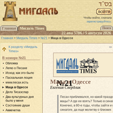
Чтобы войти, сначала
зарегистрируйтесь
.
22 ава 5786 / 5 августа 2026
Главная
>
Мигдаль Times
>
№21
>
Маца в Одессе
К разделу «Мигдаль
Times»
В номере №21
Обложка
Легко о Песахе
Исход: как это было
Пасхальная лоция
Маца в Одессе
№21
www.песах.есть
Евгения Свердлик
Маца в Одессе
Дело Тисаэслар
Песах приближался, но какой празд
Два культурных дня
было у меня
мацы? А где ее взять? Только в синаг
Конечно, в 80-е годы, чтобы зайти и 
Состояние души
синагоге, да еще молитву о близких
Акмечетка