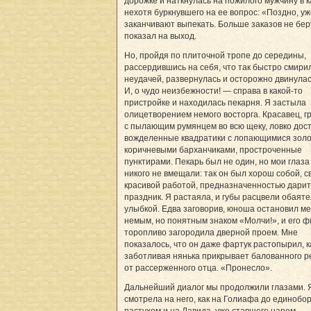
дорожке и наткнулась на пожилого мужчину в к
нехотя буркнувшего на ее вопрос: «Поздно, уж
заканчивают выпекать. Больше заказов не бер
показал на выход.
Но, пройдя по плиточной тропе до середины,
рассердившись на себя, что так быстро смири
неудачей, развернулась и осторожно двинулас
И, о чудо неизбежности! — справа в какой-то
пристройке и находилась пекарня. Я застыла
олицетворением немого восторга. Красавец, г
с пылающим румянцем во всю щеку, ловко дос
вожделенные квадратики с лопающимися золо
коричневыми барханчиками, простроченные
пунктирами. Пекарь был не один, но мои глаз
никого не вмещали: так он был хорош собой, с
красивой работой, предназначенностью дарит
праздник. Я растаяла, и губы расцвели обаят
улыбкой. Едва заговорив, юноша остановил м
немым, но понятным знаком «Молчи!», и его ф
торопливо загородила дверной проем. Мне
показалось, что он даже фартук растопырил, к
заботливая нянька прикрывает балованного р
от рассерженного отца. «Пронесло».
Дальнейший диалог мы продолжили глазами. 
смотрела на него, как на Голиафа до единобор
пастухом и на Давида, уже ставшего царем,