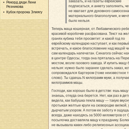
заказать, и на газеты еврейские
Рекорд дяди Лени
подписаться, и анкету заполнить, че
Резникова
не хватает для духовного самосозн
Кубок пророка Элиягу
материального благополучия, и меч
было нельзя.
Теперь маца кошерная, от Любавического ребе
красивой коробочке расфасована. Текст на же
гранях кубика тебя просветит: и какой год по
еврейскому календарю наступает, и как первы
встречать, и какое благословение над мацой чи
сам календарь напечатан. Синагога сейчас на
в центре Одессы, тогда она пряталась на Пер
мостом, возле газового завода. И купить мацу
нельзя: нужно было заранее сделать заказ, к
сопровождался бартером (тоже неизвестное т
слово). Ты сдаешь N килограмм муки, а получа
килограммов мацы.
Господи, как хорошо было в детстве: ешь мацу
знаешь, откуда она берется. Нет, как раз в дет
видела, как бабушка пекла мацу — такую вкус
протыкая желтые круги на сковородке вилкой,
дырчатым узором. А потом ее заботу я ощуща
всегда, даже находясь за 5000 километров от 
посылочка доставляла мацу к празднику. Более
не вызывала каких-либо религиозных ассоциа