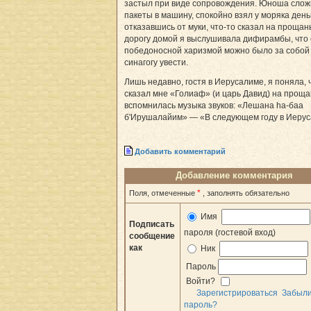
застыл при виде сопровождения. Юноша слож
пакеты в машину, спокойно взял у моряка деньг
отказавшись от муки, что-то сказал на прощан
дорогу домой я выслушивала дифирамбы, что 
победоносной харизмой можно было за собой
синагогу увести.
Лишь недавно, гостя в Иерусалиме, я поняла, 
сказал мне «Голиаф» (и царь Давид) на проща
вспомнилась музыка звуков: «Лешана hа-баа
б'Ирушалайим» — «В следующем году в Иерус
Добавить комментарий
Добавление комментария
*
Поля, отмеченные
, заполнять обязательно
Имя
Подписать
пароля (гостевой вход)
сообщение
как
Ник
Пароль
Войти?
Зарегистрироваться
Забыл
пароль?