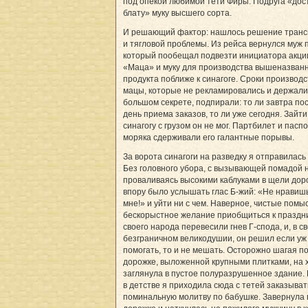
под опекой любимой тети Фиры. Подруга «дос
блату» муку высшего сорта.
И решающий фактор: нашлось решение транс
и тягловой проблемы. Из рейса вернулся муж 
который пообещал подвезти инициатора акци
«Маца» и муку для производства вышеназван
продукта поближе к синагоге. Сроки производс
мацы, которые не рекламировались и держали
большом секрете, подпирали: то ли завтра по
день приема заказов, то ли уже сегодня. Зайти
синагогу с грузом он не мог. Партбилет и пасп
моряка сдерживали его галантные порывы.
За ворота синагоги на разведку я отправилась
Без головного убора, с вызывающей помадой н
проваливаясь высокими каблуками в щели до
впору было услышать глас Б-жий: «Не нравиш
мне!» и уйти ни с чем. Наверное, чистые помы
бескорыстное желание приобщиться к праздн
своего народа перевесили гнев Г-спода, и, в с
безграничном великодушии, он решил если уж
помогать, то и не мешать. Осторожно шагая п
дорожке, выложенной крупными плитками, на 
заглянула в пустое полуразрушенное здание. 
в детстве я приходила сюда с тетей заказыват
поминальную молитву по бабушке. Завернула 