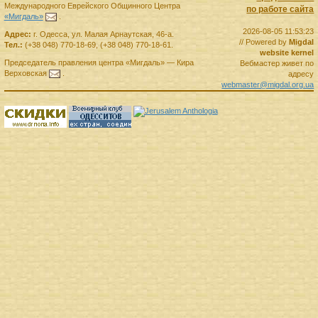
Международного Еврейского Общинного Центра
по работе сайта
«Мигдаль»
.
2026-08-05 11:53:23
Адрес:
г.
Одесса
,
ул. Малая Арнаутская, 46-а.
// Powered by
Migdal
Тел.:
(+38 048) 770-18-69
,
(+38 048) 770-18-61
.
website kernel
Председатель правления
центра
«Мигдаль»
—
Кира
Вебмастер живет по
Верховская
.
адресу
webmaster@migdal.org.ua