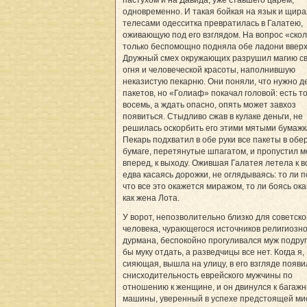
одновременно. И такая бойкая на язык и щира
телесами одесситка превратилась в Галатею,
оживающую под его взглядом. На вопрос «скол
только беспомощно подняла обе ладони вверх
Дружный смех окружающих разрушил магию св
огня и человеческой красоты, наполнившую
неказистую пекарню. Они поняли, что нужно д
пакетов, но «Голиаф» покачал головой: есть т
восемь, а ждать опасно, опять может завхоз
появиться. Стыдливо сжав в кулаке деньги, не
решилась оскорбить его этими мятыми бумажк
Пекарь подхватил в обе руки все пакеты в обе
бумаге, перетянутые шпагатом, и пропустил 
вперед, к выходу. Ожившая Галатея летела к в
едва касаясь дорожки, не оглядываясь: то ли п
что все это окажется миражом, то ли боясь ок
как жена Лота.
У ворот, непозволительно близко для советско
человека, чурающегося источников религиозно
дурмана, беспокойно прогуливался муж подруг
бы муку отдать, а разведчицы все нет. Когда я,
сияющая, вышла на улицу, в его взгляде появи
снисходительность еврейского мужчины по
отношению к женщине, и он двинулся к багажн
машины, уверенный в успехе предстоящей ми