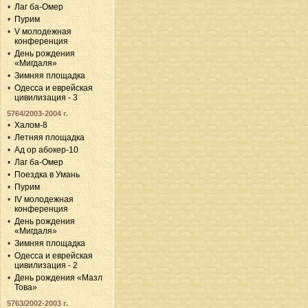
Лаг ба-Омер
Пурим
V молодежная
конференция
День рождения
«Мигдаля»
Зимняя площадка
Одесса и еврейская
цивилизация - 3
5764/2003-2004 г.
Халом-8
Летняя площадка
Ад ор абокер-10
Лаг ба-Омер
Поездка в Умань
Пурим
IV молодежная
конференция
День рождения
«Мигдаля»
Зимняя площадка
Одесса и еврейская
цивилизация - 2
День рождения «Мазл
Това»
5763/2002-2003 г.