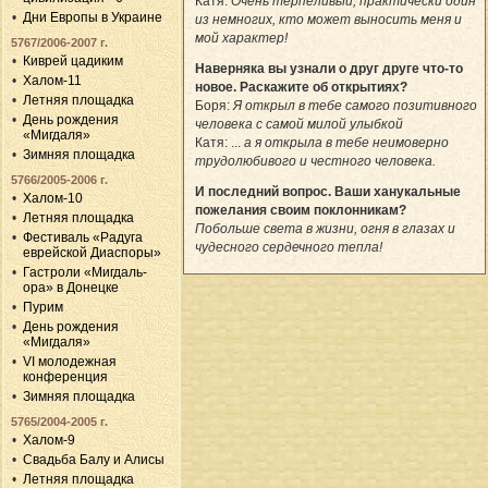
Катя:
Очень терпеливый, практически один
Дни Европы в Украине
из немногих, кто может выносить меня и
мой характер!
5767/2006-2007 г.
Киврей цадиким
Наверняка вы узнали о друг друге что-то
Халом-11
новое. Раскажите об открытиях?
Летняя площадка
Боря:
Я открыл в тебе самого позитивного
День рождения
человека с самой милой улыбкой
«Мигдаля»
Катя: ...
а я открыла в тебе неимоверно
Зимняя площадка
трудолюбивого и честного человека.
5766/2005-2006 г.
И последний вопрос. Ваши ханукальные
Халом-10
пожелания своим поклонникам?
Летняя площадка
Побольше света в жизни, огня в глазах и
Фестиваль «Радуга
чудесного сердечного тепла!
еврейской Диаспоры»
Гастроли «Мигдаль-
ора» в Донецке
Пурим
День рождения
«Мигдаля»
VI молодежная
конференция
Зимняя площадка
5765/2004-2005 г.
Халом-9
Свадьба Балу и Алисы
Летняя площадка