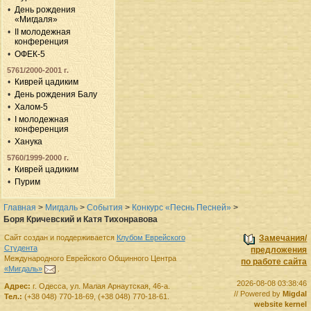
День рождения
«Мигдаля»
II молодежная
конференция
ОФЕК-5
5761/2000-2001 г.
Киврей цадиким
День рождения Балу
Халом-5
I молодежная
конференция
Ханука
5760/1999-2000 г.
Киврей цадиким
Пурим
Главная
>
Мигдаль
>
События
>
Конкурс «Песнь Песней»
>
Боря Кричевский и Катя Тихонравова
Сайт создан и поддерживается
Клубом Еврейского
Замечания/
Студента
предложения
Международного Еврейского Общинного Центра
по работе сайта
«Мигдаль»
.
2026-08-08 03:38:46
Адрес:
г.
Одесса
,
ул. Малая Арнаутская, 46-а.
// Powered by
Migdal
Тел.:
(+38 048) 770-18-69
,
(+38 048) 770-18-61
.
website kernel