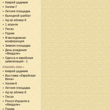
Киврей цадиким
Халом-7
Летняя площадка
Выездной шаббат
Ад ор абокер-9
1 апреля
Песах
Пурим
III молодежная
конференция
Зимняя площадка
День рождения
«Мигдаля»
Одесса и еврейская
цивилизация - 1
5762/2001-2002 г.
Киврей цадиким
Выставка «Еврейская
Вена»
Халом-6
Летняя площадка
Ад ор абокер-8
Песах
Посол Израиля в
«Мигдале»
Пурим