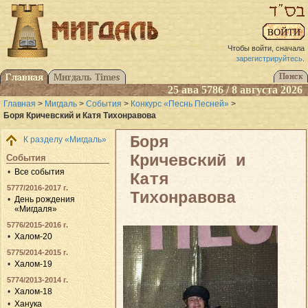
Чтобы войти, сначала
зарегистрируйтесь
.
25 ава 5786 / 8 августа 2026
Главная
>
Мигдаль
>
События
>
Конкурс «Песнь Песней»
>
Боря Кричевский и Катя Тихонравова
Боря
К разделу «Мигдаль»
Кричевский и
События
Все события
Катя
5777/2016-2017 г.
Тихонравова
День рождения
«Мигдаля»
5776/2015-2016 г.
Халом-20
5775/2014-2015 г.
Халом-19
5774/2013-2014 г.
Халом-18
Ханука