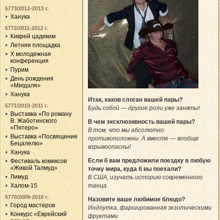
5773/2012-2013 г.
Ханука
5772/2011-2012 г.
Киврей цадиким
Летняя площадка
X молодежная
конференция
Пурим
День рождения
«Мигдаля»
Ханука
Итак, каков слоган вашей пары?
5771/2010-2011 г.
Будь собой — другие роли уже заняты!
Выставка «По роману
В. Жаботинского
В чем эксклюзивность вашей пары?
«Пятеро»
В том, что мы абсолютно
Выставка «Посвящение
противоположны. А вместе — вообще
Бецалелю»
взрывоопасны!
Ханука
Если б вам предложили поездку в любую
Фестиваль комиксов
«Живой Талмуд»
точку мира, куда б вы поехали?
Лимуд
В США, изучать историю современного
танца.
Халом-15
5770/2009-2010 г.
Назовите ваше любимое блюдо?
Город мастеров
Индоутка, фаршированная экзотическими
Конкурс «Еврейский
фруктами