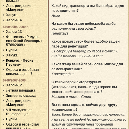
плакат»
Какой вид транспорта вы бы выбрали для
День рождения
«Мигдаля»
передвижения?
Ханука
Ноги
Халом-14
На каком бы этаже небоскреба вы бы
5769/2008-2009 г.
расположили свой офис?
Халом-13
Пентхауз
Фестиваль «Радуга
еврейской Диаспоры»,
Какое время суток более удобно вашей
5769/2009 г.
паре для репетиций?
Пурим
61 секунду в минуту, 25 часов в сутки, 8
Ханука
дней в неделю, 367 дней в год!
Конкурс «Песнь
Каков жанр вашей паре более близок для
Песней»
самовыражения?
Одесса и еврейская
цивилизация - 7
Хореография
5768/2007-2008 г.
С какой парой литературных
Халом-12
(исторических, кино... и т.д.) героев вы
Летняя площадка
можете себя ассоциировать?
Зимняя площадка
Мистер и миссис Смит
День рождения
Вы готовы сделать сейчас друг другу
«Мигдаля»
комплименты?
VIII молодежная
конференция
Боря:
Более безответственного человека,
Пурим
я на свете не видел! Но твоя самоотдача во
время выступлений меня поражает!
Одесса и еврейская
цивилизация - 6