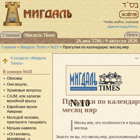
Чтобы войти, сначала
зарегистрируйтесь
.
26 ава 5786 / 9 августа 2026
Главная
>
Мигдаль Times
>
№10
>
Прогулки по календарю: месяц ияр
К разделу «Мигдаль
Times»
В номере №10
Обложка
Они вошли...
Храмовые вопросы
CAJM, или записки
Прогулки по календар
№10
музейной крысы
Еврейские музеи
месяц ияр
Америки
Молодой человек,
пригласите танцевать
Месяц ияр, его особенности и праз
месяца.
Музыка навеяла
«Остановись,
Знаете ли вы, что месяц ияр, расположенный
мгновенье...»