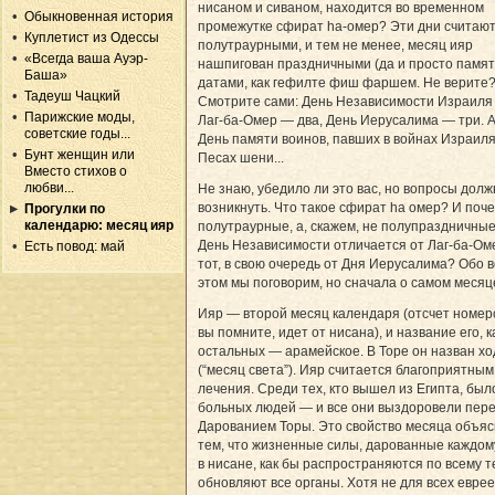
нисаном и сиваном, находится во временном
Обыкновенная история
промежутке сфират hа-омер? Эти дни считаю
Куплетист из Одессы
полутраурными, и тем не менее, месяц ияр
«Всегда ваша Ауэр-
нашпигован праздничными (да и просто памя
Баша»
датами, как гефилте фиш фаршем. Не верите
Тадеуш Чацкий
Смотрите сами: День Независимости Израиля
Парижские моды,
Лаг-ба-Омер — два, День Иерусалима — три. 
советские годы...
День памяти воинов, павших в войнах Израиля
Бунт женщин или
Песах шени...
Вместо стихов о
любви...
Не знаю, убедило ли это вас, но вопросы дол
возникнуть. Что такое сфират hа омер? И поч
Прогулки по
календарю: месяц ияр
полутраурные, а, скажем, не полупраздничны
День Независимости отличается от Лаг-ба-Оме
Есть повод: май
тот, в свою очередь от Дня Иерусалима? Обо 
этом мы поговорим, но сначала о самом месяц
Ияр — второй месяц календаря (отсчет номеро
вы помните, идет от нисана), и название его, к
остальных — арамейское. В Торе он назван х
(“месяц света”). Ияр считается благоприятным
лечения. Среди тех, кто вышел из Египта, был
больных людей — и все они выздоровели пер
Дарованием Торы. Это свойство месяца объя
тем, что жизненные силы, дарованные каждом
в нисане, как бы распространяются по всему т
обновляют все органы. Хотя не для всех еврее