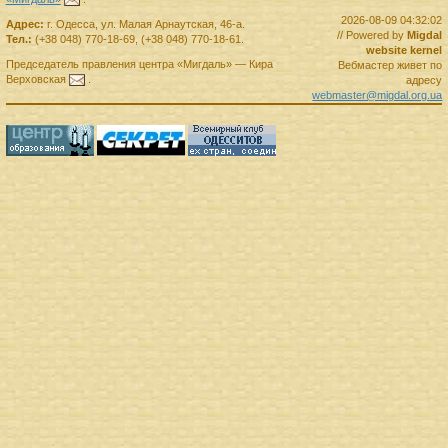
2026-08-09 04:32:02
Адрес:
г.
Одесса
,
ул. Малая Арнаутская, 46-а.
// Powered by
Migdal
Тел.:
(+38 048) 770-18-69
,
(+38 048) 770-18-61
.
website kernel
Председатель правления
центра
«Мигдаль»
—
Кира
Вебмастер живет по
Верховская
.
адресу
webmaster@migdal.org.ua