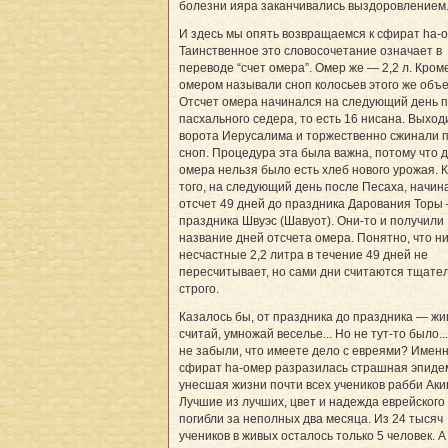
болезни ияра заканчивались выздоровлением
И здесь мы опять возвращаемся к сфират hа-о
Таинственное это словосочетание означает в
переводе “счет омера”. Омер же — 2,2 л. Кроме
омером называли сноп колосьев этого же объ
Отсчет омера начинался на следующий день 
пасхального седера, то есть 16 нисана. Выход
ворота Иерусалима и торжественно сжинали 
сноп. Процедура эта была важна, потому что 
омера нельзя было есть хлеб нового урожая. 
того, на следующий день после Песаха, начин
отсчет 49 дней до праздника Дарования Торы
праздника Швуэс (Шавуот). Они-то и получили
название дней отсчета омера. Понятно, что ни
несчастные 2,2 литра в течение 49 дней не
пересчитывает, но сами дни считаются тщате
строго.
Казалось бы, от праздника до праздника — жи
считай, умножай веселье... Но не тут-то было.
не забыли, что имеете дело с евреями? Именн
сфират hа-омер разразилась страшная эпиде
унесшая жизни почти всех учеников рабби Аки
Лучшие из лучших, цвет и надежда еврейского
погибли за неполных два месяца. Из 24 тысяч
учеников в живых осталось только 5 человек. А