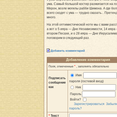
ума. Самый большой костер разжигается на г
Мерон, возле могилы рабби Шимона. А где бо
всего сходят с ума — трудно сказать... Претен
много.
На этой оптимистической ноте мы с вами расс
а вот о 5 ияра — Дне Независимости, 14 ияра
втором Песахе, и о 28 ияра — Дне Иерусалим
поговорим в следующий раз.
Добавить комментарий
Добавление комментария
*
Поля, отмеченные
, заполнять обязательно
Имя
Подписать
пароля (гостевой вход)
сообщение
как
Ник
Пароль
Войти?
Зарегистрироваться
Забыл
пароль?
*
Текст