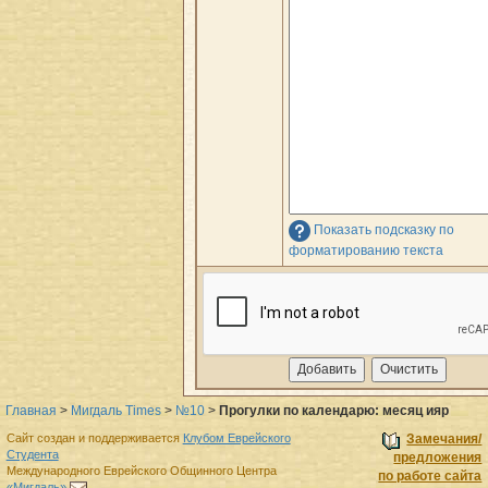
Показать подсказку по
форматированию текста
Главная
>
Мигдаль Times
>
№10
>
Прогулки по календарю: месяц ияр
Сайт создан и поддерживается
Клубом Еврейского
Замечания/
Студента
предложения
Международного Еврейского Общинного Центра
по работе сайта
«Мигдаль»
.