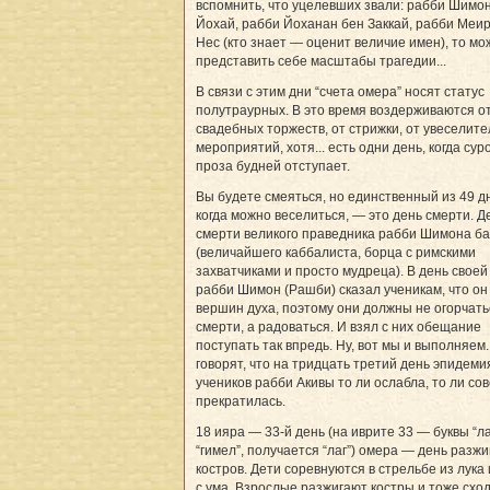
вспомнить, что уцелевших звали: рабби Шимо
Йохай, рабби Йоханан бен Заккай, рабби Меир
Нес (кто знает — оценит величие имен), то мо
представить себе масштабы трагедии...
В связи с этим дни “счета омера” носят статус
полутраурных. В это время воздерживаются о
свадебных торжеств, от стрижки, от увеселит
мероприятий, хотя... есть одни день, когда сур
проза будней отступает.
Вы будете смеяться, но единственный из 49 д
когда можно веселиться, — это день смерти. Д
смерти великого праведника рабби Шимона б
(величайшего каббалиста, борца с римскими
захватчиками и просто мудреца). В день своей
рабби Шимон (Рашби) сказал ученикам, что он
вершин духа, поэтому они должны не огорчать
смерти, а радоваться. И взял с них обещание
поступать так впредь. Ну, вот мы и выполняем.
говорят, что на тридцать третий день эпидеми
учеников рабби Акивы то ли ослабла, то ли со
прекратилась.
18 ияра — 33-й день (на иврите 33 — буквы “л
“гимел”, получается “лаг”) омера — день разж
костров. Дети соревнуются в стрельбе из лука 
с ума. Взрослые разжигают костры и тоже сход