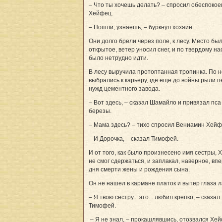
– Что ты хочешь делать? – спросил обеспоко
Хейфец.
– Пошли, узнаешь, – буркнул хозяин.
Они долго брели через поле, к лесу. Место бы
открытое, ветер уносил снег, и по твердому на
было нетрудно идти.
В лесу выручила протоптанная тропинка. По н
выбрались к карьеру, где еще до вой­ны рыли п
нужд цементного завода.
– Вот здесь, – сказал Шамайло и привязал пса 
березы.
– Мама здесь? – тихо спросил Вениамин Хейф
– И Дорочка, – сказал Тимофей.
И от того, как было произнесено имя сестры,
не смог сдержаться, и заплакал, наверное, вп
дня смерти жены и рождения сына.
Он не нашел в кармане платок и вытер глаза 
– Я твою сестру... это... любил крепко, – сказал
Тимофей.
– Я не знал, – прокашлявшись, отозвался Хей