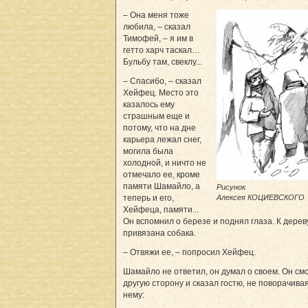
– Она меня тоже
любила, – сказал
Тимофей, – я им в
гетто харч таскал…
Бульбу там, свеклу...
– Спасибо, – сказал
Хейфец. Место это
казалось ему
страшным еще и
потому, что на дне
карьера лежал снег,
могила была
холодной, и ничто не
отмечало ее, кроме
памяти Шамайло, а
Рисунок
Алексея КОЦИЕВСКОГО
теперь и его,
Хейфеца, памяти...
Он вспомнил о березе и поднял глаза. К дере
привязана собака.
– Отвяжи ее, – попросил Хейфец.
Шамайло не ответил, он думал о своем. Он см
другую сторону и сказал гостю, не поворачивая
нему: