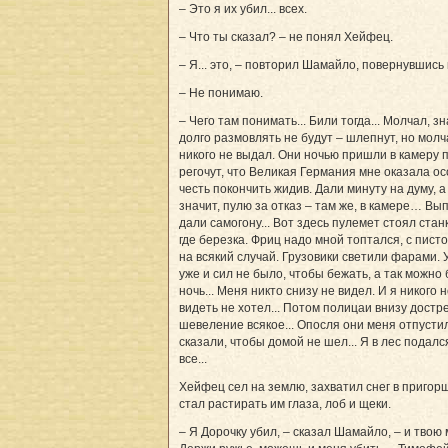
– Это я их убил... всех.
– Что ты сказал? – не понял Хейфец.
– Я... это, – повторил Шамайло, повернувшись 
– Не понимаю.
– Чего там понимать... Били тогда... Молчал, зн
долго размовлять не будут – шлепнут, но молч
никого не выдал. Они ночью пришли в камеру 
регочут, что Великая Германия мне оказала о
честь покончить жидив. Дали минуту на думу, а
значит, пулю за отказ – там же, в камере… Вы
дали самогону... Вот здесь пулемет стоял стан
где березка. Фриц надо мной топтался, с пист
на всякий случай. Грузовики светили фарами. 
уже и сил не было, чтобы бежать, а так можно
ночь... Меня никто снизу не видел. И я никого 
видеть не хотел... Потом полицаи внизу дост
шевеление всякое... Опосля они меня отпустил
сказали, чтобы домой не шел... Я в лес подалс
все...
Хейфец сел на землю, захватил снег в пригор
стал растирать им глаза, лоб и щеки.
– Я Дорочку убил, – сказал Шамайло, – и твою м