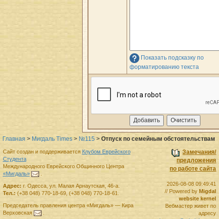
Показать подсказку по
форматированию текста
Главная
>
Мигдаль Times
>
№115
>
Отпуск по семейным обстоятельствам
Сайт создан и поддерживается
Клубом Еврейского
Замечания/
Студента
предложения
Международного Еврейского Общинного Центра
по работе сайта
«Мигдаль»
.
2026-08-08 09:49:41
Адрес:
г.
Одесса
,
ул. Малая Арнаутская, 46-а.
// Powered by
Migdal
Тел.:
(+38 048) 770-18-69
,
(+38 048) 770-18-61
.
website kernel
Председатель правления
центра
«Мигдаль»
—
Кира
Вебмастер живет по
Верховская
.
адресу