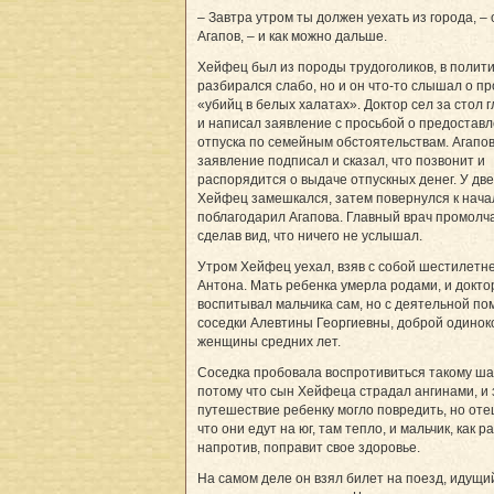
– Завтра утром ты должен уехать из города, – 
Агапов, – и как можно дальше.
Хейфец был из породы трудоголиков, в полит
разбирался слабо, но и он что-то слышал о п
«убийц в белых халатах». Доктор сел за стол 
и написал заявление с просьбой о предостав
отпуска по семейным обстоятельствам. Агапов
заявление подписал и сказал, что позвонит и
распорядится о выдаче отпускных денег. У дв
Хейфец замешкался, затем повернулся к нача
поблагодарил Агапова. Главный врач промолч
сделав вид, что ничего не услышал.
Утром Хейфец уехал, взяв с собой шестилетн
Антона. Мать ребенка умерла родами, и докто
воспитывал мальчика сам, но с деятельной п
соседки Алевтины Георгиевны, доброй одинок
женщины средних лет.
Соседка пробовала воспротивиться такому шаг
потому что сын Хейфеца страдал ангинами, и
путешествие ребенку могло повредить, но отец
что они едут на юг, там тепло, и мальчик, как р
напротив, поправит свое здоровье.
На самом деле он взял билет на поезд, идущи