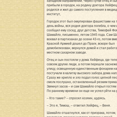
западном направлении. Через сутки отец и сы
прибыли в городок, на родину доктора Хейфеца
родился и жил до самого поступления в медиц
институт,
Городок этот был оккупирован фашистами на 
день войны, вся родня доктора погибла, о чем 
сообщил ему сосед, друг детства, Тимофей Фо
Шамайло, письменно, летом 1945 года. Сам 
воевал в партизанах до осени 43-го, потом вме
Красной Армией дошел до Праги, вскоре был
демобилизован, вернулся домой и стал работа
местном сахарном заводе.
Отец и сын постояли у дома Хейфеца, где теп
совсем другие люди, а потом перешли заснеж
улицу, освещенную единственным фонарем на 
постучали в калитку высокого забора дома нап
Сразу же хрипло и зло подал голос цепной пес
смолк послушно, остановленный резким прика
Звякнул засов – и сам Шамайло открыл гостям 
По раннему времени он еще не успел уйти на 
– Кто такие? – спросил хозяин, щурясь.
– Это я, Тимош, – ответил Хейфец, – Веня.
Шамайло отшатнулся, как от призрака, потом,