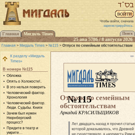
Чтобы войти, сначала
зарегистрируйтесь
.
25 ава 5786 / 8 августа 2026
Главная
>
Мигдаль Times
>
№115
>
Отпуск по семейным обстоятельствам
К разделу «Мигдаль
Times»
В номере №115
Обложка
Опять о Холокосте!..
В это нельзя поверить
Человеческий фактор.
Отпуск по семейным
№115
Хронология
Человеческий фактор.
обстоятельствам
Люди. Судьбы. Книги
Аркадий КРАСИЛЬЩИКОВ
Зачем был нужен
Нюрнбергский
процесс?
Лет двадцать назад я прочел статью
Придите в театр и
которой доказывалось, что Древней
умрите…
не существовало, а «копиист» Рим к