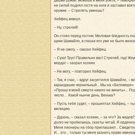
Держи ружье, можешь и меня убить, – Тимофей
не силой поднял гостя на ноги и заставил взят
оружие. – Стрелять умеешь?
Хейфец кивнул.
– Ну, стреляй!
Он стоял перед гостем. Меловая бледность п
щеки Шамайло, в глазах его уже не было жизни
– Я не смогу, – сказал Хейфец.
– Сука! Трус! Правильно вас! Стреляй, гад! Жи
морда! – заорал хозяин.
– Не могу, – повторил Хейфец.
– Так, я счас, – вдруг засуетился Шамайло, – в
карандашик чернильный... Мы на «Беломоре» 
«Прошу в моей смерти никого не винить»... По
число… Какой нынче день, Венька?
– Пусть тебя судят, – прошептал Хейфец, – ты
милицию.
– Дурень, – сказал хозяин, – за что? За жидов
долго не пробегаешь, газеты читай. Я орденон
Меня пионеры на сбор приглашают... Свидетел
И... это... только ты меня казнить право имееш