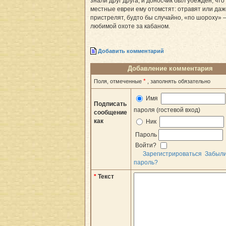
знали друг друга, и доносчик был убежден, что
местные евреи ему отомстят: отравят или даж
пристрелят, будто бы случайно, «по шороху» –
любимой охоте за кабаном.
Добавить комментарий
Добавление комментария
*
Поля, отмеченные
, заполнять обязательно
Имя
Подписать
пароля (гостевой вход)
сообщение
как
Ник
Пароль
Войти?
Зарегистрироваться
Забыл
пароль?
*
Текст