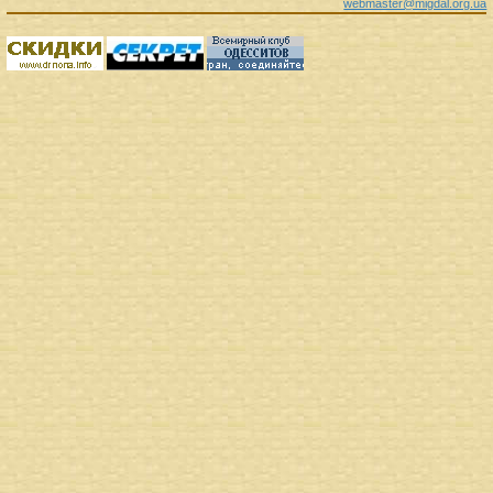
webmaster@migdal.org.ua