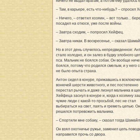
ничего не выдал врагам, а потом ему удалось б
– Там, в карьере, есть что-нибудь? – спросил 
– Ничего, – ответил хозяин, – вот только... бер
посадил на откосе, уже после войны.
– Завтра сходим, – попросил Хейфец.
– Завтра никак. В воскресенье, – сказал Шамай
Но в этот день случилось непредвиденное: Ан
стало холодно, и он залез в будку злобного це
пса. Мальчик не боялся собак. Он вообще ниче
боялся, потому что родился смелым, и у него 
не было опыта страха.
Антон сидел в конуре, прижавшись к всклокоче
вонючей шерсти животного, и пес постепенно
перестал рычать и даже лизнул мальчика в ще
Хейфеца заснул в конуре и, когда к хозяину з
чужие люди с какой-то просьбой, пес не стал
выбираться на свет, лаять и греметь цепью. О
решился потревожить мальчика.
– Спортили мне собаку, – сказал тогда Шамайл
Он взял охотничье ружье, заменил цепь повод
направился прочь со двора.