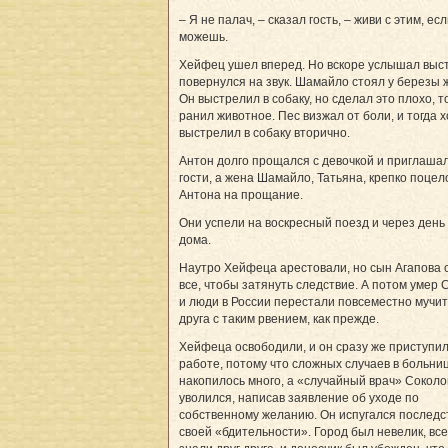
– Я не палач, – сказал гость, – живи с этим, ес
можешь.
Хейфец ушел вперед. Но вскоре услышал выс
повернулся на звук. Шамайло стоял у березы 
Он выстрелил в собаку, но сделал это плохо, т
ранил животное. Пес визжал от боли, и тогда 
выстрелил в собаку вторично.
Антон долго прощался с девочкой и приглашал
гости, а жена Шамайло, Татьяна, крепко поце
Антона на прощание.
Они успели на воскресный поезд и через день
дома.
Наутро Хейфеца арестовали, но сын Агапова 
все, чтобы затянуть следствие. А потом умер 
и люди в России перестали повсеместно мучит
друга с таким рвением, как прежде.
Хейфеца освободили, и он сразу же приступил
работе, потому что сложных случаев в больни
накопилось много, а «случайный врач» Соколо
уволился, написав заявление об уходе по
собственному желанию. Он испугался последс
своей «бдительности». Город был невелик, все