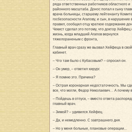
ряда ответственных работников областного и
районного масштаба. Донос попал к сыну глав
врача больницы, старшему лейтенанту Комит
госбезопасности Агапову, и сын, в нарушение 
правил, сообщил отцу краткое содержание дон
Чекист сделал это потому, что доктор Хейфец 
жизнь, когда младший Агапов вернулся
тяжелораненым с фронта,
Главный врач сразу же вызвал Хейфеца в свой
кабинет.
– Что там было с Кубасовым? – спросил он.
– Он умер, – ответил хирург.
– Я помню это. Причина?
– Острая коронарная недостаточность. Мы сд
все, что могли, Федор Николаевич… А почему 
– Пойдешь в отпуск, – вместо ответа распоря
главный врач.
– Зимой? – удивился Хейфец.
– Да, и немедленно. С завтрашнего дня.
– Но у меня больные, плановые операции...