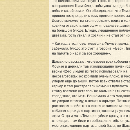
Так начался зимний отпуск. Гость с нетерпени
возвращения Шамайло, чтобы узнать подробн
гибели своей семьи. Он обрадовался, что Тим
пришел поздно, дети к тому времени крепко за
Доктор выложил на стол городскую водку и кол
хозяйка отварила картошку и подала ее, дым
на большом блюде. Блюдо, украшенное побл
цветами, гость узнал, а хозяин и не стал отпир
– Как их... это... повел немец на Фрунзе, мамка
забежала, блюдо это сует и говорит: «Бери, Т
на память о нас и за все хорошее».
Шамайло рассказал, что евреев всех собрали 
Фрунзе и держали там изолированно почти год
весны 42-го. Людей из гетто использовали на
лесозаготовках, но кормили очень плохо, и мн
умерли еще до акции, потом всех отвели в ст
карьер и там расстреляли ночью из пулемета.
к тому времени осталось не больше пяти сотен
сосед знал, что мать Вениамина и его младша
не умерли с голоду, а лежат в карьере. Потом 
рассказал о себе, как в тяжелые зимние меся
собирал харчи для партизан, как немцы узнал
этом. Отца и мать Тимофея убили сразу, а его
в полицию, там били и требовали, чтобы он ук
местонахождение партизанской базы, но Шам