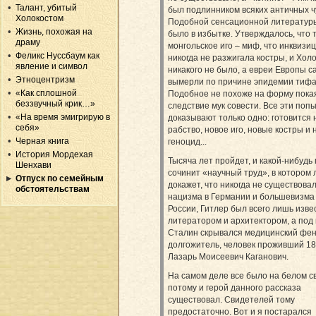
Талант, убитый
был подлинником всяких античных ч
Холокостом
Подобной сенсационной литературы
Жизнь, похожая на
было в избытке. Утверждалось, что 
драму
монгольское иго – миф, что инквизи
Феликс Нуссбаум как
никогда не разжигала костры, и Хол
явление и символ
никакого не было, а евреи Европы с
Этноцентризм
вымерли по причине эпидемии тифа
«Как сплошной
Подобное не похоже на форму пока
беззвучный крик…»
следствие мук совести. Все эти поп
«На время эмигрирую в
доказывают только одно: готовится 
себя»
рабство, новое иго, новые костры и
Черная книга
геноцид...
История Мордехая
Тысяча лет пройдет, и какой-нибудь
Шенхави
сочинит «научный труд», в котором 
Отпуск по семейным
докажет, что никогда не существова
обстоятельствам
нацизма в Германии и большевизма
России, Гитлер был всего лишь изв
литератором и архитектором, а под
Сталин скрывался медицинский фе
долгожитель, человек проживший 18
Лазарь­ Моисеевич Каганович.
На самом деле все было на белом св
потому и герой данного рассказа
существовал. Свидетелей тому
предостаточно. Вот и я постарался