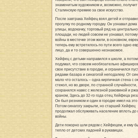
знаменитым художником и, возможно, получит
Сталинскую премию за свое искусство.
После завтрака Хейфец взял детей и отправи
прогулку по родному городку. Он узнавал дома
улицы, водокачку, торговый ряд на центрально
площади, но людей совсем не узнавал, потому
войны в местечке этом жили, в основном, евреи
теперь ему встретилось по пути всего одно ев
лицо, да и то совершенно незнакомое.
Хейфец с детьми направился к школе, а потом
подумал, что совсем необязательно афиширо
свое присутствие в городке, и ограничился пу
рядами базара и синагогой неподалеку. От син
мало что осталось – одна кирпичная стена с о
стекол, но во дворе, по странной случайности,
сохранился навес с железной раковиной и рж
краном, Здесь до 32-го года отец Хейфеца реза
Он был резником и один в городке имел на это
Потом синагогу закрыли, но старший Хейфец
продолжал обслуживать население вплоть до
войны.
Дети покорно шли рядом с Хейфецем, и ему б
тепло от детских ладоней в рукавицах.