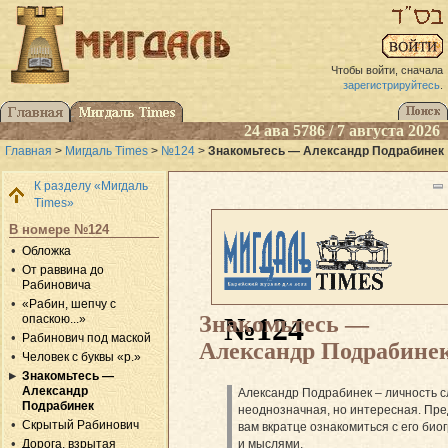
Чтобы войти, сначала
зарегистрируйтесь
.
24 ава 5786 / 7 августа 2026
Главная
>
Мигдаль Times
>
№124
>
Знакомьтесь — Александр Подрабинек
К разделу «Мигдаль
Times»
В номере №124
Обложка
От раввина до
Рабиновича
«Рабин, шепчу с
Знакомьтесь —
№124
опаскою...»
Рабинович под маской
Александр Подрабине
Человек с буквы «р.»
Знакомьтесь —
Александр
Александр Подрабинек – личность с
Подрабинек
неоднозначная, но интересная. Пр
Скрытый Рабинович
вам вкратце ознакомиться с его би
и мыслями.
Дорога, взрытая