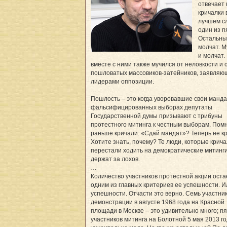
отвечает 
кричалки 
лучшем с
один из п
Остальны
молчат. 
и молчат.
вместе с ними также мучился от неловкости и 
пошловатых массовиков-затейников, заявляю
лидерами оппозиции.
…
Пошлость – это когда уворовавшие свои манд
фальсифицированных выборах депутаты
Государственной думы призывают с трибуны
протестного митинга к честным выборам. Помн
раньше кричали: «Сдай мандат»? Теперь не кр
Хотите знать, почему? Те люди, которые крича
перестали ходить на демократические митинги,
держат за лохов.
…
Количество участников протестной акции оста
одним из главных критериев ее успешности. И
успешности. Отчасти это верно. Семь участни
демонстрации в августе 1968 года на Красной
площади в Москве – это удивительно много; п
участников митинга на Болотной 5 мая 2013 го