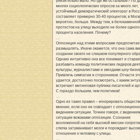
унизительно мало. Но где же остальные? По 
многих социологических опросов за много лет,
устойчивый демократический электорат в Рос
составляет примерно 30-40 процентов; в Моск
вероятно, больше. Между тем, в белокаменной
протестов на улицу выходило не более одного
процента населения. Почему?
…
Оппозиция над этими вопросами предпочитае
размышлять. Иначе окажется, что она сама ви
создании своего не слишком популярного обра
Однако интуитивно она все понимает и стара
разбавить команду политических лидеров дея
культуры, журналистами и звездами шоу-бизне
Привлечь симпатии и сторонников. Отчасти эт
удается, достаточно посмотреть, с каким энт
встречает митинговая публика писателей и ар
С гораздо большим, чем политиков!
…
Одно из таких правил – игнорировать общест
мнение, если оно не совпадает с оппозицион
видением ситуации. Точнее говоря, с видение
ситуации вожаками оппозиции. Сознание
возложенной на себя высокой миссии сопрот
слегка затуманивает мозги и порождает высо
отношение к человеку с улицы.
…