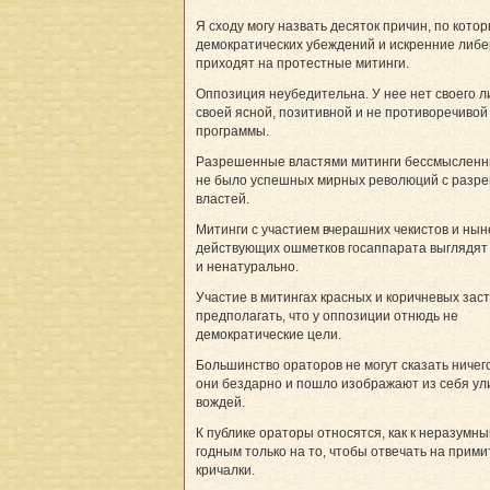
Я сходу могу назвать десяток причин, по кото
демократических убеждений и искренние либ
приходят на протестные митинги.
Оппозиция неубедительна. У нее нет своего л
своей ясной, позитивной и не противоречивой
программы.
Разрешенные властями митинги бессмысленн
не было успешных мирных революций с разр
властей.
Митинги с участием вчерашних чекистов и нын
действующих ошметков госаппарата выглядят
и ненатурально.
Участие в митингах красных и корич­невых зас
предполагать, что у оппозиции отнюдь не
демократические цели.
Большинство ораторов не могут сказать ничего
они бездарно и пошло изображают из себя ул
вождей.
К публике ораторы относятся, как к неразумны
годным только на то, чтобы отвечать на прим
кричалки.