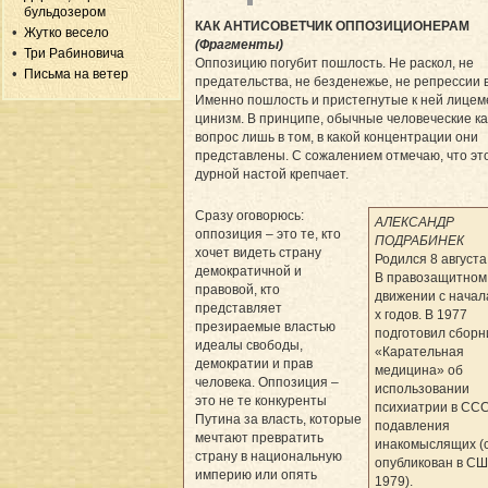
бульдозером
КАК АНТИСОВЕТЧИК ОППОЗИЦИОНЕРАМ
Жутко весело
(Фрагменты)
Три Рабиновича
Оппозицию погубит пошлость. Не раскол, не
Письма на ветер
предательства, не безденежье, не репрессии 
Именно пошлость и пристегнутые к ней лицем
цинизм. В принципе, обычные человеческие ка
вопрос лишь в том, в какой концентрации они
представлены. С сожалением отмечаю, что эт
дурной настой крепчает.
Сразу оговорюсь:
АЛЕКСАНДР
оппозиция – это те, кто
ПОДРАБИНЕК
хочет видеть страну
Родился 8 августа
демократичной и
В правозащитном
правовой, кто
движении с начал
представляет
х годов. В 1977
презираемые властью
подготовил сборн
идеалы свободы,
«Карательная
демократии и прав
медицина» об
человека. Оппозиция –
использовании
это не те конкуренты
психиатрии в СС
Путина за власть, которые
подавления
мечтают превратить
инакомыслящих (
страну в национальную
опубликован в СШ
империю или опять
1979).