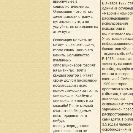
ввергнуть ее в
В январе 1977 ст
социалистический ад.
одним из соучред
Оппозиция – это те, кто
«Рабочей комисси
хочет вывести страну с
расследованию
путинского пути, а не
использования
усугубить ее страдания на
психиатрии в
этом пути. …
политических цел
Участвовал в изд
Оппозиция молчать не
информационног
может. У нее нет ничего,
бюллетеня «Хрон
кроме слова. Важно его
текущих событий»
ценить. Большинство
В 1978 арестован
публичных
«клевету на совет
оппозиционеров говорят
строй», осуждён н
на митингах. Почти
ссылки в северо-
каждый оратор считает
восточной Сибири
своим долгом по-хозяйски
1980 повторно
поблагодарить всех
арестован в ссыл
присутствующих за то, что
(Оймякон, Якутия)
они пришли. Как будто
аналогичным
они пришли к нему и за
обвинениям: стат
спасибо! Почти каждый
зарубежной пресс
считает необходимым
распространение
поскандировать что-
самиздата. Приго
нибудь
3,5 годам лагерей
жизнеутверждающее,
освобождения из
даже если народ не