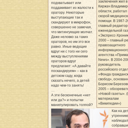
заключения жил в
подхватывает или
Киржач Владимир
поддакивает из жалости к
области, работал
оратору. Некоторые
скорой медицинск
выступающие так и
помощи. В 1987-2
скандируют в микрофон,
главный редактор
совершенно не замечая,
еженедельной га
что митингующие молчат.
«Экспресс-Хроник
Даже неловко за таких
2000 – главный р
ораторов, но им это все
правозащитного
равно. Иные ведущие
информационног
вдруг ни с того ни сего
агентства «Прима
между выступлениями
News». В 2004-20
ораторов вдруг
руководитель
предлагают: «А давайте
российского отде
поскандируем» – как в
«Фонда гражданс
детском саду, когда
свобод», основан
сказать нечего, а детей
Борисом Березовс
надо чем-то занять!
2005 – обозреват
…
«Новой газеты». 
А эти бесконечные «нет
материалам
или да?» и попытки
«Википедии»)
манипулировать толпой?
Как на де
утреннике
наблюдал
собравши