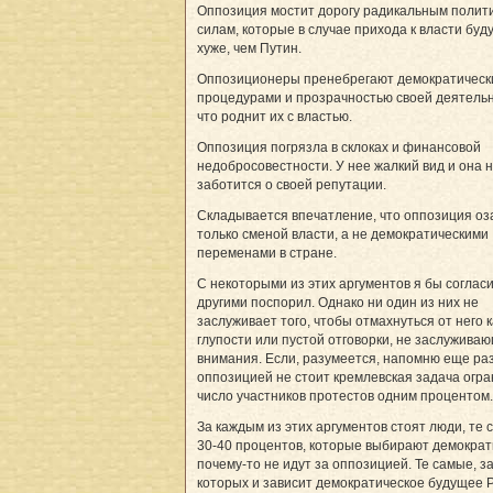
Оппозиция мостит дорогу радикальным полит
силам, которые в случае прихода к власти буд
хуже, чем Путин.
Оппозиционеры пренебрегают демократическ
процедурами и прозрачностью своей деятельн
что роднит их с властью.
Оппозиция погрязла в склоках и финансовой
недобросовестности. У нее жалкий вид и она 
заботится о своей репутации.
Складывается впечатление, что оппозиция о
только сменой власти, а не демократическими
переменами в стране.
С некоторыми из этих аргументов я бы согласи
другими поспорил. Однако ни один из них не
заслуживает того, чтобы отмахнуться от него к
глупости или пустой отговорки, не заслужива
внимания. Если, разумеется, напомню еще раз
оппозицией не стоит кремлевская задача огра
число участников протестов одним процентом.
За каждым из этих аргументов стоят люди, те
30-40 процентов, которые выбирают демократ
почему-то не идут за оппозицией. Те самые, за
которых и зависит демократическое будущее Р