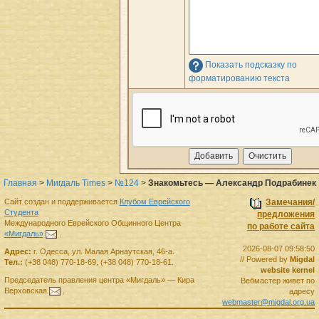
Показать подсказку по
форматированию текста
Главная
>
Мигдаль Times
>
№124
>
Знакомьтесь — Александр Подрабинек
Сайт создан и поддерживается
Клубом Еврейского
Замечания/
Студента
предложения
Международного Еврейского Общинного Центра
по работе сайта
«Мигдаль»
.
2026-08-07 09:58:50
Адрес:
г.
Одесса
,
ул. Малая Арнаутская, 46-а.
// Powered by
Migdal
Тел.:
(+38 048) 770-18-69
,
(+38 048) 770-18-61
.
website kernel
Председатель правления
центра
«Мигдаль»
—
Кира
Вебмастер живет по
Верховская
.
адресу
webmaster@migdal.org.ua