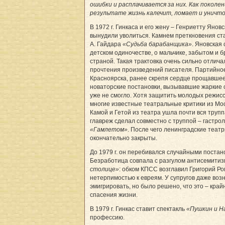
ошибки и расплачивается за них. Как поколен
результате жизнь калечит, ломает и уничт
В 1972 г. Гинкаса и его жену – Генриетту Янов
вынудили уволиться. Камнем преткновения ста
А. Гайдара
«Судьба барабанщика»
. Яновская 
детском одиночестве, о мальчике, забытом и 
страной. Такая трактовка очень сильно отлич
прочтения произведений писателя. Партийно
Красноярска, ранее скрепя сердце прощавшее
новаторские постановки, вызывавшие жаркие 
уже не смогло. Хотя защитить молодых режис
многие известные театральные критики из Мо
Камой и Гетой из театра ушла почти вся трупп
главреж сделал совместно с труппой – гастрол
«Гамлетом»
. После чего ленинградские теат
окончательно закрыты.
До 1979 г. он перебивался случайными постан
Безработица совпала с разгулом антисемитиз
столице»
: обком КПСС возглавил Григорий Ро
нетерпимостью к евреям. У супругов даже воз
эмигрировать, но было решено, что это – край
спасения жизни.
В 1979 г. Гинкас ставит спектакль
«Пушкин и Н
профессию.