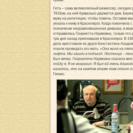
Гета – сама великолепный режиссер, сегодня 
ТЮЗом, на ней буквально держится дом. Бере
мужу на репетиции, чтобы помочь. Оставив ма
уехала к нему в Красноярск. Когда покончила с
психически неуравновешенная девушка, в мор
отправилась Генриетта Наумовна, только что
три дня назад приехавшая в Красноярск. В 19
делу арестовали их друга Константина Азадовс
пошли проведать его мать.
«Она жила на пято
лифта. Мы зашли в подъезд. Лестница – лени
Был вечер. Генриетта Наумовна сказала мне
пойду я. Я не возразил. Я был ей очень благо
казалось, что на каждом этаже там стоит г
Гинкас.