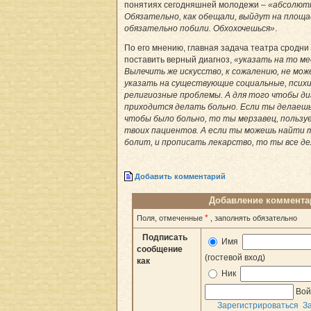
понятиях сегодняшней молодежи –
«абсолютн
Обязательно, как обещали, выйдут на площа
обязательно побили. Обхохочешься»
.
По его мнению, главная задача театра сродни
поставить верный диагноз,
«указать на то ме
Вылечить же искусство, к сожалению, не може
указать на существующие социальные, психи
религиозные проблемы. А для того чтобы д
приходится делать больно. Если ты делаешь
чтобы было больно, то ты мерзавец, пользу
твоих пациентов. А если ты можешь найти 
болит, и прописать лекарство, то ты все д
Добавить комментарий
Добавление коммента
*
Поля, отмеченные
, заполнять обязательно
Подписать
Имя
сообщение
(гостевой вход)
как
Ник
Вой
Зарегистрироваться
З