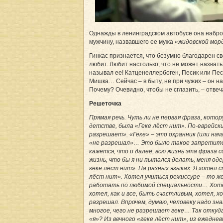
Однажды в ленинградском автобусе она набро
мужчину, назвавшего ее мужа
«жидовской мор
Гинкас признается, что безумно благодарен с
любит. Любит настолько, что не может назвать 
называл ее! Катценеллербоген, Песик или Пес
Мишка… Сейчас – в быту, не при чужих – он н
Почему? Очевидно, чтобы не сглазить, – отвеч
Решеточка
Прямая речь. Чуть ли не первая фраза, котор
детстве, была «Геке лёст нит». По-еврейски
разрешает». «Геке» – это охранник (или нача
«не разрешал»… Это было такое запретите
кажется, что и далее, всю жизнь эта фраза 
жизнь, что бы я ни пытался делать, меня оде
геке лёст нит». На разных языках. Я хотел
лёст нит». Хотел учиться режиссуре – то ж
работать по любимой специальности… Хоте
хотел, как и все, быть счастливым, хотел, 
разрешал. Впрочем, думаю, человеку надо зна
многое, чего не разрешает геке… Так откуд
«я»? Из вечного «геке лёст нит», из ежедне