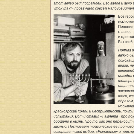
этот вечер был посрамлен. Его вялое и явно
утонула?!» прозвучало совсем малоубедите
Все геро
исключен
Полония 
главное 
и однока
Виттенбе
Прямая р
важно бы
однокашн
враги, не
виттенбе
исходил 
театра с
пацанов 
закончи
того, чт
образом,
москвичи
красноярский холод и бесприютность, почти
испытания. Вот и ставил «Гамлета» про по
брошено в жизнь. Про то, как оно переноси
жизнью. Постигает трагические ее противор
совершает свой выбор. «Рыпается» и присп