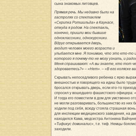
сына знакомых литовцев.
Прямая речь. Мы недавно были на
гастролях со спектаклем
«Скрипка Ротшильда» в Каунасе,
откуда я родом. На спектакль,
конечно, пришли мои бывшие
одноклассники, однокурсники.
Вдруг открывается дверь,
входит человек моего возраста и
улыбается мне. Я понимаю, что это кто-то и
которого я почему-то не могу узнать, и рад
Меня спрашивают: «А вы знаете, кто тот че
здороваетесь?» – «Нет». – «В его коляске в
Скрывать непоседливого ребенка с ярко выра
внешностью и говорящего на идиш было труд
бросался открывать дверь, если кто-то приход
спросил у вошедшего фашистского офицера:
И тогда его поместили в дом для умственно от
не могли разговаривать, большинство из них 
ходили под себя, всюду стояла страшная вонь
для инспекции медицинского заведения, на дв
находился Кама, медсестра Антонина Вайчуне
«Тификус доминалис»
, т.е. тиф. Немцы бояли
заходили.