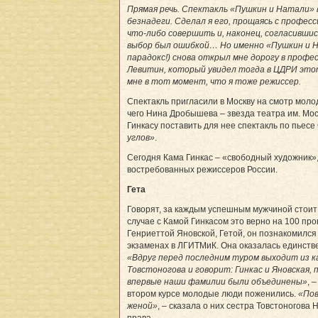
Прямая речь. Спектакль «Пушкин и Натали» 
безнадеги. Сделал я его, прощаясь с професс
что-либо совершить и, наконец, согласившис
выбор был ошибкой… Но именно «Пушкин и Н
парадокс!) снова открыл мне дорогу в профе
Левитин, который увидел тогда в ЦДРИ эт
мне в тот момент, что я тоже режиссер.
Спектакль пригласили в Москву на смотр моло
чего Нина Дробышева – звезда театра им. Мо
Гинкасу поставить для нее спектакль по пьесе
углов»
.
Сегодня Кама Гинкас – «свободный художник»,
востребованных режиссеров России.
Гета
Говорят, за каждым успешным мужчиной стоит
случае с Камой Гинкасом это верно на 100 пр
Генриеттой Яновской, Гетой, он познакомился
экзаменах в ЛГИТМиК. Она оказалась единстве
«Вдруг перед последним туром выходит из 
Товстоногова и говорит: Гинкас и Яновская, 
впервые наши фамилии были объединены»
, 
втором курсе молодые люди поженились.
«Пов
женой»
, – сказала о них сестра Товстоногова 
права.