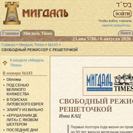
Чтобы войти, сначала
зарегистрируйтесь
.
23 ава 5786 / 6 августа 2026
Главная
>
Мигдаль Times
>
№143
>
СВОБОДНЫЙ РЕЖИССЕР С РЕШЕТОЧКОЙ
К разделу «Мигдаль
Times»
В номере №143
Обложка
ПОД СЕНЬЮ
ВЕЛИКОГО
КНЯЖЕСТВА
СВОБОДНЫЙ РЕЖИ
В ПОИСКАХ
ЛИТОВСКОГО ЕВРЕЯ
РЕШЕТОЧКОЙ
ЭЛИЯЃУ ИЗ ВИЛЬНО
Инна КАЦ
«ЕРУШАЛАИМ ДЕ
ЛИТА» С ЯКОВОМ
ШЕХТЕРОМ
Первые полтора года жизни он провел
ПОСЛЕДНИЕ ДНИ
до 50 лет жил«за железным занавес