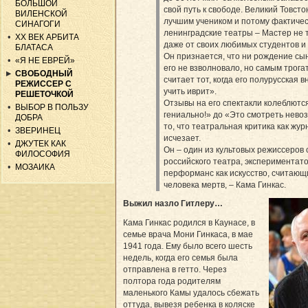
БОЛЬШОЙ
свой путь к свободе. Ве­ли­кий Товст
ВИЛЕНСКОЙ
лучшим учеником и потому фактичес
СИНАГОГИ
ленинградские театры – Мастер не 
ХХ ВЕК АРБИТА
даже от своих любимых студентов и 
БЛАТАСА
Он признается, что ни рождение сын
«Я НЕ ЕВРЕЙ»
его не взволновало, но самым трог
СВОБОДНЫЙ
считает тот, когда его полурусская в
РЕЖИССЕР С
учить иврит».
РЕШЕТОЧКОЙ
Отзывы на его спектакли колеблютс
ВЫБОР В ПОЛЬЗУ
гениально!» до «Это смотреть невоз
ДОБРА
то, что театральная критика как жу
ЗВЕРИНЕЦ
исчезает.
ДЖУТЕК КАК
Он – один из культовых режиссеров с
ФИЛОСОФИЯ
российского театра, экспериментат
МОЗАИКА
перформанс как искусство, считающи
человека мертв, – Кама Гинкас.
Выжил назло Гитлеру…
Кама Гинкас родился в Каунасе, в
семье врача Мони Гинкаса, в мае
1941 года. Ему было всего шесть
недель, когда его семья была
отправлена в гетто. Через
полтора года родителям
маленького Камы удалось сбежать
оттуда, вывезя ребенка в коляске