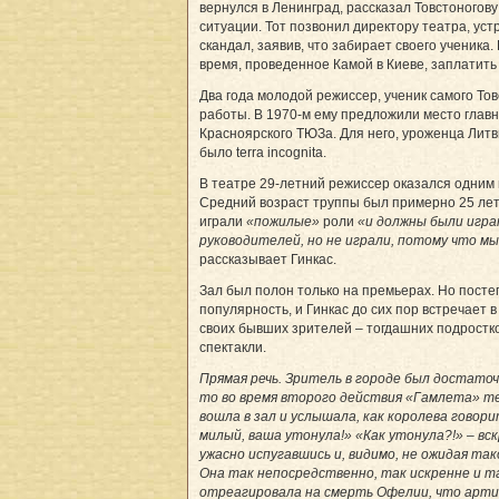
вернулся в Ленинград, рассказал Товстоногов
ситуации. Тот позвонил директору театра, ус
скандал, заявив, что забирает своего ученика.
время, проведенное Камой в Киеве, заплатить
Два года молодой режиссер, ученик самого Тов
работы. В 1970-м ему предложили место глав
Красноярского ТЮЗа. Для него, уроженца Литвы
было terra incognita.
В театре 29-летний режиссер оказался одним 
Средний возраст труппы был примерно 25 лет
играли
«пожилые»
роли
«и должны были игра
руководителей, но не играли, потому что мы
рассказывает Гинкас.
Зал был полон только на премьерах. Но пост
популярность, и Гинкас до сих пор встречает 
своих бывших зрителей – тогдашних подростко
спектакли.
Прямая речь. Зритель в городе был достато
то во время второго действия «Гамлета» 
вошла в зал и услышала, как королева говор
милый, ваша утонула!» «Как утонула?!» – вс
ужасно испугавшись и, видимо, не ожидая та
Она так непосредственно, так искренне и т
отреагировала на смерть Офелии, что арти