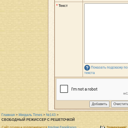
*
Текст
Показать подсказку п
текста
Главная
>
Мигдаль Times
>
№143
>
СВОБОДНЫЙ РЕЖИССЕР С РЕШЕТОЧКОЙ
Сайт создан и поддерживается
Клубом Еврейского
Замечания/