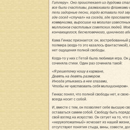
Гитлеру». Оно проистекает из дурдома стал
все были счастливы, размахивали флажками 
пели задорные песни, гордо вставали под зву
где сосед «стучал» на соседа, где прославля
коммунизма, выросшие на могилах известных
миллионов счастливых советских людей. Мое
кончающегося, бесчеловечного, циничного аб
Кама Гинкас признается: он, востребованный
полмира (когда-то это казалось фантастикой),
нет ощущения полной свободы.
Когда-то у них с Гетой была любимая игра. Он
сочиняла стихи. Один раз сочинила такой:
«Я решеточку ношу в кармане,
Девять на девять размером.
Иногда утыкаюсь в нее глазами,
Чтобы не чувствовать себя милиционером»
.
Гинкас понял, что полной свободы нет, и свою
всегда носит с собой.
И, вместе с тем, он позволяет себе высшую св
оставаться самим собой. Свободу быть поряд
свой взгляд на искусство. Он сетует на то, что
«нерукопожатный»
исчезает из нашей жизни,
отсутствуют понятия стыда, вины, совести, до