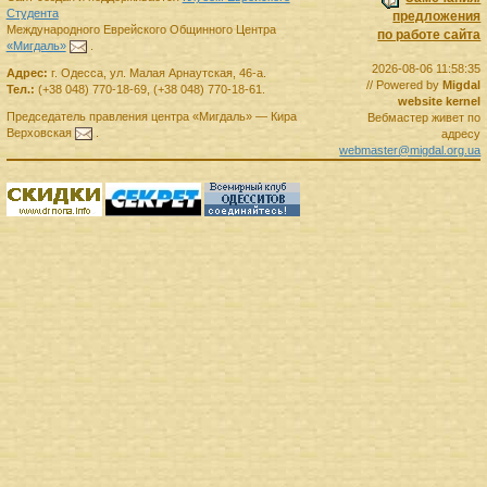
Студента
предложения
Международного Еврейского Общинного Центра
по работе сайта
«Мигдаль»
.
2026-08-06 11:58:35
Адрес:
г.
Одесса
,
ул. Малая Арнаутская, 46-а.
// Powered by
Migdal
Тел.:
(+38 048) 770-18-69
,
(+38 048) 770-18-61
.
website kernel
Председатель правления
центра
«Мигдаль»
—
Кира
Вебмастер живет по
Верховская
.
адресу
webmaster@migdal.org.ua