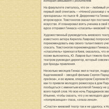
которая связывает с родителем.
На факультете считалось, что он – любимый 
первый свой спектакль –
«Ночной разговор с 
презираешь»
по пьесе Ф. Дюрренматта Гинкас
втором курсе. Товстоногов сказал про постанов
искусство. И планировал взять ученика в свой 
курсе отправил Гинкаса
«спасать»
киевский те
Художественный руководитель киевского театр
известного актера Кирилла Лаврова) попросил
порекомендовать ему своего талантливого уче
спасать. Товстоногов порекомендовал Гинкаса.
«спаситель»
приехал в Киев, оказалось, что ег
позже выяснилось, Ю. Лавров был тяжело боле
театром руководил директор, который совсем 
рук бразды правления.
Несколько месяцев Гинкас жил в театре, подру
Кадочниковой – звездой фильма Сергея Пар
предков»
, и ее мужем, оператором Сергеем И
как-то привели молодого режиссера в дом Пар
пообщаться с именитым коллегой Гинкасу не 
всего парой слов. Но всю ночь Параджанов зв
Ильенко, чтобы сказать, что у их молодого дру
«потрясающие»
глаза,
«глаза гения»
.
«Спасти» киевский театр так и не удалось: к Н