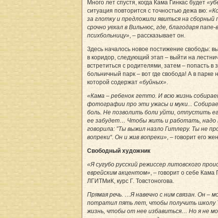
Много лет спустя, когда Кама Гинкас будет
«уб
ситуация повторится с точностью дежа вю:
«Ко
за глотку и предложили явиться на сборный 
срочно уехал в Вильнюс, где, благодаря папе-в
психбольницу»
, – рассказывает он.
Здесь началось новое постижение свободы: в
в коридор, следующий этап – выйти на лестни
встретиться с родителями, затем – попасть в
больничный парк – вот где свобода! А в парке 
которой содержат
«буйных»
.
«Кама – ребенок гетто. И всю жизнь собира
фотографии про эти ужасы и муки... Собира
боль. Не позволить боли уйти, отпустить ег
ее забудет… Чтобы жить и работать, надо 
говорила: ”Ты выжил назло Гитлеру. Ты не пр
вопреки“. Он и жив вопреки»
, – говорит его ж
Свободный художник
«Я сугубо русский режиссер литовского прои
еврейским акцентом»
, – говорит о себе Кама
ЛГИТМиК­, курс Г. Товстоногова.
Прямая речь. …Я навечно с ним связан. Он – м
потратил пять лет, чтобы получить школу Т
жизнь, чтобы от нее избавиться… Но я не мо