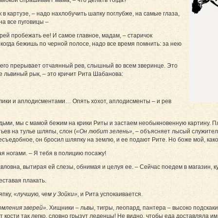
 в картузе, – надо нахлобучить шапку поглубже, на самые глаза,
на все пуговицы –
орей пробежать ее! И самое главное, мадам, – старичок
когда бежишь по черной полосе, надо все время помнить: за нею
о его прерывает отчаянный рев, слышный во всем зверинце. Это
 львиный рык, – это кричит Рита Шабанова:
блики и аплодисментами… Опять хохот, аплодисменты – и рев
дьми, мы с мамой бежим на крики Риты и застаем необыкновенную картину. П
ьев на тулье шляпы, слон (
«Он любит зелень»
, – объясняет лысый служител
несъедобное, он бросил шляпку на землю, и ее подают Рите. Но боже мой, ка
я ногами. – Я тебя в полицию посажу!
овна, вытирая ей слезы, обнимая и целуя ее. – Сейчас поедем в магазин, ку
еставая плакать.
япку,
«лучшую, чем у Зойки»
, и Рита успокаивается.
рмления зверей»
. Хищники – львы, тигры, леопард, пантера – высоко подскак
т кости так легко, словно грызут леденцы! Не видно, чтобы еда доставляла 