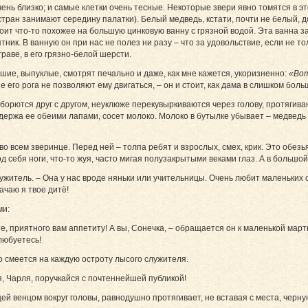
очень близко; и самые клетки очень тесные. Некоторые звери явно томятся в э
стран занимают середину палатки). Белый медведь, кстати, почти не белый, до
тоит что-то похожее на большую цинковую ванну с грязной водой. Эта ванна з
ятник. В ванную он при нас не полез ни разу – что за удовольствие, если не т
траве, в его грязно-белой шерсти.
льшие, выпуклые, смотрят печально и даже, как мне кажется, укоризненно:
«Вот
е его рога не позволяют ему двигаться, – он и стоит, как дама в слишком бол
рются друг с другом, неуклюже перекувыркиваются через голову, протягивают
 держа ее обеими лапами, сосет молоко. Молоко в бутылке убывает – медведь
во всем зверинце. Перед ней – толпа ребят и взрослых, смех, крик. Это обез
од себя ноги, что-то жуя, часто мигая полузакрытыми веками глаз. А в большо
житель. – Она у нас вроде няньки или учительницы. Очень любит маленьких о
ачаю я твое дитё!
ми:
е, приятного вам аппетиту! А вы, Сонечка, – обращается он к маленькой мартыш
алюбуетесь!
о смеется на каждую остроту лысого служителя.
ся, Чарля, поручкайся с почтеннейшей публикой!
 венцом вокруг головы, равнодушно протягивает, не вставая с места, черную 