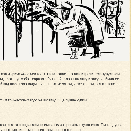
лача и крича
«Шляпка-а-а!»
, Рита топает ногами и грозит слону кулаком.
ь), протянув хобот, сорвал с Ритиной головы шляпку и засунул было ее
кой вид имеет злополучная шляпка: измятая, изжеванная, вся в слюне…
пим точь-в-точь такую же шляпку! Еще лучше купим!
ивая, хватают подаваемые им на вилах кровавые куски мяса. Рыча друг на
им удовольствие, – морды их насуплены и свирепы…