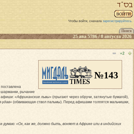
Чтобы войти, сначала
зарегистрируйтесь
.
25 ава 5786 / 8 августа 2026
+2
№143
, поставлена
и шарманки, рычание
ие афиши:
«Африканские львы»
(прыгают через обручи, затянутые бумагой),
я-удав»
(обвивающая ствол пальмы). Перед афишами толпятся мальчишки,
 и думаю:
«Ох, как же, должно быть, воняет в Африке или в индийских