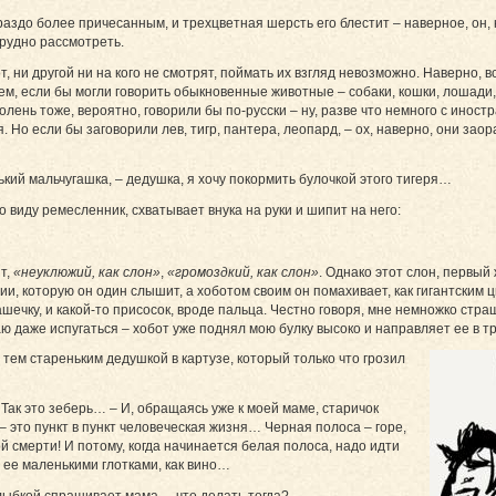
ораздо более причесанным, и трехцветная шерсть его блестит – наверное, он,
 трудно рассмотреть.
тот, ни другой ни на кого не смотрят, поймать их взгляд невозможно. Наверно, 
ем, если бы могли говорить обыкновенные животные – собаки, кошки, лошади, 
ень тоже, вероятно, говорили бы по-русски – ну, разве что немного с иностр
 Но если бы заговорили лев, тигр, пантера, леопард, – ох, наверно, они зао
кий мальчугашка, – дедушка, я хочу покормить булочкой этого тигеря…
о виду ремесленник, схватывает внука на руки и шипит на него:
ят,
«неуклюжий, как слон»
,
«громоздкий, как слон»
. Однако этот слон, первы
ии, которую он один слышит, а хоботом своим он помахивает, как гигантским ц
ашечку, и какой-то присосок, вроде пальца. Честно говоря, мне немножко стр
аю даже испугаться – хобот уже поднял мою булку высоко и направляет ее в т
 тем стареньким дедушкой в картузе, который только что грозил
– Так это зеберь… – И, обращаясь уже к моей маме, старичок
 – это пункт в пункт человеческая жизня… Черная полоса – горе,
ой смерти! И потому, когда начинается белая полоса, надо идти
ь ее маленькими глотками, как вино…
улыбкой спрашивает мама, – что делать тогда?