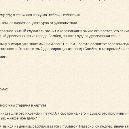
у еду, и глаза его говорят: =«Какая гадость!»
ыбы, пожирает ее, даже урча от удовольствия.
ресное. Лысый служитель звонит в колокольчик и зычно объявляет, что сейч
тый дрессировщик из города Бомбея, покажет чудеса дрессировки слона.
ыку выходит уже знакомый нам слон. На нем – богато расшитое золотом седл
евого цвета. Это тот самый дрессировщик из города Бомбея, о котором объяв
лики:
омко:
ого нам старичка в картузе.
индеец, чи это индейский петух! А я смотрю на него и думаю: это приличный ч
ый, – какое мое дело?
я, выйдя из домика, раскланивается с публикой. Наверно, он индиец, иначе з