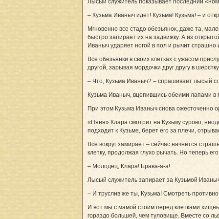
Лысый служитель показывает последний «номе
– Кузьма Иваныч идет! Кузьма! Кузьма! – и отк
Мгновенно все стадо обезьянок, даже та, мале
быстро запирает их на задвижку. А из открыто
Иваныч ударяет ногой в пол и рычит страшно 
Все обезьянки в своих клетках с ужасом присл
другой, зарывая мордочки друг другу в шерстку
– Что, Кузьма Иваныч? – спрашивает лысый слу
Кузьма Иваныч, вцепившись обеими лапами в пр
При этом Кузьма Иваныч снова ожесточенно о
«Няня» Клара смотрит на Кузьму сурово, неодо
подходит к Кузьме, берет его за плечи, отрыв
Все вокруг замирает – сейчас начнется страш
клетку, продолжая глухо рычать. Но теперь ег
– Молодец, Клара! Брава-а-а!
Лысый служитель запирает за Кузьмой Иваныче
– И труслив же ты, Кузьма! Смотреть противн
И вот мы с мамой стоим перед клетками хищны
гораздо большей, чем туловище. Вместе со льв