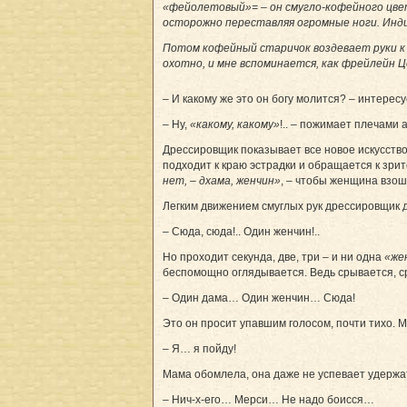
«фейолетовый»= – он смугло-кофейного цвета
осторожно переставляя огромные ноги. Индие
Потом кофейный старичок воздевает руки к н
охотно, и мне вспоминается, как фрейлейн Ц
– И какому же это он богу молится? – интерес
– Ну,
«какому, какому»
!.. – пожимает плечами 
Дрессировщик показывает все новое искусство
подходит к краю эстрадки и обращается к зри
нет, – дхама, женчин»
, – чтобы женщина взошл
Легким движением смуглых рук дрессировщик
– Сюда, сюда!.. Один женчин!..
Но проходит секунда, две, три – и ни одна
«же
беспомощно оглядывается. Ведь срывается, с
– Один дама… Один женчин… Сюда!
Это он просит упавшим голосом, почти тихо. М
– Я… я пойду!
Мама обомлела, она даже не успевает удержат
– Нич-х-его… Мерси… Не надо боисся…