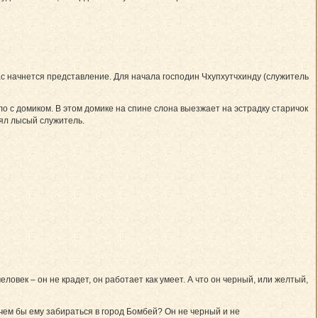
ас начнется представление. Для начала господин Чхупхутчхинду (служитель
о с домиком. В этом домике на спине слона выезжает на эстрадку старичок
лял лысый служитель.
еловек – он не крадет, он работает как умеет. А что он черный, или желтый,
ачем бы ему забираться в город Бомбей? Он не черный и не