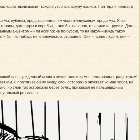
 как кошка, вылизывает каждое утро всю шкуру языком. Пантера и леопард
все мы, публика, представляемся им чем-то чепуховым, вроде мух. Я все
коровы, даже куры и воробьи, – они бы, наверно, говорили по-русски. Даже
анным акцентом – или если уж не по-русски, то на каком-нибудь таком
рали бы что-нибудь нечеловеческое, страшное. Они – чужие людям, они –
й живой слон, увиденный мною в жизни, кажется мне невыразимо грациозным!
ветком. Я протягиваю ему булку, слон осторожно опускает ко мне хобот, на
ашно, но слон так осторожно берет булку, прижимая ее пальцевидным
реугольный рот слона.