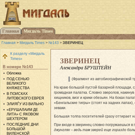
Главная
>
Мигдаль Times
>
№143
>
ЗВЕРИНЕЦ
К разделу «Мигдаль
Times»
ЗВЕРИНЕЦ
В номере №143
Александра БРУШТЕЙН
Обложка
ПОД СЕНЬЮ
(Фрагмент из автобиографической т
ВЕЛИКОГО
На краю большой пустой базарной площади, ср
КНЯЖЕСТВА
громадная палатка. Словно зверолов, накинув
В ПОИСКАХ
хищников, визг и крики обезьян. На боках пал
ЛИТОВСКОГО ЕВРЕЯ
«Бенгальские тигры» (стоят на задних лапах),
ЭЛИЯЃУ ИЗ ВИЛЬНО
зеваки.
«ЕРУШАЛАИМ ДЕ
ЛИТА» С ЯКОВОМ
Большая толпа посетителей сразу оттирает н
ШЕХТЕРОМ
ПОСЛЕДНИЕ ДНИ
При входе в зверинец словно погружаешься в 
БОЛЬШОЙ
джунглях – ведь там зверей еще гораздо боль
ВИЛЕНСКОЙ