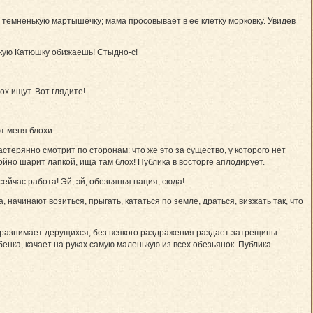
емненькую­ мартышечку; мама просовывает в ее клетку морковку. Увидев
нькую Катюшку обижаешь! Стыдно-с!
ох ищут. Вот глядите!
т меня блохи.
терянно смотрит по сторонам: что же это за существо, у которого нет
ойно шарит лапкой, ища там блох! Публика в восторге аплодирует.
ейчас работа! Эй, эй, обезьянья нация, сюда!
начинают возиться­, прыгать, кататься по земле, драться, визжать так, что
а разнимает дерущихся, без всякого раздражения раздает затрещины
бенка, качает на руках самую маленькую из всех обезьянок. Публика