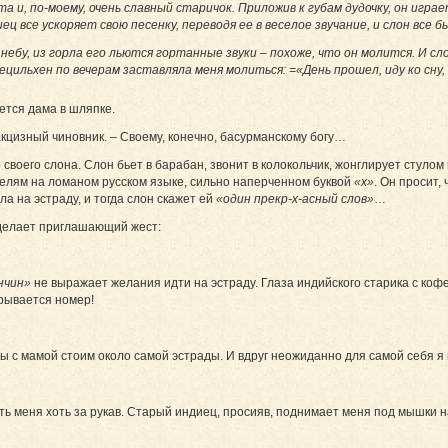
 и, по-моему, очень славный старичок. Приложив к губам дудочку, он игр
ц все ускоряет свою песенку, переводя ее в веселое звучание, и слон все
ебу, из горла его льются гортанные звуки – похоже, что он молится. И сл
ецильхен по вечерам заставляла меня молиться: =«День прошел, иду ко сну,
уется дама в шляпке.
акцизный чиновник. – Своему, конечно, басурманскому богу…
 своего слона. Слон бьет в барабан, звонит в колокольчик, жонглирует стул
телям на ломаном русском языке, сильно наперченном буквой
«х»
. Он просит,
а на эстраду, и тогда слон скажет ей
«один прекр-х-асный слов»
…
 делает приглашающий жест:
нчин»
не выражает желания идти на эстраду. Глаза индийского старика с кофе
рывается номер!
ы с мамой стоим около самой эстрады. И вдруг неожиданно для самой себя я г
ь меня хоть за рукав. Старый индиец, просияв, поднимает меня под мышки на 