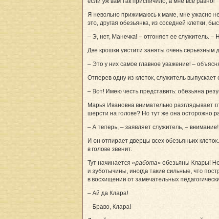
если уж вам так приспичило, а мне все равно!
Я невольно прижимаюсь к маме, мне ужасно не
это, другая обезьянка, из соседней клетки, бы
– Э, нет, Манечка! – отгоняет ее служитель. 
Две крошки уистити заняты очень серьезным д
– Это у них самое главное уважение! – объясн
Отперев одну из клеток, служитель выпускает 
– Вот! Имею честь представить: обезьяна рез
Марья Ивановна внимательно разглядывает гла
шерсти на голове? Но тут же она осторожно ра
– А теперь, – заявляет служитель, – внимание
И он отпирает дверцы всех обезьяньих клеток. 
в голове звенит.
Тут начинается
«работа»
обезьяны Клары! Нет
и зуботычины, иногда такие сильные, что пост
в восхищении от замечательных педагогическ
– Ай да Клара!
– Браво, Клара!