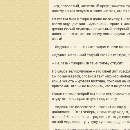
Тигр, полосатый, как желтый арбуз, кажется г
почему-то так мечутся в своих клетках, что их
От клетки льва и тигра я долго не отхожу. Ни 
время ощущаю: они – чужие, они – враги. Скаж
грязно-белый медведь и печальный северный ол
иностранном языке, которому можно научиться.
враги!
– Дедушка-а-а… – хнычет рядом с нами малень
Дедушка, маленький старый еврей в картузе, п
– Не лезь к тигерю! Он тебе голову откусит!
Но самое великолепное – это слон! Вот, говор
Он покачивается, словно в такт какой-то мелод
конце хобота – круглая вмятина, похожая на ч
присоском, чтобы не выронить, что я не успев
Около клетки с зеброй мы снова встречаемся с
внуку, что
«тигерь»
откусит ему голову.
– Видишь это полосатое? – говорит он внуку. 
добавляет: – Этот зеберь, я вам скажу, мадам,
а за ней белая полоса – радость, и так до сам
по ней медленно, тупу-тупу-тупочки, надо пит
– А когда потом приходит черная полоса, – с 