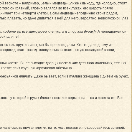
той тесноте – например, белый медведь (ближе к выходу, где холодно, стоят
 того он грязный, словно валялся во всех лужах, его шерсть прямо
анимает три четверти клетки, а сам медведь неподвижно стоит рядом,
олько плавать, но даже двигаться в ней для него, вероятно, невозможно! Глаз
, ходите вы все мимо моей клетки, а я стой как дурак!»
А неподвижен он
ьшой шляпе!
 сквозь прутья лапы, как бы прося подачки. Кто-то дал одному из
 запрокидывает назад голову и высасывает все до последней капли,
ьянья клетка. В нее выходят дверцы нескольких десятков маленьких, тесных
й клетке спит крупная коричневая обезьяна.
безьянков нянчить. Даже бывает, если в публике женщина с дитём на руках,
ке, у которой в руках блестит осколок зеркальца, – ох и кокетка же! Все
лапу сквозь прутья клетки: нате, мол, пожмите, поздоровайтесь со мной,