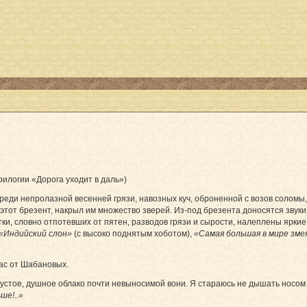
рилогии «Дорога уходит в даль»)
еди непролазной весенней грязи, навозных куч, оброненной с возов соломы
 этот брезент, накрыл им множество зверей. Из-под брезента доносятся звук
атки, словно отпотевших от пятен, разводов грязи и сырости, налеплены ярк
«Индийский слон»
(с высоко поднятым хоботом),
«Самая большая в мире зме
ас от Шабановых.
густое, душное облако почти невыносимой вони. Я стараюсь не дышать носом
ше!..»