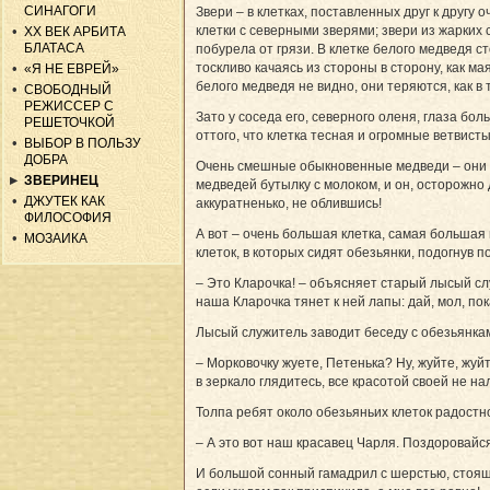
СИНАГОГИ
Звери – в клетках, поставленных друг к другу 
клетки с северными зверями; звери из жарких 
ХХ ВЕК АРБИТА
БЛАТАСА
побурела от грязи. В клетке белого медведя с
тоскливо качаясь из стороны в сторону, как ма
«Я НЕ ЕВРЕЙ»
белого медведя не видно, они теряются, как в 
СВОБОДНЫЙ
РЕЖИССЕР С
Зато у соседа его, северного оленя, глаза бо
РЕШЕТОЧКОЙ
оттого, что клетка тесная и огромные ветвисты
ВЫБОР В ПОЛЬЗУ
ДОБРА
Очень смешные обыкновенные медведи – они бо
ЗВЕРИНЕЦ
медведей бутылку с молоком, и он, осторожно
ДЖУТЕК КАК
аккуратненько, не облившись!
ФИЛОСОФИЯ
А вот – очень большая клетка, самая большая 
МОЗАИКА
клеток, в которых сидят обезьянки, подогнув п
– Это Кларочка! – объясняет старый лысый слу
наша Кларочка тянет к ней лапы: дай, мол, пок
Лысый служитель заводит беседу с обезьянка
– Морковочку жуете, Петенька? Ну, жуйте, жуйт
в зеркало глядитесь, все красотой своей не н
Толпа ребят около обезьяньих клеток радостн
– А это вот наш красавец Чарля. Поздо­ро­вай
И большой сонный гамадрил с шерстью, стоящей