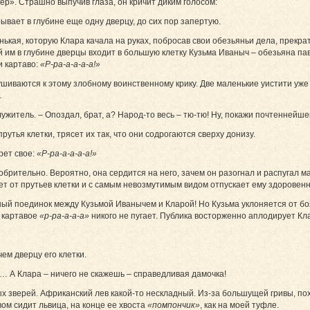
р». Страшно выпучив глаза, он кричит диким голосом:
рывает в глубине еще одну дверцу, до сих пор запертую.
нькая, которую Клара качала на руках, побросав свои обезьяньи дела, прекра
й им в глубине дверцы входит в большую клетку Кузьма Иваныч – обезьяна пави
и картаво:
«Р-ра-а-а-а-а!»
ушиваются к этому злобному воинственному крику. Две маленькие уистити уже
.
житель. – Опоздал, брат, а? Народ-то весь – тю-тю! Ну, покажи почтеннейше
утья клетки, трясет их так, что они содрогаются сверху донизу.
рет свое:
«Р-ра-а-а-а-а!»
брительно. Вероятно, она сердится на него, зачем он разогнал и распугал ма
ает от прутьев клетки и с самым невозмутимым видом отпускает ему здоровен
ный поединок между Кузьмой Иванычем и Кларой! Но Кузьма уклоняется от боя
о картавое
«р-ра-а-а-а»
никого не пугает. Публика восторженно аплодирует Кл
м дверцу его клетки.
о… А Клара – ничего не скажешь – справедливая дамочка!
х зверей. Африканский лев какой-то нескладный. Из-за большущей гривы, по
ом сидит львица, на конце ее хвоста
«помпончик»
, как на моей туфле.