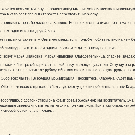
 хочется пожимать черную Чарлину лапу! Мы с мамой облюбовали маленькую т
стро вытягивает лапку и старается перехватить морковку.
– Непорядок-с; не тебе дадено, а Катюше. Большой зверь, замуж пора, а мале
елом: одна ищет на другой блох.
яет лысый служитель. – Они и человека, если полюбят, обязательно на нем бл
обезьянку резуса, которая одним прыжком садится к нему на плечо.
ус, зовут Марья Ивановна! Марья Ивановна, благодетельница, спасите, заедаю
зками и быстро обшаривает лапкой лысую голову служителя. Секунду она рас
сстегивает на служителе рубаху, обнажая его сильно волосатую грудь, и спок
! Сбор всех частей! Всеобщая мобилизация! Проснитесь, Кларочка, будет вам с
Обезьянки весело прыгают в большую клетку, где спит обезьяна «няня» Клара, 
оропливо, с достоинством она ходит среди обезьянок, как воспитатель. Он
радавшие зверюшки с визгом катятся на пол кувырком. При этом Клара, как ре
их способностей
«няни»
Клары.