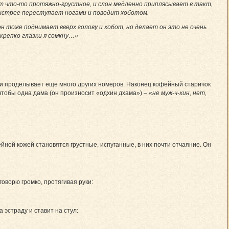
ает что-то протяжно-грустное, и слон медленно приплясывает в такт,
 быстрее переступает ногами и поводит хоботом.
он тоже поднимает вверх голову и хобот, но делает он это не очень
 крепко глазки я сомкну…»
ом и проделывает еще много других номеров. Наконец кофейный старичок
 чтобы одна дама (он произносит «одхин дхама») –
«не муж-ч-хин, нет,
йной кожей становятся грустные, испуганные, в них почти отчаяние. Он
оворю громко, протягивая руки:
эстраду и ставит на стул: