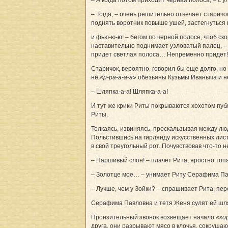
– Тогда, – очень решительно отвечает старичок
поднять воротник повыше ушей, застегнуться 
и фью-ю-ю! – бегом по черной полосе, чтоб ск
наставительно поднимает узловатый палец, – 
придет светлая полоса… Непременно придет!
Старичок, вероятно, говорил бы еще долго, н
не
«р-ра-а-а-а»
обезьяны Кузьмы Иваныча и не
– Шляпка-а-а! Шляпка-а-а!
И тут же крики Риты покрываются хохотом пу
Риты.
Толкаясь, извиняясь, проскальзывая между лю
Польстившись на гирлянду искусственных лист
в свой треугольный рот. Почувствовав что-то 
– Паршивый слон! – плачет Рита, яростно топа
– Золотце мое… – унимает Риту Серафима Павл
– Лучше, чем у Зойки? – спрашивает Рита, пер
Серафима Павловна и тетя Женя сулят ей шл
Пронзительный звонок возвещает начало
«ко
друга, они разрывают мясо в клочья, сокрушаю