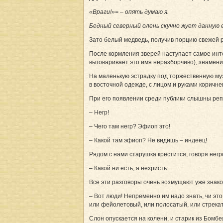
«Враги!»= – опять думаю я.
Бедный северный олень скучно жует данную ем
Зато белый медведь, получив порцию свежей р
После кормления зверей наступает самое инте
выговаривает это имя неразборчиво), знамени
На маленькую эстрадку под торжественную муз
в восточной одежде, с лицом и руками коричн
При его появлении среди публики слышны реп
– Негр!
– Чего там негр? Эфиоп это!
– Какой там эфиоп? Не видишь – индеец!
Рядом с нами старушка крестится, говоря негр
– Какой ни есть, а нехристь…
Все эти разговоры очень возмущают уже знаком
– Вот люди! Непременно им надо знать, чи это 
или фейолетовый, или полосатый, или стрекат
Слон опускается на колени, и старик из Бомбе