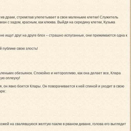
тив драки, стремглав улепетывает в свои маленькие клетки! Служитель
ан с задом, красным, как клюква. Выйдя­ на середину клетки, Кузьма
 не ищут друг на друге блох – страшно испуганные, они прижимаются одна к
й публике свою злость!
леньких обезьянок. Спокойно и неторопливо, как она делает все, Клара
ную оплеуху!
, он явно боится Клары. Он поворачивается к ней спиной и уходит в свою
аре:
хожей на свалявшуюся желтую паклю в рваном диване, голова его выглядит