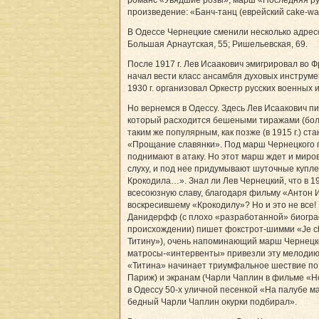
романс «Увядшие розы», марш «Последняя р
произведение: «Банч-танц (еврейский cake-wal
В Одессе Чернецкие сменили несколько адресо
Большая Арнаутская, 55; Ришельевская, 69.
После 1917 г. Лев Исаакович эмигрировал во Ф
начал вести класс ансамбля духовых инструмен
1930 г. организовал Оркестр русских военных 
Но вернемся в Одессу. Здесь Лев Исаакович 
который расходится бешеными тиражами (боле
таким же популярным, как позже (в 1915 г.) с
«Прощание славянки». Под марш Чернецкого 
поднимают в атаку. Но этот марш ждет и миро
слуху, и под нее придумывают шуточные купл
Крокодила…». Знал ли Лев Чернецкий, что в 
всесоюзную славу, благодаря фильму «Антон 
воскресившему «Крокодилу»? Но и это не все! В
Данидерфф (с плохо «разработанной» биогра
происхождении) пишет фокстрот-шимми «Je che
Титину»), очень напоминающий марш Чернецко
матросы-«интервенты» привезли эту мелодию
«Титина» начинает триумфальное шествие по
Париж) и экранам (Чарли Чаплин в фильме «Н
в Одессу 50-х уличной песенкой «На палубе м
бедный Чарли Чаплин окурки подбирал».