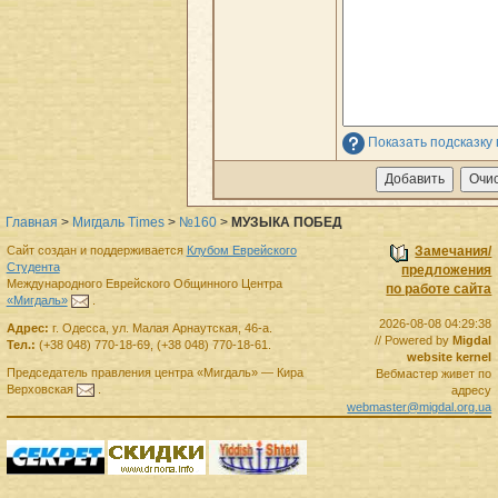
Показать подсказку
Главная
>
Мигдаль Times
>
№160
>
МУЗЫКА ПОБЕД
Сайт создан и поддерживается
Клубом Еврейского
Замечания/
Студента
предложения
Международного Еврейского Общинного Центра
по работе сайта
«Мигдаль»
.
2026-08-08 04:29:38
Адрес:
г.
Одесса
,
ул. Малая Арнаутская, 46-а.
// Powered by
Migdal
Тел.:
(+38 048) 770-18-69
,
(+38 048) 770-18-61
.
website kernel
Председатель правления
центра
«Мигдаль»
—
Кира
Вебмастер живет по
Верховская
.
адресу
webmaster@migdal.org.ua