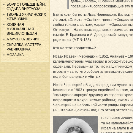
даль», «Тоска», «Осенние мечты»? 
БОРИС ГОЛЬДШТЕЙН.
посвящения, сопровождающие эту п
СУДЬБА ВИРТУОЗА
ТВОРЕЦ УКРАИНСКИХ
Взять хотя бы ноты Льва Чернецкого. Вальсы 
ЖЕМЧУЖИН
Легодэ), «Флирт», «Скейтинг-ринг», «Сердце 
ХОДЯЧАЯ
любви только счастье», марши – «Одесская вы
МУЗЫКАЛЬНАЯ
Отчизну»… На нотных изданиях и грампластин
ЭНЦИКЛОПЕДИЯ
(сын)». Е. Краснова и А. Дроздовский пишут, ч
А МУЗЫКА ЗВУЧИТ
родителя» (МТ №138).
СКРИПКА МАСТЕРА
Кто же этот «родитель»?
РАВИКОВИЧА
МОЗАИКА
Исаак Исаевич Чернецкий (1852, Ананьев – 1
капельмейстером, участвовал в русско-турецк
орденами. Первым – за то, что на Шипкинском 
вторым – за то, что собрал из музыкантов сан
поля боя раненых и убитых.
Исаак Чернецкий обладал изрядным мужеством
Кишиневе в 1903 г. грянул еврейский погром,
"вольную пожарную" дружину из евреев и хрис
погромщикам в охраняемые районы; начальни
Чернецкий на небольшой части улицы Харлам
(А. Штаркман,
old.totul.md
) Его отряд отстоял 
В Кишинев Исаака 
та же капельмейст
играл на альте в 