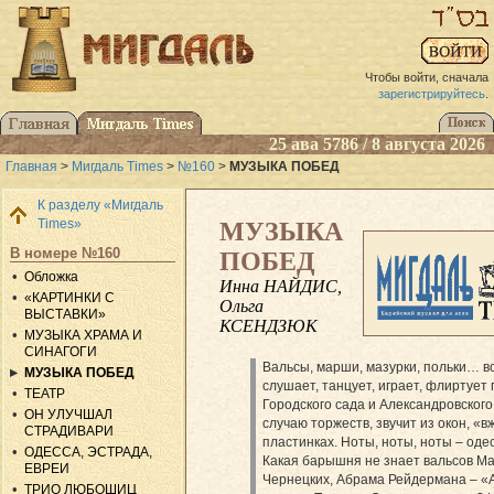
Чтобы войти, сначала
зарегистрируйтесь
.
25 ава 5786 / 8 августа 2026
Главная
>
Мигдаль Times
>
№160
>
МУЗЫКА ПОБЕД
К разделу «Мигдаль
Times»
МУЗЫКА
В номере №160
ПОБЕД
Обложка
Инна НАЙДИС,
«КАРТИНКИ С
Ольга
ВЫСТАВКИ»
КСЕНДЗЮК
МУЗЫКА ХРАМА И
СИНАГОГИ
Вальсы, марши, мазурки, польки… в
МУЗЫКА ПОБЕД
слушает, танцует, играет, флиртует 
ТЕАТР
Городского сада и Александровского
ОН УЛУЧШАЛ
случаю торжеств, звучит из окон, 
СТРАДИВАРИ
пластинках. Ноты, ноты, ноты – оде
ОДЕССА, ЭСТРАДА,
Какая барышня не знает вальсов Ма
ЕВРЕИ
Чернецких, Абрама Рейдермана – «
ТРИО ЛЮБОШИЦ