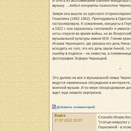
И опять из воспоминаний Евгения Мандельшт
музыку. …любил концерты пианисток Чернецк
Замуж она вышла за одесского оториноларинг
Гешелина (1882-1962). Преподавала в Одесск
гастролировала. К сожалению, концерты в Гер
в 1922 г. она заразилась «испанкой» и умерла
ноты сгорели во время войны, но во Всеросс
музыкальной культуры имени М.И. Глинки хра
Исаака Чернецкого, где указана его дочь Нина
исходить из того, что его дочь звали Анной, 
ошибку в подписи – не невестка, а племянница
фотография Эсфири Чернецкой.
*
Это далеко не все о музыкальной семье Черне
ведутся оживленные обсуждения в интернете
военной музыки. И по мере обнародования до
ждет еще немало сюрпризов.
Добавить комментарий
Bagira
Спасибо Игорю Кос
27.07.2022 20:07
"статью-некролог с
Гешелиной - в этом