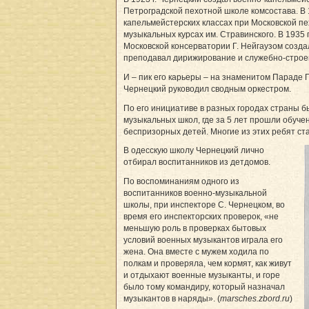
Петроградской пехотной школе комсостава. В 1
капельмейстерских классах при Московской пе
музыкальных курсах им. Стравинского. В 1935 
Московской консерватории Г. Нейгаузом созда
преподавал дирижирование и служебно-строе
И – пик его карьеры – на знаменитом Параде 
Чернецкий руководил сводным оркестром.
По его инициативе в разных городах страны б
музыкальных школ, где за 5 лет прошли обуче
беспризорных детей. Многие из этих ребят ст
В одесскую школу Чернецкий лично
отбирал воспитанников из детдомов.
По воспоминаниям одного из
воспитанников военно-музыкальной
школы, при инспекторе С. Чернецком, во
время его инспекторских проверок, «не
меньшую роль в проверках бытовых
условий военных музыкантов играла его
жена. Она вместе с мужем ходила по
полкам и проверяла, чем кормят, как живут
и отдыхают военные музыканты, и горе
было тому командиру, который назначал
музыкантов в наряды». (
marsches.zbord.ru
)