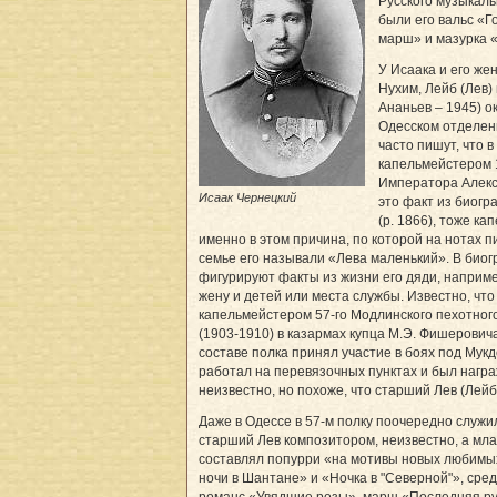
Русского музыкал
были его вальс «
марш» и мазурка «
У Исаака и его же
Нухим, Лейб (Лев)
Ананьев – 1945) о
Одесском отделен
часто пишут, что в 
капельмейстером 1
Императора Алекса
Исаак Чернецкий
это факт из биогр
(р. 1866), тоже ка
именно в этом причина, по которой на нотах п
семье его называли «Лева маленький». В био
фигурируют факты из жизни его дяди, наприм
жену и детей или места службы. Известно, что 
капельмейстером 57-го Модлинского пехотного
(1903-1910) в казармах купца М.Э. Фишеровича в
составе полка принял участие в боях под Мук
работал на перевязочных пунктах и был нагр
неизвестно, но похоже, что старший Лев (Лейб
Даже в Одессе в 57-м полку поочередно служил
старший Лев композитором, неизвестно, а мла
составлял попурри «на мотивы новых любимы
ночи в Шантане» и «Ночка в "Северной"», сред