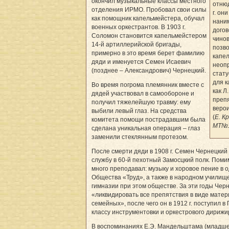
окончил музыкальные классы местного
отнюд
отделения ИРМО. Пробовал свои силы
г. он
как помощник капельмейстера, обучал
наним
военных оркестрантов. В 1903 г.
догов
Соломон становится капельмейстером
чинов
14-й артиллерийской бригады,
позво
примерно в это время берет фамилию
капел
дяди и именуется Семен Исаевич
неоп
(позднее – Александрович) Чернецкий.
стату
для к
Во время погрома племянник вместе с
как Л
дядей участвовал в самообороне и
преп
получил тяжелейшую травму: ему
веро
выбили левый глаз. На средства
(
Е. К
комитета помощи пострадавшим была
MT№
сделана уникальная операция – глаз
заменили стеклянным протезом.
После смерти дяди в 1908 г. Семен Чернецкий 
службу в 60-й пехотный Замосцкий полк. Поми
много преподавал: музыку и хоровое пение в
Общества «Труд», а также в народном училищ
гимназии при этом обществе. За эти годы Черн
«ликвидировать все препятствия в виде матер
семейных», после чего он в 1912 г. поступил 
классу инструментовки и оркестрового дирижи
В воспоминаниях Е.Э. Мандельштама (младше