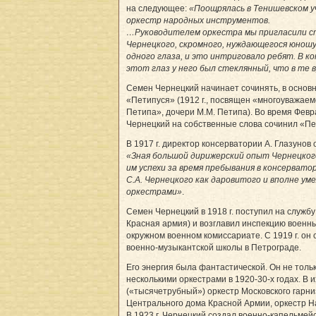
на следующее:
«Поощрялась в Тенишевском у
оркестр народных инструментов.
…Руководителем оркестра мы пригласили с
Чернецкого, скромного, нуждающегося юношу
одного глаза, и это интриговало ребят. В ко
этот глаз у него был стеклянный, что в те 
Семен Чернецкий начинает сочинять, в основн
«Петипуся» (1912 г., посвящен «многоуважае
Петипа», дочери М.М. Петипа). Во время Фев
Чернецкий на собственные слова сочинил «Пе
В 1917 г. директор консерватории А. Глазунов 
«Зная большой дирижерский опыт Чернецкого
им успехи за время пребывания в консервато
С.А. Чернецкого как даровитого и вполне ум
оркестрами»
.
Семен Чернецкий в 1918 г. поступил на службу
Красная армия) и возглавил инспекцию военн
окружном военном комиссариате. С 1919 г. он
военно-музыкантской школы в Петрограде.
Его энергия была фантастической. Он не толь
несколькими оркестрами в 1920-30-х годах. В 
(«тысячетрубный») оркестр Московского гарн
Центрального дома Красной Армии, оркестр 
В 1923 г. Чернецкий создал военно-капельмей