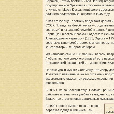
Впрочем, к этому времени Льва Чернецкого уже
оккупированной Франции в «русском» капельм
отличие от Макса Кюсса, погибшего в одесском 
дальнего родственника, он умер в 1945 году.
А вот его кузену Соломону предстоит долгая 
СССР. Правда, не безоблачная – с родственник
сестрами) и их славной службой в царской ар
Чернецкой (сестры Исаака) и одесского скри
Александрович Чернецкий (1881, Одесса – 195
советским капельмейстером, композитором, 
консерватории, генерал-майором.
Им написано свыше 100 маршей, вальсы, патр
Любопытно, что среди его маршей есть нескол
Бессарабский, Украинский и... марш «Биробид
Первые уроки музыки Соломону Штемберу дала
11-летнего племянника на воспитание и подго
музыкальные классы при одесском отделении
фортепиано.
В 1897 г., из-за болезни отца, Соломон раньше
работает пианистом в учебных заведениях, а п
балах, при этом успевая заниматься музыкал
В 1900 г. после смерти отца он снова
«...п
переехал к дяде в Кишинев. Там
русс