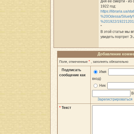
дня её смерти - из
1922 год:
https://libraria.ua/s
%20Odessa/Siluet
%201922/19221201
"
В этой статье мы 
увидеть портрет Э
Добавление комм
*
Поля, отмеченные
, заполнять обязательно
Подписать
Имя
сообщение как
вход)
Ник
В
Зарегистрироваться
*
Текст