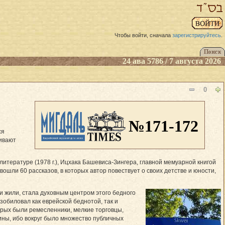
Чтобы войти, сначала
зарегистрируйтесь
.
24 ава 5786 / 7 августа 2026
0
№171-172
ся
ливают
итературе (1978 г.), Ицхака Башевиса-Зингера, главной мемуарной книгой
вошли 60 рассказов, в которых автор повествует о своих детстве и юности,
ни жили, стала духовным центром этого бедного
зобиловал как еврейской беднотой, так и
орых были ремесленники, мелкие торговцы,
ины, ибо вокруг было множество публичных