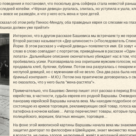
о поведения и постановил, что поскольку дочь сойфера стала невестой раньше
оследней копейки. «Чёрная девица» ругалась, злилась, но уступила и ушла, х
 вовсе не разведён, и что у него есть жена и трое детей.
сказал об этом ребу Пинхос-Мендлу, оба праведных еврея со слезами на гла
 Мошиах должен уже прийти!»
Интересно, что в другом рассказе Башевиса мы встречаем ту же геро
Второй рассказ называется «Дер шпинозист» («Последователь Спинозы
Йорке. В этом рассказе у «чёрной девицы» появляется имя. Её зовут
слово в слово совпадает с портретом, приведённым в рассказе «Один 
лопата». Дальнейшее описание окончательно убеждает нас в том, что 
пробивались усики. Разговаривала она охрипшим мужским голосом, но
продавала хлеб, булочки, бублики. Потом она разругалась с пекарем
неглупой девицей, но с мужчинами ей не везло. Она два раза была н
брачный контракт – М.Ю.).
Потом она практически договорилась о св
но оказалось, что у него была "жена-растяпа"».
Примечательно, что Башевис-Зингер пишет этот рассказ в период Вто
еврейства, в частности, судьба евреев его родной Варшавы. Очевидно
панораму еврейской Варшавы начала века. Мы находим подробное опи
состоящую из криков торговцев, рекламирующих свой товар, голоса к
патефона в ночном кабаке… Автор перечисляет товары, которые про
полицейского, воришек, блатных женщин, торговцев…
На фоне этой живописной картины Варшавы начала века мы знакомим
защитил докторат по философии в Швей­царии, знает множество язык
в возрасте, не очень здоров, нелюдимый, живёт в чердачной квартирке