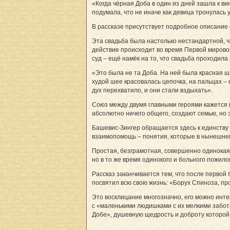
«Когда чёрная Доба в один из дней зашла к ви
подумала, что не иначе как девица тронулась
В рассказе присутствует подробное описание с
Эта свадьба была настолько нестандартной, ч
действие происходит во время Первой мировой
суд – ещё намёк на то, что свадьба проходила
«Это была не та Доба. На ней была красная 
худой шее красовалась цепочка, на пальцах – 
дух перехватило, и они стали вздыхать».
Союз между двумя главными героями кажется 
абсолютно ничего общего, создают семью, но 
Башевис-Зингер обращается здесь к единству
взаимопомощь – понятия, которые в нынешнем
Простая, безграмотная, совершенно одинокая,
но в то же время одинокого и больного пожил
Рассказ заканчивается тем, что после первой 
посвятил всю свою жизнь: «Борух Спиноза, пр
Это восклицание многозначно, его можно инте
с «маленькими людишками с их мелкими забота
Добе», душевную щедрость и доброту которой 