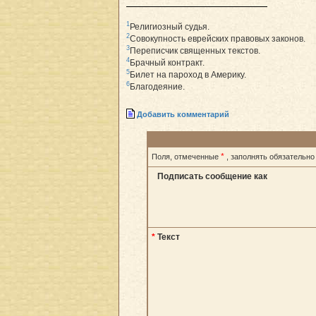
1
Религиозный судья.
2
Совокупность еврейских правовых законов.
3
Переписчик священных текстов.
4
Брачный контракт.
5
Билет на пароход в Америку.
6
Благодеяние.
Добавить комментарий
*
Поля, отмеченные
, заполнять обязательно
Подписать сообщение как
*
Текст