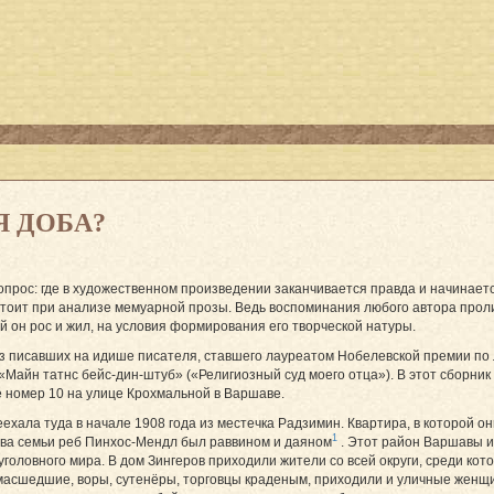
Я ДОБА?
опрос: где в художественном произведении заканчивается правда и начинает
стоит при анализе мемуарной прозы. Ведь воспоминания любого автора про
рой он рос и жил, на условия формирования его творческой натуры.
з писавших на идише писателя, ставшего лауреатом Нобелевской премии по л
«Майн татнс бейс-дин-штуб» («Религиозный суд моего отца»). В этот сборник 
 номер 10 на улице Крохмальной в Варшаве.
ехала туда в начале 1908 года из местечка Радзимин. Квартира, в которой о
1
лава семьи реб Пинхос-Мендл был раввином и даяном
. Этот район Варшавы и
головного мира. В дом Зингеров приходили жители со всей округи, среди кот
умасшедшие, воры, сутенёры, торговцы краденым, приходили и уличные женщ