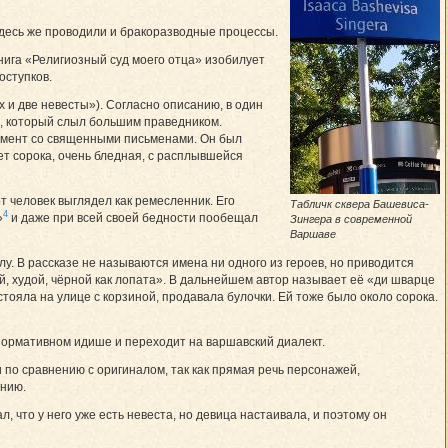
здесь же проводили и бракоразводные процессы.
нига «Религиозный суд моего отца» изобилует
оступков.
х и две невесты»). Согласно описанию, в один
, который слыл большим праведником.
амент со священными письменами. Он был
ет сорока, очень бледная, с расплывшейся
т человек выглядел как ремесленник. Его
Табличк сквера Башевиса-
4
»
и даже при всей своей бедности пообещал
Зингера в современной
Варшаве
лу. В рассказе не называются имена ни одного из героев, но приводится
, худой, чёрной как лопата». В дальнейшем автор называет её «ди шварце
тояла на улице с корзиной, продавала булочки. Ей тоже было около сорока.
 нормативном идише и переходит на варшавский диалект.
по сравнению с оригиналом, так как прямая речь персонажей,
анию.
, что у него уже есть невеста, но девица настаивала, и поэтому он