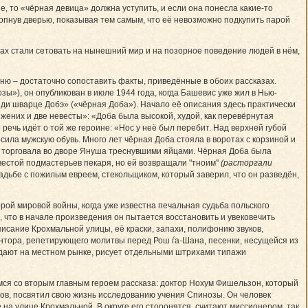
, то «чёрная девица» должна уступить, и если она понесла какие-то
лопнув дверью, показывая тем самым, что её невозможно подкупить парой
зах стали сетовать на нынешний мир и на позорное поведение людей в нём,
иню – достаточно сопоставить факты, приведённые в обоих рассказах.
»), он опубликован в июле 1944 года, когда Башевис уже жил в Нью-
 «ди шварце Добэ» («чёрная Доба»). Начало её описания здесь практически
жених и две невесты»: «Доба была высокой, худой, как перевёрнутая
речь идёт о той же героине: «Нос у неё был перебит. Над верхней губой
сила мужскую обувь. Много лет чёрная Доба стояла в воротах с корзиной и
 и торговала во дворе Януша треснувшими яйцами. Чёрная Доба была
евестой подмастерьев пекаря, но ей возвращали "тноим"
(расторгали
адьбе с пожилым евреем, стекольщиком, который заверил, что он разведён,
рой мировой войны, когда уже известна печальная судьба польского
, что в начале произведения он пытается восстановить и увековечить
сание Крохмальной улицы, её краски, запахи, полифонию звуков,
антора, репетирующего молитвы перед Рош ѓа-Шана, песенки, несущейся из
дают на местном рынке, рисует отдельными штрихами типажи
ся со вторым главным героем рассказа: доктор Нохум Фишельзон, который
ов, посвятил свою жизнь исследованию учения Спинозы. Он человек
 на улице Крох­маль­ной. В округе его сторонятся, считают миссионером, так