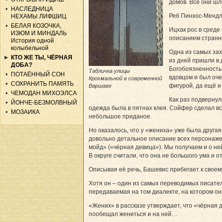
домов. Все они шл
НАСЛЕДНИЦА
Реб Пинхос-Мендл 
НЕХАМЫ ЛИФШИЦ
БЕЛАЯ КОЗОЧКА,
Ицхак рос в среде
ИЗЮМ И МИНДАЛЬ
описанием странны
История одной
колыбельной
Одна из самых зах
КТО ЖЕ ТЫ, ЧЁРНАЯ
из дней пришли в 
ДОБА?
Богобоязненность
Табличка улицы
ПОТАЁННЫЙ СОН
вдовцом и был оче
Крохмальной в современной
СОХРАНИТЬ ПАМЯТЬ
фигурой, да ещё и
Варшаве
ЧЕМОДАН МИХОЭЛСА
Как раз подвернул
ЙОНЧЕ-БЕЗМОЛВНЫЙ
одежда была в пятнах клея. Сойфер сделал в
МОЗАИКА
небольшое приданое.
Но оказалось, что у «жениха» уже была другая
довольно детальное описание всех персонажей
мойд» («чёрная девица»). Мы получаем и о не
В округе считали, что она не большого ума и от
Описывая её речь, Башевис прибегает к сво­е
Хотя он – один из самых переводимых писател
передаваемая на том диалекте, на котором он
«Жених» в рассказе утверждает, что «чёрная де
пообещал жениться и на ней…