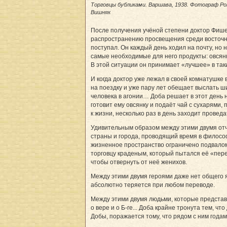
Торговцы бубликами. Варшава, 1938. Фотограф Р
Вишняк
После получения учёной степени доктор Фи­ше
распространению просвещения среди восточно-
поступал. Он каждый день ходил на почту, но 
самые необходимые для него продукты: овсянк
В этой ситуации он принимает «лучшее» в так
И когда доктор уже лежал в своей комнатушке 
на поездку и уже пару лет обещает выслать 
человека в агонии… Доба решает в этот день н
готовит ему овсянку и подаёт чай с сухарями
к жизни, несколько раз в день заходит проведат
Удивительным образом между этими двумя отч
страны и города, проводящий время в филосо
жизненное пространство ограничено подвалом н
торговцу краденым, который пытался её «пере
чтобы отвернуть от неё женихов.
Между этими двумя героями даже нет общего я
абсолютно теряется при любом переводе.
Между этими двумя людьми, которые представл
о вере и о Б-ге... Доба крайне тронута тем, 
Добы, поражается тому, что рядом с ним года