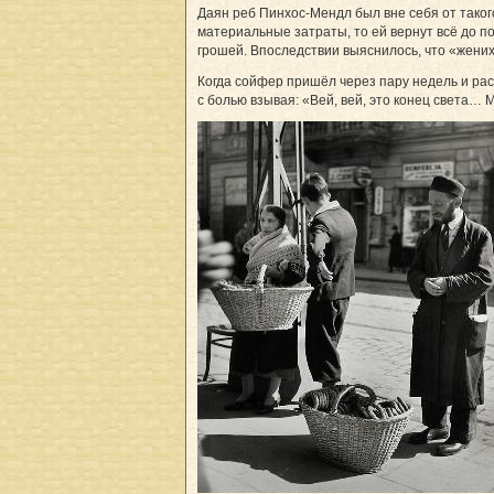
Даян реб Пинхос-Мендл был вне себя от таког
материальные затраты, то ей вернут всё до п
грошей. Впоследствии выяснилось, что «жених»
Когда сойфер пришёл через пару недель и рас
с болью взывая: «Вей, вей, это конец света…