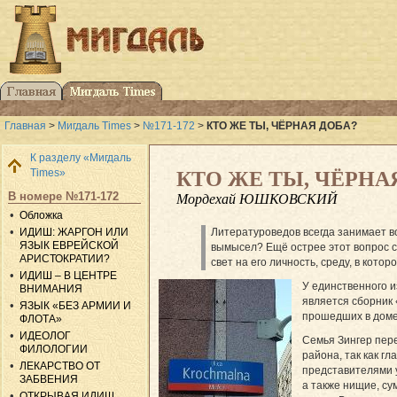
Главная
>
Мигдаль Times
>
№171-172
>
КТО ЖЕ ТЫ, ЧЁРНАЯ ДОБА?
К разделу «Мигдаль
Times»
КТО ЖЕ ТЫ, ЧЁРНА
В номере №171-172
Мордехай ЮШКОВСКИЙ
Обложка
ИДИШ: ЖАРГОН ИЛИ
Литературоведов всегда занимает в
ЯЗЫК ЕВРЕЙСКОЙ
вымысел? Ещё острее этот вопрос 
АРИСТОКРАТИИ?
свет на его личность, среду, в кото
ИДИШ – В ЦЕНТРЕ
У единственного и
ВНИМАНИЯ
является сборник 
ЯЗЫК «БЕЗ АРМИИ И
прошедших в доме
ФЛОТА»
ИДЕОЛОГ
Семья Зингер пере
ФИЛОЛОГИИ
района, так как г
ЛЕКАРСТВО ОТ
представителями у
ЗАБВЕНИЯ
а также нищие, с
ОТКРЫВАЯ ИДИШ