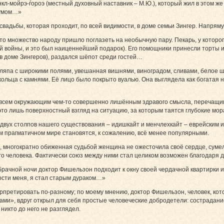
нкл-мойрэ-ѓороэ (местный духовный наставник – М.Ю.), который жил в этом же
 умом…»
вадьбы, которая проходит, по всей видимости, в доме семьи Зингер. Напрямую 
то множество народу пришло поглазеть на необыч­ную пару. Пекарь, у которо
 войны, и это был наиценнейший подарок). Его помощники принесли торты и 
 в доме Зингеров), раздался шёпот среди гостей…
шляпа с широкими полями, увешанная вишнями, виноградом, сливами, белое ш
кольца с камнями. Её лицо было покрыто вуалью. Она выглядела как богатая 
всем окружающим чем-то совершенно лишённым здравого смысла, перечащим 
это лишь поверхностный взгляд на ситуацию, за которым таятся глубокие мор
 двух столпов нашего существования – идишкайт и менчлехкайт – еврейским 
 прагматичном мире становятся, к сожалению, всё менее популярными.
 многократно обиженная судьбой женщина не ожесточила своё сердце, сумела
ого человека. Фактически союз между ними стал целиком возможен благодаря
брачной ночи доктор Фишельзон подходит к окну своей чердачной квартирки и
ости меня, я стал старым дураком…»
рпретировать по-разному; по моему мнению, доктор Фишельзон, человек, кото
ми», вдруг открыл для себя простые человеческие добродетели: сострадание
никто до него не разглядел.