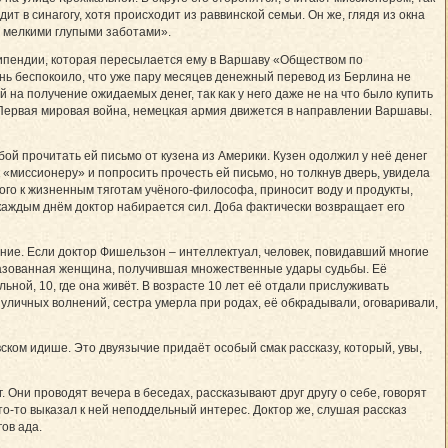
дит в синагогу, хотя происходит из раввинской семьи. Он же, глядя из окна
х мелкими глупыми заботами».
стипендии, которая пересылается ему в Варшаву «Обществом по
нь беспокоило, что уже пару месяцев денежный перевод из Берлина не
 на получение ожидаемых денег, так как у него даже не на что было купить
ь Первая мировая война, немецкая армия движется в направлении Варшавы.
бой прочитать ей письмо от кузена из Америки. Кузен одолжил у неё денег
к «миссионеру» и попросить прочесть ей письмо, но толкнув дверь, увидела
ого к жизненным тяготам учёного-философа, приносит воду и продукты,
с каждым днём доктор набирается сил. Доба фактически возвращает его
ие. Если доктор Фишельзон – интеллектуал, человек, повидавший многие
бразованная женщина, получившая множественные удары судьбы. Её
ьной, 10, где она живёт. В возрасте 10 лет её отдали прислуживать
 уличных волнений, сестра умерла при родах, её обкрадывали, оговаривали,
ском идише. Это двуязычие придаёт особый смак рассказу, который, увы,
ни проводят вечера в беседах, рассказывают друг другу о себе, говорят
 кто-то выказал к ней неподдельный интерес. Доктор же, слушая рассказ
ов ада.