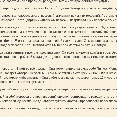
и за советом или с просьбой рассудить в каких-то проблемных ситуациях.
2
творил суд согласно законам Галахи
. В доме Зингеров справляли свадьбы, 
 непростых человеческих отношений, дилемм и поиска их решений. Поэтому к
х героев, нестандартных житейских историй, нетривиальных человеческих п
ватывающих историй в ­книге – рассказ «Эйн хосн ун цвей калэс» («Один жени
3
дом Зингеров двое мужчин и две девушки. Один из мужчин – пожилой сойфер
 наложила отпечаток даже на его лицо, которое напоминало старинный перг
нь беден. Его капота представляла собой лату на лате. С ним пришла дочь, л
 подслеповатая. Отец мечтал хотя бы перед смертью выдать её замуж.
ся разведённый еврей лет шестидесяти. Он тоже пришёл в дом Зингеров. Это
сё согласно еврейской традиции, подписал с потенциальным женихом «тноим
 невеста… В ней-то всё и дело... Она тоже пришла на суд к ребе Пинхос-Менд
. Портрет «второй невесты» – самый краткий из четырёх: «Она была высокой
й некоторую информацию: «Она работала у пекаря из дома номер 12 и часто с
носились к ней как к дурочке».
му излюбленному авторскому приёму – он перестаёт писать на литературном
ей, любой перевод его произведений сильно проигрывает в выразительности 
и говорили, существенно добавляет аутентичности и правдивости повествов
вица» приставала к нему, приглашала его на кофе с булочкой, он ей рассказал