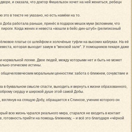
 дворе, и сказала, что доктор Фишельзон хочет на ней жениться, ребецн
это в тексте не указано, но есть намёки на то.
го Доба работала раньше, принёс в подарок мешок муки (вспомним, что
пироги. Когда жених и невеста «вошли в ­бейс-дин-штуб» (религиозный
ёлковое платье со шлейфом и золочёные туфли на высоких каблуках. На её
невеста, которая выходит замуж в "венской зале". У помощников пекаря даже
нормальной логике. Двое людей, между которыми нет и быть не может
ально-этические истины.
и общечеловеческим моральным ценностям: забота о ближнем, сочувствие и
 в буквальном смысле спасти, выходить и вернуть к жизни образованного,
 доброму сердцу и широкой душе этой самой Добы.
, взглянув на спящую Добу, обращается к Спинозе, учению которого он
рый всю жизнь чурался реального мира, старался не входить в контакт
, готовность прийти на помощь ближнему, – и всё это благодаря «чёрной