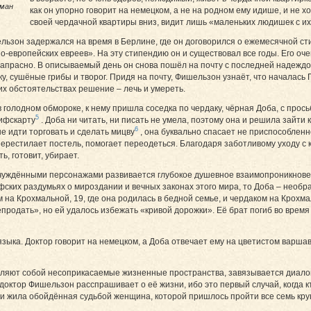
оман
как он упорно говорит на немецком, а не на родном ему идише, и не хо
своей чердачной квартиры вниз, видит лишь «маленьких людишек с и
ль­зон задержался на время в Берлине, где он договорился о ежемесячной 
европейских евреев». На эту стипендию он и существовал все годы. Его оче
напрасно. В описываемый день он снова пошёл на почту с последней надеждой
у, сушёные грибы и творог. Придя на почту, Фишельзон узнаёт, что началас
их обстоятельствах решение – лечь и умереть.
в голодном обмороке, к нему пришла соседка по чердаку, чёрная Доба, с прось
5
шифскарту
. Доба ни читать, ни писать не умела, поэтому она и решила зайти 
6
е идти торговать и сделать мицву
, она буквально спасает не приспособленн
, перестилает постель, помогает переодеться. Благодаря заботливому уходу 
ь, готовит, убирает.
уждёнными персонажами развивается глубокое душевное взаимопроникновен
фских раздумьях о мироздании и вечных законах этого мира, то Доба – нео
а Крохмальной, 19, где она родилась в бедной семье, и чердаком на Крохмал
продать», но ей удалось избежать «кривой дорожки». Её брат погиб во время
зыка. Доктор говорит на немецком, а Доба отвечает ему на цветистом варшав
яют собой несоприкасаемые жизненные пространства, завязывается диалог. О
что доктор Фишельзон расспрашивает о её жизни, ибо это первый случай, когда
ми жила обойдённая судьбой женщина, которой пришлось пройти все семь круг