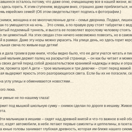
ставшееся осталось потому, что даже огню, очищающему все в нашей жизни, всю
 здесь гореть. К этим ступеням, ведущим вниз, страшно даже приблизиться, не
емь еврейских семей! (Об этом свидетельствует подпись к фотографии.)
нимок, женщина и ее многочисленные дети – семья дворника. Подвал, лишен
 как-то умещаются на ночь… Это слева, а по правую руку стоят табуретки с ве
битый подземный туннель, и высота ее позволяет взрослому человеку стоять 
о ли цементный. На этих сводах стен ничего невозможно повесить, но в самом
 в рамках. Даже эту норы можно украсить. На улице день, но здесь горит ке
альная свеча по живым еще детям!
 дала троим в руки книги, чтобы видно было, что ее дети учатся читать и писа
ший мальчик держит палец на раскрытой странице, – он как бы читает и момен
 своих детей перед собой доказательством хранимой надежды и веры и оправ
ом, прожита зря! А дети – трое мальчишек и три девочки – стоят перед мамой 
ая выдержит яркость этого разгорающегося света. Если бы их не погасили, с
 на углу улицы и обмениваются новостями…
ого люка.
и умные не по-нашему глаза!
жит под мышкой школьную сумку – снимок сделан по дороге в иешиву. Живое
ета.
Эти мальчишки в иешиве – сидят над древней книгой и что-то важное в ней об
сс, ездят автомобили, в небе летают первые самолеты и цеппелины, в газет
 юные головы занимает глубокая древность, которая им ближе нашего сию­ми