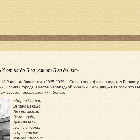
от на до Б-га, как от Б-га до нас»
ный Романом Вишняком в 1935-1939 гг. Он прошел с фотоаппаратом Варшаву,
ин, Слоним, города и местечки западной Украины, Галицию, – в те годы это б
ам евреев, перед самой их гибелью.
«Чарли Чаплин
Вышел из кино,
Две подметки,
Заячья губа,
Две гляделки,
Полные чернил
И прекрасных
Удивленных сил.