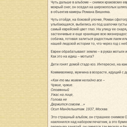
Чуть дальше в альбоме – снимок краковских евре
мокрый снег, он оседал на широкополых шляпа
в объектив камеры Романа Вишняка.
Чуть отойдя, на боковой улочке, Роман сфотог
улыбающаяся, выбились из под шапочки густые
самый еврейский цвет глаз. На улицу ее снаря
застенчивые и еще хранящие всю жизнерадостн
собачка, готовая залиться радостным лаем или
нашей людской истории то, что через год с н
Евреи обрабатывают землю – в руках мотыги и
Как это на идиш – мотыга?
Дети гонят домой стадо коз. Интересно, на к
Коммивояжер, мужчина в возрасте, идущий с 
«Как-то мы живем неладно все –
Чужие, чужие.
Оловянный
Ужас на лице,
Голова не
Держится совсем…»
Осип Мандельштам. 1937, Москва
Это страшный альбом, он страшнее снимков Осв
наклонился над набором печатник, а это букин
перерыва занятий, он смеется так весело и бе