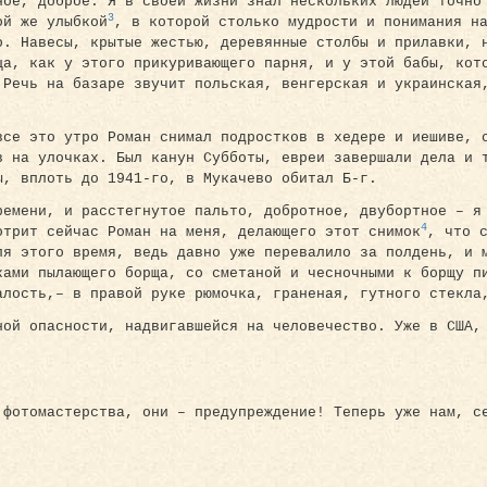
ное, доброе. Я в своей жизни знал нескольких людей точно
3
ой же улыбкой
, в которой столько мудрости и понимания н
о. Навесы, крытые жестью, деревянные столбы и прилавки, 
ца, как у этого прикуривающего парня, и у этой бабы, кот
 Речь на базаре звучит польская, венгерская и украинская
все это утро Роман снимал подростков в хедере и иешиве, 
в на улочках. Был канун Субботы, евреи завершали дела и 
ы, вплоть до 1941-го, в Мукачево обитал Б-г.
ремени, и расстегнутое пальто, добротное, двубортное – я
4
отрит сейчас Роман на меня, делающего этот снимок
, что 
ля этого время, ведь давно уже перевалило за полдень, и 
ками пылающего борща, со сметаной и чесночными к борщу п
алость,– в правой руке рюмочка, граненая, гутного стекла
ной опасности, надвигавшейся на человечество. Уже в США,
 фотомастерства, они – преду­преждение! Теперь уже нам, с