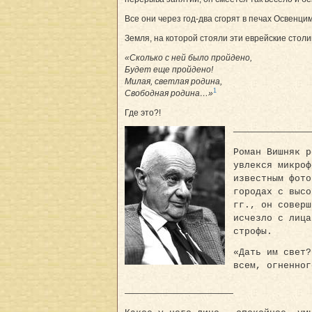
Все они через год-два сгорят в печах Освен­ци
Земля, на которой стояли эти еврейские стол
«Сколько с ней было пройдено,
Будет еще пройдено!
Милая, светлая родина,
1
Свободная родина…»
Где это?!
—————————
Роман Вишняк р
увлекся микроф
известным фото
городах с высо
гг., он соверш
исчезло с лица
строфы.
«Дать им свет?
всем, огненног
—————————————