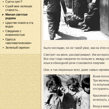
Суета сует?
Сшей мне зеленую
старость...
Милая светлая
родина
Царство покоя в ста
водах
Свидание с
искренностью
Одесса
«математическая»
Зеленый скрипач
было несладко, но не такой ужас, как на этих с
Смотрят на меня, рассматривают. Им интересно
Все они тогда говорили по-польски и, между с
язык в обиходной речи становился певучим.
Они, и так лишенные всех, даже самых скромн
Всем погол
Три маленьк
то испугали
отстранить
Крысиная щ
исчезнуть,
Вход в како