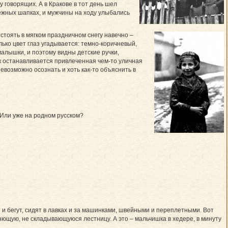
ду говорящих. А в Кракове в тот день шел
нежных шапках, и мужчины на ходу улыбались
 стоять в мягком праздничном снегу навечно –
ько цвет глаз угадывается: темно-коричневый,
малышки, и поэтому видны детские ручки,
ак останавливается привлеченная чем-то уличная
евозможно осознать и хоть как-то объяснить в
 Или уже на родном русском?
 и бегут, сидят в лавках и за машинками, швейными и переплетными. Вот
ннющую, не складывающуюся лестницу. А это – мальчишка в хедере, в минуту