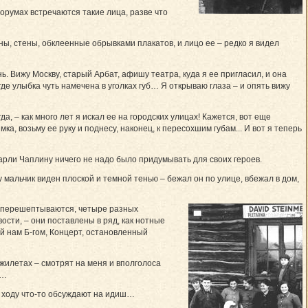
орумах встречаются такие лица, разве что
ны, стены, обклеенные обрывками плакатов, и лицо ее – редко я видел
. Вижу Москву, старый Арбат, афишу театра, куда я ее пригласил, и она
где улыбка чуть намечена в уголках губ… Я открываю глаза – и опять вижу
, – как много лет я искал ее на городских улицах! Кажется, вот еще
ка, возьму ее руку и поднесу, наконец, к пересохшим губам... И вот я теперь
арли Чаплину ничего не надо было придумывать для своих героев.
 мальчик виден плоской и темной тенью – бежал он по улице, вбежал в дом,
о перешептываются, четыре разных
вости, – они поставлены в ряд, как нотные
ый нам Б-гом, Концерт, остановленный
жилетах – смотрят на меня и вполголоса
к…
а ходу что-то обсуждают на идиш…