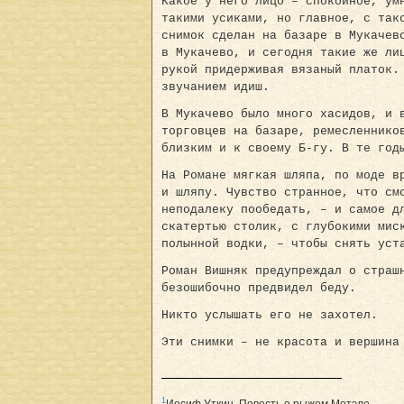
Какое у него лицо – спокойное, ум
такими усиками, но главное, с так
снимок сделан на базаре в Мукачев
в Мукачево, и сегодня такие же ли
рукой придерживая вязаный платок.
звучанием идиш.
В Мукачево было много хасидов, и 
торговцев на базаре, ремесленнико
близким и к своему Б-гу. В те год
На Романе мягкая шляпа, по моде в
и шляпу. Чувство странное, что см
неподалеку пообедать, – и самое д
скатертью столик, с глубокими мис
полынной водки, – чтобы снять уст
Роман Вишняк предупреждал о страш
безошибочно предвидел беду.
Никто услышать его не захотел.
Эти снимки – не красота и вершина
1
Иосиф Уткин. Повесть о рыжем Мотэле.