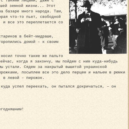
 с такими лицами, даже с
ашей земной жизни... Этот
на базаре много народа. Там,
орая что-то пьет, свободной
, и все это переплетается со
стариков в бейт-мидраше,
торопились домой – к своим
 носил точно такие же пальто
сейчас, когда я закончу, мы пойдем с ним куда-нибудь
мы устали. Сядем за накрытый вышитой украинской
ирожками, посыплем все это дело перцем и нальем в рюмки
, в левой – пирожок.
 куда успел переехать, он пытался докричаться, – он
егодняшним!