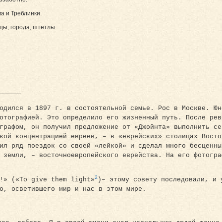
ма и Треблинки.
ицы, города, штетлы…
————
одился в 1897 г. в состоятельной семье. Рос в Москве. Юн
отографией. Это определило его жизненный путь. После рев
графом, он получил предложение от «Джойнта» выполнить се
кой концентрацией евреев, – в «еврейских» столицах Восто
ил ряд поездок со своей «лейкой» и сделал много бесценны
 земли, – восточноевропейского еврейства. На его фотогра
2
!» («To give them light»
)– этому совету после­­довали, и
о, осветившего мир и нас в этом мире.