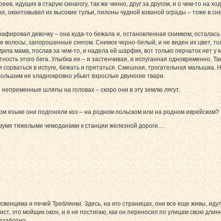
ев, идущих в старую синагогу, так же чинно, друг за другом, и о чем-то на хо
х, окантовывал их высокие тульи, пилоны чудной кованой ограды – тоже в с
рафировал девочку – она куда-то бежала и, остановленная снимком, осталась
 волосы, запорошенные снегом. Снимок черно-белый, и не виден их цвет, тол
дила мама, послав за чем-то, и надела ей шарфик, вот только перчаток нет у 
ость этого бега. Улыбка ее – и застенчивая, и испуганная одновременно. Т
 сорваться в испуге, бежать и прятаться. Смешная, трогательная малышка. Н
ебольшим ее хладнокровно убьют взрослые двуногие твари.
 непременные шляпы на головах – скоро они в эту землю лягут.
аком языке они подгоняли коз – на родном польском или на родном еврейском?
двумя тяжелыми чемоданами к станции железной дороги…
енцима и печей Треблинки. Здесь, на его страницах, они все еще живы, идут
ист, это мойщик окон, и я не постигаю, как он переносил по улицам свою дли
ззаботно.