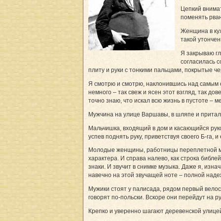
Цепкий внимат
поменять рва
Женщина в кух
такой утончен
Я закрываю гл
согласилась с
плиту и руки с тонкими пальцами, покрытые 
Я смотрю и смотрю, наклонившись над самым сн
немного – так свеж и ясен этот взгляд, так до
точно знаю, что искал всю жизнь в пустоте – 
Мужчина на улице Варшавы, в шляпе и притале
Мальчишка, входящий в дом и касающийся рукой
успев поднять руку, приветствуя своего Б-га, и
Молодые женщины, работницы переплетной мас
характера. И справа налево, как строка библе
знаки. И звучит в снимке музыка. Даже я, из
навечно на этой звучащей ноте – полной наде
Мужики стоят у палисада, рядом первый велос
говорят по-польски. Вскоре они перейдут на ру
Крепко и уверенно шагают деревенской улицей