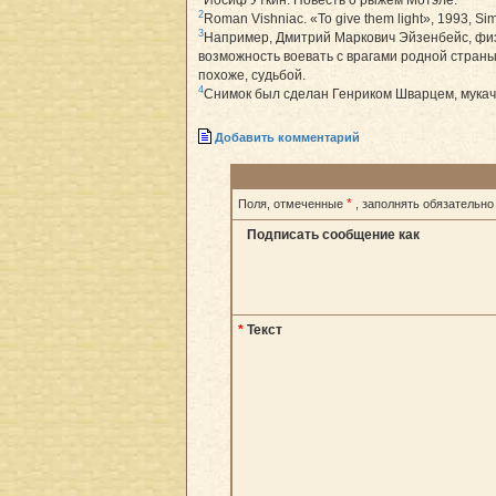
2
Roman Vishniac. «To give them light», 1993, Si
3
Например, Дмитрий Маркович Эйзенбейс, физ
возможность воевать с врагами родной стран
похоже, судьбой.
4
Снимок был сделан Генриком Шварцем, мукаче
Добавить комментарий
*
Поля, отмеченные
, заполнять обязательно
Подписать сообщение как
*
Текст