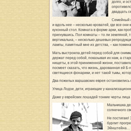
долго, и о
опро­тивело
двадцать с
Семейный с
и вдоль нее – несколько кроватей, где все они
кухонный стол. Комната в форме арки, как про
пригнувшись. Пол комнаты – то ли земляной, т
вертикальна, – несколько дешевых репродукций
лампы, памятный мне из детства, – как помин
Мать выстроила детей перед собой для снимка и
держат перед собой, показывая их нам, а стар
нищеты, в этой приниженной жизни, поставила
посмеет сказать, что жизнь, дарованная ей Б-г
светящиеся фонарики, и нет такой тьмы, котор
Два пожилых варшавских еврея остановились
Улица Лодзи, дети, играющие у канализационн
Даже у еврейских лошадей тонкие черты лица 
Мальчишка дер
солнечного св
Не постигаю! 
бурлит прогре
Эйнштейна… а