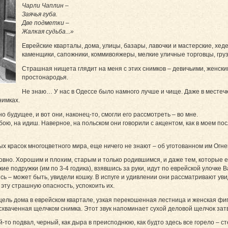
Чарли Чаплин –
Заячья губа.
Две подметки –
Жалкая судьба...»
Еврейские кварталы, дома, улицы, базары, лавочки и мастерские, хед
каменщики, сапожники, коммивояжеры, мелкие уличные торговцы, грузч
Страшная нищета глядит на меня с этих снимков – девичьими, женским
простонародья.
Не знаю… У нас в Одессе было намного лучше и чище. Даже в местечк
нимках.
 будущее, и вот они, наконец-то, смогли его рассмотреть – во мне.
обою, на идиш. Наверное, на польском они говорили с акцентом, как в моем по
ых красок многоцветного мира, еще ничего не знают – об уготованном им Огн
овно. Хорошим и плохим, старым и только родившимся, и даже тем, которые е
ие подружки (им по 3-4 годика), взявшись за руки, идут по еврейской улочке В
сь – может быть, увидели кошку. В испуге и удивлении они рассматривают увид
 эту страшную опасность, успокоить их.
ель дома в еврейском квартале, узкая перекошенная лестница и женская фигу
 схваченная щелчком снимка. Этот звук напоминает сухой деловой щелчок зат
й-то подвал, черный, как дыра в преисподнюю, как будто здесь все горело – с