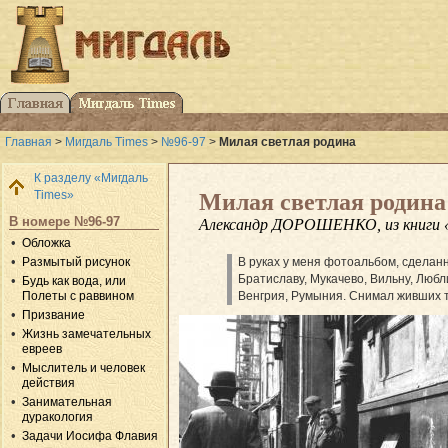
Главная
>
Мигдаль Times
>
№96-97
>
Милая светлая родина
К разделу «Мигдаль
Times»
Милая светлая родина
В номере №96-97
Александр ДОРОШЕНКО, из книги «И 
Обложка
Размытый рисунок
В руках у меня фотоальбом, сделан
Братиславу, Мукачево, Вильну, Любл
Будь как вода, или
Полеты с раввином
Венгрия, Румыния. Снимал живших т
Призвание
Жизнь замечательных
евреев
Мыслитель и человек
действия
Занимательная
дуракология
Задачи Иосифа Флавия