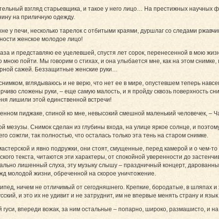
ельный взгляд старьевщика, и такое у него лицо… На престижных научных ф
нину на приличную одежду.
не у печи, несколько тарелок с отбитыми краями, дуршлаг со следами ржавчи
ности женское молодое лицо!
аза и представляю ее уцелевшей, спустя лет сорок, перенесенной в мою жизнь
о мною пойти. Мы говорим о стихах, и она улыбается мне, как на этом снимке, 
черной сажей. Беззащитные женские руки…
имком, вглядываюсь и не верю, что нет ее в мире, опустевшем теперь навсегда
верчиво сложены руки, – еще самую малость, и я пройду сквозь поверхность сним
меня лишили этой единственной встречи!
нном пиджаке, спиной ко мне, невысокий смешной маленький человечек, – Ч
 мезузы. Снимок сделан из глубины входа, на улице яркое солнце, и поэтому
 его сожгли, так полностью, что осталась только эта тень на старом снимке.
терской и явно подружки, они стоят, смущенные, перед камерой и о чем-т
йского текста, читаются эти характеры, от спокойной уверенности до застенчи
начально лишенный слуха, эту музыку слышу – праздничный концерт, дарованн
жд молодой жизни, обреченной на скорое уничтожение.
ипед, ничем не отличимый от сегодняшнего. Крепкие, бородатые, в шляпах и 
сский, и это их не удивит и не затруднит, им не впервые менять страну и язы
 гуси, впереди вожак, за ним остальные – попарно, широко, размашисто, и н