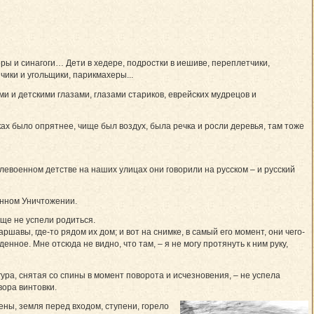
еры и синагоги… Дети в хедере, подростки в иешиве, переплетчики,
ики и угольщики, парикмахеры...
и и детскими глазами, глазами стариков, еврейских мудрецов и
ах было опрятнее, чище был воздух, была речка и росли деревья, там тоже
слевоенном детстве на наших улицах они говорили на русском – и русский
енном Уничтожении.
ще не успели родиться.
аршавы, где-то рядом их дом; и вот на снимке, в самый его момент, они чего-
енное. Мне отсюда не видно, что там, – я не могу протянуть к ним руку,
ра, снятая со спины в момент поворота и исчезновения, – не успела
вора винтовки.
тены, земля перед входом, ступени, горело