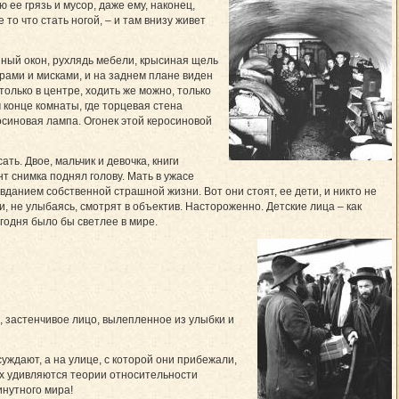
 ее грязь и мусор, даже ему, наконец,
 то что стать ногой, – и там внизу живет
ный окон, рухлядь мебели, крысиная щель
драми и мисками, и на заднем плане виден
только в центре, ходить же можно, только
 конце комнаты, где торцевая стена
росиновая лампа. Огонек этой керосиновой
ть. Двое, мальчик и девочка, книги
т снимка поднял голову. Мать в ужасе
данием собственной страшной жизни. Вот они стоят, ее дети, и никто не
и, не улыбаясь, смотрят в объектив. Настороженно. Детские лица – как
егодня было бы светлее в мире.
, застенчивое лицо, вылепленное из улыбки и
суждают, а на улице, с которой они прибежали,
ах удивляются теории относительности
нутного мира!