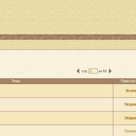
стр.
из 63
Тема
Прислал
Broh
Skippe
Skippe
Полин