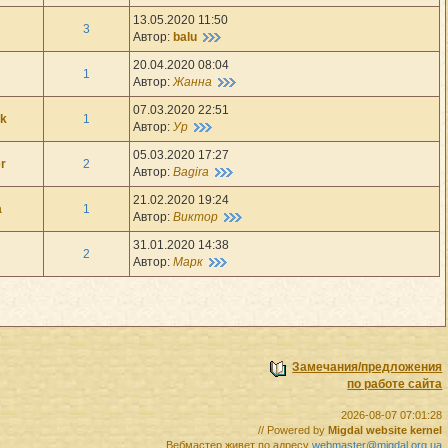
13.05.2020 11:50
3
Автор:
balu
20.04.2020 08:04
1
Автор:
Жанна
07.03.2020 22:51
ik
1
Автор:
Ур
05.03.2020 17:27
r
2
Автор:
Bagira
21.02.2020 19:24
a
1
Автор:
Виктор
31.01.2020 14:38
2
Автор:
Марк
Замечания/предложения
по работе сайта
2026-08-07 07:01:28
// Powered by
Migdal website kernel
Вебмастер живет по адресу
webmaster@migdal.org.ua