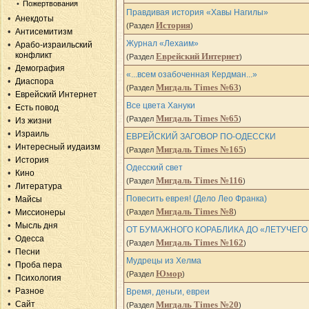
Пожертвования
Правдивая история «Хавы Нагилы»
Анекдоты
История
(Раздел
)
Антисемитизм
Журнал «Лехаим»
Арабо-израильский
конфликт
Еврейский Интернет
(Раздел
)
Демография
«...всем озабоченная Кердман...»
Диаспора
Мигдаль Times №63
(Раздел
)
Еврейский Интернет
Все цвета Хануки
Есть повод
Мигдаль Times №65
(Раздел
)
Из жизни
Израиль
ЕВРЕЙСКИЙ ЗАГОВОР ПО-ОДЕССКИ
Интересный иудаизм
Мигдаль Times №165
(Раздел
)
История
Одесский свет
Кино
Мигдаль Times №116
(Раздел
)
Литература
Повесить еврея! (Дело Лео Франка)
Майсы
Мигдаль Times №8
Миссионеры
(Раздел
)
Мысль дня
ОТ БУМАЖНОГО КОРАБЛИКА ДО «ЛЕТУЧЕГО
Одесса
Мигдаль Times №162
(Раздел
)
Песни
Мудрецы из Хелма
Проба пера
Юмор
(Раздел
)
Психология
Разное
Время, деньги, евреи
Сайт
Мигдаль Times №20
(Раздел
)