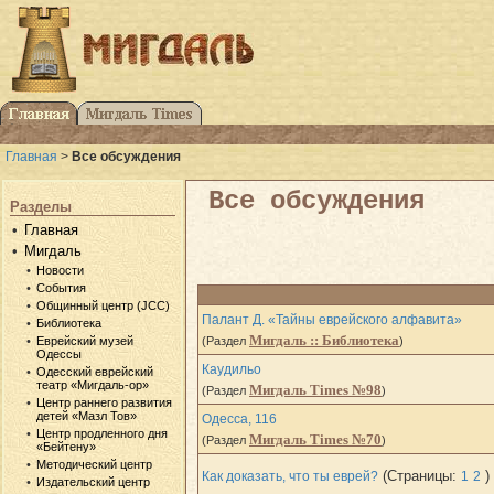
Главная
>
Все обсуждения
Все обсуждения
Разделы
Главная
Мигдаль
Новости
События
Общинный центр (JCC)
Палант Д. «Тайны еврейского алфавита»
Библиотека
Мигдаль :: Библиотека
Еврейский музей
(Раздел
)
Одессы
Каудильо
Одесский еврейский
театр «Мигдаль-ор»
Мигдаль Times №98
(Раздел
)
Центр раннего развития
детей «Мазл Тов»
Одесса, 116
Центр продленного дня
Мигдаль Times №70
(Раздел
)
«Бейтену»
Методический центр
(Страницы:
)
Как доказать, что ты еврей?
1
2
Издательский центр