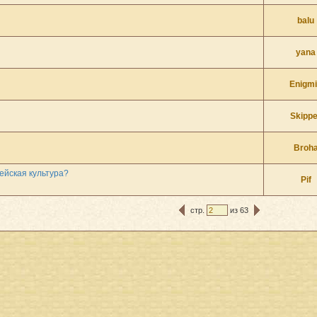
balu
yana
Enigm
Skippe
Broh
ейская культура?
Pif
стр.
из 63