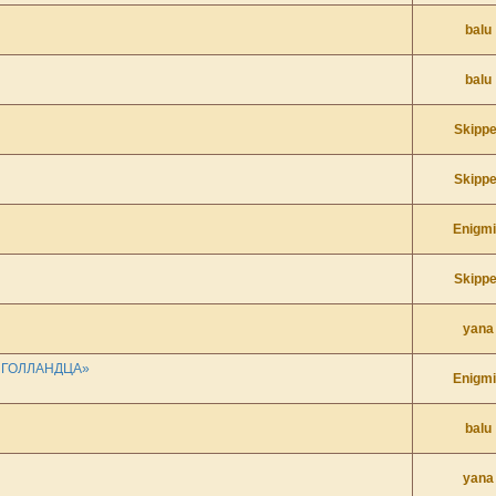
balu
balu
Skippe
Skippe
Enigm
Skippe
yana
 ГОЛЛАНДЦА»
Enigm
balu
yana