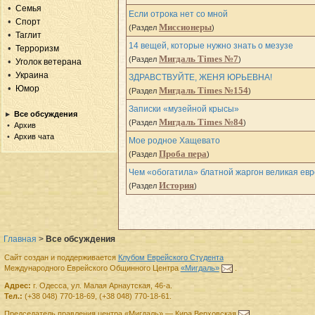
Семья
Если отрока нет со мной
Спорт
Миссионеры
(Раздел
)
Таглит
14 вещей, которые нужно знать о мезузе
Терроризм
Мигдаль Times №7
(Раздел
)
Уголок ветерана
Украина
ЗДРАВСТВУЙТЕ, ЖЕНЯ ЮРЬЕВНА!
Юмор
Мигдаль Times №154
(Раздел
)
Записки «музейной крысы»
Все обсуждения
Мигдаль Times №84
(Раздел
)
Архив
Архив чата
Мое родное Хащевато
Проба пера
(Раздел
)
Чем «обогатила» блатной жаргон великая евр
История
(Раздел
)
Главная
>
Все обсуждения
Сайт создан и поддерживается
Клубом Еврейского Студента
Международного Еврейского Общинного Центра
«Мигдаль»
.
Адрес:
г.
Одесса
,
ул. Малая Арнаутская, 46-а.
Тел.:
(+38 048) 770-18-69
,
(+38 048) 770-18-61
.
Председатель правления
центра
«Мигдаль»
—
Кира Верховская
.