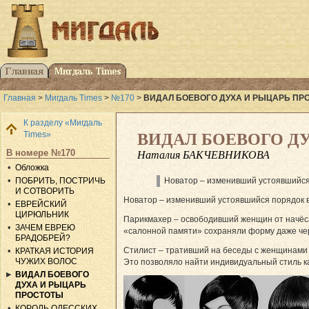
Главная
>
Мигдаль Times
>
№170
>
ВИДАЛ БОЕВОГО ДУХА И РЫЦАРЬ ПР
К разделу «Мигдаль
Times»
ВИДАЛ БОЕВОГО Д
В номере №170
Наталия БАКЧЕВНИКОВА
Обложка
ПОБРИТЬ, ПОСТРИЧЬ
Новатор – изменивший устоявшийся
И СОТВОРИТЬ
Новатор – изменивший устоявшийся порядок 
ЕВРЕЙСКИЙ
ЦИРЮЛЬНИК
Парикмахер – освободивший женщин от начёса,
ЗАЧЕМ ЕВРЕЮ
«салонной памяти» сохраняли форму даже чер
БРАДОБРЕЙ?
Стилист – тративший на беседы с женщинами б
КРАТКАЯ ИСТОРИЯ
ЧУЖИХ ВОЛОС
Это позволяло найти индивидуальный стиль к
ВИДАЛ БОЕВОГО
ДУХА И РЫЦАРЬ
ПРОСТОТЫ
КОРОЛЬ ОДЕССКИХ