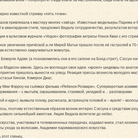
ирно известной стрижку «пять точек».
разов привлекала к мастеру многих «звёзд». Известные модельеры Парижа и
ий в авангардном стиле, предложил Видалу сотрудничество, результатом кото
ии в культовом журнале «Vogue» фотографии актрисы Нэнси Кван с его стриж
ое увлечение причёской а-ля Мирей Матье пришло после её гастролей в 70-
ам естественно закручиваться вовнутрь.
Беверли Адамс (а познакомились они в его салоне на Бонд-стрит), Сэссун н
 на Мэдисон-авеню. Здесь он воплощал свои идеи: «кроил» шедевры по анатом
оприятие пришлось вынести на улицу. Реакция прессы вознесла молодого ма
стасья Кински, Кэмерон Диас.
у Мии Фэрроу на съёмках фильма «Ребенок Розмари». Суперкороткая асимметр
уживания – с мытьём, окрашиванием, стрижкой, укладкой и… разговорами.
й и иди»): вымыла голову, расчесала, встряхнула головой и – вуаля! – волос
сы, поэтому естественным образом возник интерес Сэссуна к средствам уход
 вызвало сильнейший ажиотаж. Акции Видала взлетели до небес.
кусства, участвовал в телевизионных передачах, издавал книги, стал хозяи
ы ухода за волосами, Академии парикмахерского искусства.
 этот глянец.