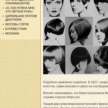
ПАРИКМАХЕРОВ
«О, КАК НУЖНА МНЕ
ЭТА ЛЁГКАЯ РУКА»
ЦИРЮЛЬНИК ПРОТИВ
ДИКТАТОРА
ВОСЕМЬ СОРОК
БУРЕВЕСТНИК
МОЗАИКА
Подобное привлекло подобное. В 1957 г. модел
колготки, сумки-рюкзаки и туфли на платформ
Вполне закономерно, что Мэри предложила Вид
стрижке порезал Мэри ухо.
Тандем двух революционеров произвёл фурор! 
обществом. Лондон становился местом, предл