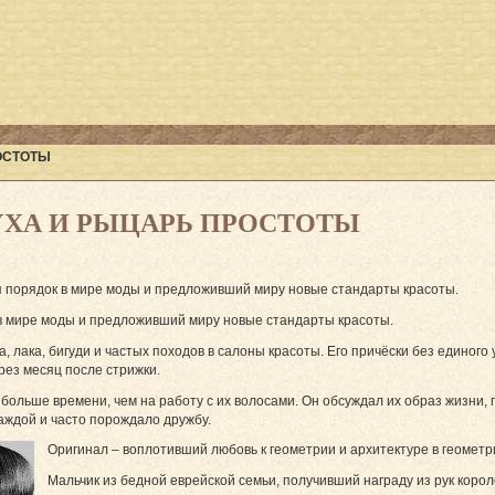
ОСТОТЫ
УХА И РЫЦАРЬ ПРОСТОТЫ
 порядок в мире моды и предложивший миру новые стандарты красоты.
в мире моды и предложивший миру новые стандарты красоты.
 лака, бигуди и частых походов в салоны красоты. Его причёски без единого
ез месяц после стрижки.
ольше времени, чем на работу с их волосами. Он обсуждал их образ жизни, п
аждой и часто порождало дружбу.
Оригинал – воплотивший любовь к геометрии и архитектуре в геометр
Мальчик из бедной еврейской семьи, получивший награду из рук коро