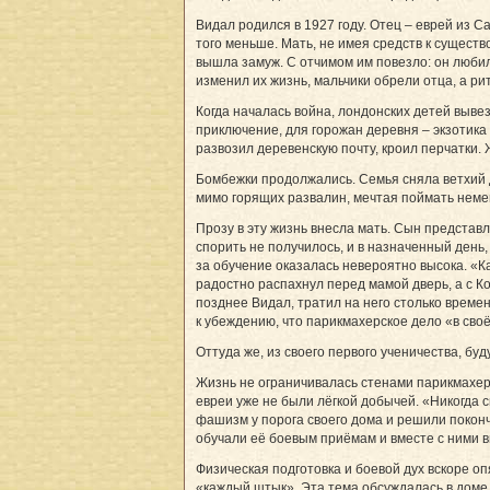
Видал родился в 1927 году. Отец – еврей из Са
того меньше. Мать, не имея средств к существ
вышла замуж. С отчимом им повезло: он любил 
изменил их жизнь, мальчики обрели отца, а ри
Когда началась война, лондонских детей выв
приключение, для горожан деревня – экзотика
развозил деревенскую почту, кроил перчатки.
Бомбежки продолжались. Семья сняла ветхий д
мимо горящих развалин, мечтая поймать немец
Прозу в эту жизнь внесла мать. Сын представ
спорить не получилось, и в назначенный день,
за обучение оказалась невероятно высока. «Как
радостно распахнул перед мамой дверь, а с К
позднее Видал, тратил на него столько време
к убеждению, что парикмахерское дело «в ­св
Оттуда же, из своего первого ученичества, бу
Жизнь не ограничивалась стенами парикмахер
евреи уже не были лёгкой добычей. «Никогда с
фашизм у порога своего дома и решили поконч
обучали её боевым приёмам и вместе с ними в
Физическая подготовка и боевой дух вскоре оп
«каждый штык». Эта тема обсуждалась в доме 