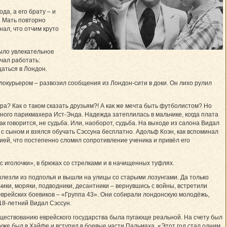
да, а его брату – и
. Мать повторно
нал, что отчим круто
ыло увлекательное
чал работать:
щаться в Лондон.
окурьером – разво­зил сообщения из Лондон-сити в доки. Он лихо рулил
ра? Как о таком сказать друзьям?! А как же мечта быть футболистом? Но
тного парикмахера Ист-Энда. Надежда затеплилась в мальчике, когда плата
как говорится, не судьба. Или, наоборот, судьба. На выходе из салона Видал
с сыном и взялся обучать Сэссуна бесплатно. Адольф Коэн, как вспоминал
сией, что постепенно сломил сопротивление ученика и привёл его
с иголочки», в брюках со стрелками и в начищенных туфлях.
езли из подполья и вышли на улицы со старыми лозунгами. Да только
ики, моряки, подводники, десантники – вернувшись с вой­ны, встретили
еврейских боевиков – «Группа 43». Они собирали лондонскую молодёжь,
18-летний Видал Сэссун.
 существованию еврейского государства была пугающе реальной. На счету был
же был в Хайфе и вступил в боевые части Паль­маха. «Этот год стал одним