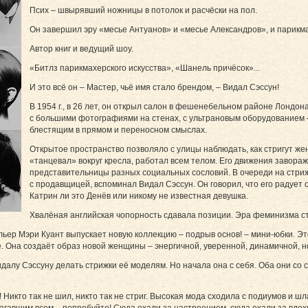
Псих – швырявший ножницы в потолок и расчёски на пол.
Он завершил эру «месье Антуанов» и «месье Александров», и парик
Автор книг и ведущий шоу.
«Битлз парикмахерского искусства», «Шанель причёсок»...
И это всё он – Мастер, чьё имя стало брендом, – Видал Сэссун!
В 1954 г., в 26 лет, он открыл салон в фешенебельном районе Лондон
с большими фотографиями на стенах, с ультрановым оборудованием –
блестящим в прямом и переносном смыслах.
Открытое пространство позволяло с улицы наблюдать, как стригут же
«танцевал» вокруг кресла, работал всем телом. Его движения завор
представительницы разных социальных сословий. В очереди на стри
с продавщицей, вспоминал Видал Сэссун. Он говорил, что его радует 
Катрин ли это Денёв или никому не известная девушка.
Хвалёная английская чопорность сдавала позиции. Эра феминизма ст
ьер Мэри Куант выпускает новую коллекцию – подрыв основ! – мини-юбки. Это
е. Она создаёт образ новой женщины – энергичной, уверенной, динамичной, 
алу Сэссуну делать стрижки её моделям. Но начала она с себя. Оба они со 
Никто так не шил, никто так не стриг. Высокая мода сходила с подиумов и ш
агавшим всем – попробуйте! Сюда ехали за настроением, сюда ехали за вдох