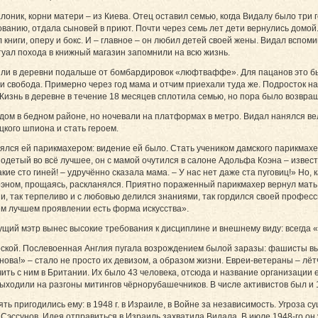
­лоник, корни матери – из Киева. Отец оставил семью, когда Видалу было три го
ованию, отдала сыновей в приют. Почти через семь лет дети вернулись домой
книги, оперу и бокс. И – главное – он любил детей своей жены. Видал вспоми
туал похода в книжный магазин запомнили на всю жизнь.
езли в деревни подальше от бомбардировок «люфтваффе». Для пацанов это б
 и свобода. Примерно через год мама и отчим приехали туда же. Подросток на
 Жизнь в деревне в течение 18 месяцев сплотила семью, но пора было возвра
ом в бедном районе, но ночевали на платформах в метро. Видал нанялся вел
кого шпиона и стать героем.
лялся ей парикмахером: видение ей было. Стать учеником дамского парикмахе
 одетый во всё лучшее, он с мамой очутился в салоне Адольфа Коэна – извес
ие сто гиней! – удручённо сказала мама. – У нас нет даже ста пуговиц!» Но, 
оэном, прощаясь, раскланялся. Приятно пораженный парикмахер вернул мать 
ни, так терпеливо и с любовью делился знаниями, так гордился своей профес
оём лучшем проявлении есть форма искусства».
дущий мэтр вынес высокие требования к дисциплине и внешнему виду: всегда «
ской. Послевоенная Англия пугала возрождением былой заразы: фашисты выл
нова!» – стало не просто их девизом, а образом жизни. Евреи-ветераны – лётч
ить с ним в Британии. Их было 43 человека, отсюда и название организации 
ыходили на разгоны митингов чёрнорубашечников. В числе активистов был и 
ять пригодились ему: в 1948 г. в Израиле, в Войне за независимость. Угроза
Сэссунов. Идея отправиться в Израиль захватила Видала. В июле 1948-го он у