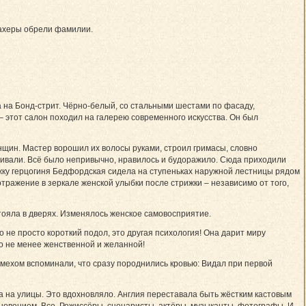
махеры обрели фамилии.
а на Бонд-стрит. Чёрно-белый, со стальными шестами по фасаду,
 этот салон походил на галерею современного искусства. Он был
нщин. Мастер ворошил их волосы руками, строил гримасы, словно
аживали. Всё было непривычно, нравилось и будоражило. Сюда приходили
жку герцогиня Бедфордская сидела на ступеньках наружной лестницы рядом
отражение в зеркале женской улыбки после стрижки – независимо от того,
ояла в дверях. Изменялось женское самовосприятие.
 не просто короткий подол, это другая психология! Она дарит миру
но не менее женственной и желанной!
смехом вспоминали, что сразу породнились кровью: Видал при первой
ла на улицы. Это вдохновляло. Англия переставала быть жёстким кастовым
новением. Все. Режиссёры, сценаристы, актёры, музыканты, фотографы. И