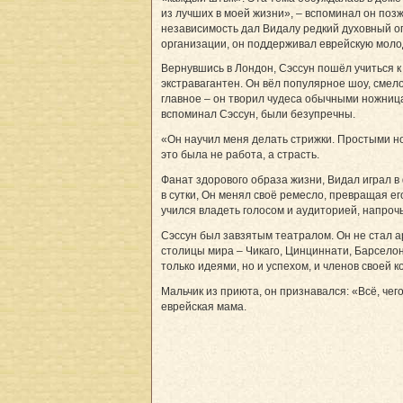
из лучших в моей жизни», – вспоминал он позж
независимость дал Видалу редкий духовный оп
организации, он поддерживал еврейскую моло
Вернувшись в Лондон, Сэссун пошёл учиться 
экстравагантен. Он вёл популярное шоу, смел
главное – он творил чудеса обычными ножница
вспоминал Сэссун, были безупречны.
«Он научил меня делать стрижки. Простыми но
это была не работа, а страсть.
Фанат здорового образа жизни, Видал играл в
в сутки, Он менял своё ремесло, превращая его
учился владеть голосом и аудиторией, напрочь
Сэссун был завзятым театралом. Он не стал а
столицы мира – Чикаго, Цинциннати, Барселон
только идеями, но и успехом, и членов своей
Мальчик из приюта, он признавался: «Всё, чего
еврейская мама.