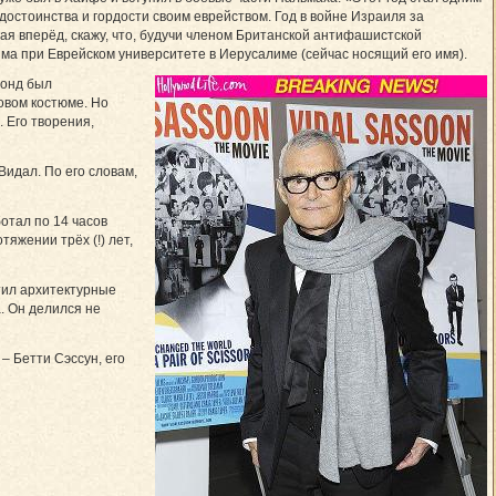
 достоинства и гордости своим еврейством. Год в войне Израиля за
гая вперёд, скажу, что, будучи членом Британской антифашистской
ма при Еврейском университете в Иерусалиме (сейчас носящий его имя).
монд был
овом костюме. Но
 Его творения,
Видал. По его словам,
отал по 14 часов
тяжении трёх (!) лет,
тил архитектурные
. Он делился не
 – Бетти Сэссун, его