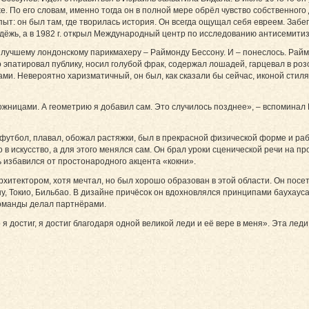
е. По его словам, именно тогда он в полной мере обрёл чувство собственного
ыт: он был там, где творилась история. Он всегда ощущал себя евреем. Забе
дёжь, а в 1982 г. открыл Международный центр по исследованию антисемитиз
к лучшему лондонскому парикмахеру – Раймонду Бессону. И – понеслось. Рай
о эпатировал публику, носил голубой фрак, содержал лошадей, гарцевал в роз
ми. Невероятно харизматичный, он был, как сказали бы сейчас, иконой стиля.
жницами. А геометрию я добавил сам. Это случилось позднее», – вспоминал 
 футбол, плавал, обожал растяжки, был в прекрасной физической форме и раб
 в искусство, а для этого менялся сам. Он брал уроки сценической речи на про
 избавился от простонарод­ного акцента «кокни».
рхитектором, хотя мечтал, но был хорошо образован в этой области. Он посе
у, Токио, Бильбао. В дизайне причёсок он вдохновлялся принципами баухауса
 команды делал партнёрами.
 я достиг, я достиг благодаря одной великой леди и её вере в меня». Эта леди