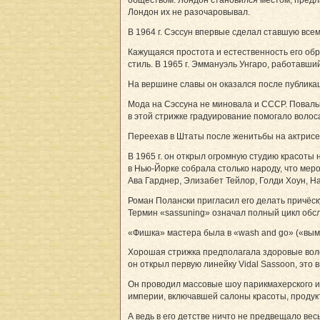
Лондон их не разочаровывал.
В 1964 г. Сэссун впервые сделал ставшую всем
Кажущаяся простота и естественность его об
стиль. В 1965 г. Эммануэль Унгаро, работавш
На вершине славы он оказался после публикац
Мода на Сэссуна не миновала и СССР. Повальн
в этой стрижке градуирование помогало волос
Переехав в Штаты после женитьбы на актрисе 
В 1965 г. он открыл огромную студию красоты
в Нью-Йорке собрала столько народу, что мер
Ава Гарднер, Элизабет Тейлор, Голди Хоун, На
Роман Полански пригласил его делать причёск
Термин «sassuning» означал полный цикл обсл
«Фишка» мастера была в «wash and go» («вымо
Хорошая стрижка предполагала здоровые воло
он открыл первую линейку Vidal Sassoon, это
Он проводил массовые шоу парикмахерского ис
империи, включавшей салоны красоты, продукт
А ведь в его детстве ничто не предвещало весь