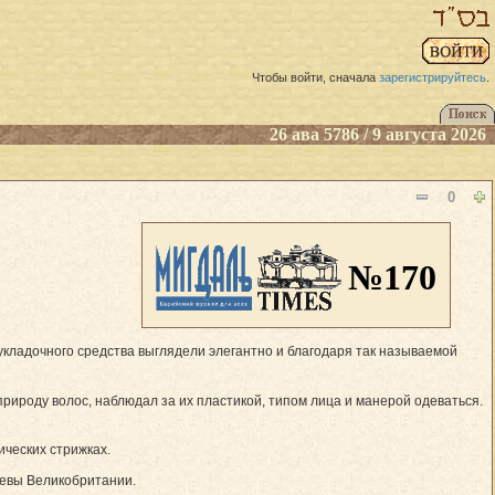
Чтобы войти, сначала
зарегистрируйтесь
.
26 ава 5786 / 9 августа 2026
0
№170
 укладочного средства выглядели элегантно и благодаря так называемой
рироду волос, наблюдал за их пластикой, типом лица и манерой одеваться.
ических стрижках.
левы Великобритании.