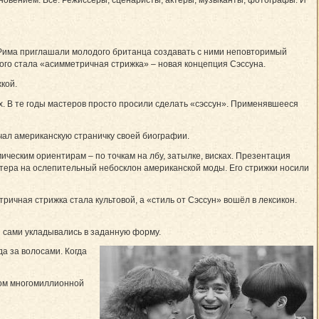
 Рима приглашали молодого британца создавать с ними неповторимый
рого стала «асимметричная стрижка» – новая концепция Сэссуна.
кой.
х. В те годы мастеров просто просили сделать «сэссун». Применявшееся
ачал американскую страничку своей биографии.
ическим ориентирам – по точкам на лбу, затылке, висках. Презентация
стера на ослепительный небосклон американской моды. Его стрижки носили
ичная стрижка стала культовой, а «стиль от Сэссун» вошёл в лексикон.
ы сами укладывались в заданную форму.
а за волосами. Когда
ном многомиллионной