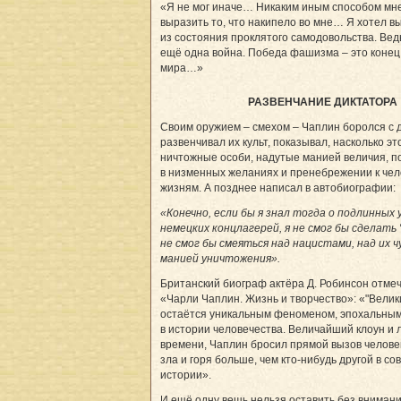
«Я не мог иначе… Никаким иным способом мне
выразить то, что накипело во мне… Я хотел в
из состояния проклятого самодовольства. Вед
ещё одна война. Победа фашизма – это конец
мира…»
РАЗВЕНЧАНИЕ ДИКТАТОРА
Своим оружием – смехом – Чаплин боролся с 
развенчивал их культ, показывал, насколько эт
ничтожные особи, надутые манией величия, п
в низменных желаниях и пренебрежении к че
жизням. А позднее написал в автобиографии:
«Конечно, если бы я знал тогда о подлинных 
немецких концлагерей, я не смог бы сделать
не смог бы смеяться над нацистами, над их 
манией уничтожения».
Британский биограф актёра Д. Робинсон отмеч
«Чарли Чаплин. Жизнь и творчество»: «"Велик
остаётся уникальным феноменом, эпохальны
в истории человечества. Величайший клоун и 
времени, Чаплин бросил прямой вызов челове
зла и горя больше, чем кто-нибудь другой в с
истории».
И ещё одну вещь нельзя оставить без внимани