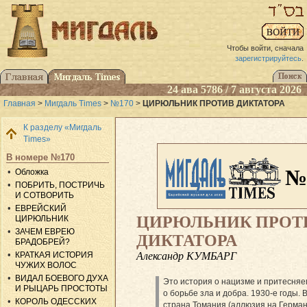
Чтобы войти, сначала
зарегистрируйтесь
.
24 ава 5786 / 7 августа 2026
Главная
>
Мигдаль Times
>
№170
>
ЦИРЮЛЬНИК ПРОТИВ ДИКТАТОРА
К разделу «Мигдаль
Times»
В номере №170
№
Обложка
ПОБРИТЬ, ПОСТРИЧЬ
И СОТВОРИТЬ
ЕВРЕЙСКИЙ
ЦИРЮЛЬНИК ПРОТ
ЦИРЮЛЬНИК
ЗАЧЕМ ЕВРЕЮ
ДИКТАТОРА
БРАДОБРЕЙ?
Александр КУМБАРГ
КРАТКАЯ ИСТОРИЯ
ЧУЖИХ ВОЛОС
ВИДАЛ БОЕВОГО ДУХА
Это история о нацизме и притесняе
И РЫЦАРЬ ПРОСТОТЫ
о борьбе зла и добра. 1930-е годы
КОРОЛЬ ОДЕССКИХ
страна Томания (аллю­зия на Герман