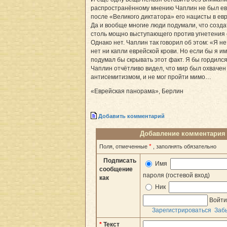
распространённому мнению Чаплин не был ев
после «Великого диктатора» его нацисты в евр
Да и вообще многие люди подумали, что созд
столь мощно выступающего против угнетения е
Однако нет. Чаплин так говорил об этом: «Я не
нет ни капли еврейской крови. Но если бы я им
подумал бы скрывать этот факт. Я бы гордилс
Чаплин отчётливо видел, что мир был охваче
антисемитизмом, и не мог пройти мимо…
«Еврейская панорама», Берлин
Добавить комментарий
Добавление комментария
*
Поля, отмеченные
, заполнять обязательно
Подписать
Имя
сообщение
пароля (гостевой вход)
как
Ник
Войт
Зарегистрироваться
Заб
*
Текст