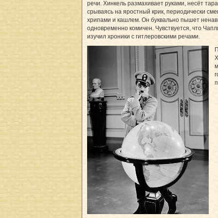
речи. Хинкель размахивает руками, несёт тар
срываясь на яростный крик, периодически с
хрипами и кашлем. Он буквально пышет ненав
одновременно комичен. Чувствуется, что Чап
изучил хроники с гитлеровскими речами.
П
Х
м
г
п