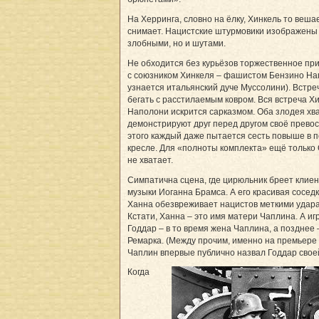
На Херринга, словно на ёлку, Хинкель то веша
снимает. Нацистские штурмовики изображены 
злобными, но и шутами.
Не обходится без курьёзов торжественное пр
с союзником Хинкеля – фашистом Бензино На
узнается итальянский дуче Муссолини). Встр
бегать с расстилаемым ковром. Вся встреча Х
Наполони искрится сарказмом. Оба злодея хв
демонстрируют друг перед другом своё превос
этого каждый даже пытается сесть повыше в
кресле. Для «полноты комплекта» ещё только
не хватает.
Симпатична сцена, где цирюльник бреет клиен
музыки Иоганна Брамса. А его красивая сосед
Ханна обезвреживает нацистов меткими удара
Кстати, Ханна – это имя матери Чаплина. А иг
Годдар – в то время жена Чаплина, а позднее
Ремарка. (Между прочим, именно на премьере
Чаплин впервые публично назвал Годдар свое
Когда