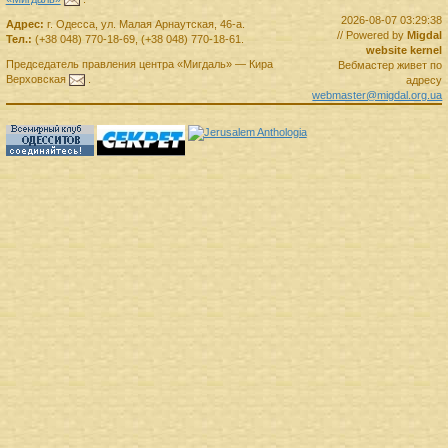
2026-08-07 03:29:38
Адрес:
г.
Одесса
,
ул. Малая Арнаутская, 46-а.
// Powered by
Migdal
Тел.:
(+38 048) 770-18-69
,
(+38 048) 770-18-61
.
website kernel
Председатель правления
центра
«Мигдаль»
—
Кира
Вебмастер живет по
Верховская
.
адресу
webmaster@migdal.org.ua