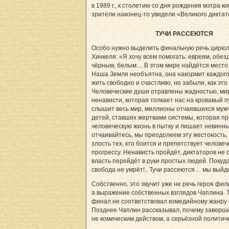
в 1989 г., к столетию со дня рождения мэтра ки
зрители наконец-то увидели «Великого диктат
ТУЧИ РАССЕЮТСЯ
Особо нужно выделить финальную речь цирюль
Хинкеля: «Я хочу всем помогать: евреям, обе
чёрным, белым… В этом мире найдётся место 
Наша Земля необъятна, она накормит каждог
жить свободно и счастливо, но забыли, как это
Человеческие души отравлены жадностью, ми
ненависти, которая толкает нас на кровавый пу
слышит весь мир, миллионы отчаявшихся муж
детей, ставших жертвами системы, которая п
человеческую жизнь в пытку и лишает невинн
отчаивайтесь, мы преодолеем эту жестокость,
злость тех, кто боится и препятствует челове
прогрессу. Ненависть пройдёт, диктаторов не с
власть перейдёт в руки простых людей. Покуда
свобода не умрёт!.. Тучи рассеются… мы вый­д
Собственно, это звучит уже не речь героя фил
а выражение собственных взглядов Чаплина. 
финал не соответствовал комедийному жанру
Позднее Чаплин рассказывал, почему заверш
не комическим действом, а серьёзной политич