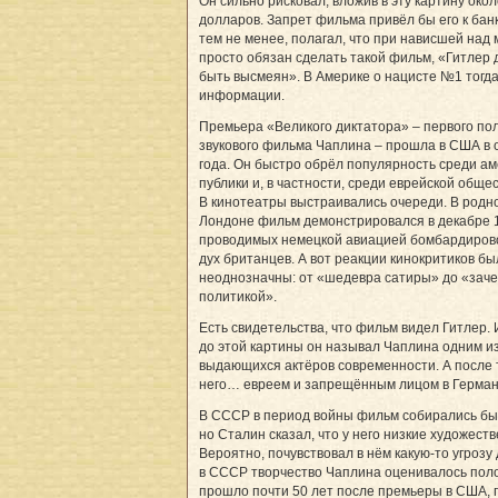
Он сильно рисковал, вложив в эту картину окол
долларов. Запрет фильма привёл бы его к банк
тем не менее, полагал, что при нависшей над 
просто обязан сделать такой фильм, «Гитлер
быть высмеян». В Америке о нацисте №1 тогд
информации.
Премьера «Великого диктатора» – первого по
звукового фильма Чаплина – прошла в США в 
года. Он быстро обрёл популярность среди а
публики и, в частности, среди еврейской обще
В кинотеатры выстраивались очереди. В родн
Лондоне фильм демонстрировался в декабре 19
проводимых немецкой авиацией бомбардирово
дух британцев. А вот реакции кинокритиков бы
неоднозначны: от «шедевра сатиры» до «зач
политикой».
Есть свидетельства, что фильм видел Гитлер. 
до этой картины он называл Чаплина одним и
выдающихся актёров современности. А после 
него… евреем и запрещённым лицом в Герман
В СССР в период войны фильм собирались бы
но Сталин сказал, что у него низкие художест
Вероятно, почувствовал в нём какую-то угрозу 
в СССР творчество Чаплина оценивалось пол
прошло почти 50 лет после премьеры в США, 