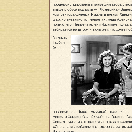
продемонстрированы в танце диктатора с во
в виде глобуса под музыку «Лоэнгрина» Вагне
композитора фюрера. Руками и ногами Хинке
шар, но внезапно тот лопается, когда Аденоид
поймал его. Примечателен и фрагмент, когда 
взбирается на штору и заявляет, что хочет по
Министр
Гарбич
(от
английского garbage – «мусор») – пародия на 
министр Херринг («селёдка») – на Геринга. Га
Хинкелю устраивать погромы гетто для развл
«Сначала мы избавимся от евреев, а затем за
брюнетами».