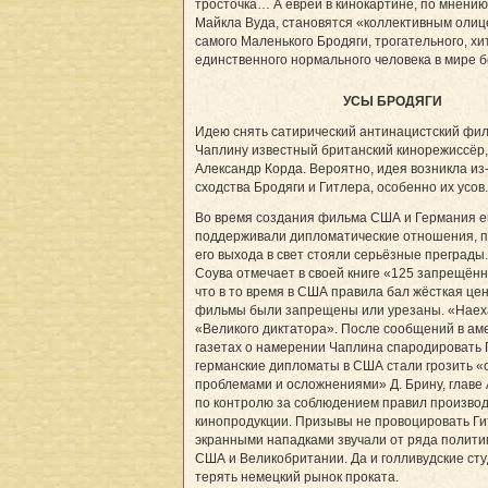
тросточка… А евреи в кинокартине, по мнению
Майкла Вуда, становятся «коллективным оли
самого Маленького Бродяги, трогательного, хи
единственного нормального человека в мире б
УСЫ БРОДЯГИ
Идею снять сатирический антинацистский фи
Чаплину известный британский кинорежиссёр,
Александр Корда. Вероятно, идея возникла из
сходства Бродяги и Гитлера, особенно их усов.
Во время создания фильма США и Германия 
поддерживали дипломатические отношения, п
его выхода в свет стояли серьёзные преграды.
Соува отмечает в своей книге «125 запрещён
что в то время в США правила бал жёсткая цен
фильмы были запрещены или урезаны. «Наех
«Великого диктатора». После сообщений в ам
газетах о намерении Чаплина спародировать 
германские дипломаты в США стали грозить 
проблемами и осложнениями» Д. Брину, главе
по контролю за соблюдением правил произво
кинопродукции. Призывы не провоцировать Г
экранными нападками звучали от ряда полити
США и Великобритании. Да и голливудские ст
терять немецкий рынок проката.