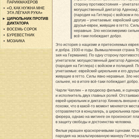
ПАРИКМАХЕРОВ
сторону противостояния – угнетате
«О, КАК НУЖНА МНЕ
могущественный диктатор Аденоид 
ЭТА ЛЁГКАЯ РУКА»
(пародия на Гитлера) с войском и п
ЦИРЮЛЬНИК ПРОТИВ
другую – угнетаемые: еврейский цир
ДИКТАТОРА
друзья-евреи, живущие в гетто. Сил
ВОСЕМЬ СОРОК
неравные. Зло несоизмеримо сильне
БУРЕВЕСТНИК
всё-таки побеждает добро.
МОЗАИКА
Это история о нацизме и притесняемых евреях
и добра. 1930-е годы. Вымышленная страна Т
зия на Германию). По одну сторону противост
угнетатели: могущественный диктатор Аденоид
(пародия на Гитлера) с войском и полицией. П
угнетаемые: еврейский цирюльник и его друзь
живущие в гетто. Силы явно неравные. Зло н
сильнее, но в итоге всё-таки побеждает добро.
Чарли Чаплин – и продюсер фильма, и сценари
и исполнитель двух главных ролей. Отстаива
еврей-цирюльник и диктатор Хинкель внешне 
похожи, что в какой-то момент меняются мест
отправляется в концлагерь, а цирюльника при
фюрера, однако на митинге он произносит пл
в защиту свободы и достоинства человека.
Фильм украшен красноречивыми сценами. Отл
пародия на экзальтированную манеру Гитлера