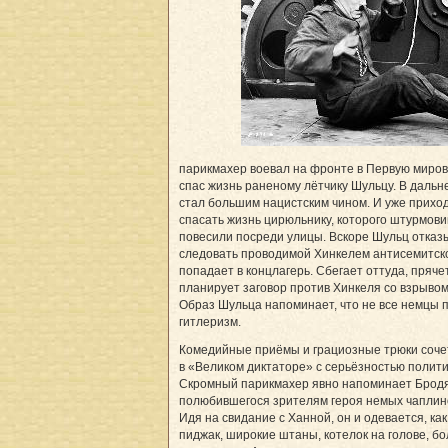
парикмахер воевал на фронте в Первую миров
спас жизнь раненому лётчику Шульцу. В даль
стал большим нацистским чином. И уже приход
спасать жизнь цирюльнику, которого штурмови
повесили посреди улицы. Вскоре Шульц отказ
следовать проводимой Хинкелем антисемитск
попадает в концлагерь. Сбегает оттуда, прячет
планирует заговор против Хинкеля со взрывом
Образ Шульца напоминает, что не все немцы
гитлеризм.
Комедийные приёмы и грациозные трюки соч
в «Великом диктаторе» с серьёзностью полити
Скромный парик­махер явно напоминает Бродя
полюбившегося зрителям героя немых чаплин
Идя на свидание с Ханной, он и одевается, как
пиджак, широкие штаны, котелок на голове, б