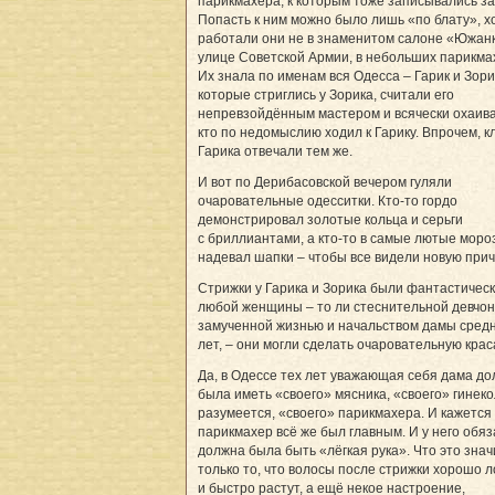
парикмахера, к которым тоже записывались за
Попасть к ним можно было лишь «по блату», х
работали они не в знаменитом салоне «Южан
улице Советской Армии, в небольших парикма
Их знала по именам вся Одесса – Гарик и Зори
которые стриглись у Зорика, считали его
непревзойдённым мастером и всячески охаива
кто по недомыслию ходил к Гарику. Впрочем, кл
Гарика отвечали тем же.
И вот по Дерибасовской вечером гуляли
очаровательные одесситки. Кто-то гордо
демонстрировал золотые кольца и серьги
с бриллиантами, а кто-то в самые лютые моро
надевал шапки – чтобы все видели новую прич
Стрижки у Гарика и Зорика были фантастическ
любой женщины – то ли стеснительной девчонк
замученной жизнью и начальством дамы сред
лет, – они могли сделать очаровательную крас
Да, в Одессе тех лет уважающая себя дама д
была иметь «своего» мясника, «своего» гинеко
разумеется, «своего» парикмахера. И кажется 
парикмахер всё же был главным. И у него обя
должна была быть «лёгкая рука». Что это зна
только то, что волосы после стрижки хорошо 
и быстро растут, а ещё некое настроение,