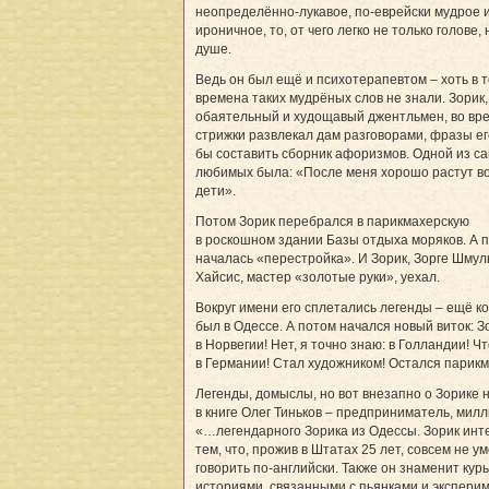
неопределённо-лукавое, по-еврейски мудрое 
ироничное, то, от чего легко не только голове, 
душе.
Ведь он был ещё и психотерапевтом – хоть в т
времена таких мудрёных слов не знали. Зорик,
обаятельный и худощавый джентльмен, во вр
стрижки развлекал дам разговорами, фразы ег
бы составить сборник афоризмов. Одной из с
любимых была: «После меня хорошо растут в
дети».
Потом Зорик перебрался в парикмахерскую
в роскошном здании Базы отдыха моряков. А 
началась «перестройка». И Зорик, Зорге Шмуль
Хайсис, мастер «золотые руки», уехал.
Вокруг имени его сплетались легенды – ещё ко
был в Одессе. А потом начался новый виток: З
в Норвегии! Нет, я точно знаю: в Голландии! Чт
в Германии! Стал художником! Остался парик
Легенды, домыслы, но вот внезапно о Зорике 
в книге Олег Тиньков – предприниматель, мил
«…легендарного Зорика из Одессы. Зорик инт
тем, что, прожив в Штатах 25 лет, совсем не у
говорить по-английски. Также он знаменит ку
историями, связанными с пьянками и экспери