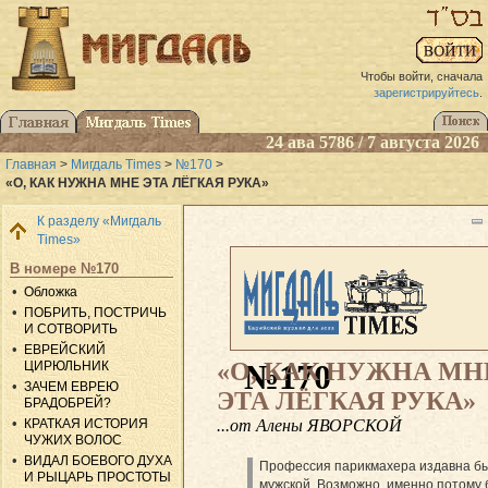
Чтобы войти, сначала
зарегистрируйтесь
.
24 ава 5786 / 7 августа 2026
Главная
>
Мигдаль Times
>
№170
>
«О, КАК НУЖНА МНЕ ЭТА ЛЁГКАЯ РУКА»
К разделу «Мигдаль
Times»
В номере №170
Обложка
ПОБРИТЬ, ПОСТРИЧЬ
И СОТВОРИТЬ
ЕВРЕЙСКИЙ
«О, КАК НУЖНА МН
№170
ЦИРЮЛЬНИК
ЗАЧЕМ ЕВРЕЮ
ЭТА ЛЁГКАЯ РУКА»
БРАДОБРЕЙ?
...от Алены ЯВОРСКОЙ
КРАТКАЯ ИСТОРИЯ
ЧУЖИХ ВОЛОС
ВИДАЛ БОЕВОГО ДУХА
Профессия парикмахера издавна б
И РЫЦАРЬ ПРОСТОТЫ
мужской. Возможно, именно потому 