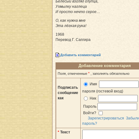
Белёсый взгляд глупца,
Ухмылку наглеца
И просто нечто серое…
О, как нужна мне
Эта лёгкая рука!
1968
Перевод Г. Сапгира
Добавить комментарий
Добавление комментария
*
Поля, отмеченные
, заполнять обязательно
Имя
Подписать
пароля (гостевой вход)
сообщение
как
Ник
Пароль
Войти?
Зарегистрироваться
Забыл
пароль?
*
Текст