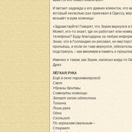
кажется его знают/знали все».
И витает надежда у его давних клиенток, что м
который несколько раз приезжал в Одессу, вер
возьмёт в руки ножницы:
«Здравствуйте! Говорят, что Зорик вернулся в 
Может, кто-то знает, где он работает или номе
телефона? Буду благодарна за любую инфор
Знаю, что в Голландии он рисовал, но мастерс
пропьёшь, и если он таки вернулся, обязатель
подстригусь – как минимум в память о прошло
Именно о таком, как Зорик, написал когда-то О
Дриз:
ЛЁГКАЯ РУКА
Ещё в окне парикмахерской
Свет.
Убраны бритвы.
Сомкнуты ножницы
Заперт запах одеколона.
Тишина.
Лишь рука
Одна
Скользит
По зеркалам овальным –
Стирает