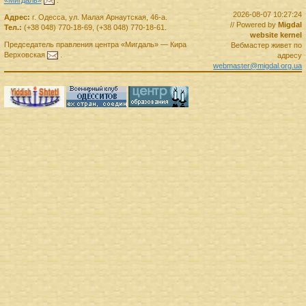
2026-08-07 10:27:24
Адрес:
г.
Одесса
,
ул. Малая Арнаутская, 46-а.
// Powered by
Migdal
Тел.:
(+38 048) 770-18-69
,
(+38 048) 770-18-61
.
website kernel
Председатель правления
центра
«Мигдаль»
—
Кира
Вебмастер живет по
Верховская
.
адресу
webmaster@migdal.org.ua