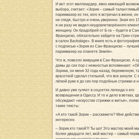
И вот этот миллиардер, явно имеющий возмож
выбора, считает: «Зорик – самый талантливый
парикмахер из тех, кого я встречал в жизни, о
не глядя, быстро и очень уверенно. Зная его 15
я ни разу не видел неудовлетворённого клиен
женщину. Он брадобрей от Б-га – будете в Сан
Франциско, обязательно зайдите на Грин-стри
в салон Backstage». В книге есть и фотографи
с подписью «Зорик из Сан-Франциско – лучши
парикмахер на планете Земля».
Что ж, повезло живущим в Сан-Франциско. А о
дамы до сих пор с нежностью вспоминают: «О
Зорика, он меня 32 года назад, беременную, т
красоткой сделал стильной, что все ахнули. С 
лёгкой руки я до сих пор подобные стрижки и 
И давно уже гуляет в соцсетях легенда о его
возвращении в Одессу. И то и дело в ветках, гд
обсуждают «искусство стрижки и житья», появ
такие тексты:
«А кто такой Зорик – расскажете? Мне действ
интересно.
– Зорик кто такой?! Ты шо! Это мастер моей м
более двадцати лет, мой мастер – самый перв