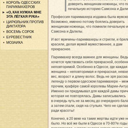
КОРОЛЬ ОДЕССКИХ
доверить женщинам ножницы, что 
ПАРИКМАХЕРОВ
печальную историю Самсона и Дали
«О, КАК НУЖНА МНЕ
ЭТА ЛЁГКАЯ РУКА»
Профессия парикмахера издавна была мужско
Возможно, именно потому боялись доверить
ЦИРЮЛЬНИК ПРОТИВ
ДИКТАТОРА
женщинам ножницы, что помнили печальную 
Самсона и Далилы.
ВОСЕМЬ СОРОК
БУРЕВЕСТНИК
И вот мужчины-парикмахеры и стригли, и брили
МОЗАИКА
красили, делая мужей мужественнее, а дам
прекраснее.
Парикмахер всегда важнее для женщины. Вед
хочется чувствовать себя прекрасной, особенн
неповторимой. Особенно в Одессе, где каждая
женщина – неповторимая и прекрасная, невзи
вес, возраст и длину волос. Ведь не зря расс
легенду о первом одесском парикмахере – ме
прочим, куафёре самой королевы Марии-Анту
Именно он придумывал для каждой дамы причё
которая не повторялась. Дамы записывались
в очередь чуть не за месяц до очередного бала
а затем спали, сидя на стульях. Чего не сдел
ради красоты!
Конечно, в 20 веке на такие жертвы идти уже 
было. Но всё же были в Одессе в 70-80?е годы