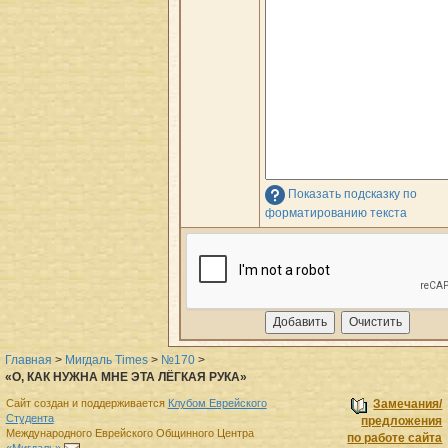
Показать подсказку по
форматированию текста
Главная
>
Мигдаль Times
>
№170
>
«О, КАК НУЖНА МНЕ ЭТА ЛЁГКАЯ РУКА»
Сайт создан и поддерживается
Клубом Еврейского
Замечания/
Студента
предложения
Международного Еврейского Общинного Центра
по работе сайта
«Мигдаль»
.