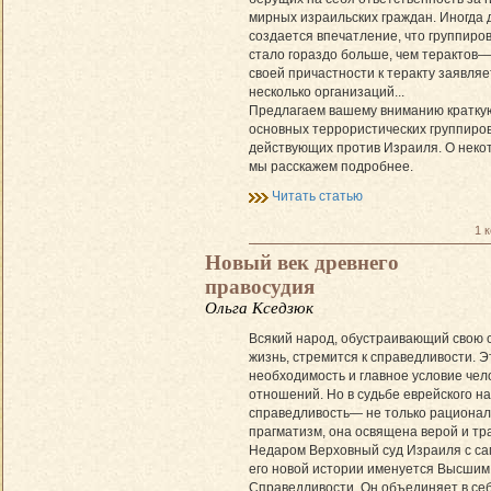
мирных израильских граждан. Иногда 
создается впечатление, что группиров
стало гораздо больше, чем терактов—
своей причастности к теракту заявляе
несколько организаций...
Предлагаем вашему вниманию краткую
основных террористических группиров
действующих против Израиля. О неко
мы расскажем подробнее.
Читать статью
1 
Новый век древнего
правосудия
Ольга Кседзюк
Всякий народ, обустраивающий свою 
жизнь, стремится к справедливости. 
необходимость и главное условие чел
отношений. Но в судьбе еврейского н
справедливость— не только рационал
прагматизм, она освящена верой и тра
Недаром Верховный суд Израиля с са
его новой истории именуется Высшим
Справедливости. Он объединяет в себ