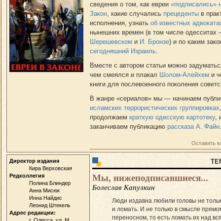
сведения о том, как евреи
«подписались» н
Закон
, какие случались
прецеденты
в прак
исполнения, узнать
об известных адвоката
нынешних времен (в том числе одесситах
Шерешевском
и
И. Бронзе
) и по каким зак
сегодняшний Израиль
.
Вместе с автором статьи можно задуматьс
чем смеялся и плакал
Шолом-Алейхем
и ч
книги для послевоенного поколения советс
В жанре «сериалов» мы — начинаем публ
исламских террористических группировках
продолжаем
краткую одесскую картотеку
, 
заканчиваем публикацию
рассказа А. Файн
Оставить 
Директор издания
ТЕ
Кира Верховская
Мы, нижеподписавшиеся...
Редколлегия
Полина Блиндер
Болеслав Капулкин
Анна Мисюк
Инна Найдис
Люди издавна любили головы не тольк
Леонид Штекель
и ломать. И не только в смысле прямом
Адрес редакции:
переносном, то есть ломать их над вс
г. Одесса, ул. М.