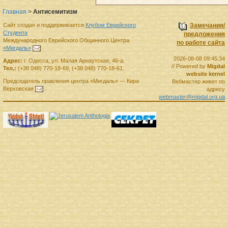
Главная
>
Антисемитизм
Сайт создан и поддерживается
Клубом Еврейского
Замечания/
Студента
предложения
Международного Еврейского Общинного Центра
по работе сайта
«Мигдаль»
.
2026-08-08 09:45:34
Адрес:
г.
Одесса
,
ул. Малая Арнаутская, 46-а.
// Powered by
Migdal
Тел.:
(+38 048) 770-18-69
,
(+38 048) 770-18-61
.
website kernel
Председатель правления
центра
«Мигдаль»
—
Кира
Вебмастер живет по
Верховская
.
адресу
webmaster@migdal.org.ua