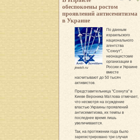
обеспокоены ростом
проявлений антисемитизма
в Украине
По данным
израильского
национального
агентства
"Сохнут",
неонацистские
организации в
России и Украине
jewish.ru
вместе
насчитывают до 50 тысяч
активистов.
Представительница "Сохнута" в
Киеве Вероника Матлова отмечает,
что несмотря на осуждение
властью Украины проявлений
антисемитизма, их темпы в
последнее время лишь
увеличиваются.
Так, на протяжении года было
зарегистрировано три случая