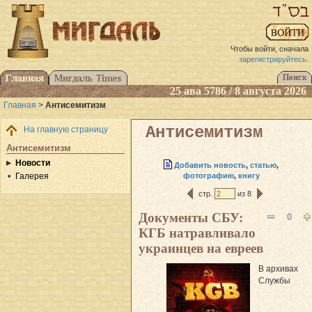
Чтобы войти, сначала
зарегистрируйтесь
.
25 ава 5786 / 8 августа 2026
Главная
>
Антисемитизм
Антисемитизм
На главную страницу
Антисемитизм
Новости
Добавить новость
,
статью
,
фотографию
,
книгу
Галерея
стр.
из 8
Документы СБУ:
0
КГБ натравливало
украинцев на евреев
В архивах
Службы