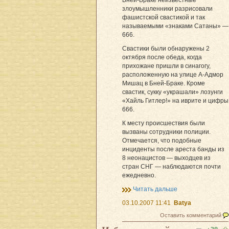
Бней-Браке неизвестные
злоумышленники разрисовали
фашистской свастикой и так
называемыми «знаками Сатаны» —
666.
Свастики были обнаружены 2
октября после обеда, когда
прихожане пришли в синагогу,
расположенную на улице А-Адмор
Мишац в Бней-Браке. Кроме
свастик, сукку «украшали» лозунги
«Хайль Гитлер!» на иврите и цифры
666.
К месту происшествия были
вызваны сотрудники полиции.
Отмечается, что подобные
инциденты после ареста банды из
8 неонацистов — выходцев из
стран СНГ — наблюдаются почти
ежедневно.
Читать дальше
03.10.2007 11:41
Batya
Оставить комментарий