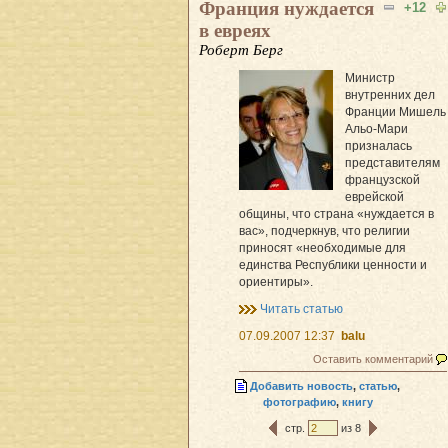
Франция нуждается
+12
в евреях
Роберт Берг
Министр
внутренних дел
Франции Мишель
Альо-Мари
призналась
представителям
французской
еврейской
общины, что страна «нуждается в
вас», подчеркнув, что религии
приносят «необходимые для
единства Республики ценности и
ориентиры».
Читать статью
07.09.2007 12:37
balu
Оставить комментарий
Добавить новость
,
статью
,
фотографию
,
книгу
стр.
из 8