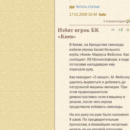
Читать статью
17.01.2008 16:40
balu
3 комментария
Избит игрок БК
+2
«Киев»
В Киеве, на Крещатике скинхеды
избили игрока баскетбольного
клуба «Киев» Маркуса Фейсона. Как
сообщает ЛIГАБiзнесIнформ, в ходе
потасовки нападавшие ему
порезали руку.
Как передает «5 канал», М. Фейсону
удалось вырваться и добежать до
патрульной машины милиции. При
этом правоохранители
демонстративно сели в машину и
уехали, после чего игрока
продолжали избивать скинхеды.
На его рану на руке было наложено
9 швов. По предварительным
прогнозам, в ближайшие несколько
недель он на игровой площадке