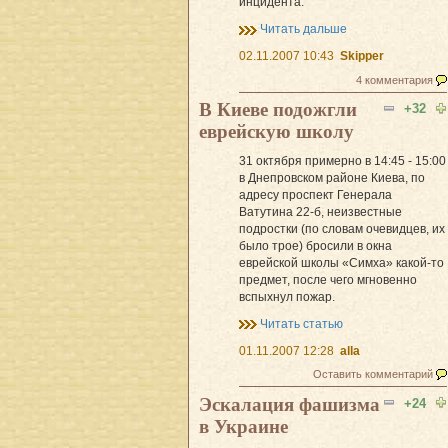
инцидента.
Читать дальше
02.11.2007 10:43
Skipper
4 комментария
В Киеве подожгли
+32
еврейскую школу
31 октября примерно в 14:45 - 15:00
в Днепровском районе Киева, по
адресу проспект Генерала
Ватутина 22-б, неизвестные
подростки (по словам очевидцев, их
было трое) бросили в окна
еврейской школы «Симха» какой-то
предмет, после чего мгновенно
вспыхнул пожар.
Читать статью
01.11.2007 12:28
alla
Оставить комментарий
Эскалация фашизма
+24
в Украине