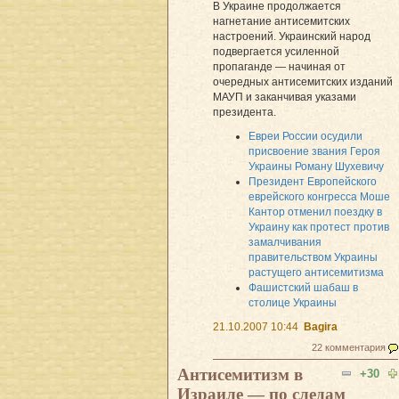
В Украине продолжается
нагнетание антисемитских
настроений. Украинский народ
подвергается усиленной
пропаганде — начиная от
очередных антисемитских изданий
МАУП и заканчивая указами
президента.
Евреи России осудили
присвоение звания Героя
Украины Роману Шухевичу
Президент Европейского
еврейского конгресса Моше
Кантор отменил поездку в
Украину как протест против
замалчивания
правительством Украины
растущего антисемитизма
Фашистский шабаш в
столице Украины
21.10.2007 10:44
Bagira
22 комментария
Антисемитизм в
+30
Израиле — по следам