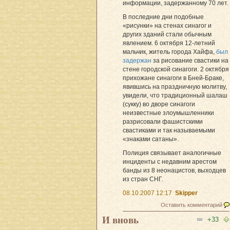
информации, задержанному 70 лет.
В последние дни подобные
«рисунки» на стенах синагог и
других зданий стали обычным
явлением. 6 октября 12-летний
мальчик, житель города Хайфа,
был
задержан
за рисование свастики на
стене городской синагоги. 2 октября
прихожане синагоги в Бней-Браке,
явившись на праздничную молитву,
увидели, что традиционный шалаш
(сукку) во дворе синагоги
неизвестные злоумышленники
разрисовали фашистскими
свастиками и так называемыми
«знаками cатаны».
Полиция связывает аналогичные
инциденты с недавним арестом
банды из 8 неонацистов, выходцев
из стран СНГ.
08.10.2007 12:17
Skipper
Оставить комментарий
И вновь
+33