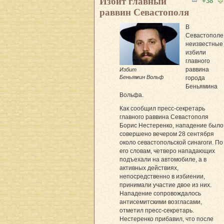
Избит главный
+38
раввин Севастополя
В
Севастополе
неизвестные
избили
главного
раввина
Избит
Беньямин Вольф
города
Беньямина
Вольфа.
Как сообщил пресс-секретарь
главного раввина Севастополя
Борис Нестеренко, нападение было
совершено вечером 28 сентября
около севастопольской синагоги. По
его словам, четверо нападающих
подъехали на автомобиле, а в
активных действиях,
непосредственно в избиении,
принимали участие двое из них.
Нападение сопровождалось
антисемитскими возгласами,
отметил пресс-секретарь.
Нестеренко прибавил, что после