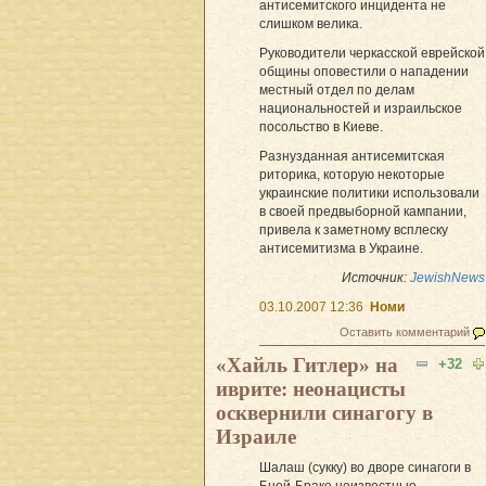
антисемитского инцидента не
слишком велика.
Руководители черкасской еврейской
общины оповестили о нападении
местный отдел по делам
национальностей и израильское
посольство в Киеве.
Разнузданная антисемитская
риторика, которую некоторые
украинские политики использовали
в своей предвыборной кампании,
привела к заметному всплеску
антисемитизма в Украине.
Источник:
JewishNews
03.10.2007 12:36
Номи
Оставить комментарий
«Хайль Гитлер» на
+32
иврите: неонацисты
осквернили синагогу в
Израиле
Шалаш (сукку) во дворе синагоги в