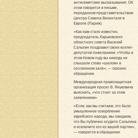
антисемитские высказывания. Об
этом говорится в письме,
переданном представительством
Центра Симона Визенталя в
Европе (Париж).
«Как нам стало известно,
председатель Харьковского
областного совета Василий
Салыгин поздравил своих коллег-
депутатов пожеланием: «Чтобы в
этом Новом году вы никогда не
слышали слово «шалом» в
сессионном зале», — сказано
обращении.
Международная правозащитная
организация просит В. Януковича
выяснить, «что стоит за этим
заявлением».
«Если, как мы считаем, это было
умышленное оскорбление
еврейского народа, мы ожидаем,
что Вы публично осудите Салыгина
и исключите его из вашей партии»,
— говорится в обращении.