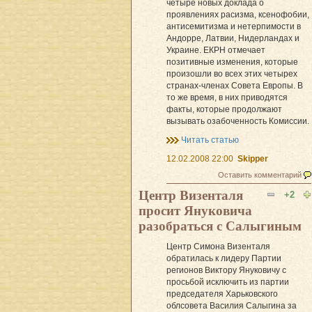
четыре новых доклада о
проявлениях расизма, ксенофобии,
антисемитизма и нетерпимости в
Андорре, Латвии, Нидерландах и
Украине. ЕКРН отмечает
позитивные изменения, которые
произошли во всех этих четырех
странах-членах Совета Европы. В
то же время, в них приводятся
факты, которые продолжают
вызывать озабоченность Комиссии.
Читать статью
12.02.2008 22:00
Skipper
Оставить комментарий
Центр Визенталя
+2
просит Януковича
разобраться с Салыгиным
Центр Симона Визенталя
обратилась к лидеру Партии
регионов Виктору Януковичу с
просьбой исключить из партии
председателя Харьковского
облсовета Василия Салыгина за