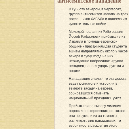
антисемитское нападение
В субботу вечером, в Черкассах,
группа антисемитов напала на трех
посланников ХАБАДа и нанесла им
чувствительные побои.
Молодой посланник Ребе раввин
Йосеф Рафаэлов и прибывшие из
Израиля в помощь еврейской
общине к праздникам два студента
ешивы направлялись около 9 часов
вечера в сукку, когда на них
неожиданно набросилась группа
негодяев, нанося удары руками и
ногами.
Нападавшие знали, что эта дорога
ведет к синагоге и устроили в
темноте засаду на евреев,
собиравшихся отмечать
национальный праздник Суккот.
Прибывшая по вызову милиция
опросила потерпевших, но так как
они не сумели из-за темноты
разглядеть лиц нападавших, то
вероятность раскрытия этого