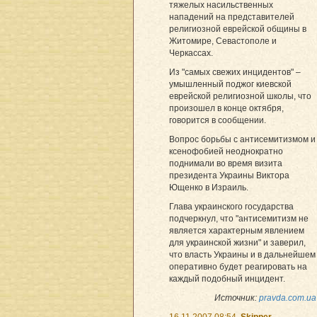
тяжелых насильственных
нападений на представителей
религиозной еврейской общины в
Житомире, Севастополе и
Черкассах.
Из "самых свежих инцидентов" –
умышленный поджог киевской
еврейской религиозной школы, что
произошел в конце октября,
говорится в сообщении.
Вопрос борьбы с антисемитизмом и
ксенофобией неоднократно
поднимали во время визита
президента Украины Виктора
Ющенко в Израиль.
Глава украинского государства
подчеркнул, что "антисемитизм не
является характерным явлением
для украинской жизни" и заверил,
что власть Украины и в дальнейшем
оперативно будет реагировать на
каждый подобный инцидент.
Источник:
pravda.com.ua
16.11.2007 08:54
Skipper