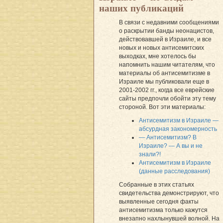
наших публикаций
В связи с недавними сообщениями
о раскрытии банды неонацистов,
действовавшей в Израиле, и все
новых и новых антисемитских
выходках, мне хотелось бы
напомнить нашим читателям, что
материалы об антисемитизме в
Израиле мы публиковали еще в
2001-2002 гг., когда все еврейские
сайты предпочли обойти эту тему
стороной. Вот эти материалы:
Антисемитизм в Израиле —
абсурдная закономерность
— Антисемитизм? В
Израиле? — А вы и не
знали?!
Антисемитизм в Израиле
(данные расследования)
Собранные в этих статьях
свидетельства демонстрируют, что
выявленные сегодня факты
антисемитизма только кажутся
внезапно нахлынувшей волной. На