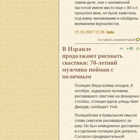
самом деле, они с неизменной
частотой имели место еще с 90-х гг.
прошлого века, но были заметены
под ковер чиновниками и обойдены
вниманием журналистов.
15.10.2007 15:36
balu
Оставить комментарий
В Израиле
+40
продолжают рисовать
свастики: 70-летний
мужчина пойман с
поличным
Полиция Иерусалима сегодня, 8
октября, задержала человека,
рисовавшего свастики на фонарных
столбах, стоящих вдоль улицы Кинг
Джордж, сообщает Ynet.
Полицейские в буквальном смысле
слова схватили рисовавшего за
руку. Он был немедленно доставлен
в отделение полиции для допроса.
Согласно предварительной