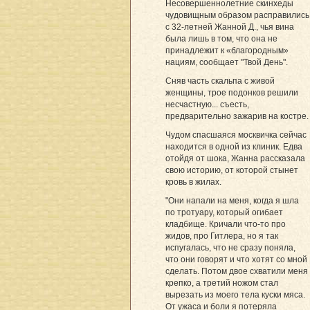
Несовершеннолетние скинхеды
чудовищным образом расправились
с 32-летней Жанной Д., чья вина
была лишь в том, что она не
принадлежит к «благородным»
нациям, сообщает "Твой День".
Сняв часть скальпа с живой
женщины, трое подонков решили
несчастную... съесть,
предварительно зажарив на костре.
Чудом спасшаяся москвичка сейчас
находится в одной из клиник. Едва
отойдя от шока, Жанна рассказала
свою историю, от которой стынет
кровь в жилах.
"Они напали на меня, когда я шла
по тротуару, который огибает
кладбище. Кричали что-то про
жидов, про Гитлера, но я так
испугалась, что не сразу поняла,
что они говорят и что хотят со мной
сделать. Потом двое схватили меня
крепко, а третий ножом стал
вырезать из моего тела куски мяса.
От ужаса и боли я потеряла