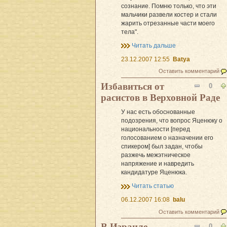
сознание. Помню только, что эти
мальчики развели костер и стали
жарить отрезанные части моего
тела".
Читать дальше
23.12.2007 12:55
Batya
Оставить комментарий
Избавиться от
0
расистов в Верховной Раде
У нас есть обоснованные
подозрения, что вопрос Яценюку о
национальности [перед
голосованием о назначении его
спикером] был задан, чтобы
разжечь межэтническое
напряжение и навредить
кандидатуре Яценюка.
Читать статью
06.12.2007 16:08
balu
Оставить комментарий
В Израиле
0